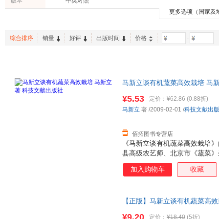
版本
中英对照
人民出版社
上海人民出版社
人民日
马可·奥勒留
保冬妮
李杰
更多选项（国家及
心理学
体育/运动
古籍
长江文艺出版社
中国纺织出版社
张慧
郑磊
张建新
育儿/早教
两性关系
家庭/家
安徽科学技术出版社
知识产权出版社
复旦大
司马迁
mj·德马科
温迪
综合排序
销量
好评
出版时间
价格
-
其他
二手书
港台圖
中国轻工业出版社
译林出版社
上海三
陆国君
托马斯
贺拉斯
日文原版书
老书/收藏
手工/DI
科学技术文献出版社
广西美术出版社
中国经
徐新
马新馨
张新国
人民军医出版社
九州出版社
四川文
马烽
马尔克斯
汤新楣
马新立谈有机蔬菜高效栽培 马新
武汉大学出版社
外语教学与研究出版社
来新夏
陈玮
陈浩
后，支持7天无理由退换】
¥5.53
希望出版社
生活·读书·新知三联书店
北京联
定价：
¥62.86
(0.88折)
马未都
马得
朱成梁
马新立
著
/2009-02-01
/
科技文献出
中国华侨出版社
陕西师范大学出版社
中国青
马勇
马家辉
刘大为
哈尔滨工业大学出版社
新星出版社
中国人
亚里士多德
王涛
陈新
佰拓图书专营店
海豚出版社
人民交通出版社
河北大
高伟
《马新立谈有机蔬菜高效栽培》
张竹明
谢军
四川科学技术出版社
县高级农艺师、北京市《蔬菜》
中原农民出版社
中国宇
史蒂夫·马丁
钱超尘
内斯比
新立，根据他与部分菜农、农资
世界知识出版社
中国农业大学出版社
加入购物车
收藏
刘培培
李新
周莉
故事的形式，以亲身实践总结出
河南文艺出版社
广东人民出版社
开明出
术、有益生物菌和碳素有机肥，
孙楠
苏曼
桑磊
面具体，重点突出，深入浅出，
浙江少年儿童出版社
苏州大学出版社
李建臣
何新
大仲马
【正版】马新立谈有机蔬菜高效栽培 
约支出，高效利用自然资源，实
东南大学出版社
冶金工业出版社
民族出
套装，价格是一本的价格，需联
吴琼
新立谈有机蔬菜高效栽培》适合
吴钧燮
王丹
¥9.20
定价：
¥18.40
(5折)