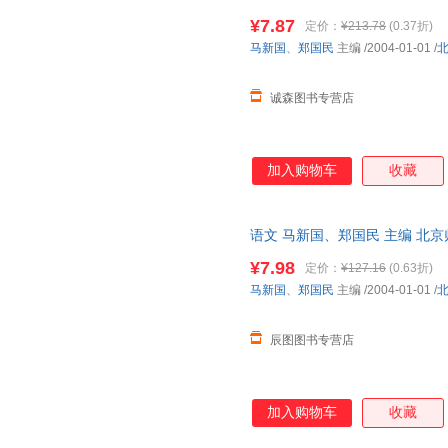
为单本而非一套，电子发票。
流、符合读者需要、很有大众亲
¥7.87
定价：
¥213.78
(0.37折)
上贴近现实、贴近生活、贴近群
马新国
、
郑国民
主编
/2004-01-01
/
读者喜闻乐见。因此，历经20
家当做“话题”和“现象”列为
诚森图书专营店
加入购物车
收藏
语文 马新国、郑国民 主编 北
持7天无理由退换】
¥7.98
定价：
¥127.16
(0.63折)
马新国
、
郑国民
主编
/2004-01-01
/
辰图图书专营店
加入购物车
收藏