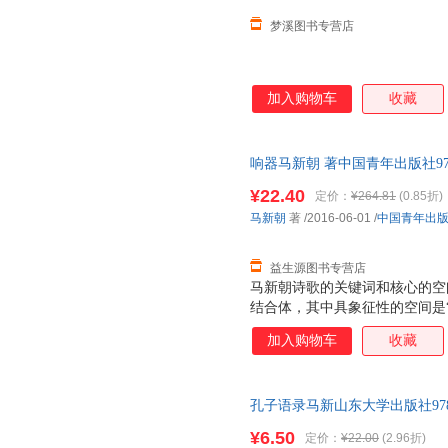
梦溪图书专营店
加入购物车
收藏
响器马新朝 著中国青年出版社978
单本而非一套，电子发票！
¥22.40
定价：
¥264.81
(0.85折)
马新朝
著
/2016-06-01
/
中国青年出
益生源图书专营店
马新朝诗歌的关键词和核心的空间
结合体，其中具象征性的空间是“
度地反复现身，这甚至让我们想
加入购物车
收藏
油漆剥落的棺材重新刷上红色。
原”。在马新朝的“平原”上，
哀鸣、木鱼声、、风沙声、雪落
孔子语录马新山东大学出版社97875
候却是默片。
¥6.50
定价：
¥22.00
(2.96折)