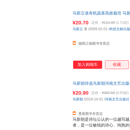
术、有益生物菌和碳素有机肥，
面具体，重点突出，深入浅出，
马新立谈有机蔬菜高效栽培 马新
约支出，高效利用自然资源，实
版旧书，保证质量，此书为单本
新立谈有机蔬菜高效栽培》适合
¥20.70
定价：
¥121.40
(1.71折)
员阅读。
马新立
著
/2009-02-01
/
科技文献出
烟雨江南图书专营店
加入购物车
收藏
马新朝诗选马新朝河南文艺出版社97
书为单本而非一套，电子发票！
¥20.90
定价：
¥382.58
(0.55折)
马新朝
/2018-10-01
/
河南文艺出版社
墨香图书专营店
马新朝是诗坛公认的一位越写越
者，是一位敏锐的诗心、纯熟的