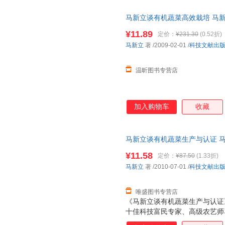
旅游教育出版社
西南交通大学出版社
西藏人
吴庆芳
威廉·肯尼迪
王莹
中国文联出版社
中国言实出版社
马新立谈有机蔬菜高效栽培 马新
王晋
王芳
陶玉平
票，下单前请先咨询客服，欢迎
吉林文史出版社
黑龙江大学出版社
河南美
¥11.89
定价：
¥231.30
(0.52折)
苏童
苏福忠
宋扬
测绘出版社
海潮出版社
马新立
著
/2009-02-01
/
科技文献出
梅静
马月
马楠
中国税务出版社
中央民族大学出版社
少年儿
刘晓
刘杰
刘剑锋
温昕图书专营店
太白文艺出版社
陕西科学技术出版社
刘昊
梁爽
李燕
江苏大学出版社
延边大学出版社
李静
李丛
李朝东
中国地质大学出版社
长江出版社
吉卜林
黄蓓佳
贺友直
加入购物车
收藏
辽宁教育出版社
长征出版社
华语教
房龙
笛福
道格拉斯
中国法治出版社
中国人民公安大学出版社
中国戏
常新港
毕飞宇
包慧怡
马新立谈有机蔬菜生产与认证 马新立 
天津大学出版社
四川美术出版社
西北大
hans
【速开发票，优质售后，支持7
¥11.58
定价：
¥87.50
(1.33折)
青海人民出版社
宁夏人民出版社
辽海出
马新立
著
/2010-07-01
/
科技文献出
二十一世纪出版社
古吴轩出版社
南京出
湖北人民出版社
黑龙江教育出版社
文心出
唯盛图书专营店
漓江出版社
广西教育出版社
汕头大
《马新立谈有机蔬菜生产与认证
十佳科技富民专家、高级农艺师
甘肃少年儿童出版社
甘肃科学技术出版社
北京时
全国范围内选择了20余位专家