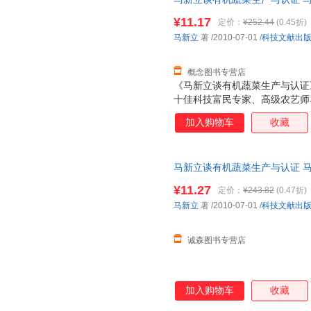
中国林业出版社
中南大学出版社
中州古
王建新
田野
孙云晓
为单本而非一套，支持7天无理
¥11.17
定价：
¥252.44
(0.45折)
中国中医药出版社
东方出版中心
山东画
宋华
桑德拉·马克尔
马原
马新立
著
/2010-07-01
/
科技文献出
哈尔滨工程大学出版社
新时代出版社
浙江古
刘伟
刘涛
陈涛
中国质检出版社
上海大学出版社
陕西人
w.h.奥登
亚当·斯密
赵晓春
概念图书专营店
湖南少年儿童出版社
哈尔滨出版社
广东教
《马新立谈有机蔬菜生产与认证
张星
张超
袁蔚
十佳科技富民专家、高级农艺师
南开大学出版社
华中师范大学出版社
暨南大
王建
孙昱
马欣
全国范围内选择了20余位专家
未来出版社
西南师范大学出版社
西苑出
加入购物车
收藏
刘智
刘宇
刘颖
阐述了鸟翼形生态温室、有机蔬
上海远东出版社
立信会计出版社
物菌+植物诱导剂+钾+植物修
李健民
李剑
李春林
应用和取得的实际效果。同时，
东北师范大学出版社
黑龙江科学技术出版社
甘肃文
弗朗西丝·伯内特
陈新宇
陈健
马新立谈有机蔬菜生产与认证 马
进行了比较详细的介绍。内容新
地震出版社
广东旅游出版社
星球地
量，此书为单本而非一套，电子
较强的科学性、先进性、适用性
鲍勃·迪伦
戴尔·卡耐基
莎士比
¥11.27
定价：
¥243.82
(0.47折)
证》适合广大农村科技工作者、
长江少年儿童出版社
天津科学技术出版社
上海文
肯尼思.b.卡恩
布赖恩·克特森
朱生豪
马新立
著
/2010-07-01
/
科技文献出
人员阅读。
吉林出版社
花山文艺出版社
花城出
仲文明
郑兆雄
郑柯
华龄出版社
地质出版社
新疆人
诚森图书专营店
张之路
张悦
张新煜
北京邮电大学出版社
华文出版社
外文出
张炜
张婷
张世明
华东师范大学出版社
华东理工大学出版社
陕西旅
张建华
张昊
余雷
加入购物车
收藏
中共中央党校出版社
中国画报出版社
五洲传
姚军
轩乐
新望