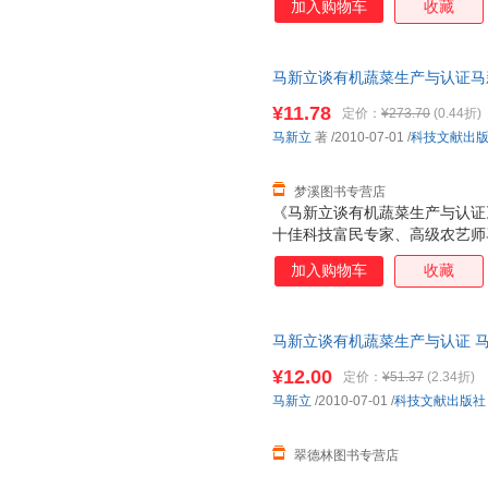
哈尔滨地图出版社
学习出版社
安徽人
加入购物车
收藏
阐述了鸟翼形生态温室、有机蔬
沈阳出版社
物菌+植物诱导剂+钾+植物修
蓝天出版社
解放军
应用和取得的实际效果。同时，
马新立谈有机蔬菜生产与认证马新立 
进行了比较详细的介绍。内容新
旧书，保证质量，此书为单本而
较强的科学性、先进性、适用性
¥11.78
定价：
¥273.70
(0.44折)
证》适合广大农村科技工作者、
马新立
著
/2010-07-01
/
科技文献出
人员阅读。
梦溪图书专营店
《马新立谈有机蔬菜生产与认证
十佳科技富民专家、高级农艺师
全国范围内选择了20余位专家
加入购物车
收藏
阐述了鸟翼形生态温室、有机蔬
物菌+植物诱导剂+钾+植物修
应用和取得的实际效果。同时，
马新立谈有机蔬菜生产与认证 
进行了比较详细的介绍。内容新
全国三仓发货，物流便捷，下单
较强的科学性、先进性、适用性
¥12.00
定价：
¥51.37
(2.34折)
证》适合广大农村科技工作者、
马新立
/2010-07-01
/
科技文献出版社
人员阅读。
翠德林图书专营店