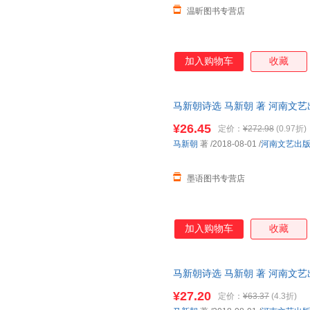
温昕图书专营店
加入购物车
收藏
马新朝诗选 马新朝 著 河南文
此书为单本而非一套，电子发票
¥26.45
定价：
¥272.98
(0.97折)
马新朝
著
/2018-08-01
/
河南文艺出
墨语图书专营店
加入购物车
收藏
马新朝诗选 马新朝 著 河南文
下单秒杀，欢迎选购！
¥27.20
定价：
¥63.37
(4.3折)