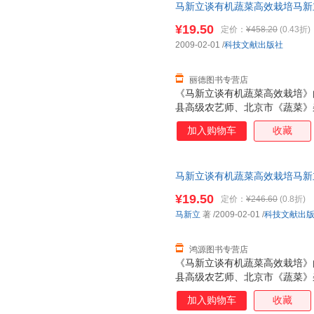
马新立谈有机蔬菜高效栽培马新立 著
书，保证质量，此书为单本而非
¥19.50
定价：
¥458.20
(0.43折)
2009-02-01
/
科技文献出版社
丽德图书专营店
《马新立谈有机蔬菜高效栽培》
县高级农艺师、北京市《蔬菜》
新立，根据他与部分菜农、农资
加入购物车
收藏
故事的形式，以亲身实践总结出
术、有益生物菌和碳素有机肥，
面具体，重点突出，深入浅出，
马新立谈有机蔬菜高效栽培马新立 著
约支出，高效利用自然资源，实
书，保证质量，此书为单本而非
新立谈有机蔬菜高效栽培》适合
¥19.50
定价：
¥246.60
(0.8折)
员阅读。
马新立
著
/2009-02-01
/
科技文献出
鸿源图书专营店
《马新立谈有机蔬菜高效栽培》
县高级农艺师、北京市《蔬菜》
新立，根据他与部分菜农、农资
加入购物车
收藏
故事的形式，以亲身实践总结出