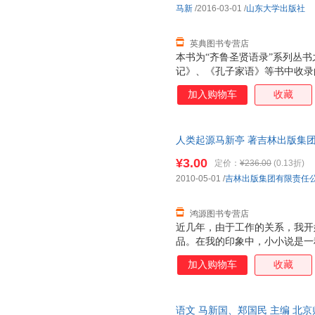
马新
/2016-03-01
/
山东大学出版社
英典图书专营店
本书为“齐鲁圣贤语录”系列丛
记》、《孔子家语》等书中收录
注释、解析，从修身、治学等方
加入购物车
收藏
具有一定的社会价值。
人类起源马新亭 著吉林出版集团有限
证质量，此书为单本而非一套，
¥3.00
定价：
¥236.00
(0.13折)
2010-05-01
/
吉林出版集团有限责任
鸿源图书专营店
近几年，由于工作的关系，我开
品。在我的印象中，小小说是一
《山海经》《世说新语》《搜神
加入购物车
收藏
一种年轻的文体，它从上世纪80
展，再到近几年的渐趋成熟，这
觉得这是一个非常有意义和非常
语文 马新国、郑国民 主编 北
说繁荣的又一个独特景观正在向