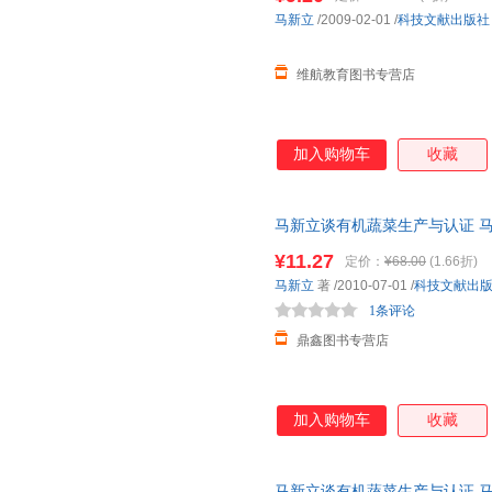
中国原子能出版社
员阅读。
格致出版社
吉林人
火棘果子
埃马纽埃尔·博杜安
马新立
/2009-02-01
/
科技文献出版社
中国电力出版社
中国石化出版社
杨立新
王慧
托马斯·
四川人民出版社
明天出版社
维航教育图书专营店
马德高
陈亮
伯内特
生活 读书 新知三联书店
上海译文出版社
上海音
章培恒
张红梅
詹锳
金城出版社
黄河水利出版社
现代出
吴志伟
王伟
王洁
加入购物车
收藏
教育科学出版社
新蕾出版社
河海大
彭伟
马克·威廉姆斯
李欣
福建人民出版社
浙江大学出版社
李军
黎晓新
黄耀华
江苏科学技术出版社
北京美术摄影出版社
马新立谈有机蔬菜生产与认证 马
赵伟
赵罘
张元林
量，此书为单本而非一套，电子
接力出版社
海洋出版社
中国铁
¥11.27
叶芊
邢声远
王元
定价：
¥68.00
(1.66折)
中国书籍出版社
上海财经大学出版社
西安出
马新立
著
/2010-07-01
/
科技文献出
马巍
马千里
1条评论
中国少年儿童出版社
辽宁科学技术出版社
海天出
霍达
胡永乐
胡丹
鼎鑫图书专营店
宗教文化出版社
天津科技翻译出版社
同济大
张峰
谢继胜
吴新星
国防工业出版社
安徽美术出版社
新华出
托马斯·福斯特
马林
罗新
中国财政经济出版社
中国和平出版社
航空工
李玉民
李英
李立新
加入购物车
收藏
湖南文艺出版社
中华地图学社
埃斯特
赵芳芳
张军
江苏文艺出版社
吉林美术出版社
大象出
杨晓晋
扬·马特尔
无名氏
马新立谈有机蔬菜生产与认证 马