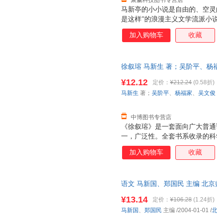
聚赢科技图书专营店
马新亭的小小说是自由的、空灵
是这样”的浪漫主义文学流派小
派小说；更有“生活怎么会这样
加入购物车
收藏
界》明显的是探索普通人的生命
复杂性和人格的多重性，对人性
徐叙瑢 马新生 著；吴阶平、杨福家、
【速开发票，优质售后，支持7
¥12.12
定价：
¥212.24
(0.58折)
马新生
著；
吴阶平
、
杨福家
、
吴文俊
中博图书专营店
《徐叙瑢》是一套面向广大普通
一，广泛性。全套书系收录的科
科学、工程科学等众学科领域的
加入购物车
收藏
类丛书中较为完备的一套。第二
大师级科学家，书系的各位著者
记录了许多鲜为人知的历史资料
语文 马新国、郑国民 主编 北
家涉及广泛的科学领域，每位科
为单本而非一套，电子发票！
讲述科学家生平故事的同时，注
¥13.14
定价：
¥106.28
(1.24折)
言，将科学家最重要的成就展现
马新国
、
郑国民
主编
/2004-01-01
/
科学家传记书稿的过程中，我们