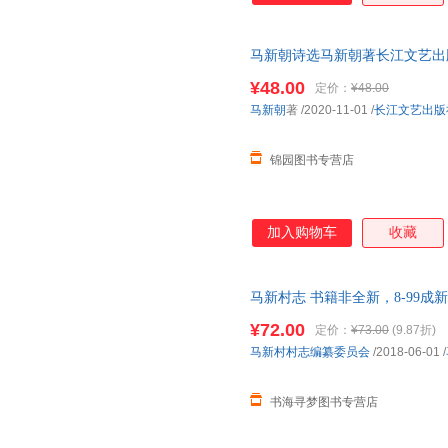
马新朝诗选马新朝著长江文艺出
¥48.00
定价：
¥48.00
马新朝
著
/2020-11-01
/
长江文艺出版
锦园图书专营店
加入购物车
收藏
马新村志 书籍非全新，8-99成
¥72.00
定价：
¥73.00
(9.87折)
马新村村志编纂委员会
/2018-06-01
/
书海寻梦图书专营店