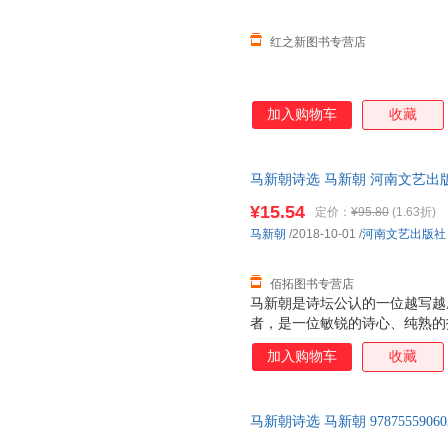
红之新图书专营店
加入购物车
收藏
马新朝诗选 马新朝 河南文艺出
退换】
¥15.54
定价：
¥95.80
(1.63折)
马新朝
/2018-10-01
/
河南文艺出版社
佰拓图书专营店
马新朝是诗坛公认的一位越写越
者，是一位敏锐的诗心、纯熟的
诗艺、朝着精神领域拓荒，向着
加入购物车
收藏
他的精神原乡，让人惊奇地触摸
地、生命、命运。 他的诗在细
命的内核，将中原风土人情、历
马新朝诗选 马新朝 97875559
归永恒的精神故乡，领受更具生
后，支持7天无理由退换】
人邓万鹏从马新朝90年代以来