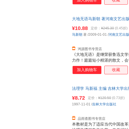
加入购物车
收藏
大地无语马新朝 著河南文艺出版社9
书为单本而非一套，电子发票！
¥10.88
定价：
¥245.30
(0.45折)
马新朝
著
/2009-01-01
/
河南文艺出
鸿源图书专营店
《大地无语》是继荣获鲁迅文学
力作！篇篇短小精湛的散文，会
舍青瓦，里巷人生。
加入购物车
收藏
法理学 马新福 主编 吉林大学
由退换】
¥8.72
定价：
¥120.50
(0.73折)
1997-11-01
/
吉林大学出版社
品雨斋图书专营店
本教材是为了适应当代中国改革