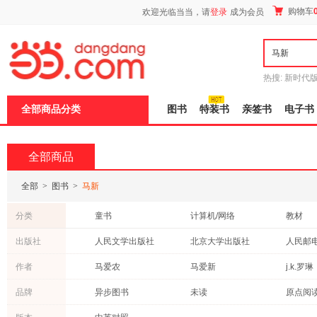
新
购物车
欢迎光临当当，请
登录
成为会员
窗
口
打
开
无
障
热搜:
新时代
碍
有兽焉全集
说
全部商品分类
图书
特装书
亲签书
电子书
明
页
面,
按
全部商品
Ctrl
加
波
全部
>
图书
>
马新
浪
键
分类
童书
计算机/网络
教材
打
开
文学
医学
中小学
出版社
人民文学出版社
北京大学出版社
人民邮
导
历史
艺术
管理
盲
机械工业出版社
山东大学出版社
清华大
作者
马爱农
马爱新
j.k.罗琳
模
农业/林业
政治/军事
外语
式
化学工业出版社
石油工业出版社
加西亚·马尔克斯
苏农
马国川
品牌
异步图书
未读
原点阅
考试
文化
传记
中国人民大学出版社
中信出版社
电子工
马永旺
李新岭
吴建新
白马时光
新华先锋
奇想国
保健/养生
投资理财
成功/励