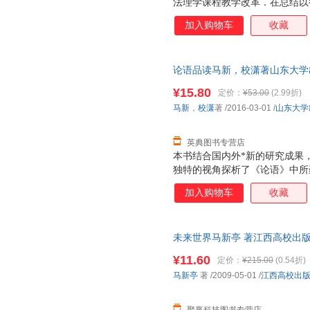
法理学课程教学改革．在总结以
理论》的基础上，遵循国家教委1
加入购物车
收藏
求，汲取近年来法学理论研究的
中国特色的社会主义理论为指导
面进行了较大的改革、调整和补
论语品读马新，校潇著山东大学出版社9
论、基本观点和基本知识，做到
供高等院校法律专业本科生、进
¥15.80
定价：
¥53.00
(2.99折)
马新
，
校潇
著
/2016-03-01
/
山东大学
英典图书专营店
本书结合国内外*新的研究成果
独特的视角探析了《论语》中所
译文、解读四部分，重点在疏与
加入购物车
收藏
会价值。
未来世界马新亭 著江西高校出版社9
书为单本而非一套，电子发票！
¥11.60
定价：
¥215.00
(0.54折)
马新亭
著
/2009-05-01
/
江西高校出