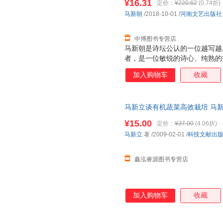
¥16.31
定价：
¥220.62
(0.74折)
性。其中的《幻河》获得第三届
马新朝
/2018-10-01
/
河南文艺出版社
中博图书专营店
马新朝是诗坛公认的一位越写越
者，是一位敏锐的诗心、纯熟的
诗艺、朝着精神领域拓荒，向着
加入购物车
收藏
他的精神原乡，让人惊奇地触摸
地、生命、命运。 他的诗在细
命的内核，将中原风土人情、历
马新立谈有机蔬菜高效栽培 马新
归永恒的精神故乡，领受更具生
全国三仓发货，物流便捷，下单
人邓万鹏从马新朝90年代以来
¥15.00
定价：
¥37.00
(4.06折)
性。其中的《幻河》获得第三届
马新立
著
/2009-02-01
/
科技文献出
鑫泓睿源图书专营店
加入购物车
收藏