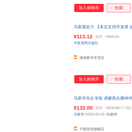
加入购物车
收藏
马新童处方 【本店支持开发票 
¥113.12
定价：
¥113.12
中医资料出版社
瀚海图书专营店
加入购物车
收藏
马新华先生专辑 虎啸风生耀神州 
线客服，介意
¥132.00
定价：
¥178.40
(7.4折)
马新华
/2010-01-01
/
马新华
中图创优旗舰店