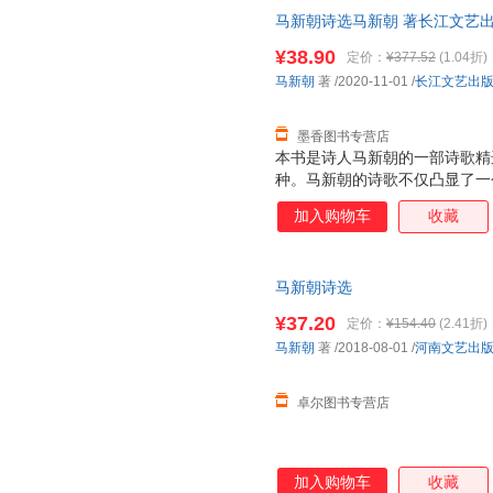
马新朝诗选马新朝 著长江文艺出版社
此书为单本而非一套，电子发票
¥38.90
定价：
¥377.52
(1.04折)
马新朝
著
/2020-11-01
/
长江文艺出
墨香图书专营店
本书是诗人马新朝的一部诗歌精
种。马新朝的诗歌不仅凸显了一
化”的同类题材中具有精神启示
加入购物车
收藏
化倾向，而且更重要的在于能够
一场域的缝隙与隐秘地带。诗人
有的忧患意识与担当精神，同时
马新朝诗选
¥37.20
定价：
¥154.40
(2.41折)
马新朝
著
/2018-08-01
/
河南文艺出
卓尔图书专营店
加入购物车
收藏