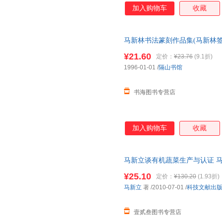
诗艺、朝着精神领域拓荒，向着
加入购物车
收藏
他的精神原乡，让人惊奇地触摸
地、生命、命运。 他的诗在细
命的内核，将中原风土人情、历
马新林书法篆刻作品集(马新林签赠
归永恒的精神故乡，领受更具生
准发货，介意勿拍
人邓万鹏从马新朝90年代以来
¥21.60
定价：
¥23.76
(9.1折)
性。其中的《幻河》获得第三届
1996-01-01
/
隔山书馆
书海图书专营店
加入购物车
收藏
马新立谈有机蔬菜生产与认证 马
正版旧书，保证质量，此书为单
¥25.10
定价：
¥130.20
(1.93折)
马新立
著
/2010-07-01
/
科技文献出
壹贰叁图书专营店