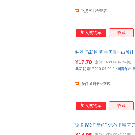
生背景、性格特点迥异，
飞扬图书专营店
加入购物车
收藏
响器 马新朝 著 中国青年出版
日达，团购优惠咨询在线客服！
¥17.70
定价：
¥39.00
(4.54折)
马新朝
著
/2016-06-01
/
中国青年出
爱阅城图书专营店
加入购物车
收藏
论语品读马新哲学宗教书籍 可