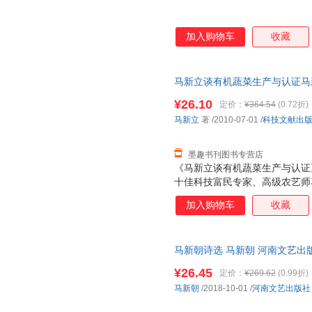
加入购物车
收藏
马新立谈有机蔬菜生产与认证马新立 
旧书，保证质量，此书为单本而
¥26.10
定价：
¥364.54
(0.72折)
马新立
著
/2010-07-01
/
科技文献出
墨趣书刊图书专营店
《马新立谈有机蔬菜生产与认证
十佳科技富民专家、高级农艺师
全国范围内选择了20余位专家
加入购物车
收藏
阐述了鸟翼形生态温室、有机蔬
物菌+植物诱导剂+钾+植物修
应用和取得的实际效果。同时，
马新朝诗选 马新朝 河南文艺出
进行了比较详细的介绍。内容新
客服，欢迎选购！
较强的科学性、先进性、适用性
¥26.45
定价：
¥269.62
(0.99折)
证》适合广大农村科技工作者、
马新朝
/2018-10-01
/
河南文艺出版社
人员阅读。