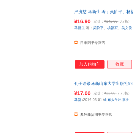
严济慈 马新生 著；吴阶平、杨
质量，此书为单本而非一套，电
¥16.90
定价：
¥242.00
(0.7折)
马新生
著；
吴阶平
、
杨福家
、
吴文俊
目丰图书专营店
加入购物车
收藏
孔子语录马新山东大学出版社97875
¥17.00
定价：
¥22.00
(7.73折)
马新
/2016-03-01
/
山东大学出版社
典轩商贸图书专营店