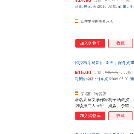
¥14.96
定价：
¥53.00
(2.83折)
马新
,
校潇
, 著
/2016-03-01
/
山东大学
四季丰美图书专营店
加入购物车
收藏
冈拉梅朵马新阶 绘画；保冬妮重庆出
量，此书为单本而非一套，电子
¥15.00
定价：
¥457.78
(0.33折)
马新阶
绘画；
保冬妮
/2009-06-01
/
荣拓图书专营店
著名儿童文学作家梅子涵教授、
阅读推广人阿甲、姚媛、余耀、
的反映当今中国现实题材的儿童
加入购物车
收藏
角触及儿童敏感问题，关注儿童
爱情怀。