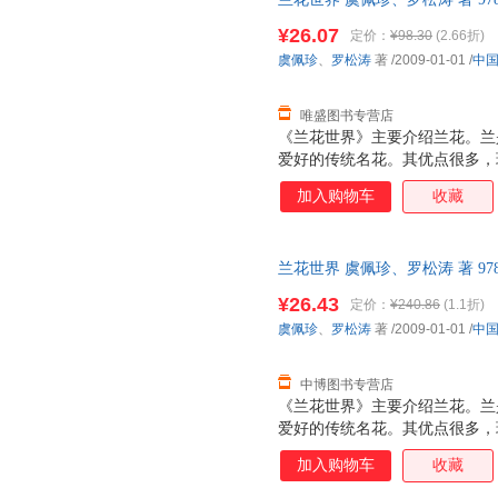
优质售后，支持7天无理由退换
¥26.07
定价：
¥98.30
(2.66折)
虞佩珍
、
罗松涛
著
/2009-01-01
/
中
唯盛图书专营店
《兰花世界》主要介绍兰花。兰
爱好的传统名花。其优点很多，
色清、姿清、韵清”（董必武语
加入购物车
收藏
清而不聚，随风徐徐飘来，令人
叶俱美，有花时兼赏二者，无花
（板桥）对兰情有独钟，他画兰
兰花世界 虞佩珍、罗松涛 著 978
长”（郑燮：“题兰”诗）是也。
优质售后，支持7天无理由退换
开几十天。这在诸多名花中，实
¥26.43
定价：
¥240.86
(1.1折)
虞佩珍
、
罗松涛
著
/2009-01-01
/
中
中博图书专营店
《兰花世界》主要介绍兰花。兰
爱好的传统名花。其优点很多，
色清、姿清、韵清”（董必武语
加入购物车
收藏
清而不聚，随风徐徐飘来，令人
叶俱美，有花时兼赏二者，无花