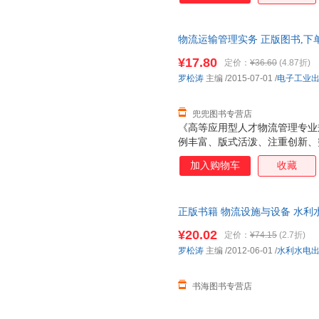
基础上通过现象学的分析与释义
读。
物流运输管理实务 正版图书,下
¥17.80
定价：
¥36.60
(4.87折)
罗松涛
主编
/2015-07-01
/
电子工业
兜兜图书专营店
《高等应用型人才物流管理专业
例丰富、版式活泼、注重创新、
作为高职高专、应用型物流管理
加入购物车
收藏
员工的培训，并为广大社会从业
正版书籍 物流设施与设备 水利
货让您购物无忧
¥20.02
定价：
¥74.15
(2.7折)
罗松涛
主编
/2012-06-01
/
水利水电
书海图书专营店