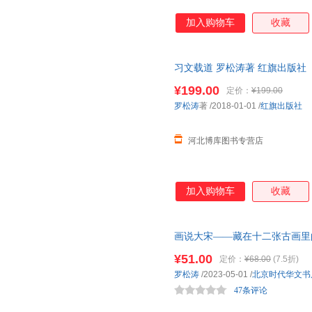
加入购物车
收藏
习文载道 罗松涛著 红旗出版社
¥199.00
定价：
¥199.00
罗松涛
著
/2018-01-01
/
红旗出版社
河北博库图书专营店
加入购物车
收藏
画说大宋——藏在十二张古画里
¥51.00
定价：
¥68.00
(7.5折)
罗松涛
/2023-05-01
/
北京时代华文书
47条评论