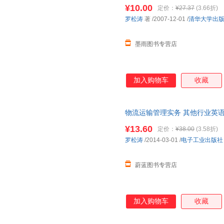
流便捷，下单秒杀，欢迎选购！
¥10.00
定价：
¥27.37
(3.66折)
罗松涛
著
/2007-12-01
/
清华大学出
墨雨图书专营店
加入购物车
收藏
物流运输管理实务 其他行业英语
正规发票
¥13.60
定价：
¥38.00
(3.58折)
罗松涛
/2014-03-01
/
电子工业出版社
蔚蓝图书专营店
加入购物车
收藏