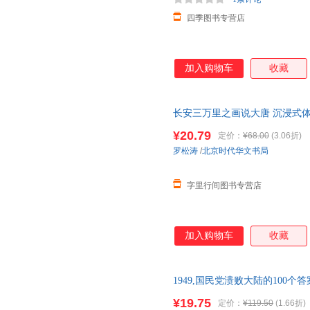
四季图书专营店
加入购物车
收藏
长安三万里之画说大唐 沉浸式
渊李世民武则天高仙芝玄策玄奘
¥20.79
定价：
¥68.00
(3.06折)
罗松涛
/
北京时代华文书局
字里行间图书专营店
加入购物车
收藏
1949,国民党溃败大陆的100个答
¥19.75
定价：
¥119.50
(1.66折)