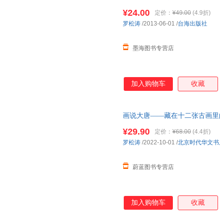
¥24.00
定价：
¥49.00
(4.9折)
罗松涛
/2013-06-01
/
台海出版社
墨海图书专营店
加入购物车
收藏
画说大唐——藏在十二张古画里
七天无理由退货 团购优惠 正规
¥29.90
定价：
¥68.00
(4.4折)
罗松涛
/2022-10-01
/
北京时代华文书
蔚蓝图书专营店
加入购物车
收藏