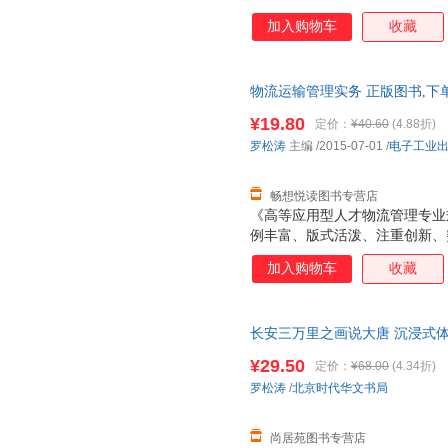
加入购物车
收藏
物流运输管理实务 正版图书,下
¥19.80
定价：
¥40.60
(4.88折)
罗松涛
主编
/2015-07-01
/
电子工业
畅想悦读图书专营店
《高等应用型人才物流管理专业
例丰富、版式活泼、注重创新、
作为高职高专、应用型物流管理
加入购物车
收藏
员工的培训，并为广大社会从业
长安三万里之画说大唐 沉浸式
渊李世民武则天高仙芝王玄策玄
¥29.50
定价：
¥68.00
(4.34折)
正版图书 请放心下单，本店所
罗松涛
/
北京时代华文书局
尚居苑图书专营店