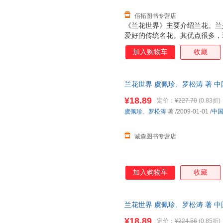
佰拓图书专营店
《兰花世界》主要介绍兰花。兰
爱好的传统名花。其优点很多，
色清、姿清、韵清”（董必武语
加入购物车
收藏
清而不聚，随风徐徐飘来，令人
叶俱美，有花时兼赏二者，无花
（板桥）对兰情有独钟，他画兰
兰花世界 虞佩珍、罗松涛 著 
长”（郑燮：“题兰”诗）是也。
单本而非一套，电子发票。
开几十天。这在诸多名花中，实
¥18.89
定价：
¥227.70
(0.83折)
虞佩珍
、
罗松涛
著
/2009-01-01
/
中
诚森图书专营店
加入购物车
收藏
兰花世界 虞佩珍、罗松涛 著 
单本而非一套，电子发票。
¥18.89
定价：
¥224.56
(0.85折)