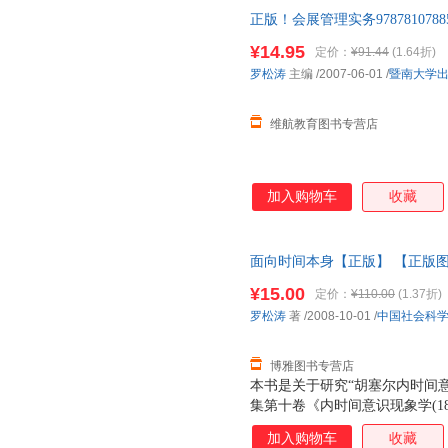
正版！会展管理实务9787810
图书价格为单本 如有需要请联
¥14.95
定价：
¥91.44
(1.64折)
罗松涛
主编
/2007-06-01
/
暨南大学
维航教育图书专营店
加入购物车
收藏
面向时间本身【正版】 【正版
¥15.00
定价：
¥110.00
(1.37折)
罗松涛
著
/2008-10-01
/
中国社会科
博雅图书专营店
本书是关于研究“胡塞尔内时间
集第十卷《内时间意识现象学(18
塞尔生前已发表著作和身后被整
加入购物车
收藏
与分析入手，对胡塞尔内时间意