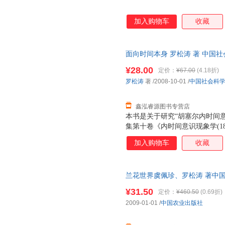
加入购物车
收藏
面向时间本身 罗松涛 著 中国
便捷，下单秒杀，欢迎选购！
¥28.00
定价：
¥67.00
(4.18折)
罗松涛
著
/2008-10-01
/
中国社会科
鑫泓睿源图书专营店
本书是关于研究“胡塞尔内时间
集第十卷《内时间意识现象学(18
塞尔生前已发表著作和身后被整
加入购物车
收藏
与分析入手，对胡塞尔内时间意
基础上通过现象学的分析与释义
读。
兰花世界虞佩珍、罗松涛 著中国农业
质量，此书为单本而非一套，电
¥31.50
定价：
¥460.50
(0.69折)
2009-01-01
/
中国农业出版社