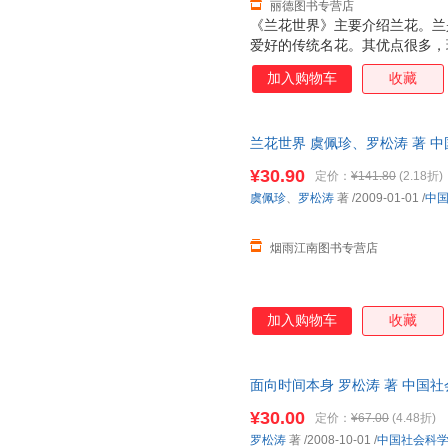
丽德图书专营店
《兰花世界》主要介绍兰花。兰
爱好的传统名花。其优点很多，
色清、姿清、韵清”（董必武语
加入购物车
收藏
清而不聚，随风徐徐飘来，令人
叶俱美，有花时兼赏二者，无花
（板桥）对兰情有独钟，他画兰
兰花世界 虞佩珍、罗松涛 著 
长”（郑燮：“题兰”诗）是也。
质量，此书为单本而非一套，电
开几十天。这在诸多名花中，实
¥30.90
定价：
¥141.80
(2.18折)
虞佩珍
、
罗松涛
著
/2009-01-01
/
中
烟雨江南图书专营店
加入购物车
收藏
面向时间本身 罗松涛 著 中国
便捷，下单秒杀，欢迎选购！
¥30.00
定价：
¥67.00
(4.48折)
罗松涛
著
/2008-10-01
/
中国社会科