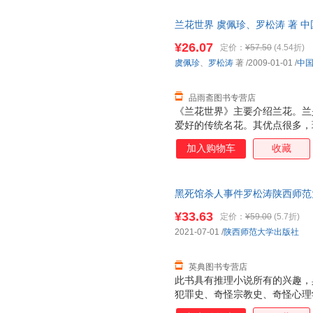
（板桥）对兰情有独钟，他画兰
兰花世界 虞佩珍、罗松涛 著 
长”（郑燮：“题兰”诗）是也。
7天无理由退换】
开几十天。这在诸多名花中，实
¥26.07
定价：
¥57.50
(4.54折)
虞佩珍
、
罗松涛
著
/2009-01-01
/
中
品雨斋图书专营店
《兰花世界》主要介绍兰花。兰
爱好的传统名花。其优点很多，
色清、姿清、韵清”（董必武语
加入购物车
收藏
清而不聚，随风徐徐飘来，令人
叶俱美，有花时兼赏二者，无花
（板桥）对兰情有独钟，他画兰
黑死馆杀人事件罗松涛陕西师范大学出
长”（郑燮：“题兰”诗）是也。
开几十天。这在诸多名花中，实
¥33.63
定价：
¥59.00
(5.7折)
2021-07-01
/
陕西师范大学出版社
英典图书专营店
此书具有推理小说所有的兴趣，
犯罪史、奇怪宗教史、奇怪心理
线，和逆说、暗谕、象徵等抽象