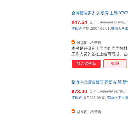
环节。本教材在重点介绍运输与
运输作业管理、运输经营管理、
会展管理实务 罗松涛 主编 9787
务内容作了详细阐述，每一部分
质售后，支持7天无理由退换】
学生理解，并提出思考题来引导
¥47.54
定价：
¥130.44
(3.65折)
罗松涛
主编
/2007-06-01
/
暨南大学
唯盛图书专营店
本书是在研究了国内外同类教材
工作人员的基础上编写而成。在
重培养读者的实际动手操作能力
加入购物车
收藏
教育的特点。 根据教学需要，
又增设相关知识作为补充的编排
识的理解。而且，本书还设有大
物流中心运营管理 罗松涛 编 
性。 全书共分八章，首章介绍
流便捷，下单秒杀，欢迎选购！
理论的发展过程，会展管理的功
¥73.00
定价：
¥153.37
(4.76折)
容。后七章就是按照管理内容进
罗松涛
编
/2013-09-01
/
清华大学出
目管理、会展旅游管理、会展人
管理和会展信息管理
硕享图书专营店