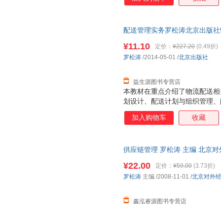
配送管理实务罗松涛北京出版社978
为单本而非一套，电子发票！
¥11.10
定价：
¥227.20
(0.49折)
罗松涛
/2014-05-01
/
北京出版社
益生源图书专营店
本教材在重点介绍了物流配送相
划设计、配送计划与组织管理、
量管理、配送绩效管理等部分的
加入购物车
收藏
合案例来帮助学生理解，并且提
考。
供应链管理 罗松涛 主编 北京
可开发票】 全国三仓发货，物
¥22.00
定价：
¥59.00
(3.73折)
罗松涛
主编
/2008-11-01
/
北京对外
鑫泓睿源图书专营店