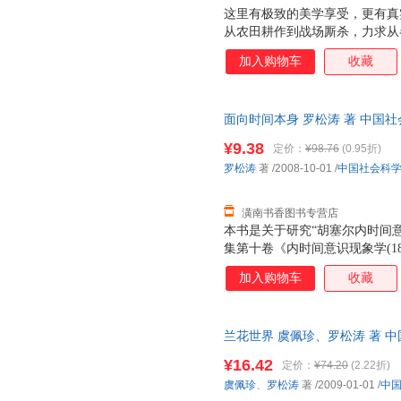
这里有极致的美学享受，更有真
从农田耕作到战场厮杀，力求从
加入购物车
收藏
面向时间本身 罗松涛 著 中国社会科学
¥9.38
定价：
¥98.76
(0.95折)
罗松涛
著
/2008-10-01
/
中国社会科
潢南书香图书专营店
本书是关于研究“胡塞尔内时间
集第十卷《内时间意识现象学(18
塞尔生前已发表著作和身后被整
加入购物车
收藏
与分析入手，对胡塞尔内时间意
基础上通过现象学的分析与释义
读。
兰花世界 虞佩珍、罗松涛 著 
7天无理由退换】
¥16.42
定价：
¥74.20
(2.22折)
虞佩珍
、
罗松涛
著
/2009-01-01
/
中