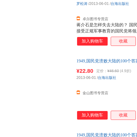
罗松涛
/2013-06-01
/
台海出版社
卓尔图书专营店
蒋介石是怎样失去大陆的？ 国
接受正规军事教育的国民党将领屡
给共产党100多万小米加步枪的
加入购物车
收藏
代，一个政权，要垮台，并不由
手法，从大历史角度讲述国民党
过程。 治国理念，党权斗争，
1949,国民党溃败大陆的100个
外交策略，特务治国，用人之道
共产党！最不了解共产党的是国
¥22.80
定价：
¥46.60
(4.9折)
2013-06-01
/
台海出版社
金山图书专营店
加入购物车
收藏
1949,国民党溃败大陆的100个