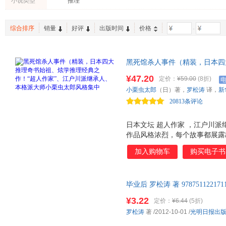
小说类型
推理
综合排序
销量
好评
出版时间
价格
-
黑死馆杀人事件（精装，日本四
作家”、江户川派继承人、本格
¥47.20
定价：
¥59.00
(8折)
荒诞诡异，手法华丽，内容囊括
小栗虫太郎
（日）著，
罗松涛
译，
新
轰动日本文坛，深刻影响松下幸
20813条评论
距离？
日本文坛 超人作家 ，江户川派
作品风格浓烈，每个故事都展露
式 推理小说的美誉。 日本四
加入购物车
购买电子书
法层层堆叠，案情步步深入，揭开
馆杀人事件》甫一连载，便轰动
命案，密室之中谁能逃脱？一切
毕业后 罗松涛 著 97875112
后世推理小说，《名侦探柯南》
有疑问可咨询在线客服！
精装设计，手绘元素堆叠封面迎
¥3.22
定价：
¥6.44
(5折)
还原欧式华丽感；内文收录作者
罗松涛
著
/2012-10-01
/
光明日报出