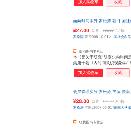
加入购物车
收藏
光辉。——［日］江户川乱步 
故事中，有种异样的阴影。其中
上无人能望其项背。——［日］
面向时间本身 罗松涛 著 中国
馆杀人事件》，所以管理企业对
便捷，下单秒杀，欢迎选购！
¥27.00
定价：
¥61.37
(4.4折)
罗松涛
著
/2008-10-01
/
中国社会科
墨雨图书专营店
本书是关于研究“胡塞尔内时间
集第十卷《内时间意识现象学(18
塞尔生前已发表著作和身后被整
加入购物车
收藏
与分析入手，对胡塞尔内时间意
基础上通过现象学的分析与释义
读。
会展管理实务 罗松涛 主编 暨
物流便捷，下单秒杀，欢迎选购
¥28.00
定价：
¥61.00
(4.6折)
罗松涛
主编
/2007-06-01
/
暨南大学
聪腾图书专营店