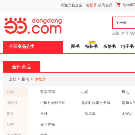
新
购物车
欢迎光临当当，请
登录
成为会员
窗
口
打
开
无
障
热搜:
新时代
碍
有兽焉全集
说
全部商品分类
图书
特装书
亲签书
电子书
明
页
面,
按
全部商品
Ctrl
加
波
全部
>
图书
>
罗松涛
浪
键
分类
哲学/宗教
小说
历史
打
开
文学
教材
政治/军
出版社
中国社会科学出版社
北京时代华文书局
清华大
导
管理
童书
成功/励
盲
中国建筑工业出版社
中国农业出版社
重庆出
作者
王林
川端康成
太宰治
模
计算机/网络
保健/养生
传记
式
中国水利水电出版社
北京大学出版社
暨南大
品牌
新华先锋
经济
科普读物
外语
北京出版社
珠海出版社
红旗出
自然科学