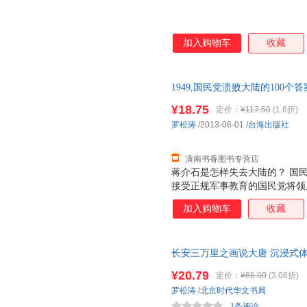
加入购物车
收藏
1949,国民党溃败大陆的100
¥18.75
定价：
¥117.50
(1.6折)
罗松涛
/2013-06-01
/
台海出版社
潢南书香图书专营店
蒋介石是怎样失去大陆的？ 国
接受正规军事教育的国民党将领屡
给共产党100多万小米加步枪的
加入购物车
收藏
代，一个政权，要垮台，并不由
手法，从大历史角度讲述国民党
过程。 治国理念，党权斗争，
长安三万里之画说大唐 沉浸式
外交策略，特务治国，用人之道
渊李世民武则天高仙芝玄策玄奘
共产党！最不了解共产党的是国
¥20.79
定价：
¥68.00
(3.06折)
罗松涛
/
北京时代华文书局
1条评论