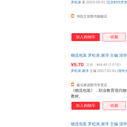
罗松涛
著
/2023-05-01
/
北京时代华
书悦文宣图书旗舰店
加入购物车
收藏
物流包装 罗松涛,谢淳 主编 
捷，下单秒杀，欢迎选购！
¥5.70
定价：
¥21.37
(2.67折)
罗松涛
,
谢淳
主编
/2017-01-01
/
清华
鑫泓睿源图书专营店
《物流包装》：职业教育现代物
教材。
加入购物车
收藏
物流包装 罗松涛,谢淳 主编 