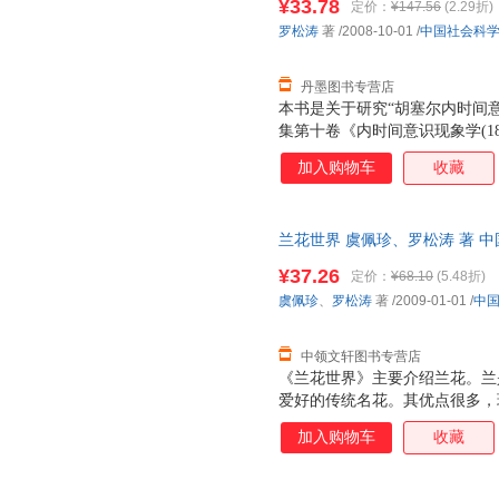
¥33.78
定价：
¥147.56
(2.29折)
罗松涛
著
/2008-10-01
/
中国社会科
丹墨图书专营店
本书是关于研究“胡塞尔内时间
集第十卷《内时间意识现象学(18
塞尔生前已发表著作和身后被整
加入购物车
收藏
与分析入手，对胡塞尔内时间意
基础上通过现象学的分析与释义
读。
兰花世界 虞佩珍、罗松涛 著 
一套，支持7天无理由退换】
¥37.26
定价：
¥68.10
(5.48折)
虞佩珍
、
罗松涛
著
/2009-01-01
/
中
中领文轩图书专营店
《兰花世界》主要介绍兰花。兰
爱好的传统名花。其优点很多，
色清、姿清、韵清”（董必武语
加入购物车
收藏
清而不聚，随风徐徐飘来，令人
叶俱美，有花时兼赏二者，无花
（板桥）对兰情有独钟，他画兰