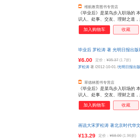
维航教育图书专营店
《毕业后》是菜鸟步入职场的 
识人、处事、交友、理财之道，
的所有盲点和茫然！让你在面临
加入购物车
收藏
困惑。
毕业后 罗松涛 著 光明日报出
捷，下单秒杀，欢迎选购！
¥6.00
定价：
¥35.37
(1.7折)
罗松涛
著
/2012-10-01
/
光明日报出
翠德林图书专营店
《毕业后》是菜鸟步入职场的 
识人、处事、交友、理财之道，
的所有盲点和茫然！让你在面临
加入购物车
收藏
困惑。
画说大宋罗松涛 著北京时代华文
货,品质保障.套装单售,优惠多多
¥13.29
定价：
¥68.00
(1.96折)