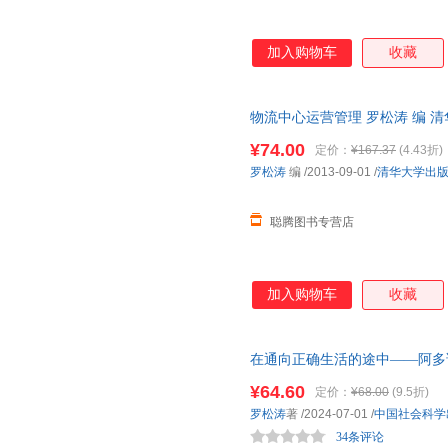
加入购物车
收藏
物流中心运营管理 罗松涛 编 
便捷，下单秒杀，欢迎选购！
¥74.00
定价：
¥167.37
(4.43折)
罗松涛
编
/2013-09-01
/
清华大学出
聪腾图书专营店
加入购物车
收藏
在通向正确生活的途中——阿多
¥64.60
定价：
¥68.00
(9.5折)
罗松涛
著
/2024-07-01
/
中国社会科学
34条评论