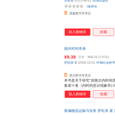
罗松涛
/2013-06-01
/
台海出版社
1条评论
鼎鑫图书专营店
加入购物车
收藏
面向时间本身
¥9.38
定价：
¥98.76
(0.95折)
罗松涛
著
/2008-10-01
/
中国社会科
悠尔图书专营店
本书是关于研究“胡塞尔内时间
集第十卷《内时间意识现象学(18
塞尔生前已发表著作和身后被整
加入购物车
收藏
与分析入手，对胡塞尔内时间意
基础上通过现象学的分析与释义
读。
新编物流运输与实务 罗松涛 著