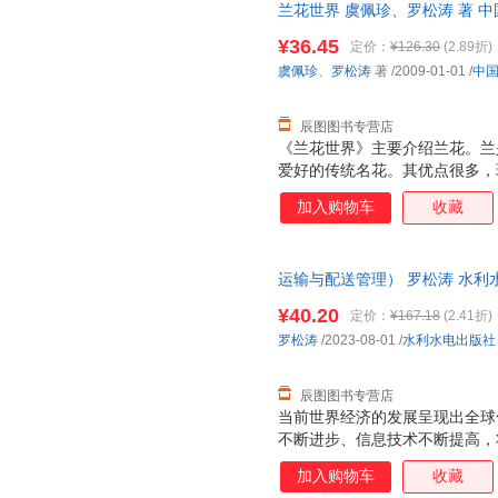
兰花世界 虞佩珍、罗松涛 著 
长”（郑燮：“题兰”诗）是也。
7天无理由退换】
开几十天。这在诸多名花中，实
¥36.45
定价：
¥126.30
(2.89折)
虞佩珍
、
罗松涛
著
/2009-01-01
/
中
辰图图书专营店
《兰花世界》主要介绍兰花。兰
爱好的传统名花。其优点很多，
色清、姿清、韵清”（董必武语
加入购物车
收藏
清而不聚，随风徐徐飘来，令人
叶俱美，有花时兼赏二者，无花
（板桥）对兰情有独钟，他画兰
运输与配送管理） 罗松涛 水利
长”（郑燮：“题兰”诗）是也。
无理由退换】
开几十天。这在诸多名花中，实
¥40.20
定价：
¥167.18
(2.41折)
罗松涛
/2023-08-01
/
水利水电出版社
辰图图书专营店
当前世界经济的发展呈现出全球
不断进步、信息技术不断提高，
代。21世纪国际物流的主要特
加入购物车
收藏
化和社会化，运输与配送是现代