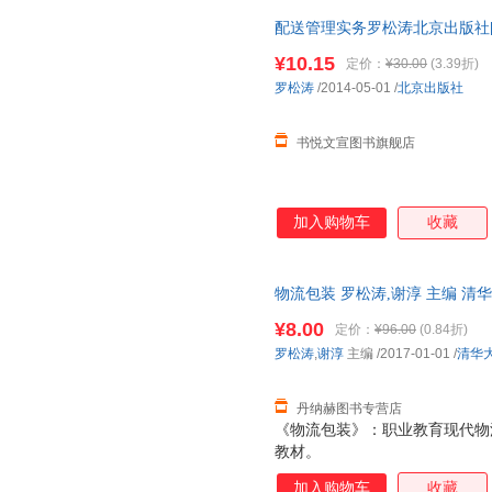
配送管理实务罗松涛北京出版社[
质保障.套装单售,优惠多多,可开
¥10.15
定价：
¥30.00
(3.39折)
罗松涛
/2014-05-01
/
北京出版社
书悦文宣图书旗舰店
加入购物车
收藏
物流包装 罗松涛,谢淳 主编 清华大
开发票，满额减】
¥8.00
定价：
¥96.00
(0.84折)
罗松涛
,
谢淳
主编
/2017-01-01
/
清华
丹纳赫图书专营店
《物流包装》：职业教育现代物
教材。
加入购物车
收藏