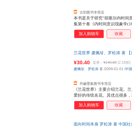
古韵图书专营店
本书是关于研究“胡塞尔内时间
集第十卷《内时间意识现象学(18
塞尔生前已发表著作和身后被整
加入购物车
收藏
与分析入手，对胡塞尔内时间意
基础上通过现象学的分析与释义
读。
兰花世界 虞佩珍、罗松涛 著 
¥30.40
定价：
¥140.80
(2.16折)
虞佩珍
、
罗松涛
著
/2009-01-01
/
中
丹赫墨集图书专营店
《兰花世界》主要介绍兰花。兰
爱好的传统名花。其优点很多，
色清、姿清、韵清”（董必武语
加入购物车
收藏
清而不聚，随风徐徐飘来，令人
叶俱美，有花时兼赏二者，无花
（板桥）对兰情有独钟，他画兰
面向时间本身 罗松涛 著 中国社会科学
长”（郑燮：“题兰”诗）是也。
开几十天。这在诸多名花中，实