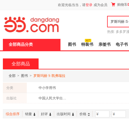
新
购物车
欢迎光临当当，请
登录
成为会员
窗
口
打
开
无
障
热搜:
多多罗
碍
传说
十日终
说
全部商品分类
图书
特装书
亲签书
电子书
明
页
面,
按
全部商品
Ctrl
加
波
全部
>
图书
>
罗斯玛丽·S·凯弗瑞拉
浪
键
分类
中小学用书
打
开
出版社
中国人民大学出版社
导
盲
模
综合排序
销量
好评
出版时间
价格
-
式