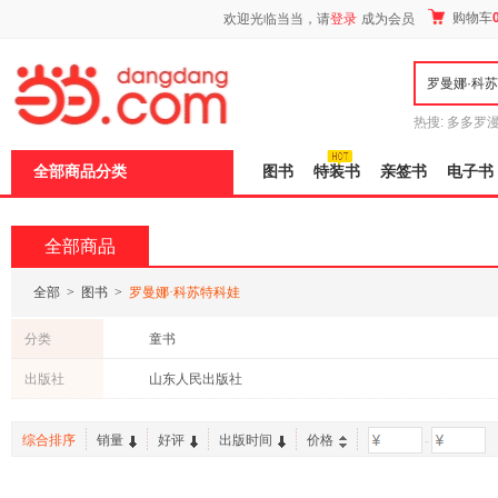
新
购物车
欢迎光临当当，请
登录
成为会员
窗
口
打
开
无
障
热搜:
多多罗
碍
传说
十日终
说
全部商品分类
图书
特装书
亲签书
电子书
明
页
面,
按
全部商品
Ctrl
加
波
全部
>
图书
>
罗曼娜·科苏特科娃
浪
键
分类
童书
打
开
出版社
山东人民出版社
导
盲
模
综合排序
销量
好评
出版时间
价格
-
式