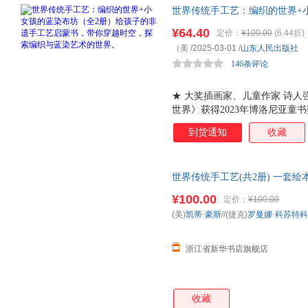
世界传统手工艺：编织的世界+
工艺启蒙书，带你穿越时空，探
¥64.40
定价：
¥100.00
(6.44折)
穿越时空，探索编织与蓝染艺术
（美
/2025-03-01
/
山东人民出版社
仅仅是关于技艺的绘本，更是讲
146条评论
事。
★ 大奖插画家、儿童作家 诗人
世界》获得2023年博洛尼亚童书
圈儿国际插画奖 金菠萝奖 ，入
到货通知
收藏
《小女孩的蓝染布坊》作者获20
家大奖、 2019年度最美捷克图
画展。 ★ 讲述了一次穿越时
世界传统手工艺(共2册) 一套
一个充满好奇的年轻女孩，她的
界，发现手中丝线与染料的传奇
艺的光辉。每一个结，都是前辈
¥100.00
定价：
¥100.00
喃。 ★ 如同一扇窗，这本书
(美)
凯蒂·豪斯
//(捷克)
罗曼娜·科苏特
的古老工艺。深入蓝染的神秘世
布坊。在这里，每一缕香味、
浙江省新华书店旗舰店
收藏