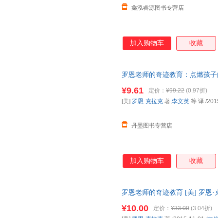
鑫泓睿源图书专营店
加入购物车
收藏
罗恩老师的奇迹教育：点燃孩子的学
译 中信出版社，中信出版集团 97
¥9.61
定价：
¥99.22
(0.97折)
[美]
罗恩·克拉克
著,
李文英
等 译
/201
丹墨图书专营店
加入购物车
收藏
罗恩老师的奇迹教育 [美] 罗恩
国三仓发货，物流便捷，下单秒
¥10.00
定价：
¥33.00
(3.04折)