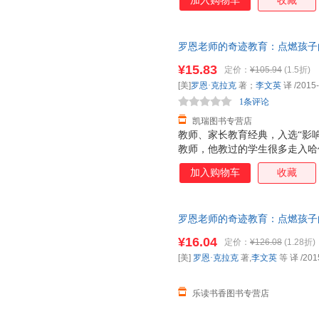
加入购物车
收藏
罗恩老师的奇迹教育：点燃孩子的
【正版】 【速开发票，优质售
¥15.83
定价：
¥105.94
(1.5折)
[美]
罗恩·克拉克
著；
李文英
译
/2015
1条评论
凯瑞图书专营店
教师、家长教育经典，入选“影响
教师，他教过的学生很多走入哈
成为社会精英。年轻时的罗恩从
加入购物车
收藏
历之后走上三尺讲台，这个改变
运。 罗恩对学生近乎严苛的课
迹般地催生出孩子们的无限可能
罗恩老师的奇迹教育：点燃孩子
孩子们学习热情、激发他们求知
燃孩子的学习激情（纪念版）》
¥16.04
定价：
¥126.08
(1.28折)
一位美国教师对基础教育的改良
[美]
罗恩·克拉克
著,
李文英
等 译
/201
方法相结合，让孩子感到学习并
乐读书香图书专营店