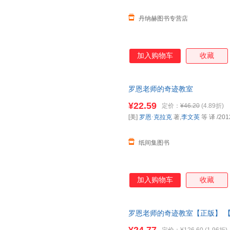
丹纳赫图书专营店
加入购物车
收藏
罗恩老师的奇迹教室
¥22.59
定价：
¥46.20
(4.89折)
[美]
罗恩·克拉克
著,
李文英
等 译
/201
纸间集图书
加入购物车
收藏
罗恩老师的奇迹教室【正版】 