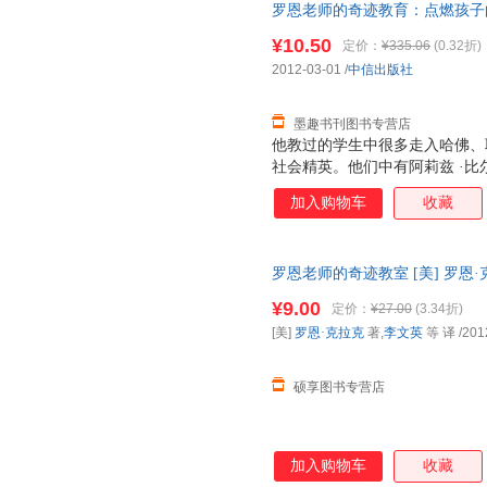
罗恩老师的奇迹教育：点燃孩子的
中信出版社978750863170
¥10.50
定价：
¥335.06
(0.32折)
子发票！
2012-03-01
/
中信出版社
墨趣书刊图书专营店
他教过的学生中很多走入哈佛、
社会精英。他们中有阿莉兹 ·
被埋没的国际政治人才，威利—
加入购物车
收藏
他从未想过要成为教师，却在一
个改变他人生的决定，也彻底改
课业要求和那些看似不可能完成
罗恩老师的奇迹教室 [美] 罗恩·
却奇迹般的催生出孩子们的无限
可开发票】 全国三仓发货，物
点燃孩子们学习热情，激发他们
¥9.00
定价：
¥27.00
(3.34折)
我们呈现了美国基础教育的疲软
[美]
罗恩·克拉克
著,
李文英
等 译
/201
育的家长无疑是一记警钟。他颠
命。 《罗恩老师的
硕享图书专营店
加入购物车
收藏