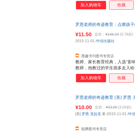
加入购物车
收藏
罗恩老师的奇迹教育：点燃孩子的
中信出版社978750865475
¥11.50
定价：
¥148.20
(0.78折)
子发票！
2015-11-01
/
中信出版社
墨趣书刊图书专营店
教师、家长教育经典，入选“影响
教师，他教过的学生很多走入哈
成为社会精英。年轻时的罗恩从
加入购物车
收藏
历之后走上三尺讲台，这个改变
运。 罗恩对学生近乎严苛的课
迹般地催生出孩子们的无限可能
罗恩老师的奇迹教育 [美] 罗恩
孩子们学习热情、激发他们求知
货，物流便捷，下单秒杀，欢迎
燃孩子的学习激情（纪念版）》
¥10.00
定价：
¥33.00
(3.04折)
一位美国教师对基础教育的改良
[美]
罗恩·克拉克
著
/2015-11-01
/
中
法相结合，让孩子感到学习并不
聪腾图书专营店