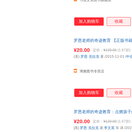
书悦文宣图书旗舰店
加入购物车
收藏
罗恩老师的奇迹教育 【正版书
¥20.00
定价：
¥120.00
(1.67折)
(美)
罗恩·克拉克
著
/2015-11-01
/
中
博雅图书专营店
加入购物车
收藏
罗恩老师的奇迹教育：点燃孩子
满额减
¥20.00
定价：
¥120.00
(1.67折)
[美]
罗恩·克拉克
著,
李文英
等 译
/201