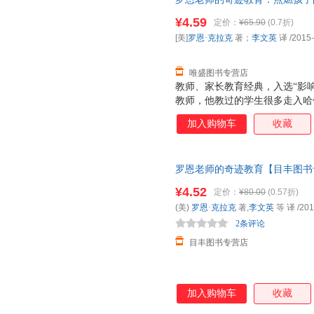
却奇迹般的催生出孩子们的无限
9787508654751 中信出
点燃孩子们学习热情，激发他们
¥4.59
定价：
¥65.90
(0.7折)
我们呈现了美国基础教育的疲软
[美]
罗恩·克拉克
著；
李文英
译
/2015
育的家长无疑是一记警钟。他颠
命。 《罗恩老师的
唯盛图书专营店
教师、家长教育经典，入选“影响
教师，他教过的学生很多走入哈
成为社会精英。年轻时的罗恩从
加入购物车
收藏
历之后走上三尺讲台，这个改变
运。 罗恩对学生近乎严苛的课
迹般地催生出孩子们的无限可能
罗恩老师的奇迹教育【目丰图书
孩子们学习热情、激发他们求知
而非一套，电子发票。
燃孩子的学习激情（纪念版）》
¥4.52
定价：
¥80.00
(0.57折)
一位美国教师对基础教育的改良
(美)
罗恩·克拉克
著,
李文英
等 译
/201
方法相结合，让孩子感到学习并
2条评论
目丰图书专营店
加入购物车
收藏