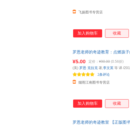
命。 《罗恩老师的
飞扬图书专营店
加入购物车
收藏
罗恩老师的奇迹教育：点燃孩子
量，此书为单本而非一套，电子
¥5.00
定价：
¥90.00
(0.56折)
(美)
罗恩·克拉克
著,
李文英
等 译
/201
2条评论
烟雨江南图书专营店
加入购物车
收藏
罗恩老师的奇迹教室 【正版图