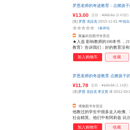
罗恩老师的奇迹教育：点燃孩子的
版社（正版旧书）978750865
¥13.00
定价：
¥302.61
(0.43折)
票，支持7天无理由退换！】
[美]
罗恩·克拉克
/2015-11-01
/
中信出
1条评论
聚赢科技图书专营店
★入选 影响教师的100本书 ，
教育》告诉我们：好的教育没有
待或被动接受，不如行动起来改
加入购物车
收藏
教师，28岁时就获得 全美**
客，脱口秀女王奥普拉赞誉他为
名影星马修?派瑞主演的电影《
罗恩老师的奇迹教育 点燃孩子
老师的奇迹教育》一书中，罗恩
他对基础教育的改良尝试。罗恩
¥11.78
定价：
¥103.56
(1.14折)
结合，让孩子们既能拥有快乐幸
(美)
罗恩·克拉克
李文英
译
/2012-03-
持对学习的热情。
博雅图书专营店
他教过的学生中很多走入哈佛、
社会精英。他们中有阿莉兹·比
埋没的国际政治人才，威利——
加入购物车
收藏
从未想过要成为教师，却在一次