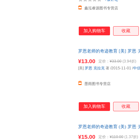
鑫泓睿源图书专营店
加入购物车
收藏
罗恩老师的奇迹教育 [美] 罗恩
货，物流便捷，下单秒杀，欢迎
¥13.00
定价：
¥33.00
(3.94折)
[美]
罗恩·克拉克
著
/2015-11-01
/
中
墨雨图书专营店
加入购物车
收藏
罗恩老师的奇迹教育 (美) 罗恩
保证质量，此书为单本而非一套
¥15.00
定价：
¥110.00
(1.37折)