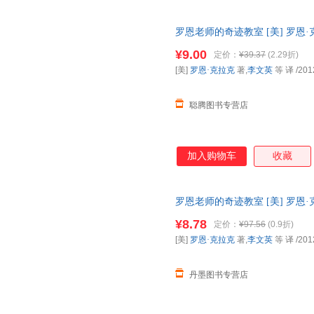
罗恩老师的奇迹教室 [美] 罗恩·
证】 全国三仓发货，物流便捷
¥9.00
定价：
¥39.37
(2.29折)
[美]
罗恩·克拉克
著,
李文英
等 译
/201
聪腾图书专营店
加入购物车
收藏
罗恩老师的奇迹教室 [美] 罗恩·
9787508631707
¥8.78
定价：
¥97.56
(0.9折)
[美]
罗恩·克拉克
著,
李文英
等 译
/201
丹墨图书专营店