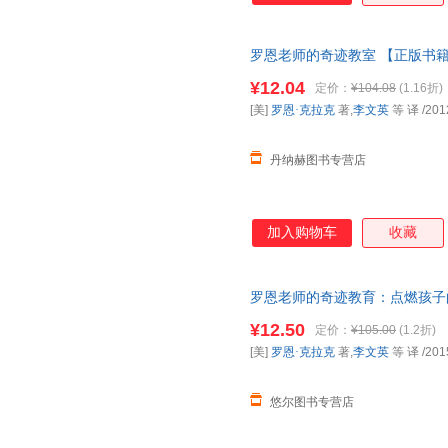
改变他人生的决定，也彻底改变
业要求和那些看似不可能完成的
罗恩老师的奇迹教室 【正版书
奇迹般的催生出孩子们的无限可
孩子们学习热情，激发他们求知
¥12.04
定价：
¥104.08
(1.16折)
呈现了美国基础教育的疲软无力
[美]
罗恩·克拉克
著,
李文英
等 译
/201
家长无疑是一记警钟。他颠覆性
《罗恩老师的奇迹教育
丹纳赫图书专营店
加入购物车
收藏
罗恩老师的奇迹教育：点燃孩子
¥12.50
定价：
¥105.00
(1.2折)
[美]
罗恩·克拉克
著,
李文英
等 译
/201
悠尔图书专营店