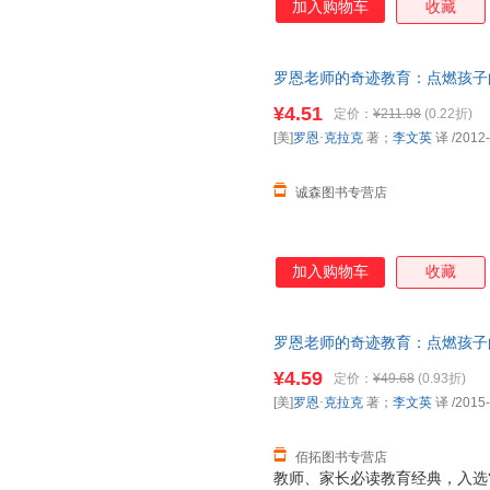
加入购物车
收藏
他从未想过要成为教师，却在一
个改变他人生的决定，也彻底改
课业要求和那些看似不可能完成
罗恩老师的奇迹教育：点燃孩子的
却奇迹般的催生出孩子们的无限
中信出版社 正版旧书，保证质
点燃孩子们学习热情，激发他们
¥4.51
定价：
¥211.98
(0.22折)
我们呈现了美国基础教育的疲软
[美]
罗恩·克拉克
著；
李文英
译
/2012
育的家长无疑是一记警钟。他颠
命。 《罗恩老师的
诚森图书专营店
加入购物车
收藏
罗恩老师的奇迹教育：点燃孩子的
中信出版社 【速开发票，优质
¥4.59
定价：
¥49.68
(0.93折)
[美]
罗恩·克拉克
著；
李文英
译
/2015
佰拓图书专营店
教师、家长必读教育经典，入选“