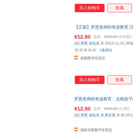
加入购物车
收藏
【正版】罗恩老师的奇迹教育 [美
品质无忧】 全国多仓就近发货
¥12.80
定价：
¥200.00
(0.64折)
[美]
罗恩·克拉克
著
/2015-11-01
/
中
1条评论
辰图图书专营店
加入购物车
收藏
罗恩老师的奇迹教育：点燃孩子
票】
¥12.50
定价：
¥105.00
(1.2折)
[美]
罗恩·克拉克
著,
李文英
等 译
/201
潢南书香图书专营店