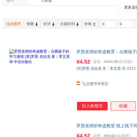
版本
人教版
长春出版社
清华大学出版社
海燕出
张弘
沙永玲
中青文
文通天下
博集天卷
正清出
更多选
文化
烹饪/美食
投资理
长江少年儿童出版社
中国建筑工业出版社
林春颖
王鹏
彭懿
爱心树童书
时尚/美妆
休闲/爱好
古籍
航空工业出版社
武汉大学出版社
戴维·马克斯菲尔德
穆恩
刘强
综合排序
销量
好评
出版时间
价格
-
英文原版书
农业/林业
两性关
金城出版社
中国和平出版社
中国宇
杨超
谢天
肖毛
上海远东出版社
湖南教育出版社
上海文
刘白玉
高天羽
赵霞
大象出版社
中国环境出版社
天津大
周艳
张锐
约瑟夫
罗恩老师的奇迹教育：点燃孩子的
浙江文艺出版社
九州出版社
浙江大
李娟
克拉克
杰森·艾
中信出版社 线上线下同步销售
¥4.52
新星出版社
天津科技翻译出版社
定价：
¥197.08
(0.23折)
詹姆斯·斯科特·贝尔
周彩萍
张翔
[美]
罗恩·克拉克
著；
李文英
译
/2012
中国水利水电出版社
教育科学出版社
罗斯
罗恩·利克蒂
刘颖
北京体育大学出版社
龙门书局
王之光
王一
王芳
弘文图书专营店
时代文艺出版社
南海出版公司
中国华
凯瑟琳·麦克尤恩
凯利
后浪
国防工业出版社
国际文化出版公司
人民卫
高翔
毕崇毅
安东尼
中国纺织出版社
中国铁道出版社
四川人
加入购物车
收藏
张艳
张晓意
张晓
鹭江出版社
当代世界出版社
山东文
余波
雅典娜
王启荣
四川教育出版社
浙江教育出版社
浙江人
托德·诺克
乔希·维茨金
尼尔
罗恩老师的奇迹教室 线上线下
万卷出版公司
北京日报出版社
纠纷。
马林
罗恩·加内
路半仙
¥4.52
定价：
¥49.00
(0.93折)