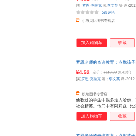
华东理工大学出版社
湖南科学技术出版社
长江文
金宇澄
福克斯
戴维·尤
[美]
罗恩·克拉克
著,
李文英
等 译
/201
上海科技教育出版社
人民军医出版社
江苏美
艾赛德·里贝克
艾丽卡·伍尔韦
5条评论
安徽科学技术出版社
黄河水利出版社
重庆出
小熊贝比图书专营店
经济管理出版社
中国戏剧出版社
上海文
广东教育出版社
北京工艺美术出版社
同心出
加入购物车
收藏
西南师范大学出版社
高等教育出版社
中国标
山东教育出版社
辽宁少年儿童出版社
江西美
经济科学出版社
辽宁人民出版社
罗恩老师的奇迹教育：点燃孩子的
【正版】 【速开发票，优质售
¥4.52
定价：
¥110.00
(0.42折)
[美]
罗恩·克拉克
著；
李文英
译
/2012
凯瑞图书专营店
他教过的学生中很多走入哈佛、
社会精英。他们中有阿莉兹 ·
被埋没的国际政治人才，威利—
加入购物车
收藏
他从未想过要成为教师，却在一
个改变他人生的决定，也彻底改
课业要求和那些看似不可能完成
罗恩老师的奇迹教育：点燃孩子的