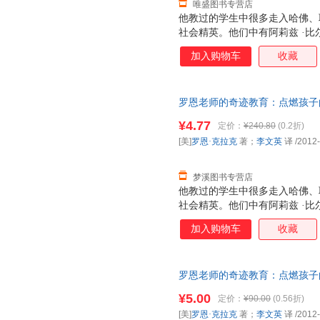
唯盛图书专营店
他教过的学生中很多走入哈佛、
社会精英。他们中有阿莉兹 ·
被埋没的国际政治人才，威利—
加入购物车
收藏
他从未想过要成为教师，却在一
个改变他人生的决定，也彻底改
课业要求和那些看似不可能完成
罗恩老师的奇迹教育：点燃孩子的
却奇迹般的催生出孩子们的无限
中信出版社978750863170
点燃孩子们学习热情，激发他们
¥4.77
定价：
¥240.80
(0.2折)
子发票！
我们呈现了美国基础教育的疲软
[美]
罗恩·克拉克
著；
李文英
译
/2012
育的家长无疑是一记警钟。他颠
命。 《罗恩老师的
梦溪图书专营店
他教过的学生中很多走入哈佛、
社会精英。他们中有阿莉兹 ·
被埋没的国际政治人才，威利—
加入购物车
收藏
他从未想过要成为教师，却在一
个改变他人生的决定，也彻底改
课业要求和那些看似不可能完成
罗恩老师的奇迹教育：点燃孩子的
却奇迹般的催生出孩子们的无限
中信出版社 正版旧书，保证质
点燃孩子们学习热情，激发他们
¥5.00
定价：
¥90.00
(0.56折)
我们呈现了美国基础教育的疲软
[美]
罗恩·克拉克
著；
李文英
译
/2012
育的家长无疑是一记警钟。他颠