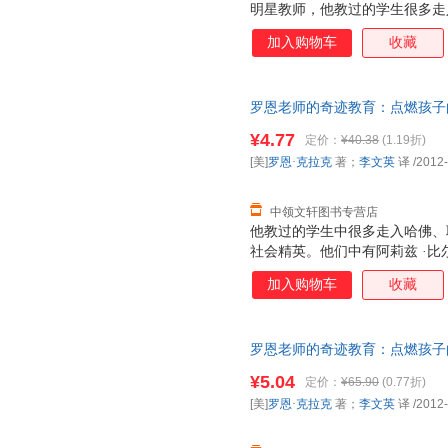
明星教师，他教过的学生很多走
校，成为社会精英。年轻时的罗
加入购物车
收藏
课经历之后走上三尺讲台，这个
的命运。 罗恩对学生近乎严苛
务，奇迹般地催生出孩子们的无
罗恩老师的奇迹教育：点燃孩子的
是点燃孩子们学习热情、激发他
9787508631707 中信出
育：点燃孩子的学习激情（纪念
¥4.77
定价：
¥40.38
(1.19折)
展示了一位美国教师对基础教育
[美]
罗恩·克拉克
著；
李文英
译
/2012
理念与方法相结合，让孩子感到
乐
中领文轩图书专营店
他教过的学生中很多走入哈佛、
社会精英。他们中有阿莉兹 ·
被埋没的国际政治人才，威利—
加入购物车
收藏
他从未想过要成为教师，却在一
个改变他人生的决定，也彻底改
课业要求和那些看似不可能完成
罗恩老师的奇迹教育：点燃孩子的
却奇迹般的催生出孩子们的无限
9787508631707 中信出
点燃孩子们学习热情，激发他们
¥5.04
定价：
¥65.90
(0.77折)
我们呈现了美国基础教育的疲软
[美]
罗恩·克拉克
著；
李文英
译
/2012
育的家长无疑是一记警钟。他颠
命。 《罗恩老师的