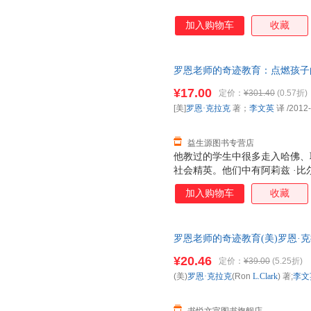
加入购物车
收藏
罗恩老师的奇迹教育：点燃孩子
优惠】 正版旧书，保证质量，
¥17.00
定价：
¥301.40
(0.57折)
[美]
罗恩·克拉克
著；
李文英
译
/2012
益生源图书专营店
他教过的学生中很多走入哈佛、
社会精英。他们中有阿莉兹 ·
被埋没的国际政治人才，威利—
加入购物车
收藏
他从未想过要成为教师，却在一
个改变他人生的决定，也彻底改
课业要求和那些看似不可能完成
罗恩老师的奇迹教育(美)罗恩·克拉克(
却奇迹般的催生出孩子们的无限
版社[正版微瑕] 正版微瑕,自有
点燃孩子们学习热情，激发他们
¥20.46
定价：
¥39.00
(5.25折)
可开发票,放心选购
我们呈现了美国基础教育的疲软
(美)
罗恩·克拉克
(Ron
L.Clark
) 著;
李文
育的家长无疑是一记警钟。他颠
命。 《罗恩老师的