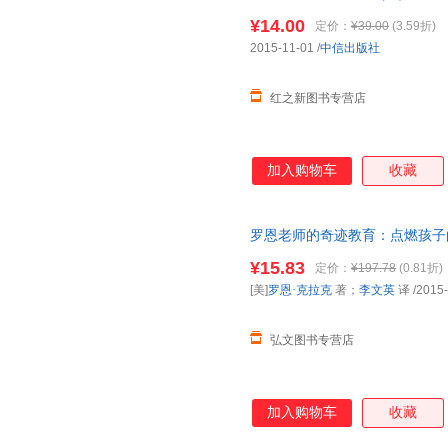
版社 【正版】
¥14.00
定价：
¥39.00
(3.59折)
2015-11-01
/
中信出版社
红之新图书专营店
加入购物车
收藏
罗恩老师的奇迹教育：点燃孩子的
中信出版社 线上线下同步销售
¥15.83
定价：
¥197.78
(0.81折)
[美]
罗恩·克拉克
著；
李文英
译
/2015
弘文图书专营店
加入购物车
收藏