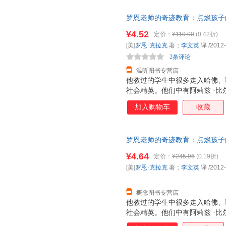
罗恩老师的奇迹教育：点燃孩子的
中信出版社 9787508631707【
¥4.52
定价：
¥110.00
(0.42折)
[美]
罗恩·克拉克
著；
李文英
译
/2012
2条评论
温昕图书专营店
他教过的学生中很多走入哈佛、
社会精英。他们中有阿莉兹 ·
被埋没的国际政治人才，威利—
加入购物车
收藏
他从未想过要成为教师，却在一
个改变他人生的决定，也彻底改
课业要求和那些看似不可能完成
罗恩老师的奇迹教育：点燃孩子的
却奇迹般的催生出孩子们的无限
9787508631707 中信出
点燃孩子们学习热情，激发他们
¥4.64
定价：
¥245.96
(0.19折)
我们呈现了美国基础教育的疲软
[美]
罗恩·克拉克
著；
李文英
译
/2012
育的家长无疑是一记警钟。他颠
命。 《罗恩老师的
概念图书专营店
他教过的学生中很多走入哈佛、
社会精英。他们中有阿莉兹 ·
被埋没的国际政治人才，威利—