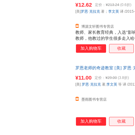
9787508654751 中信出
燃孩子的学习激情（纪念版）》
¥12.62
定价：
¥213.24
(0.6折)
一位美国教师对基础教育的改良
[美]
罗恩·克拉克
著；
李文英
译
/2015
方法相结合，让孩子感到学习并
博源文轩图书专营店
教师、家长教育经典，入选“影响
教师，他教过的学生很多走入哈
成为社会精英。年轻时的罗恩从
加入购物车
收藏
历之后走上三尺讲台，这个改变
运。 罗恩对学生近乎严苛的课
迹般地催生出孩子们的无限可能
罗恩老师的奇迹教室 [美] 罗恩·
孩子们学习热情、激发他们求知
全国三仓发货，物流便捷，下单
燃孩子的学习激情（纪念版）》
¥11.00
定价：
¥29.00
(3.8折)
一位美国教师对基础教育的改良
[美]
罗恩·克拉克
著,
李文英
等 译
/201
方法相结合，让孩子感到学习并
墨雨图书专营店
加入购物车
收藏