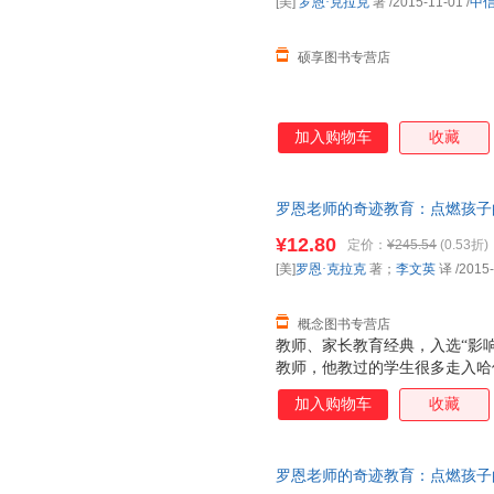
[美]
罗恩·克拉克
著
/2015-11-01
/
中
硕享图书专营店
加入购物车
收藏
罗恩老师的奇迹教育：点燃孩子的
9787508654751 中信出
¥12.80
定价：
¥245.54
(0.53折)
[美]
罗恩·克拉克
著；
李文英
译
/2015
概念图书专营店
教师、家长教育经典，入选“影响
教师，他教过的学生很多走入哈
成为社会精英。年轻时的罗恩从
加入购物车
收藏
历之后走上三尺讲台，这个改变
运。 罗恩对学生近乎严苛的课
迹般地催生出孩子们的无限可能
罗恩老师的奇迹教育：点燃孩子的
孩子们学习热情、激发他们求知