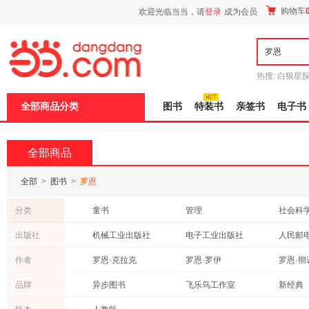
新
购物车
欢迎光临当当，请
登录
成为会员
窗
口
打
开
无
障
热搜:
白狼星
碍
师3
重建秦
说
全部商品分类
图书
特装书
亲签书
电子书
明
页
面,
按
全部商品
Ctrl
加
波
全部
>
图书
>
罗恩
浪
键
分类
童书
管理
社会科
打
开
成功/励志
中小学用书
医学
出版社
机械工业出版社
电子工业出版社
人民邮
导
经济
科普读物
教材
盲
湖南文艺出版社
中国少年儿童出版社
作者
罗恩·克拉克
罗恩·罗伊
罗恩·彻
模
自然科学
青春文学
传记
式
上海人民美术出版社
中国科学技术出版社
人民文
博恩·崔西
约瑟夫·格雷尼
科里·帕
品牌
异步图书
飞乐鸟工作室
新经典
心理学
建筑
历史
中信出版社
华夏出版社
北京大
罗恩·阿什肯纳斯
艾尔·史威茨勒
戴维
海豚传媒
阳光博客
时代华
政治/军事
保健/养生
动漫/幽