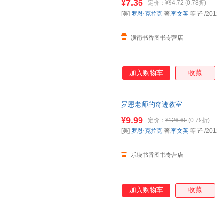
¥7.36
定价：
¥94.72
(0.78折)
[美]
罗恩·克拉克
著,
李文英
等 译
/201
潢南书香图书专营店
加入购物车
收藏
罗恩老师的奇迹教室
¥9.99
定价：
¥126.60
(0.79折)
[美]
罗恩·克拉克
著,
李文英
等 译
/201
乐读书香图书专营店
加入购物车
收藏