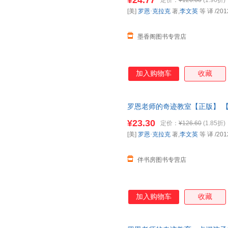
¥24.77
定价：
¥126.60
(1.96折)
[美]
罗恩·克拉克
著,
李文英
等 译
/201
墨香阁图书专营店
加入购物车
收藏
罗恩老师的奇迹教室【正版】 
¥23.30
定价：
¥126.60
(1.85折)
[美]
罗恩·克拉克
著,
李文英
等 译
/201
伴书房图书专营店
加入购物车
收藏