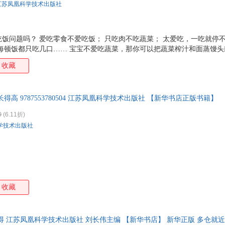
江苏凤凰科学技术出版社
饭问题吗？ 爱吃零食不爱吃饭； 只吃肉不吃蔬菜； 太爱吃，一吃就停
，每顿饭都只吃几口…… 宝宝不爱吃蔬菜，那你可以把蔬菜榨汁和面蒸馒
蓉；不爱吃肉，将肉搅碎炒饭……全书近200 道食谱，为妈妈们解决宝宝
收藏
，所以会让宝宝不加节制能吃多少就吃多少。儿童营养师刘长伟在这儿提
该节制了! 宝宝厌食是养育的头等大事，一定要重视宝宝是否缺锌？哪些
 儿童营养师将平时临床中遇到的常见问题进行归纳整理，全面地帮妈妈们
得高 9787553780504 江苏凤凰科学技术出版社 【新华书店正版书籍】
0
(6.11折)
学技术出版社
收藏
得 江苏凤凰科学技术出版社 刘长伟主编 【新华书店】 新华正版 多仓就近