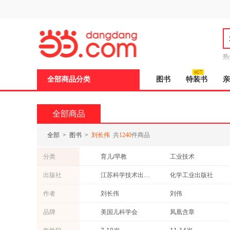
新
窗
口
打
开
无
障
热
碍
说
全部商品分类
图书
特装书
亲
明
页
面,
按
全部商品
Ctrl
加
波
全部
>
图书
>
刘长伟
共
1240
件商品
浪
键
分类
育儿/早教
工业技术
打
开
保健/养生
孕产/胎教
出版社
江苏科学技术出版社
化学工业出版社
导
中小学用书
小说
盲
江西美术出版社
中国水利水电出版社
作者
刘长伟
刘伟
模
法律
政治/军事
式
电子工业出版社
人民出版社
郑继明
刘勇
品牌
美国儿科学会
凤凰含章
时尚/美妆
古籍
西南交通大学出版社
中国财富出版社
李刚
于君泽