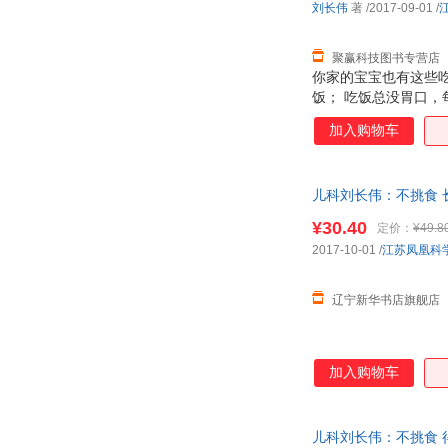
刘长伟
著
/2017-09-01
/
聚赢科技图书专营店
你家的宝宝也有这些吃
饭； 吃饭总没胃口
果，不妨试试做成水果
加入购物车
觉得宝宝能吃是好事
超重或肥胖的话，就
师给你补锌好方法！
儿科刘长伟：不挑食 长
暴食的问题。
¥30.40
定价：
¥49.8
2017-10-01
/
江苏凤凰科
辽宁新华书店旗舰店
加入购物车
儿科刘长伟：不挑食 