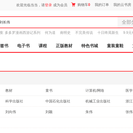
购物车
0
我的订单
我的云书房
欢迎光临当当，请
登录
成为会员
全部
全部分
搜:
多多罗漫画西游记系列
何为道
南明史
不完美传说
十日终焉新生
9.9
尾品汇
图书
签书
电子书
课程
正版教材
特色书城
童装童鞋
电子书
音像
影视
时尚美
母婴用
玩具
教材
童书
计算机/网络
医学
孕婴服
管理
自然科学
农业/林业
艺术
科学出版社
中国石化出版社
机械工业出版社
浙江
童装童
文学
考试
体育/运动
外语
世界图书出版公司
清华大学出版社
冶金工业出版社
家居日
刘向伟
刘颖
朱伟
张伟
历史
建筑
哲学/宗教
亲子
家具装
经济管理出版社
上海交通大学出版社
人民卫生出版社
刘建伟
刘世锦
林毅夫
汉竹
烹饪/美食
心理学
科普读物
服装
文化
石油工业出版社
中国医药科技出版社
航空工业出版社
杨丹
刘阳
刘岩
李杰
鞋