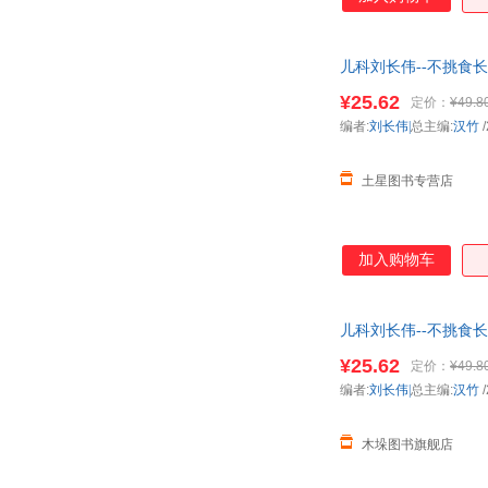
儿科刘长伟--不挑食
¥25.62
定价：
¥49.8
编者:
刘长伟|
总主编:
汉竹
/
土星图书专营店
加入购物车
儿科刘长伟--不挑食
¥25.62
定价：
¥49.8
编者:
刘长伟|
总主编:
汉竹
/
木垛图书旗舰店