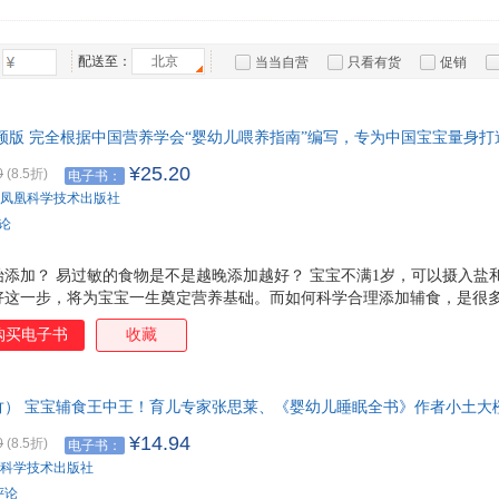
齐鲁书社
花城出版社
重庆大学出版社
刘俊
郭长青
方骥
杨艳
箱包皮
中国电力出版社
中国人民大学出版社
北京交通大学出版社
王磊
刘杰
刘健
手表饰
李丹
配送至：
北京
当当自营
只看有货
促销
运动户
特卖
预售
入驻商家
汽车用
食品
频版 完全根据中国营养学会“婴幼儿喂养指南”编写，专为中国宝宝量身
手机通
宝宝脾胃好病不找，营养餐制作视频扫码即看。
¥25.20
0
(8.5折)
电子书：
数码影
凤凰科学技术出版社
电脑办
评论
大家电
家用电
添加？ 易过敏的食物是不是越晚添加越好？ 宝宝不满1岁，可以摄入盐
好这一步，将为宝宝一生奠定营养基础。而如何科学合理添加辅食，是很多
无误，本书作者刘长伟根据中国营养学会《中国居民膳食指南（2022）》 
购买电子书
收藏
食添加建议，将辅食添加的 雷区 一一排除，用专业知识为家长加持喂养
足宝宝挑剔的味蕾，本书编辑历经一年时间，联系50位自媒体博主，精选2
这些博主将常见食材通过巧妙烹饪变成色香味俱全的辅食，营养丰富，口
竹） 宝宝辅食王中王！育儿专家张思莱、《婴幼儿睡眠全书》作者小土大
食书，也是宝宝的点餐单，本书编辑历时半年，精心组
从6个月到3岁，宝宝辅食每周添加计划专家指导，215道宝宝营养餐轻松
¥14.94
0
(8.5折)
电子书：
科学技术出版社
评论