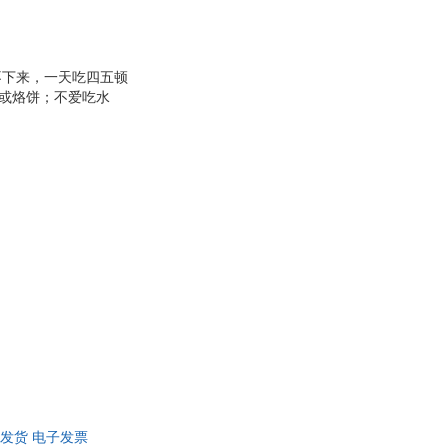
不下来，一天吃四五顿
头或烙饼；不爱吃水
偏食的问题。 父母会
醒父母，如果宝宝出现
食物富含锌？儿童营养
解决宝宝偏食、挑食、
发货 电子发票