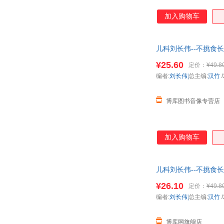
加入购物车
儿科刘长伟--不挑食
¥25.60
定价：
¥49.8
编者:
刘长伟|
总主编:
汉竹
/
博库图书音像专营店
加入购物车
儿科刘长伟--不挑食
¥26.10
定价：
¥49.8
编者:
刘长伟|
总主编:
汉竹
/
博库网旗舰店