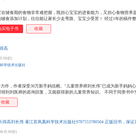
宝在辅食期的食物非常难把握，既担心宝宝的进食能力，又担心食物营养
辅食添加计划，往往能让家长少走弯路、宝宝少受苦！ 经过1年的稿件整
食每周吃什么》终于面世了！图书设计师将每周辅食安排与背景颜色相结
购买电子书
收藏
握辅食添加技巧。 书中涉及到很多儿科学与营养学交叉的问题，其中的每
实资料来源，将稿子中的 雷区 一一排除。在刘医师看来， 宝宝成长的
他乐意做的，就是用自己的专业知识为每位父母加持智慧、为宝宝成长保驾
长得高
0.56折)
科学技术出版社
一力作，作者深受30万新手妈信赖。“儿童营养师刘长伟”已成为新手妈妈心
时得到刘医师的咨询回复，又能获得新的儿童营养知识。 不同于同类书中
例的分析，细致入微、深入浅出地将养育的要点娓娓道来，并给出各种实
收藏
题。 包含前沿的养育知识。孩子不爱吃饭，原因不仅在于做什么饭、吃什
吃饭的同时，要给宝宝足够的爱。
得高刘长伟 著江苏凤凰科学技术出版社9787553780504 正版旧书，
20
(0.49折)