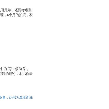
是否足够，还要考虑宝
理，6个月的拍摄，家
合，就算是爷爷奶奶、
一个结论，作者刘长伟
每一步，都来自爸妈恰
护航。
中的“育儿求助号”。
空洞的理论，本书作者
用的方法来解决孩子偏
么饭，还在于亲子之间
保证质量，此书为单本而非