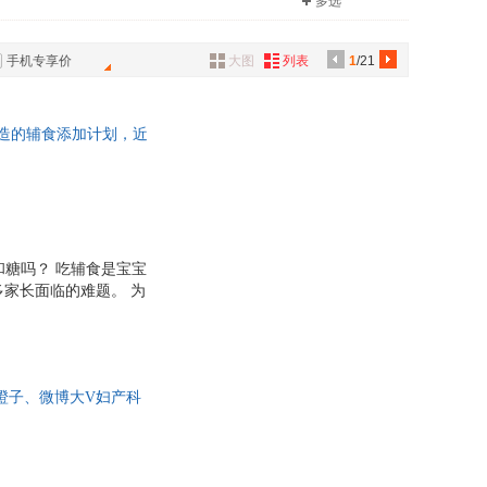
多选
外语教学与研究出版社
中国农业出版社
刘志伟
具
北京理工大学出版社
西安电子科技大学出版社
品
阳
慧慧
手机专享价
大图
列表
1
/21
外
品
打造的辅食添加计划，近
讯
音
公
器
和糖吗？ 吃辅食是宝宝
家长面临的难题。 为
7～24月龄婴幼儿喂
智慧，为宝宝健康成长
32道广受宝妈好评的
感细腻，适合各月龄宝
橙子、微博大V妇产科
做。