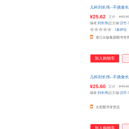
儿科刘长伟--不挑食
¥25.62
定价：
¥49.8
编者:
刘长伟|
总主编:
汉竹
/
1条评论
浙江出版集团图书专
加入购物车
儿科刘长伟--不挑食
¥25.60
定价：
¥49.8
编者:
刘长伟|
总主编:
汉竹
/
火把图书专营店
加入购物车