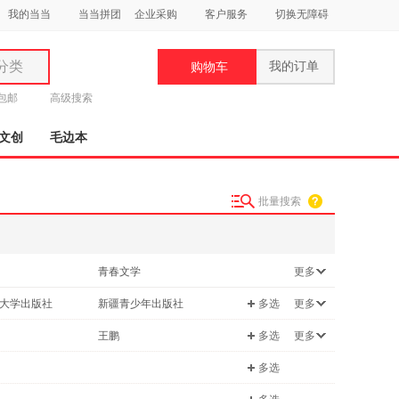
我的当当
当当拼团
企业采购
客户服务
切换无障碍
分类
我的订单
购物车
类
元包邮
高级搜索
文创
毛边本
批量搜索
妆
品
青春文学
更多
饰
社会科学
大学出版社
新疆青少年出版社
多选
更多
鞋
经济
用
中国建筑工业出版社
哈尔滨工业大学出版社
王鹏
多选
更多
/家教
传记
饰
中国农业科学技术出版社
北京科学技术出版社
刘军
多选
中国海洋大学出版社
中国地质大学出版社
顾威