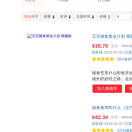
年龄段
7-10岁
11-14岁
北京体育大学出版社
人民文学出版社
刘静
付娇
北京少年儿童出版社
教育科学出版社
高伟
杨波
综合排序
销量
好评
出版时间
价格
-
黑龙江科学技术出版社
长春出版社
宝宝辅食黄金计划 视
300道辅食，照着吃
¥35.70
定价：
¥42.0
刘长伟
/2024-07-01
/
江苏
5953条
辅食究竟什么时候开始
成长的必经之路，走
保证辅食添加建议正确
加入购物车
养指南 ，严格编写辅
护航。 为保证辅食满
辅食及其制作视频。
辅食每周吃什么（汉
宝。不仅仅是一本辅
医生王玉玲联合推荐！
¥42.30
定价：
¥49.8
刘长伟
/2018-01-01
/
江苏
63334条