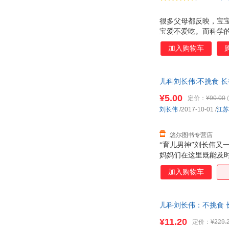
很多父母都反映，宝
宝爱不爱吃。而科学的
长们期待已久的《辅
加入购物车
外公外婆也能轻松掌
都会反复查找出处、核
到好处的呵护 ，而
儿科刘长伟:不挑食 
¥5.00
定价：
¥90.00
(
刘长伟
/2017-10-01
/
江苏
悠尔图书专营店
“育儿男神”刘长伟又
妈妈们在这里既能及
结合对一个个真实案
加入购物车
食、挑食、暴食的问
的沟通和吃饭氛围。
儿科刘长伟：不挑食 长
一套，电子发票！
¥11.20
定价：
¥229.