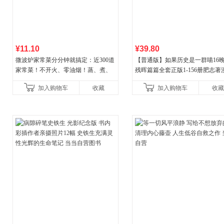
¥11.10
¥39.80
微波炉家常菜分分钟就搞定：近300道
【普通版】如果历史是一群喵16
家常菜！不开火、零油烟！蒸、煮、
残晖篇篇全套正版1-156册肥志著
炒、烤、焗……全彩印刷+步骤图解，
8周年纪念版套装3册小学生课外
加入购物车
收藏
加入购物车
收藏
让美味跃然眼前、操
儿童西游喵知识