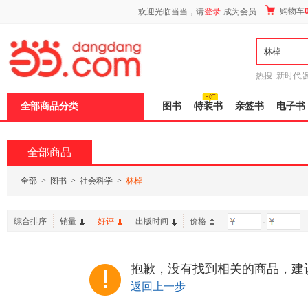
新
购物车
欢迎光临当当，请
登录
成为会员
窗
口
打
开
无
障
热搜:
新时代
碍
有兽焉全集
说
全部商品分类
图书
特装书
亲签书
电子书
明
页
面,
按
全部商品
Ctrl
加
波
全部
>
图书
>
社会科学
>
林棹
浪
键
打
综合排序
销量
好评
出版时间
价格
-
开
导
盲
模
抱歉，没有找到相关的商品，建
式
返回上一步