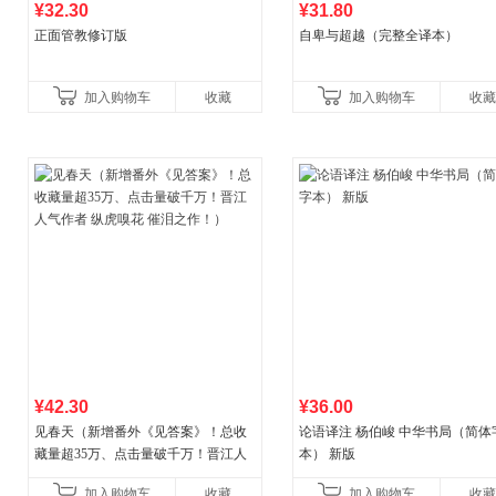
¥32.30
¥31.80
正面管教修订版
自卑与超越（完整全译本）
加入购物车
收藏
加入购物车
收藏
¥42.30
¥36.00
见春天（新增番外《见答案》！总收
论语译注 杨伯峻 中华书局（简体
藏量超35万、点击量破千万！晋江人
本） 新版
气作者 纵虎嗅花 催泪之作！）
加入购物车
收藏
加入购物车
收藏