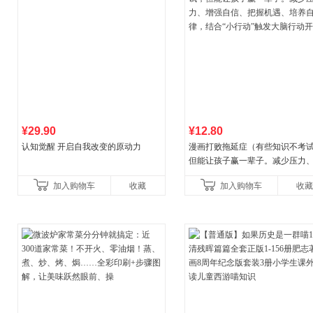
¥29.90
¥12.80
认知觉醒 开启自我改变的原动力
漫画打败拖延症（有些知识不考
但能让孩子赢一辈子。减少压力
强自信、把握机遇、培养自律，
加入购物车
收藏
加入购物车
收藏
合“小行动”触发大脑行动开