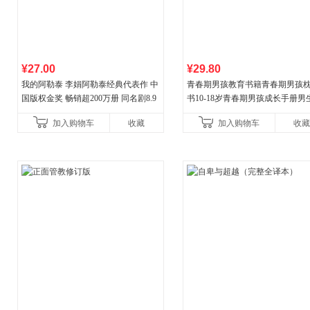
¥27.00
¥29.80
我的阿勒泰 李娟阿勒泰经典代表作 中
青春期男孩教育书籍青春期男孩
国版权金奖 畅销超200万册 同名剧8.9
书10-18岁青春期男孩成长手册男
分爆款 北疆大地的旷野之梦 当当自营
逆期非暴力家庭教育父母心理学
加入购物车
收藏
加入购物车
收藏
育书