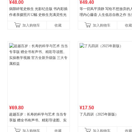
¥48.00
¥49.40
病隙碎笔史铁生 光影纪念版 书内彩插
等一切风平浪静 写给不想放弃的人
作者亲摄照片12幅 史铁生充满灵性光
理内心藤壶 人生低谷自救之作 当
辉的生命笔记 当当自营图书
营
加入购物车
收藏
加入购物车
收藏
¥69.80
¥17.50
超越百岁：长寿的科学与艺术 当当专
了凡四训（2025年新版）
享版 赠全书有声书、精彩导读图、实
操教学视频 官方全新升级版 三大专属
加入购物车
收藏
加入购物车
收藏