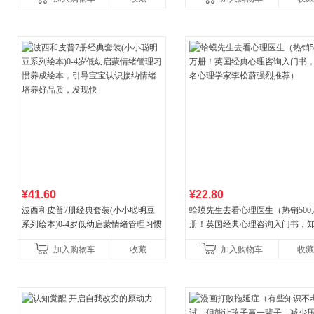
¥41.60
¥22.80
波西和皮普7册经典套装(小小聪明豆
蛤蟆先生去看心理医生（热销500
系列绘本)0-4岁低幼启蒙情绪管理习惯
册！英国经典心理咨询入门书，
养成绘本，引导宝宝认识接纳情绪培
心理学家李松蔚强烈推荐）
加入购物车
收藏
加入购物车
收藏
养好品质，发现快