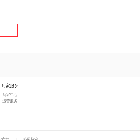
具
品
外
品
讯
音
公
器
商家服务
商家中心
运营服务
识产权
|
热词搜索