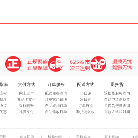
箱包皮
手表饰
运动户
汽车用
食品
手机通
数码影
电脑办
大家电
家用电
指南
支付方式
订单服务
配送方式
退换货
流程
网上支付
配送服务查询
当日递
退换货服务查询
制度
礼品卡支付
订单状态说明
次日达
自助申请退换货
协议
银行转账
自助取消订单
订单自提
退换货进度查询
优惠
礼券支付
自助修改订单
验货与签收
退款方式和时间
联盟
|
当当招商
|
机构销售
|
手机当当
|
官方Blog
|
知