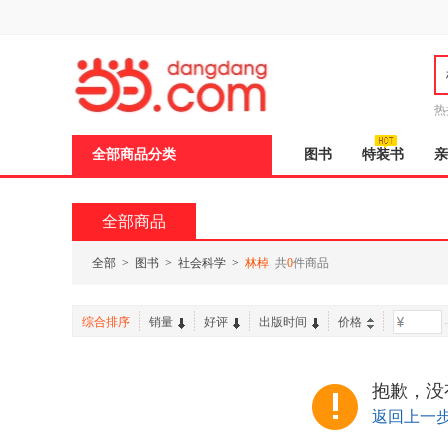
新
窗
口
打
开
无
障
热
碍
说
全部商品分类
图书
特装书
亲
明
页
面,
按
全部商品
Ctrl
加
波
全部
>
图书
>
社会科学
>
林棹
共
0
件商品
浪
键
打
综合排序
销量
好评
出版时间
价格
-
开
导
盲
模
抱歉，没
式
返回上一