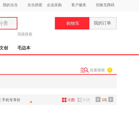
我的当当
当当拼团
企业采购
客户服务
切换无障碍
分类
我的订单
购物车
类
高级搜索
文创
毛边本
批量搜索
妆
品
饰
手机专享价
大图
列表
1
/1
鞋
用
饰