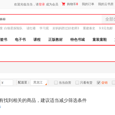
购物车
0
我的订单
我的云书房
欢迎光临当当，请
登录
成为会员
全部
全部分
搜:
白狼星探险队
读红楼
学习观
好妈妈胜过好老师3
重建秦史
9.9元包邮
尾品汇
图书
签书
电子书
课程
正版教材
特色书城
童装童鞋
电子书
音像
影视
时尚美
母婴用
玩具
配送至：
黑龙江
孕婴服
当当自营
只看有货
促销
童装童
特卖
预售
入驻商家
家居日
有找到相关的商品，建议适当减少筛选条件
家具装
步
服装
鞋