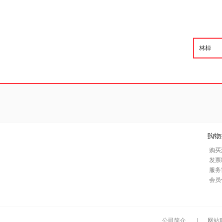
购物
购买
发票
服务
会员
公司简介
|
网站