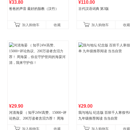
¥33.80
¥110.00
爸爸的声音 最好的胎教（汉竹）
古代汉语词典 第3版
加入购物车
收藏
加入购物车
收藏
¥29.90
¥29.00
河清海晏 （ 知乎24W高赞、15000+评
我与地坛 纪念版 百班千人寒假书
论热议、200万读者含泪力荐！ 周海
九年级推荐阅读 当当自营
晏，你去守护世间的海晏河清，我来
加入购物车
收藏
加入购物车
收藏