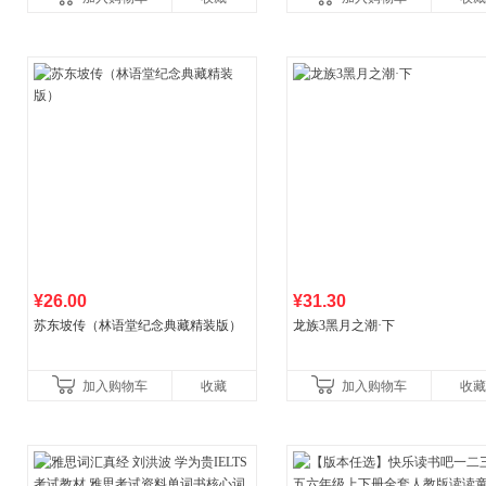
书！）读客经管文库
¥26.00
¥31.30
苏东坡传（林语堂纪念典藏精装版）
龙族3黑月之潮·下
加入购物车
收藏
加入购物车
收藏