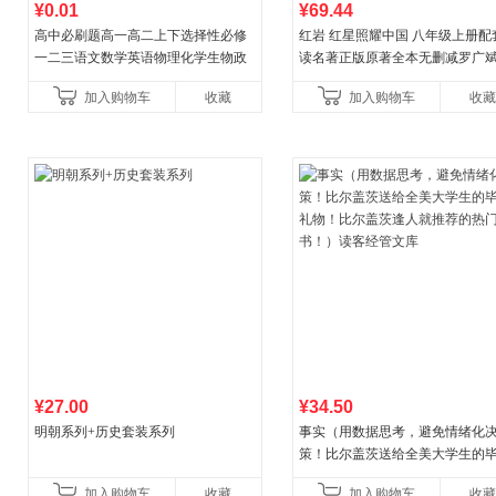
¥0.01
¥69.44
高中必刷题高一高二上下选择性必修
红岩 红星照耀中国 八年级上册配
一二三语文数学英语物理化学生物政
读名著正版原著全本无删减罗广
治历史地理人教版同步练习册狂k重点
益言著套装共2册 红色经典阅读书
加入购物车
收藏
加入购物车
收藏
教辅资料
初中生课外书中国青
¥27.00
¥34.50
明朝系列+历史套装系列
事实（用数据思考，避免情绪化
策！比尔盖茨送给全美大学生的
礼物！比尔盖茨逢人就推荐的热
加入购物车
收藏
加入购物车
收藏