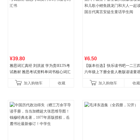
¥39.80
¥6.50
雅思词汇真经 刘洪波 学为贵IELTS考
【版本任选】快乐读书吧一二三
试教材 雅思考试资料单词书核心词汇
六年级上下册全套人教版读读童
书
儿歌小鲤鱼跳龙门和大人一起读
加入购物车
收藏
加入购物车
收藏
古代寓言安徒生童话学生阅