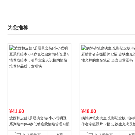
为您推荐
¥41.60
¥48.00
波西和皮普7册经典套装(小小聪明豆
病隙碎笔史铁生 光影纪念版 书内
系列绘本)0-4岁低幼启蒙情绪管理习惯
作者亲摄照片12幅 史铁生充满灵
养成绘本，引导宝宝认识接纳情绪培
辉的生命笔记 当当自营图书