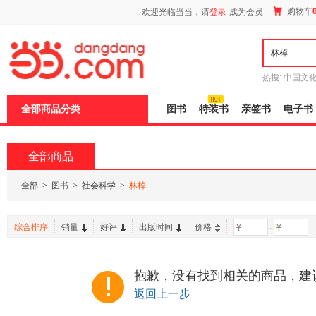
新
购物车
欢迎光临当当，请
登录
成为会员
窗
口
打
开
无
障
热搜:
中国文
碍
者从不说谎
说
全部商品分类
图书
特装书
亲签书
电子书
明
页
面,
按
全部商品
Ctrl
加
波
全部
>
图书
>
社会科学
>
林棹
浪
键
打
综合排序
销量
好评
出版时间
价格
-
开
导
盲
模
抱歉，没有找到相关的商品，建
式
返回上一步