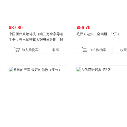
¥37.80
¥56.70
中国历代政治得失（赠三万余字导读
毛泽东选集（全四册，32开）
手册，当当加赠超大张思维导图！钱
穆经典名著，1977年原版授权，岳麓
加入购物车
收藏
加入购物车
收藏
书社最新修订！中学生