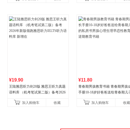
守护你！
¥19.90
¥11.80
王陆雅思听力剑20版 雅思王听力真题
青春期男孩教育书籍 青春期男孩
语料库 （机考笔试第二版）备考2026
手册10-18岁好爸爸送给青春期儿
年新版领跑雅思听力IELTS听力语料库
私房书男孩心理生理早恋性教育
加入购物车
收藏
加入购物车
收藏
新增在
期教育书籍