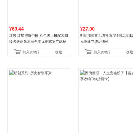
¥69.44
¥27.00
红岩 红星照耀中国 八年级上册配套阅
明朝那些事儿增补版.第1部.2021版
读名著正版原著全本无删减罗广斌杨
元璋建立统治明朝
益言著套装共2册 红色经典阅读书籍
加入购物车
收藏
加入购物车
收藏
初中生课外书中国青