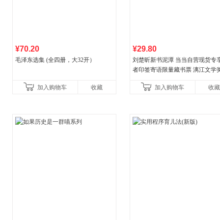
¥70.20
¥29.80
毛泽东选集 (全四册，大32开）
刘楚昕新书泥潭 当当自营现货专
者印签寄语限量藏书票 漓江文学
奖作品 现货充足下单优先发货 当
加入购物车
收藏
加入购物车
收藏
营