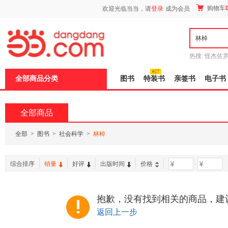
新
购物车
欢迎光临当当，请
登录
成为会员
窗
口
打
开
无
障
热搜:
怪杰佐
碍
谎
吾辈如神
说
全部商品分类
图书
特装书
亲签书
电子书
明
页
面,
按
全部商品
Ctrl
加
波
全部
>
图书
>
社会科学
>
林棹
浪
键
打
综合排序
销量
好评
出版时间
价格
-
开
导
盲
模
抱歉，没有找到相关的商品，建
式
返回上一步