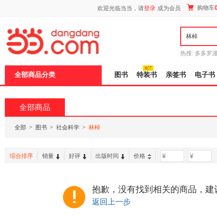
新
购物车
欢迎光临当当，请
登录
成为会员
窗
口
打
开
无
障
热搜:
多多罗
碍
传说
十日终
说
全部商品分类
图书
特装书
亲签书
电子书
明
页
面,
按
全部商品
Ctrl
加
波
全部
>
图书
>
社会科学
>
林棹
浪
键
打
综合排序
销量
好评
出版时间
价格
-
开
导
盲
模
抱歉，没有找到相关的商品，建
式
返回上一步