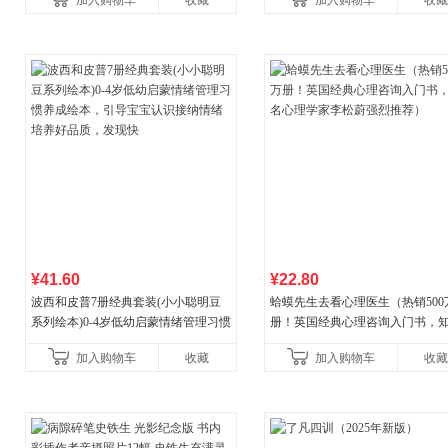
加入购物车
收藏
加入购物车
收藏
¥41.60
¥22.80
波西和皮普7册经典套装(小小聪明豆
蛤蟆先生去看心理医生（热销500
系列绘本)0-4岁低幼启蒙情绪管理习惯
册！英国经典心理咨询入门书，
养成绘本，引导宝宝认识接纳情绪培
心理学家李松蔚强烈推荐）
加入购物车
收藏
加入购物车
收藏
养好品质，发现快