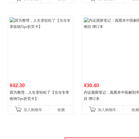
书！）读客经管文库
¥42.30
¥30.40
因为整理，人生变轻松了【当当专享
内证观察笔记：真图本中医解剖
收纳Tips折页卡】
目 增订本
加入购物车
收藏
加入购物车
收藏