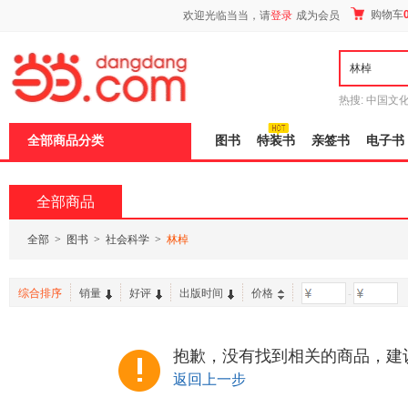
新
购物车
欢迎光临当当，请
登录
成为会员
窗
口
打
开
无
障
热搜:
中国文
碍
者从不说谎
说
全部商品分类
图书
特装书
亲签书
电子书
明
页
面,
按
全部商品
Ctrl
加
波
全部
>
图书
>
社会科学
>
林棹
浪
键
打
综合排序
销量
好评
出版时间
价格
-
开
导
盲
模
抱歉，没有找到相关的商品，建
式
返回上一步