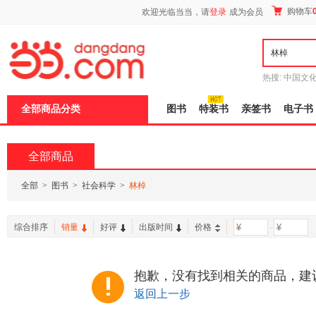
新
购物车
欢迎光临当当，请
登录
成为会员
窗
口
打
开
无
障
热搜:
中国文
碍
者从不说谎
说
全部商品分类
图书
特装书
亲签书
电子书
明
页
面,
按
全部商品
Ctrl
加
波
全部
>
图书
>
社会科学
>
林棹
浪
键
打
综合排序
销量
好评
出版时间
价格
-
开
导
盲
模
抱歉，没有找到相关的商品，建
式
返回上一步