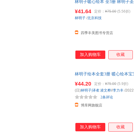
林明子暖心绘本 全3册 林明子
诞节的美好期待圣诞节就要跟家
¥41.64
定价：
¥75.00
(5.56折)
林明子
/
北京科技
四季丰美图书专营店
加入购物车
收藏
林明子绘本全套3册 暖心绘本
亲子读书 3-4-5-7岁 我去找草
¥44.20
定价：
¥75.00
(5.9折)
(日)
林明子|译者
:
凌文桦
//
李力丰
/2022
2条评论
博库网旗舰店
加入购物车
收藏