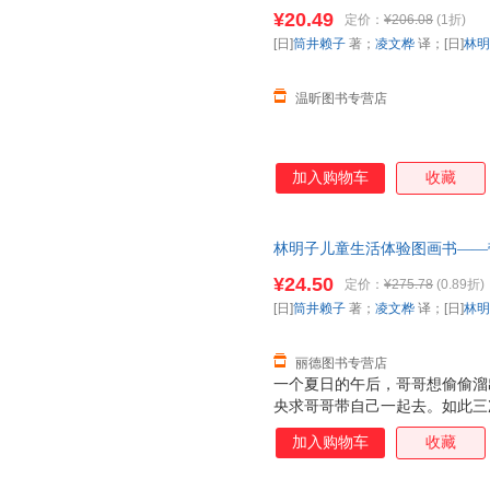
[日]林明子 绘 北京科学技术
¥20.49
定价：
¥206.08
(1折)
服，欢迎选购！
[日]
筒井赖子
著；
凌文桦
译；[日]
林明
温昕图书专营店
加入购物车
收藏
林明子儿童生活体验图画书——带
[日]林明子 绘北京科学技术出
¥24.50
定价：
¥275.78
(0.89折)
套，电子发票！
[日]
筒井赖子
著；
凌文桦
译；[日]
林明
丽德图书专营店
一个夏日的午后，哥哥想偷偷溜
央求哥哥带自己一起去。如此三
去。那一刻，妹妹欢呼雀跃着，
加入购物车
收藏
来不及穿鞋子，拖拉着鞋就跟着
神也从*初满是“嫌弃”变得柔