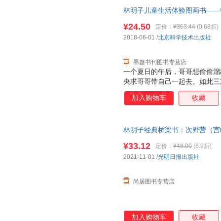
的淋漓尽致。
林明子儿童生活体验图画书——带
[日]林明子 绘北京科学技术出
¥24.50
定价：
¥363.44
(0.68折)
套，电子发票！
2018-06-01
/
北京科学技术出版社
墨趣书刊图书专营店
一个夏日的午后，哥哥想偷偷溜
央求哥哥带自己一起去。如此三
去。那一刻，妹妹欢呼雀跃着，
加入购物车
收藏
来不及穿鞋子，拖拉着鞋就跟着
神也从*初满是“嫌弃”变得柔
的淋漓尽致。
林明子经典桥梁书：次野营（宫
书＞ 正版图书 可开发票
¥33.12
定价：
¥48.00
(6.9折)
2021-11-01
/
光明日报出版社
尚居图书专营店
加入购物车
收藏