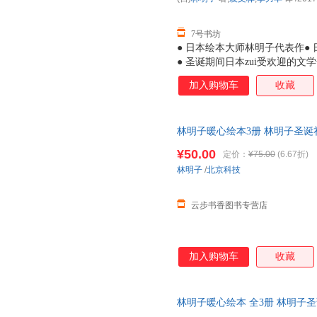
7号书坊
● 日本绘本大师林明子代表作● 
● 圣诞期间日本zui受欢迎的
子暖暖的画风吸引到，读罢故事
加入购物车
收藏
孩虽看上去有些胆小，但她们是
莓》中的小纯，会为了让爸爸妈
期待和好奇，敢于探索未知，例
林明子暖心绘本3册 林明子圣诞
诞老人，小黎便勇敢地出门去寻
的美好期待圣诞节就要跟人朋友
一如《我的裤子飞走了》中的小
¥50.00
定价：
¥75.00
(6.67折)
是那么亲切，读林明子就仿佛重
林明子
/
北京科技
在书店遇见林明子，一定要把它
子的孩子都能感受到世
云步书香图书专营店
加入购物车
收藏
林明子暖心绘本 全3册 林明子
诞节的美好期待圣诞节就要跟家