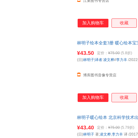
江莱图书专营店
加入购物车
收藏
林明子绘本全套3册 暖心绘本
亲子读书 3-4-5-7岁 我去找草
¥43.50
定价：
¥75.00
(5.8折)
(日)
林明子|译者
:
凌文桦
//
李力丰
/2022
博库图书音像专营店
加入购物车
收藏
林明子暖心绘本 北京科学技术出
市次日达，团购优惠咨询在线客
¥43.40
定价：
¥75.00
(5.79折)
(日)
林明子
著;
凌文桦
,
李力丰
译
/2017