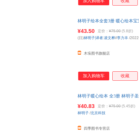
加入购物车
收藏
林明子绘本全套3册 暖心绘本
亲子读书 3-4-5-7岁 我去
¥43.50
定价：
¥75.00
(5.8折)
(日)
林明子|译者
:
凌文桦
//
李力丰
/2022
木垛图书旗舰店
加入购物车
收藏
林明子暖心绘本 全3册 林明子
诞节的美好期待圣诞节就要跟家人
¥40.83
定价：
¥75.00
(5.45折)
开发票
林明子
/
北京科技
四季图书专营店