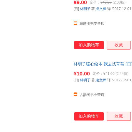
¥9.00
定价：
¥43.37
(2.08折)
[日]
林明子
著,
凌文桦
译
/2017-12-01
聪腾图书专营店
加入购物车
收藏
林明子暖心绘本 我去找草莓 [日
【正版】 全国三仓发货，物流
¥10.00
定价：
¥41.00
(2.44折)
[日]
林明子
著,
凌文桦
译
/2017-12-01
古韵图书专营店
加入购物车
收藏