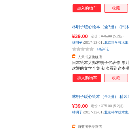
加入购物车
收藏
林明子暖心绘本（全3册） (日)
·七天无理由退换·企业采购/团
¥39.00
定价：
¥75.00
(5.2折)
林明子
/2017-12-01
/
北京科学技术出
1条评论
人天书店旗舰店
日本绘本大师林明子代表作 累计加
欢迎的文学全集 初次看到这本
读罢故事更是收获满满的感动。
加入购物车
收藏
但她们是善良、坚强、勇于探索
也有莓吃而独自上路。她们对世
《我的礼物在哪里》中的小黎，
林明子暖心绘本（全3册） 精装
圣诞老人。他们天真烂漫，富有
团购优惠 正规发票
沐，竟然跟裤子赛跑。林明子刻
¥39.00
定价：
¥75.00
(5.2折)
故事一般。 有位妈妈说过，如
林明子
/2017-12-01
/
北京科学技术出
读林明子吧。愿所有读过林明子
和美好。 ;
蔚蓝图书专营店