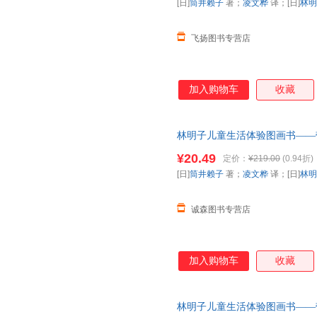
[日]
筒井赖子
著；
凌文桦
译；[日]
林明
飞扬图书专营店
加入购物车
收藏
林明子儿童生活体验图画书——带
[日]林明子 绘 北京科学技术
¥20.49
定价：
¥219.00
(0.94折)
套，电子发票。
[日]
筒井赖子
著；
凌文桦
译；[日]
林明
诚森图书专营店
加入购物车
收藏
林明子儿童生活体验图画书——带