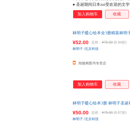
● 圣诞期间日本zui受欢迎的
子暖暖的画风吸引到，读罢故事
加入购物车
收藏
孩虽看上去有些胆小，但她们是
莓》中的小纯，会为了让爸爸妈
期待和好奇，敢于探索未知，例
林明子暖心绘本全3册精装林明
诞老人，小黎便勇敢地出门去寻
我的裤子飞走了让孩子出门不拖拉
一如《我的裤子飞走了》中的小
¥52.00
定价：
¥75.00
(6.94折)
是那么亲切，读林明子就仿佛重
林明子
/
北京科技
在书店遇见林明子，一定要把它
子的孩子都能感受到世
阅微阁图书专营店
加入购物车
收藏
林明子暖心绘本3册 林明子圣诞
的美好期待圣诞节就要跟人朋友
¥50.00
定价：
¥75.00
(6.67折)
林明子
/
北京科技