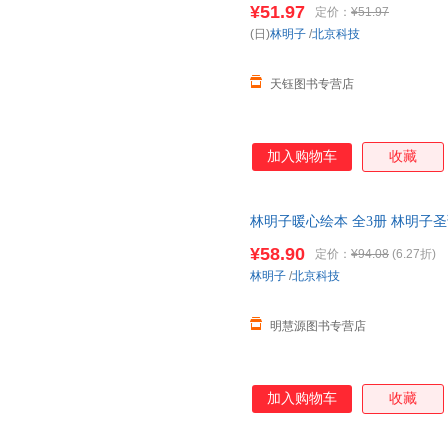
¥51.97
定价：
¥51.97
(日)
林明子
/
北京科技
天钰图书专营店
加入购物车
收藏
林明子暖心绘本 全3册 林明子
诞节的美好期待圣诞节就要跟家
¥58.90
定价：
¥94.08
(6.27折)
林明子
/
北京科技
明慧源图书专营店
加入购物车
收藏