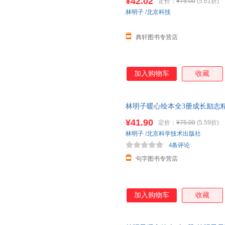
¥42.02
定价：
¥75.00
(5.61折)
林明子
/
北京科技
典轩图书专营店
加入购物车
收藏
林明子暖心绘本全3册成长励志
我的礼物在哪里圣诞礼物2-3-4-
¥41.90
定价：
¥75.00
(5.59折)
林明子
/
北京科学技术出版社
4条评论
句字图书专营店
加入购物车
收藏