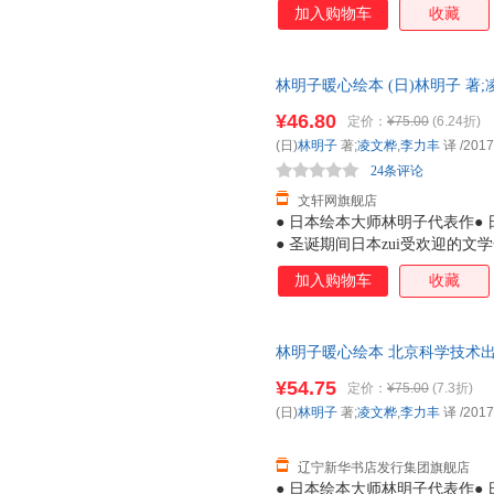
加入购物车
收藏
林明子暖心绘本 (日)林明子 著
货，85%城市次日达，团购优
¥46.80
定价：
¥75.00
(6.24折)
(日)
林明子
著;
凌文桦
,
李力丰
译
/2017
24条评论
文轩网旗舰店
● 日本绘本大师林明子代表作● 
● 圣诞期间日本zui受欢迎的
子暖暖的画风吸引到，读罢故事
加入购物车
收藏
孩虽看上去有些胆小，但她们是
莓》中的小纯，会为了让爸爸妈
期待和好奇，敢于探索未知，例
林明子暖心绘本 北京科学技术出版社
诞老人，小黎便勇敢地出门去寻
明子暖心绘本 北京科学技术出版社 
一如《我的裤子飞走了》中的小
¥54.75
定价：
¥75.00
(7.3折)
是那么亲切，读林明子就仿佛重
(日)
林明子
著;
凌文桦
,
李力丰
译
/2017
在书店遇见林明子，一定要把它
子的孩子都能感受到世
辽宁新华书店发行集团旗舰店
● 日本绘本大师林明子代表作● 