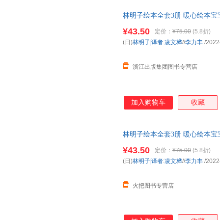
期待和好奇，敢于探索未知，例
林明子绘本全套3册 暖心绘本
诞老人，小黎便勇敢地出门去寻
亲子读书 3-4-5-7岁 我去
一如《我的裤子飞走了》中的小
¥43.50
定价：
¥75.00
(5.8折)
是那么亲切，读林明子就仿佛重
(日)
林明子|译者
:
凌文桦
//
李力丰
/2022
在书店遇见林明子，一定要把它
子的孩子都能感受到世
浙江出版集团图书专营店
加入购物车
收藏
林明子绘本全套3册 暖心绘本
亲子读书 3-4-5-7岁 我去找草
¥43.50
定价：
¥75.00
(5.8折)
(日)
林明子|译者
:
凌文桦
//
李力丰
/2022
火把图书专营店