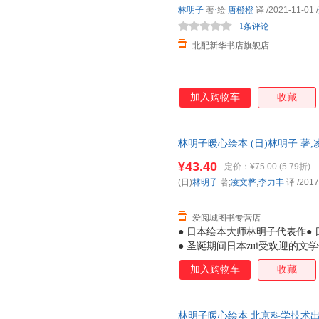
林明子
著
·
绘
唐橙橙
译
/2021-11-01
/
1条评论
北配新华书店旗舰店
加入购物车
收藏
林明子暖心绘本 (日)林明子 著;
华书店正版，多仓就近发货，8
¥43.40
定价：
¥75.00
(5.79折)
(日)
林明子
著;
凌文桦
,
李力丰
译
/2017
爱阅城图书专营店
● 日本绘本大师林明子代表作● 
● 圣诞期间日本zui受欢迎的
子暖暖的画风吸引到，读罢故事
加入购物车
收藏
孩虽看上去有些胆小，但她们是
莓》中的小纯，会为了让爸爸妈
期待和好奇，敢于探索未知，例
林明子暖心绘本 北京科学技术出
诞老人，小黎便勇敢地出门去寻