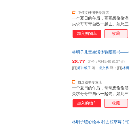
中领文轩图书专营店
一个夏日的午后，哥哥想偷偷溜
央求哥哥带自己一起去。如此三
去。那一刻，妹妹欢呼雀跃着，
加入购物车
收藏
来不及穿鞋子，拖拉着鞋就跟着
神也从*初满是“嫌弃”变得柔
的淋漓尽致。
林明子儿童生活体验图画书——
套，支持7天无理由退换】
¥8.77
定价：
¥241.40
(0.37折)
[日]
筒井赖子
著；
凌文桦
译；[日]
林明
概念图书专营店
一个夏日的午后，哥哥想偷偷溜
央求哥哥带自己一起去。如此三
去。那一刻，妹妹欢呼雀跃着，
加入购物车
收藏
来不及穿鞋子，拖拉着鞋就跟着
神也从*初满是“嫌弃”变得柔
的淋漓尽致。
林明子暖心绘本 我去找草莓 [日
社，【正版保证】 全国三仓发