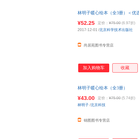
林明子暖心绘本（全3册）＜优
单，本店所有商品均可开票】
¥52.25
定价：
¥75.00
(6.97折)
2017-12-01
/
北京科学技术出版社
尚居苑图书专营店
加入购物车
收藏
林明子暖心绘本（全3册）
¥43.00
定价：
¥75.00
(5.74折)
林明子
/
北京科技
锦图图书专营店