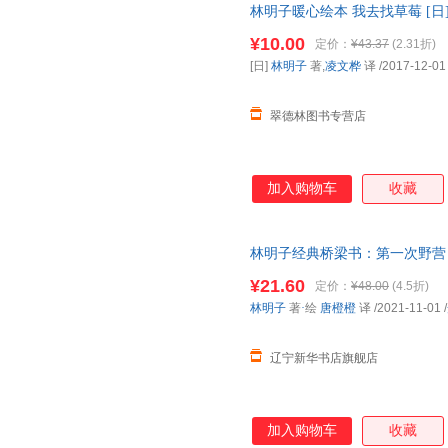
林明子暖心绘本 我去找草莓 [日
【正版可开发票】 全国三仓发
¥10.00
定价：
¥43.37
(2.31折)
[日]
林明子
著,
凌文桦
译
/2017-12-01
翠德林图书专营店
加入购物车
收藏
林明子经典桥梁书：第一次野营
书籍 正规发票 多仓就近发货 8
¥21.60
定价：
¥48.00
(4.5折)
林明子
著
·
绘
唐橙橙
译
/2021-11-01
/
辽宁新华书店旗舰店
加入购物车
收藏