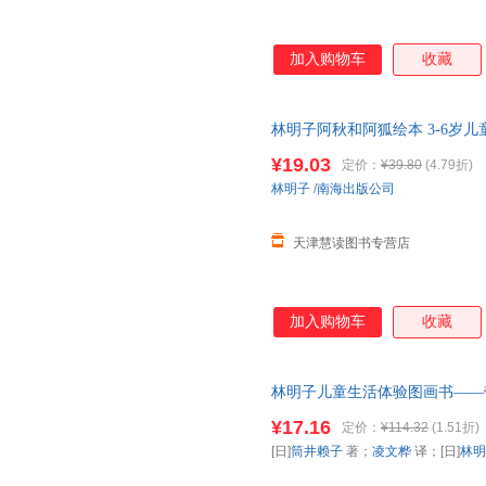
加入购物车
收藏
林明子阿秋和阿狐绘本 3-6岁儿
保证正版
¥19.03
定价：
¥39.80
(4.79折)
林明子
/
南海出版公司
天津慧读图书专营店
加入购物车
收藏
林明子儿童生活体验图画书——带
[日]林明子 绘 978753049
¥17.16
定价：
¥114.32
(1.51折)
换】
[日]
筒井赖子
著；
凌文桦
译；[日]
林明