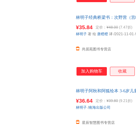
林明子经典桥梁书：次野营（宫
书＞ 【店长推荐正版图书 请
¥35.84
定价：
¥48.00
(7.47折)
林明子
著
·
绘
唐橙橙
译
/2021-11-01
/
尚居苑图书专营店
加入购物车
收藏
林明子阿秋和阿狐绘本 3-6岁
好书＞ 南海出版公司
¥36.64
定价：
¥39.80
(9.21折)
林明子
/
南海出版公司
星辰智慧图书专营店