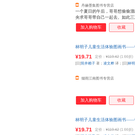
丹赫墨集图书专营店
一个夏日的午后，哥哥想偷偷溜
央求哥哥带自己一起去。如此三
去。那一刻，妹妹欢呼雀跃着，
加入购物车
收藏
来不及穿鞋子，拖拉着鞋就跟着
神也从*初满是“嫌弃”变得柔
的淋漓尽致。
林明子儿童生活体验图画书——带
[日]林明子 绘 北京科学技术
¥19.71
定价：
¥119.42
(1.66折)
为单本而非一套，电子发票！
[日]
筒井赖子
著；
凌文桦
译；[日]
林明
烟雨江南图书专营店
加入购物车
收藏
林明子儿童生活体验图画书——带
[日]林明子 绘 北京科学技术
¥19.71
定价：
¥119.42
(1.66折)
套，电子发票！