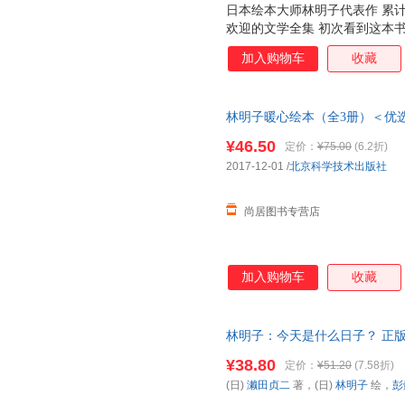
日本绘本大师林明子代表作 累计加
欢迎的文学全集 初次看到这本
读罢故事更是收获满满的感动。
加入购物车
收藏
但她们是善良、坚强、勇于探索
也有莓吃而独自上路。她们对世
《我的礼物在哪里》中的小黎，
林明子暖心绘本（全3册）＜优选
圣诞老人。他们天真烂漫，富有
沐，竟然跟裤子赛跑。林明子刻
¥46.50
定价：
¥75.00
(6.2折)
故事一般。 有位妈妈说过，如
2017-12-01
/
北京科学技术出版社
读林明子吧。愿所有读过林明子
和美好。 ;
尚居图书专营店
加入购物车
收藏
林明子：今天是什么日子？ 正版
¥38.80
定价：
¥51.20
(7.58折)
(日)
濑田贞二
著，(日)
林明子
绘，
彭