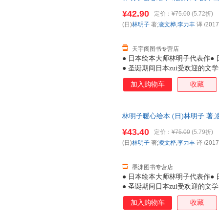
市次日达，团购优惠咨询在线客
一如《我的裤子飞走了》中的小
¥42.90
定价：
¥75.00
(5.72折)
是那么亲切，读林明子就仿佛重
(日)
林明子
著;
凌文桦
,
李力丰
译
/2017
在书店遇见林明子，一定要把它
子的孩子都能感受到世
天宇阁图书专营店
● 日本绘本大师林明子代表作● 
● 圣诞期间日本zui受欢迎的
子暖暖的画风吸引到，读罢故事
加入购物车
收藏
孩虽看上去有些胆小，但她们是
莓》中的小纯，会为了让爸爸妈
期待和好奇，敢于探索未知，例
林明子暖心绘本 (日)林明子 著
诞老人，小黎便勇敢地出门去寻
近发货，85%城市次日达，团
一如《我的裤子飞走了》中的小
¥43.40
定价：
¥75.00
(5.79折)
是那么亲切，读林明子就仿佛重
(日)
林明子
著;
凌文桦
,
李力丰
译
/2017
在书店遇见林明子，一定要把它
子的孩子都能感受到世
墨渊图书专营店
● 日本绘本大师林明子代表作● 
● 圣诞期间日本zui受欢迎的
子暖暖的画风吸引到，读罢故事
加入购物车
收藏
孩虽看上去有些胆小，但她们是
莓》中的小纯，会为了让爸爸妈