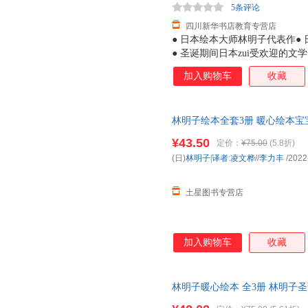
5条评论
四川新华书店教育专营店
● 日本绘本大师林明子代表作● 
● 圣诞期间日本zui受欢迎的
子暖暖的画风吸引到，读罢故事
加入购物车
收藏
孩虽看上去有些胆小，但她们是
莓》中的小纯，会为了让爸爸妈
期待和好奇，敢于探索未知，例
林明子绘本全套3册 暖心绘本
诞老人，小黎便勇敢地出门去寻
亲子读书 3-4-5-7岁 我去
一如《我的裤子飞走了》中的小
¥43.50
定价：
¥75.00
(5.8折)
是那么亲切，读林明子就仿佛重
(日)
林明子|译者
:
凌文桦
//
李力丰
/2022
在书店遇见林明子，一定要把它
子的孩子都能感受到世
土星图书专营店
加入购物车
收藏
林明子暖心绘本 全3册 林明子
诞节的美好期待圣诞节就要跟家