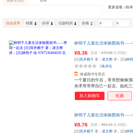
国家及地区
日本
坪井郁美
玛格莉特·怀兹·布朗
角野荣
更多选项（绘
和歌山静子
崔维燕
小林实
李奕
薮内正幸
艾茗
综合排序
销量
好评
出版时间
价格
-
林明子儿童生活体验图画书——带
[日]林明子 绘 978753049
¥8.36
定价：
¥79.68
(1.05折)
换】
[日]
筒井赖子
著；
凌文桦
译；[日]
林明
3条评论
唯盛图书专营店
一个夏日的午后，哥哥想偷偷溜
央求哥哥带自己一起去。如此三
去。那一刻，妹妹欢呼雀跃着，
加入购物车
收藏
来不及穿鞋子，拖拉着鞋就跟着
神也从*初满是“嫌弃”变得柔
的淋漓尽致。
林明子儿童生活体验图画书——带
[日]林明子 绘 978753049
¥8.76
定价：
¥59.24
(1.48折)
换】
[日]
筒井赖子
著；
凌文桦
译；[日]
林明