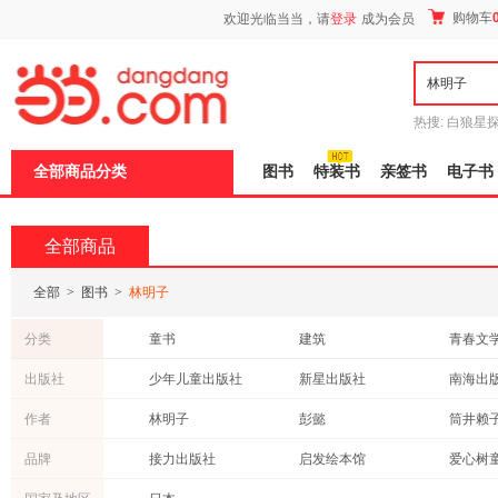
新
购物车
欢迎光临当当，请
登录
成为会员
窗
口
打
开
无
障
热搜:
白狼星
碍
师3
重建秦
说
全部商品分类
图书
特装书
亲签书
电子书
明
页
面,
按
全部商品
Ctrl
加
波
全部
>
图书
>
林明子
浪
键
分类
童书
建筑
青春文
打
开
保健/养生
考试
小说
出版社
少年儿童出版社
新星出版社
南海出
导
教材
日文原版书
科普读
盲
贵州人民出版社
接力出版社
北京联
作者
林明子
彭懿
筒井赖
模
医学
育儿/早教
社会科
式
京华出版社
九州出版社
小熊
凌文桦
周龙梅
品牌
接力出版社
启发绘本馆
爱心树
港台圖書
法律
外语
辽宁教育出版社
末吉晓子
加古里子
宫川比
工具书
亲子/家教
其他