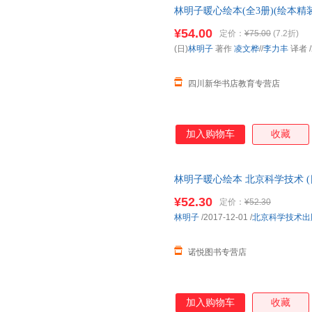
林明子暖心绘本(全3册)(绘本精
子圣诞礼物书--充满想象力的
¥54.00
定价：
¥75.00
(7.2折)
就要跟家人朋友分享爱和快乐。
(日)
林明子
著作
凌文桦
//
李力丰
译者
/
《我的裤子飞走了》
四川新华书店教育专营店
加入购物车
收藏
林明子暖心绘本 北京科学技术 (日
¥52.30
定价：
¥52.30
林明子
/2017-12-01
/
北京科学技术出
诺悦图书专营店
加入购物车
收藏