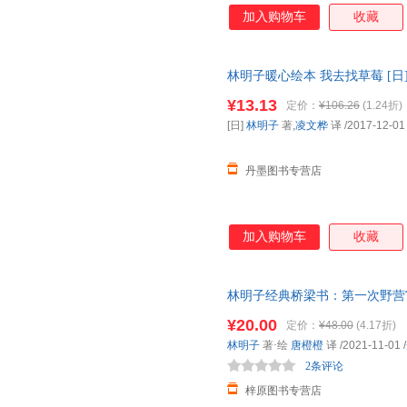
加入购物车
收藏
林明子暖心绘本 我去找草莓 [日
9787530491140
¥13.13
定价：
¥106.26
(1.24折)
[日]
林明子
著,
凌文桦
译
/2017-12-01
丹墨图书专营店
加入购物车
收藏
林明子经典桥梁书：第一次野营
3-岁幼儿园大小班中班阅读童
¥20.00
定价：
¥48.00
(4.17折)
林明子
著
·
绘
唐橙橙
译
/2021-11-01
/
2条评论
梓原图书专营店