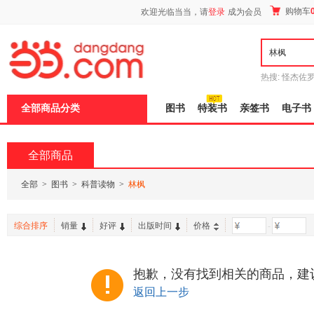
新
购物车
欢迎光临当当，请
登录
成为会员
窗
口
打
开
无
障
热搜:
怪杰佐
碍
谎
吾辈如神
说
全部商品分类
图书
特装书
亲签书
电子书
明
页
面,
按
全部商品
Ctrl
加
波
全部
>
图书
>
科普读物
>
林枫
浪
键
打
综合排序
销量
好评
出版时间
价格
-
开
导
盲
模
抱歉，没有找到相关的商品，建
式
返回上一步