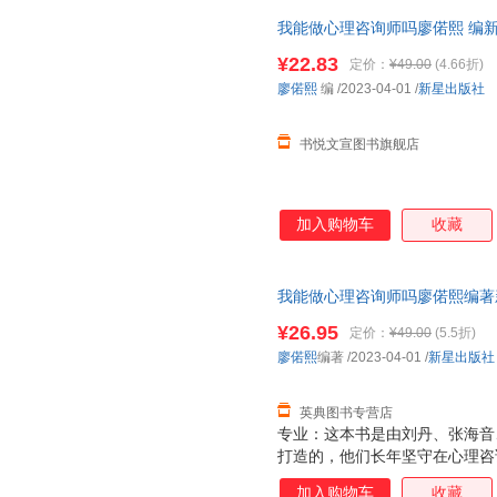
我能做心理咨询师吗廖偌熙 编新
毒发货,品质保障.套装单售,优惠
¥22.83
定价：
¥49.00
(4.66折)
廖偌熙
编
/2023-04-01
/
新星出版社
书悦文宣图书旗舰店
加入购物车
收藏
我能做心理咨询师吗廖偌熙编著新星出版社9
4806-5
¥26.95
定价：
¥49.00
(5.5折)
廖偌熙
编著
/2023-04-01
/
新星出版社
英典图书专营店
专业：这本书是由刘丹、张海音
打造的，他们长年坚守在心理咨
实现状，不美化，不忽悠，让你
加入购物车
收藏