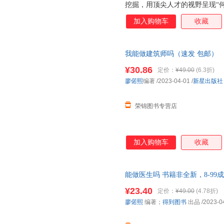
挖掘，用顶尖人才的视野呈现“何
专业的答案，为你带来一线最鲜
加入购物车
收藏
书，多方位透视建筑师这一职业
长为高手。 ◎你将获得一个职
我能做建筑师吗（速发 包邮） 
店所有商品均可开票】
¥30.86
定价：
¥49.00
(6.3折)
廖偌熙
编著
/2023-04-01
/
新星出版社
荣锦图书专营店
加入购物车
收藏
能做医生吗 书籍非全新，8-99
¥23.40
定价：
¥49.00
(4.78折)
廖偌熙
编著；
得到图书
出品
/2023-0