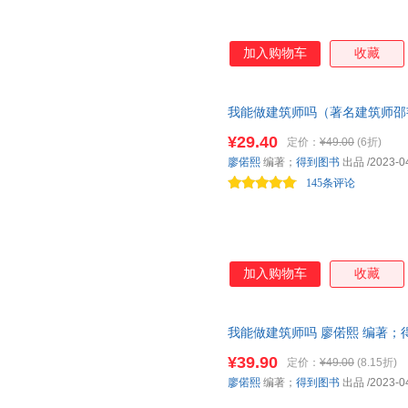
加入购物车
收藏
我能做建筑师吗（著名建筑师邵
工作、换赛道。建筑师入行） 
¥29.40
定价：
¥49.00
(6折)
师篇。建筑师成长周期很长吗？
廖偌熙
编著；
得到图书
出品
/2023-0
筑师还有项目做吗……你关心的
145条评论
加入购物车
收藏
我能做建筑师吗 廖偌熙 编著；得到图
版全新书籍 多仓发货 正规发票
¥39.90
定价：
¥49.00
(8.15折)
廖偌熙
编著；
得到图书
出品
/2023-0