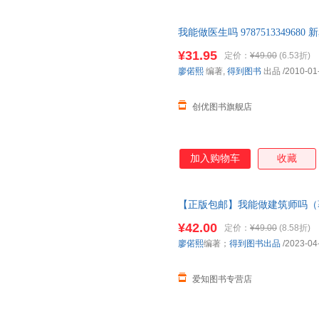
我能做医生吗 9787513349680
¥31.95
定价：
¥49.00
(6.53折)
廖偌熙
编著,
得到图书
出品
/2010-01
创优图书旗舰店
加入购物车
收藏
【正版包邮】我能做建筑师吗（
你报志愿、找工作、换赛道。建
¥42.00
定价：
¥49.00
(8.58折)
速发 假一罚十
廖偌熙
编著；
得到图书出品
/2023-04
爱知图书专营店