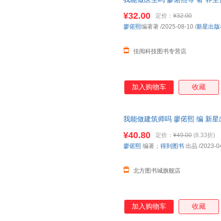
¥32.00
定价：
¥32.00
廖偌熙
编著著
/2025-08-10
/
新星出版
佳阅科技图书专营店
加入购物车
收藏
我能做建筑师吗 廖偌熙 编 新
正版全新书籍 正规发票 多仓就
¥40.80
定价：
¥49.00
(8.33折)
廖偌熙
编著；
得到图书
出品
/2023-0
北方图书城旗舰店
加入购物车
收藏