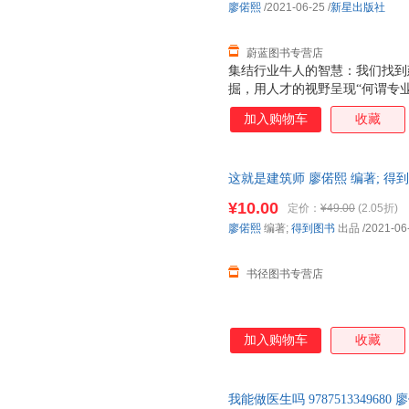
廖偌熙
/2021-06-25
/
新星出版社
蔚蓝图书专营店
集结行业牛人的智慧：我们找到
掘，用人才的视野呈现“何谓专业
案，为你带来一线鲜活的知识和
加入购物车
收藏
视建筑师这一职业。 你将获得
一个职业工具箱，装入工作状态
这就是建筑师 廖偌熙 编著; 得
¥10.00
定价：
¥49.00
(2.05折)
廖偌熙
编著;
得到图书
出品
/2021-06
书径图书专营店
加入购物车
收藏
我能做医生吗 978751334968