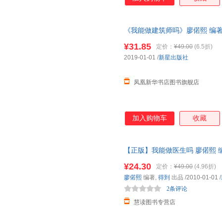
地“劝退”。全面：不用再去网
本书帮你搞定对心理咨询师的系
《我能做建筑师吗》廖偌熙 编著
华书店正版
¥31.85
定价：
¥49.00
(6.5折)
2019-01-01
/
新星出版社
凤凰新华书店图书旗舰店
加入购物车
收藏
【正版】我能做医生吗 廖偌熙 编著, 
可开发票，正版现货，支持7天
¥24.30
定价：
¥49.00
(4.96折)
廖偌熙
编著,
得到
出品
/2010-01-01
/
2条评论
慧读图书专营店