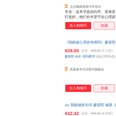
北京枫林苑图书专营店
专业：这本书是由刘丹、张海音
打造的，他们长年坚守在心理咨
实现状，不美化，不忽悠，让你
加入购物车
收藏
地“劝退”。 全面：不用再去
本书帮你搞定对心理咨询师的系
《我能做心理咨询师吗》廖偌熙 
版社新华书店正版
¥28.00
定价：
¥49.00
(5.72折)
廖偌熙
编著;
得到图书
出品
/2019-01
凤凰新华书店图书旗舰店
加入购物车
收藏
asy 我能做医生吗 廖偌熙 编著; 得
开发票，保证正版
¥42.42
定价：
¥49.00
(8.66折)