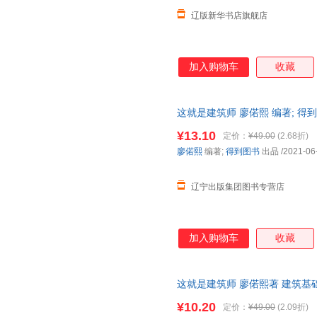
辽版新华书店旗舰店
加入购物车
收藏
这就是建筑师 廖偌熙 编著; 得
书】 正规电子发票 多仓就近发
¥13.10
定价：
¥49.00
(2.68折)
廖偌熙
编著;
得到图书
出品
/2021-06
辽宁出版集团图书专营店
加入购物车
收藏
这就是建筑师 廖偌熙著 建筑基
理由退货让您购物无忧
¥10.20
定价：
¥49.00
(2.09折)