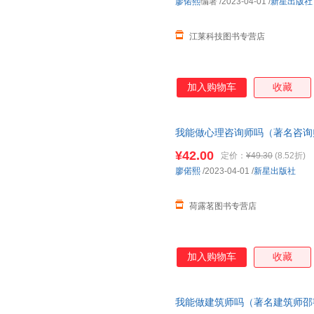
廖偌熙
编著
/2023-04-01
/
新星出版社
江莱科技图书专营店
加入购物车
收藏
我能做心理咨询师吗（著名咨询师
志愿、找工作、换赛道。入行 
¥42.00
定价：
¥49.30
(8.52折)
廖偌熙
/2023-04-01
/
新星出版社
荷露茗图书专营店
加入购物车
收藏
我能做建筑师吗（著名建筑师邵