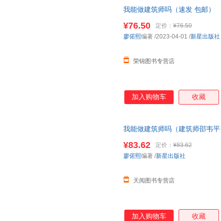
我能做建筑师吗（速发 包邮） 
店所有商品均可开票】
¥76.50
定价：
¥76.50
廖偌熙
编著
/2023-04-01
/
新星出版社
荣锦图书专营店
加入购物车
收藏
我能做建筑师吗（建筑师邵韦平 
作、换赛道。建筑师入行**）
¥83.62
定价：
¥83.62
廖偌熙
编著
/
新星出版社
天阅图书专营店
加入购物车
收藏