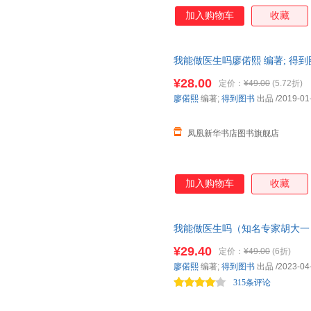
职业问题 只需三小时 就能在这
加入购物车
收藏
我能做医生吗廖偌熙 编著; 得
¥28.00
定价：
¥49.00
(5.72折)
廖偌熙
编著;
得到图书
出品
/2019-01
凤凰新华书店图书旗舰店
加入购物车
收藏
我能做医生吗（知名专家胡大一 
愿、找工作、换赛道。医生入行
¥29.40
定价：
¥49.00
(6折)
医生篇。医生到底有多忙？从上
廖偌熙
编著;
得到图书
出品
/2023-04
吗？医生的职业风险很高吗……
315条评论