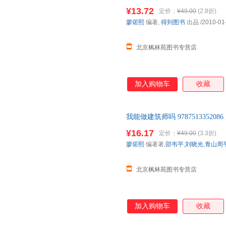
枫林苑图书专营店 温馨提示：
¥13.72
定价：
¥49.00
(2.8折)
供参考，以实物为准。（书名没
廖偌熙
编著,
得到图书
出品
/2010-01
北京枫林苑图书专营店
加入购物车
收藏
我能做建筑师吗 9787513352
新星出版社 北京枫林苑图书专
¥16.17
定价：
¥49.00
(3.3折)
价！商品图片仅供参考，以实物
廖偌熙
编著著,
邵韦平
,
刘晓光
,
青山周
格）
北京枫林苑图书专营店
加入购物车
收藏