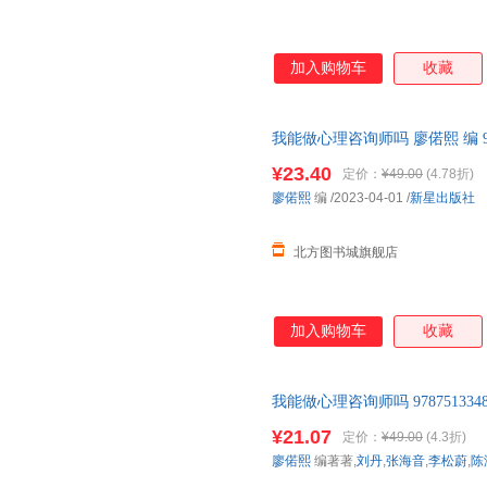
加入购物车
收藏
我能做心理咨询师吗 廖偌熙 编 97
图书书籍】】
¥23.40
定价：
¥49.00
(4.78折)
廖偌熙
编
/2023-04-01
/
新星出版社
北方图书城旗舰店
加入购物车
收藏
我能做心理咨询师吗 97875133
贤口述 新星出版社 北京枫林苑
¥21.07
定价：
¥49.00
(4.3折)
价！商品图片仅供参考，以实物
廖偌熙
编著著,
刘丹
,
张海音
,
李松蔚
,
陈
格）