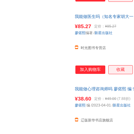
我能做医生吗（知名专家胡大一 
愿、找工作、换赛道。医生入行*
¥85.27
定价：
¥85.27
廖偌熙
编著
/
新星出版社
时光图书专营店
加入购物车
收藏
我能做心理咨询师吗 廖偌熙 编 97
仓发货 正规发票
¥38.60
定价：
¥49.00
(7.88折)
廖偌熙
编
/2023-04-01
/
新星出版社
辽版新华书店旗舰店