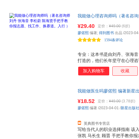
我能做心理咨询师吗（著名咨询师
志愿、找工作、换赛道。入行 
¥29.40
定价：
¥49.00
(6折)
理咨询师篇。报培训班就能当心
廖偌熙
编著;
得到图书
出品
/2023-04
聊天就能月入过万吗……你关心
1594条评论
专业：这本书是由刘丹、张海音
打造的，他们长年坚守在心理咨
实现状，不美化，不忽悠，让你
加入购物车
收藏
地 劝退 。 全面：不用再去网
本书帮你搞定对心理咨询师的系
我能做医生吗廖偌熙 编著新星出版社97875
¥18.52
定价：
¥49.00
(3.78折)
廖偌熙
编著
/2023-04-01
/
新星出版
英典图书专营店
写给当代人的职业选择指南 该入
张凯 马长生 顾晋 手把手教你