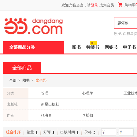
新
购物车
欢迎光临当当，请
登录
成为会员
窗
口
打
开
无
障
热搜:
白狼星
碍
师3
重建秦
说
全部商品分类
图书
特装书
亲签书
电子书
明
页
面,
按
全部商品
Ctrl
加
波
全部
>
图书
>
廖偌熙
浪
键
分类
管理
心理学
工业技
打
开
建筑
法律
社会科
出版社
新星出版社
导
考试
盲
作者
张海音
李松蔚
模
式
综合排序
销量
好评
出版时间
价格
-