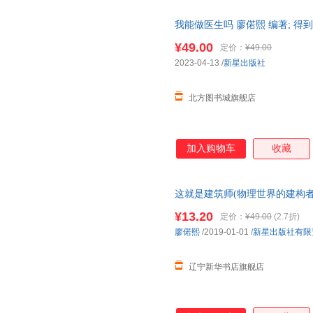
我能做医生吗 廖偌熙 编著; 得到图书
¥49.00
定价：
¥49.00
2023-04-13
/
新星出版社
北方图书城旗舰店
加入购物车
收藏
这就是建筑师(物理世界的建构者)/前
责任公司 【新华书店正版书籍】
¥13.20
定价：
¥49.00
(2.7折)
廖偌熙
/2019-01-01
/
新星出版社有限
辽宁新华书店旗舰店