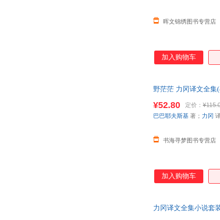
晖文锦绣图书专营店
加入购物车
野茫茫 力冈译文全集(
¥52.80
定价：
¥115.
巴巴耶夫斯基
著；
力冈
书海寻梦图书专营店
加入购物车
力冈译文全集小说套装书
放心下单，本店所有