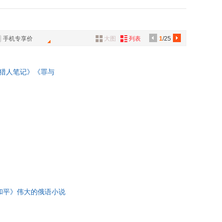
美术出版社
中国画报出版社
具
出版社
巴蜀书社
品
美术出版社
万卷出版公司
外
手机专享价
大图
列表
1
/25
品
讯
《猎人笔记》《罪与
音
公
器
和平》伟大的俄语小说