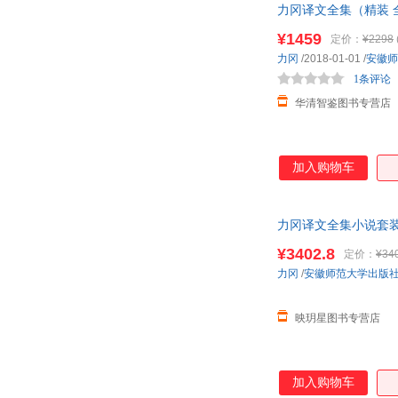
力冈译文全集（精装 全
¥1459
定价：
¥2298
力冈
/2018-01-01
/
安徽师
1条评论
华清智鉴图书专营店
加入购物车
力冈译文全集小说套装书
¥3402.8
定价：
¥34
力冈
/
安徽师范大学出版
映玥星图书专营店
加入购物车