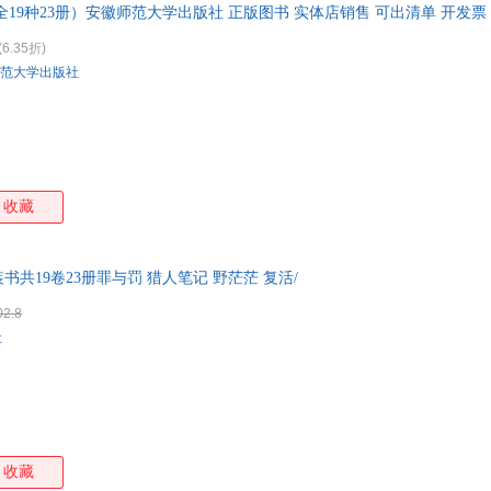
19种23册）安徽师范大学出版社 正版图书 实体店销售 可出清单 开发票
(6.35折)
范大学出版社
收藏
共19卷23册罪与罚 猎人笔记 野茫茫 复活/
02.8
社
收藏