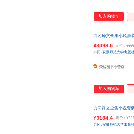
加入购物车
力冈译文全集小说套装书
下单，本店所有商品
¥3098.6
定价：
¥30
力冈
/
安徽师范大学出版
荣锦图书专营店
加入购物车
力冈译文全集小说套装书
¥3184.4
定价：
¥31
力冈
/
安徽师范大学出版