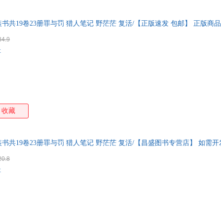
共19卷23册罪与罚 猎人笔记 野茫茫 复活/【正版速发 包邮】 正版商品
可开票
34.9
社
收藏
书共19卷23册罪与罚 猎人笔记 野茫茫 复活/【昌盛图书专营店】 如需
20.8
社