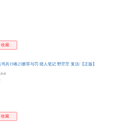
收藏
共19卷23册罪与罚 猎人笔记 野茫茫 复活/【正版】
15.8
社
收藏