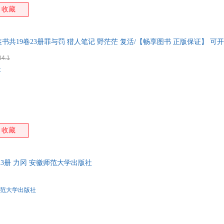
收藏
共19卷23册罪与罚 猎人笔记 野茫茫 复活/【畅享图书 正版保证】 可
34.1
社
收藏
23册 力冈 安徽师范大学出版社
范大学出版社