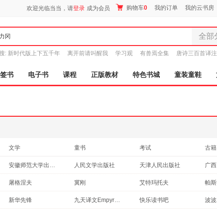
购物车
0
我的订单
我的云书房
欢迎光临当当，请
登录
成为会员
全部
全部分
搜:
新时代版上下五千年
离开前请叫醒我
学习观
有兽焉全集
唐诗三百首译注
尾品汇
图书
签书
电子书
课程
正版教材
特色书城
童装童鞋
电子书
音像
影视
时尚美
母婴用
玩具
文学
童书
考试
古籍
孕婴服
建筑
动漫/幽默
历史
文化
安徽师范大学出版社
人民文学出版社
天津人民出版社
童装童
旅游/地图
计算机/网络
艺术
医学
商务印书馆
湖南师范大学出版社
中央编译出版社
家居日
江苏
屠格涅夫
冀刚
艾特玛托夫
帕斯
教材
工具书
青春文学
日文
家具装
陕西师范大学出版社
春风文艺出版社
光明日报出版社
上海
吴笛
张捷
米哈伊尔·肖洛霍夫
草婴
新华先锋
九天译文Empyrean Translation
快乐读书吧
波波
服装
中国书籍出版社
二十一世纪出版社
江苏科学技术出版社
河北
老舍
马克·吐温
姚锦镕
闻钟
鞋