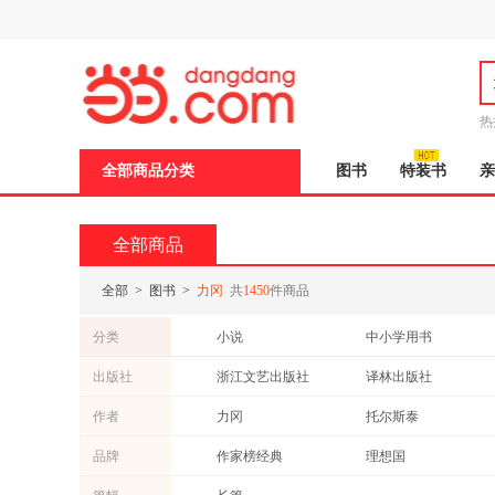
新
窗
口
打
开
无
障
热
碍
邮
说
全部商品分类
图书
特装书
亲
明
页
面,
按
全部商品
Ctrl
加
波
全部
>
图书
>
力冈
共
1450
件商品
浪
键
分类
小说
中小学用书
打
开
法律
外语
出版社
浙江文艺出版社
译林出版社
导
经济
社会科学
盲
人民教育出版社
上海文艺出版社
作者
力冈
托尔斯泰
模
成功/励志
科普读物
式
中国文联出版社
长江文艺出版社
肖洛霍夫
伊凡·谢尔盖耶维奇·屠格涅夫
品牌
作家榜经典
理想国
中国友谊出版社
吉林出版社
陀思妥耶夫斯基
林海音