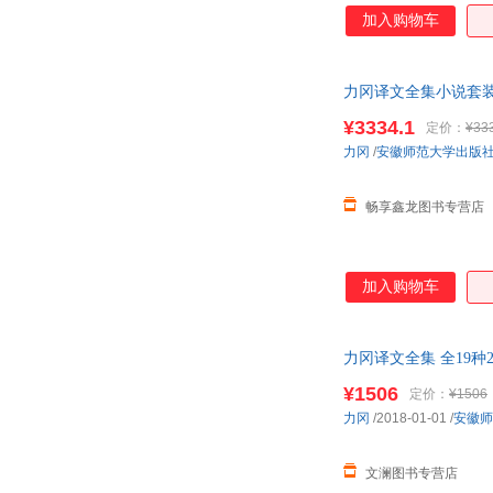
加入购物车
力冈译文全集小说套装书
小当当客服
¥3334.1
定价：
¥33
力冈
/
安徽师范大学出版
畅享鑫龙图书专营店
加入购物车
力冈译文全集 全19种
¥1506
定价：
¥1506
力冈
/2018-01-01
/
安徽师
文澜图书专营店