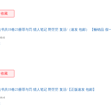
收藏
共19卷23册罪与罚 猎人笔记 野茫茫 复活/（速发 包邮） 【畅销品 
均可开票】
98.6
社
收藏
共19卷23册罪与罚 猎人笔记 野茫茫 复活/【正版速发 包邮】
84.4
社