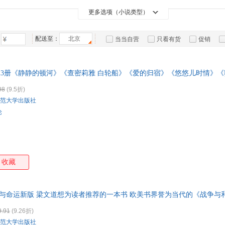
国际文化出版公司
江西人民出版社
北京理工大学出版社
云南
箱包皮
更多选项（小说类型）
漓江出版社
花城出版社
四川人民出版社
青岛
手表饰
外国文学出版社
中国戏剧出版社
三秦出版社
山东
运动户
配送至：
北京
当当自营
只看有货
促销
团结出版社
汽车用
特卖
预售
入驻商家
食品
手机通
种23册《静静的顿河》《查密莉雅 白轮船》《爱的归宿》《悠悠儿时情》
数码影
98
(9.5折)
电脑办
范大学出版社
大家电
论
家用电
收藏
活与命运新版 梁文道想为读者推荐的一本书 欧美书界誉为当代的《战争与
9.91
(9.26折)
范大学出版社