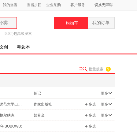
我的当当
当当拼团
企业采购
客户服务
切换无障碍
分类
我的订单
购物车
类
9.9元包
高级搜索
文创
毛边本
批量搜索
妆
品
传记
更多
饰
管理
广西师范大学出版社
作家出版社
多选
更多
鞋
保健/养生
用
文艺出版社
吉林大学出版社
捷尔纳克
普希金
多选
更多
原版书
其他
饰
人民出版社
黄山书社
温儒敏
乌(BOBOWU)
多选
教育出版社
中国书店
斯威夫特