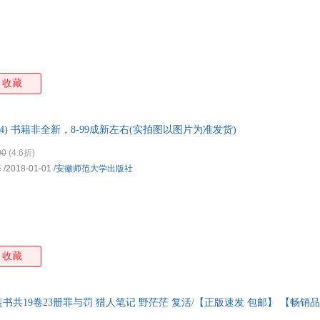
收藏
4) 书籍非全新，8-99成新左右(实拍图以图片为准发货)
00
(4.6折)
译
/2018-01-01
/
安徽师范大学出版社
收藏
共19卷23册罪与罚 猎人笔记 野茫茫 复活/【正版速发 包邮】 【畅销
商品均可开票】