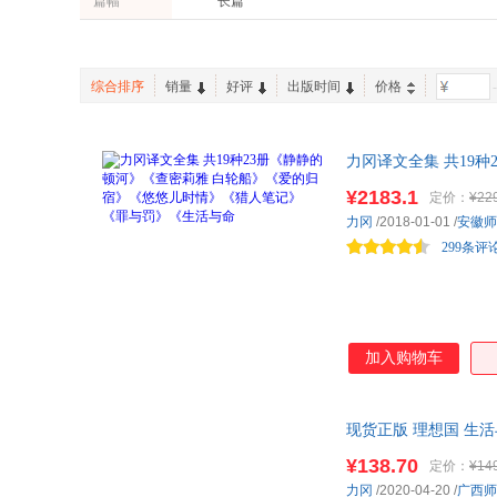
篇幅
长篇
中国致公出版社
北京燕山出版社
法布尔
南方出版社
北京师范大学出版社
黑龙江大学出版社
海南出版社
综合排序
销量
好评
出版时间
价格
-
时代文艺出版社
海燕出版社
力冈译文全集 共19
罚》《生活与命
¥2183.1
定价：
¥22
力冈
/2018-01-01
/
安徽师
299条评
加入购物车
现货正版 理想国 生
广西师大出
¥138.70
定价：
¥14
力冈
/2020-04-20
/
广西师