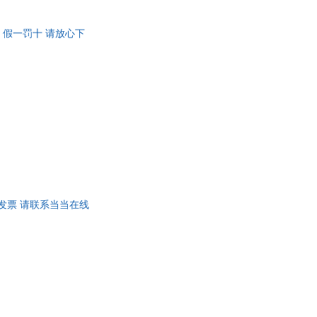
 假一罚十 请放心下
开发票 请联系当当在线