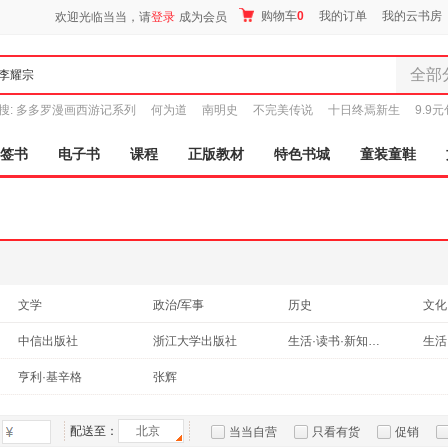
购物车
0
我的订单
我的云书房
欢迎光临当当，请
登录
成为会员
全部
全部分
搜:
多多罗漫画西游记系列
何为道
南明史
不完美传说
十日终焉新生
9.9
尾品汇
图书
签书
电子书
课程
正版教材
特色书城
童装童鞋
电子书
音像
影视
时尚美
母婴用
玩具
文学
政治/军事
历史
文化
孕婴服
教材
考试
青春文学
法律
中信出版社
浙江大学出版社
生活·读书·新知三联书店
童装童
童书
黑龙江人民出版社
家居日
亨利·基辛格
张辉
家具装
服装
配送至：
北京
当当自营
只看有货
促销
鞋