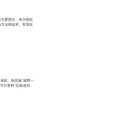
主要部分，有26项实
验方法和技术、常用实
，且对实验数据处理
，同时提供了16项选
高等学校理工类专业大
各地区、各民族“咸尊一
节日资料”完卷成书。
治学精神。从各地区、
节日志的角度讲，《中