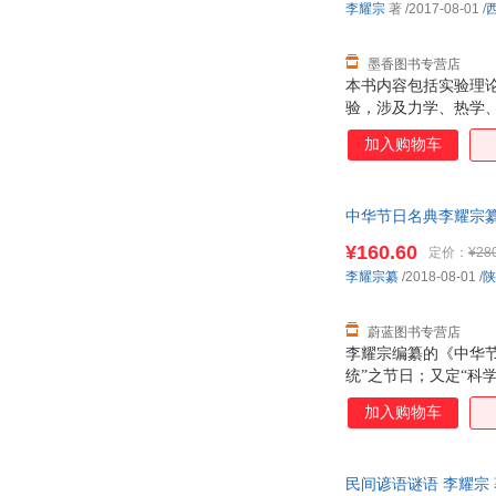
李耀宗
著
/2017-08-01
/
墨香图书专营店
本书内容包括实验理
验，涉及力学、热学
验仪器使用的训练；
加入购物车
的要求较高；设计型
题。 本书可作为师
学物理实验课的教材
中华节日名典李耀宗纂陕
¥160.60
定价：
¥28
李耀宗纂
/2018-08-01
/
陕
蔚蓝图书专营店
李耀宗编纂的《中华节
统”之节日；又定“科
再看条目的设定和释
加入购物车
各民族的视角，博览
华节日名典》堪称一
民间谚语谜语 李耀宗 著