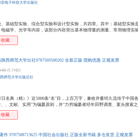
西安电子科技大学出版社
论、基础型实验、综合型实验和设计型实验，共四章。其中：基础型实验是
、电磁学、光学等内容，该部分内容突出基本物理量的测量、常用物理实
综合型实验有7项，这些实验项目一般涉及的知识面较宽，实验原理较复杂
收藏
实验介绍了一些设计型实验的基本技能与要求，给出了两例设计型实验案例
范类、综合类普通高等学校物理学专业物理实验课的教材，也可作为工科类
。
西师范大学出社9787569500202 全新正版 团购优惠 正规发票
0.00
(5.74折)
西师范大学出版总社
日名典（精）》近5000条“名”目，上百万字，兼收并蓄经久流传于中国
学、、文献、实用”为编纂原则，并“力穷编纂者经年田野调查、案头搜索之
文，文献、文本与田野兼顾，穷搜细研，充分体现出编纂者的时空观念与
收藏
中国节日文化，产生另一番感受。在目前众多的节日文化研究著作中，从
部中华节日文化的集大成之作。
作 9787508713625 中国社会出版社 正版全新书籍 多仓发货 正规发票