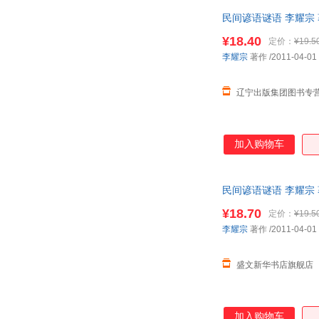
用得上。希望《民间谚
民间谚语谜语 李耀宗
选、陈列语例时，力
¥18.40
定价：
¥19.5
李耀宗
著作
/2011-04-01
辽宁出版集团图书专
加入购物车
民间谚语谜语 李耀宗
¥18.70
定价：
¥19.5
李耀宗
著作
/2011-04-01
盛文新华书店旗舰店
加入购物车