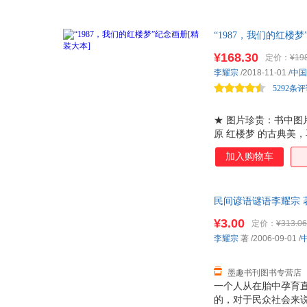
“1987，我们的红楼
照画册；80%的红楼
¥168.30
定价：
¥19
李耀宗
/2018-11-01
/
中国
5292条
★ 图片珍贵：书中图
原 红楼梦 的古典美
景一一对应，古画今
加入购物车
子、小厮、门客，透过
民间谚语谜语李耀宗 著
¥3.00
定价：
¥313.06
李耀宗
著
/2006-09-01
/
墨趣书刊图书专营店
一个人从在胎中孕育
的，对于民众社会来