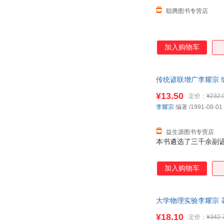
聪腾图书专营店
加入购物车
传统谚联增广李耀宗 编
票！
¥13.50
定价：
¥232.
李耀宗
编著
/1991-08-01
益生源图书专营店
本书遴选了三千余副谚
加入购物车
大学物理实验李耀宗 著
票！
¥18.10
定价：
¥342.