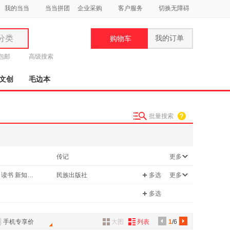
我的当当
当当拼团
企业采购
客户服务
切换无障碍
分类
我的订单
购物车
类
元包邮
高级搜索
文创
毛边本
批量搜索
妆
品
传记
更多
饰
中小学教科书
生活 读书 新知三联书店
民族出版社
多选
更多
鞋
用
多选
饰
手机专享价
大图
列表
1
/6