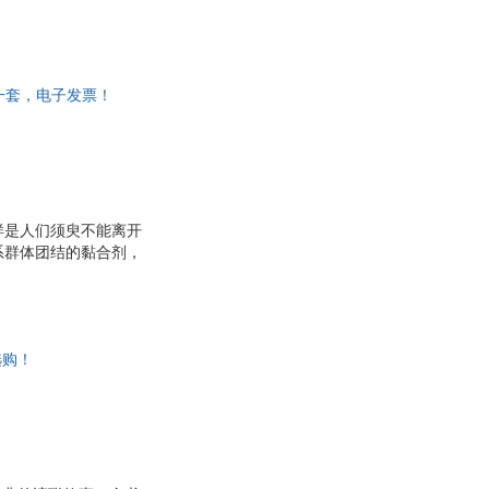
中等以至初等文化程度
说理表述从俗就习，生
，就是让他们看得懂、
。《民间谚语谜语》遴
非一套，电子发票！
样是人们须臾不能离开
系群体团结的黏合剂，
中等以至初等文化程度
说理表述从俗就习，生
，就是让他们看得懂、
。《民间谚语谜语》遴
选购！