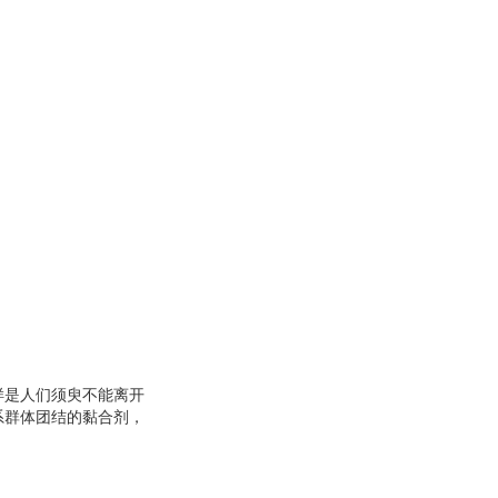
样是人们须臾不能离开
系群体团结的黏合剂，
中等以至初等文化程度
说理表述从俗就习，生
，就是让他们看得懂、