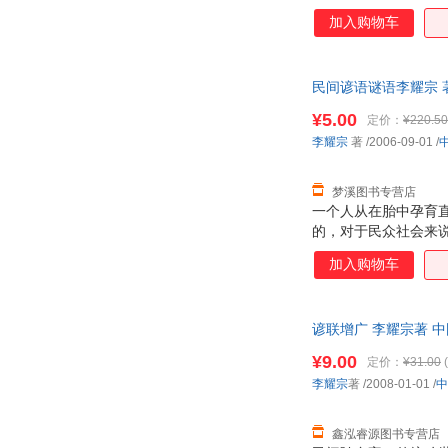
是世世代代锤炼和传
加入购物车
的读者，尤其是广大
僻词语酌予注音或释
用得上。希望《民间谚
民间谚语谜语李耀宗 著
选、陈列语例时，力
¥5.00
定价：
¥220.50
李耀宗
著
/2006-09-01
/
梦溪图书专营店
一个人从在胎中孕育
的，对于民众社会来
是世世代代锤炼和传
加入购物车
的读者，尤其是广大
僻词语酌予注音或释
用得上。希望《民间谚
谚联增广 李耀宗著 
选、陈列语例时，力
¥9.00
定价：
¥31.00
(
李耀宗
著
/2008-01-01
/
中
鑫泓睿源图书专营店