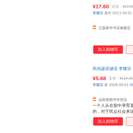
¥17.60
定价：
¥19.5
李耀宗
著作
/2011-04-01
辽版新华书店旗舰店
加入购物车
民间谚语谜语 李耀宗
¥5.68
定价：
¥118.36
李耀宗
著
/2006-09-01
/
品雨斋图书专营店
一个人从在胎中孕育
的，对于民众社会来
是世世代代锤炼和传
加入购物车
的读者，尤其是广大
僻词语酌予注音或释