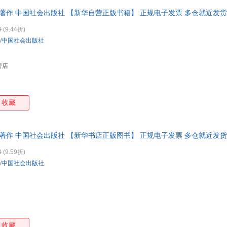
语谜语》能因“小”见“大”，以甚“小”篇幅展现谚、谜两海的宏“大”轮廓
 著作 中国社会出版社 【新华自营正版书籍】 正规电子发票 多仓就近发货
求科学性、全面性、代表性，让读者能通过极为
0
(9.44折)
/
中国社会出版社
营店
收藏
 著作 中国社会出版社 【新华书店正版图书】 正规电子发票 多仓就近发货
0
(9.59折)
/
中国社会出版社
收藏