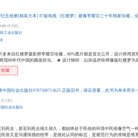
特卖
预售
入驻商家
箱包皮
手表饰
梦”纪念画册[精装大本] 87版电视《红楼梦》摄像李耀宗三十年独家珍藏，
运动户
梦剧照首次公开！
8.00
(8.5折)
汽车用
轻工业出版社
食品
评论
手机通
数码影
片多来自红楼梦摄影师李耀宗珍藏，80%图片都是首次公开，设计师用原
电脑办
，再现80年代中国的颜值担当。 ★ 设计独特：以孙温所绘绣像版红楼梦
大家电
景交相辉映，独具收藏价值 ★ 内容全面：涵盖几乎所有演员，主演、群
收藏
家用电
剧照，重温经典。 ★ 全彩印刷，硬壳精装，典雅大方，更合珍藏。
中国社会出版社9787508713625 正版旧书，保证质量，此书为单本而
(0.1折)
中国社会出版社
直到死去，甚至到死去很久很久，都始终处于民俗的环境中民俗像空气一
说民俗又是沟通情感的纽带，是彼此认同的标志，是规范行为的准绳是维