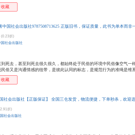
承的文化传统。 这本话说谚语和谜语的小书，是一本文化普及读物，适合
收藏
农民读者之需。《民间谚语谜语》力求深入浅出，“理论体系”删繁就简，
义，语例选择、语序编排均注重广大读者的日常实用和阅读方便。一句话
语谜语》能因“小”见“大”，以甚“小”篇幅展现谚、谜两海的宏“大”轮廓
中国社会出版社9787508713625 正版旧书，保证质量，此书为单本而
求科学性、全面性、代表性，让读者能通过极为
(0.23折)
中国社会出版社
直到死去，甚至到死去很久很久，都始终处于民俗的环境中民俗像空气一
说民俗又是沟通情感的纽带，是彼此认同的标志，是规范行为的准绳是维
承的文化传统。 这本话说谚语和谜语的小书，是一本文化普及读物，适合
收藏
农民读者之需。《民间谚语谜语》力求深入浅出，“理论体系”删繁就简，
义，语例选择、语序编排均注重广大读者的日常实用和阅读方便。一句话
语谜语》能因“小”见“大”，以甚“小”篇幅展现谚、谜两海的宏“大”轮廓
中国社会出版社【正版保证】 全国三仓发货，物流便捷，下单秒杀，欢迎
求科学性、全面性、代表性，让读者能通过极为
2.91折)
国社会出版社