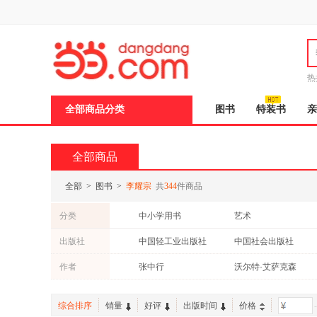
新
窗
口
打
开
无
障
热
碍
说
全部商品分类
图书
特装书
亲
明
页
面,
按
全部商品
Ctrl
加
波
全部
>
图书
>
李耀宗
共
344
件商品
浪
键
分类
中小学用书
艺术
打
开
经济
社会科学
出版社
中国轻工业出版社
中国社会出版社
导
管理
小说
盲
陕西师范大学出版社
西安电子科技大学出版社
作者
张中行
沃尔特·艾萨克森
模
式
综合排序
销量
好评
出版时间
价格
-