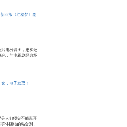
具
品
全新87版《红楼梦》剧
外
品
讯
音
照片电分调图，忠实还
公
为底色，与电视剧经典场
钗、少爷、丫鬟、婆
器
非一套，电子发票！
样是人们须臾不能离开
系群体团结的黏合剂，