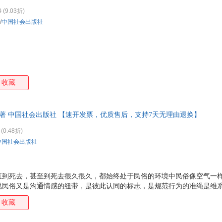
0
(9.03折)
/
中国社会出版社
收藏
 著 中国社会出版社 【速开发票，优质售后，支持7天无理由退换】
(0.48折)
中国社会出版社
直到死去，甚至到死去很久很久，都始终处于民俗的环境中民俗像空气一
说民俗又是沟通情感的纽带，是彼此认同的标志，是规范行为的准绳是维
承的文化传统。 这本话说谚语和谜语的小书，是一本文化普及读物，适合
收藏
农民读者之需。《民间谚语谜语》力求深入浅出，“理论体系”删繁就简，
义，语例选择、语序编排均注重广大读者的日常实用和阅读方便。一句话