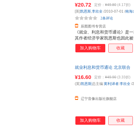
选，品质无忧】 全国多仓就近
¥20.72
定价：
¥49.80
(4.17折)
[英]
凯恩斯
,
李欣全
/2010-07-01
/
南海
2条评论
辰图图书专营店
《就业、利息和货币通论》是一本
其作者经济学家凯恩斯也因此被誉
奠定了宏观经济学的基础， 并
加入购物车
收藏
论》并称为影响人类历史进程的
像“哥白尼在天文学上，达尔文
命”。在过去的一段时期内，西
就业利息和货币通论 北京联合 
业、利息和货币通论》”作为“有
¥16.60
定价：
¥49.90
(3.33折)
(英)
凯恩斯|
总主编:
黄利|译者
:
李欣全
/
辽宁音像出版社旗舰店
加入购物车
收藏