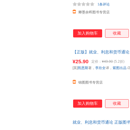
1条评论
卿墨余晖图书专营店
加入购物车
收藏
【正版】就业、利息和货币通论
式改变了经济学阅读的模式，改
¥25.90
定价：
¥49.90
(5.2折)
[英]
凯恩斯
著，
李欣全
译，
紫图出品
/
锦图图书专营店
加入购物车
收藏
就业、利息和货币通论 正版图书