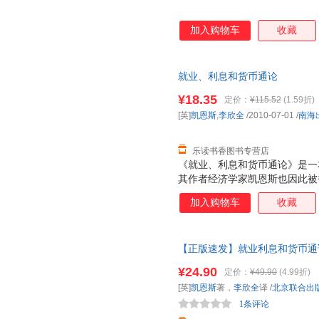
加入购物车
收藏
就业、利息和货币通论
¥18.35
定价：
¥115.52
(1.59折)
[英]
凯恩斯
,
李欣全
/2010-07-01
/
南海
乐读书香图书专营店
《就业、利息和货币通论》是一本
其作者经济学家凯恩斯也因此被誉
奠定了宏观经济学的基础， 并
加入购物车
收藏
论》并称为影响人类历史进程的
像“哥白尼在天文学上，达尔文
命”。在过去的一段时期内，西
【正版速发】就业利息和货币通
业、利息和货币通论》”作为“有
基础参考教材书西方理财期货资
¥24.90
定价：
¥49.90
(4.99折)
[英]
凯恩斯
著，
李欣全
译
/
北京联合出
1条评论