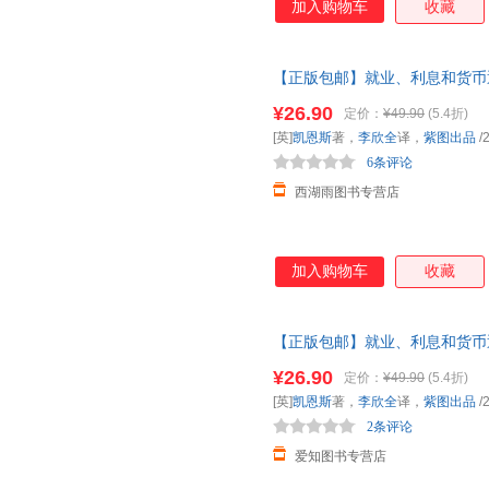
加入购物车
收藏
【正版包邮】就业、利息和货币
的方式改变了经济学阅读的模式
¥26.90
定价：
¥49.90
(5.4折)
包邮速发 假一罚十
[英]
凯恩斯
著，
李欣全
译，
紫图出品
/
6条评论
西湖雨图书专营店
加入购物车
收藏
【正版包邮】就业、利息和货币
经济政策的书。彩色插图珍藏本
¥26.90
定价：
¥49.90
(5.4折)
包邮速发 假一罚十
[英]
凯恩斯
著，
李欣全
译，
紫图出品
/
2条评论
爱知图书专营店