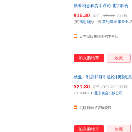
就业利息和货币通论 北京联合 
¥16.30
定价：
¥49.90
(3.27折)
(英)
凯恩斯|
总主编:
黄利|译者
:
李欣全
/
辽宁出版集团图书专营店
加入购物车
收藏
就业、利息和货币通论 [英]凯恩斯著
北京联合出版公司 正版全新书籍
¥21.80
定价：
¥49.90
(4.37折)
2015-06-01
/
北京联合出版公司
辽版新华书店旗舰店
加入购物车
收藏