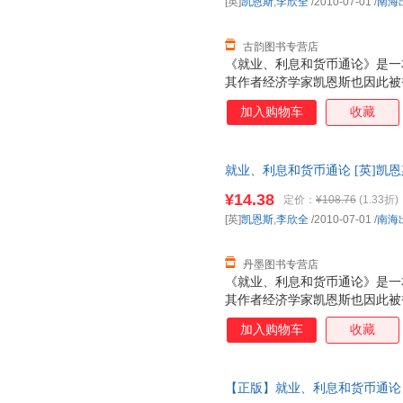
[英]
凯恩斯
,
李欣全
/2010-07-01
/
南海
古韵图书专营店
《就业、利息和货币通论》是一本
其作者经济学家凯恩斯也因此被誉
奠定了宏观经济学的基础， 并
加入购物车
收藏
论》并称为影响人类历史进程的
像“哥白尼在天文学上，达尔文
命”。在过去的一段时期内，西
就业、利息和货币通论 [英]凯恩斯,
业、利息和货币通论》”作为“有
¥14.38
定价：
¥108.76
(1.33折)
[英]
凯恩斯
,
李欣全
/2010-07-01
/
南海
丹墨图书专营店
《就业、利息和货币通论》是一本
其作者经济学家凯恩斯也因此被誉
奠定了宏观经济学的基础， 并
加入购物车
收藏
论》并称为影响人类历史进程的
像“哥白尼在天文学上，达尔文
命”。在过去的一段时期内，西
【正版】就业、利息和货币通论 
业、利息和货币通论》”作为“有