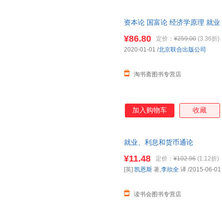
资本论 国富论 经济学原理 就
中文全译本马克思自营彩图珍藏
¥86.80
定价：
¥259.00
(3.36折)
2020-01-01
/
北京联合出版公司
淘书斋图书专营店
加入购物车
收藏
就业、利息和货币通论
¥11.48
定价：
¥102.96
(1.12折)
[英]
凯恩斯
著,
李欣全
译
/2015-06-01
读书会图书专营店