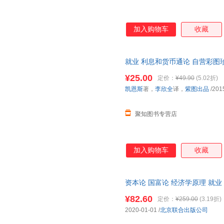
加入购物车
收藏
就业 利息和货币通论 自营彩
论体系书 银行学经济学基础参
¥25.00
定价：
¥49.90
(5.02折)
凯恩斯
著，
李欣全
译，
紫图出品
/201
聚知图书专营店
加入购物车
收藏
资本论 国富论 经济学原理 就
中文全译本马克思自营彩图珍藏
¥82.60
定价：
¥259.00
(3.19折)
2020-01-01
/
北京联合出版公司