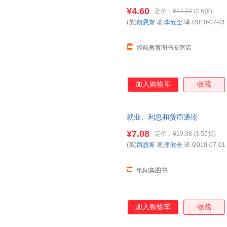
正版图书下单即可
¥4.60
定价：
¥17.72
(2.6折)
(英)
凯恩斯
著,
李欣全
译
/2010-07-01
维航教育图书专营店
加入购物车
收藏
就业、利息和货币通论
¥7.08
定价：
¥19.98
(3.55折)
(英)
凯恩斯
著,
李欣全
译
/2010-07-01
纸间集图书
加入购物车
收藏