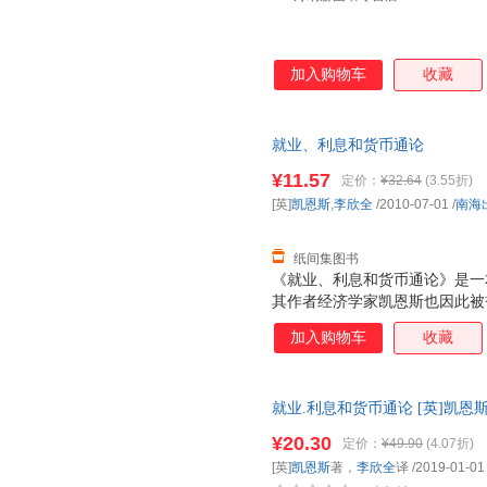
加入购物车
收藏
就业、利息和货币通论
¥11.57
定价：
¥32.64
(3.55折)
[英]
凯恩斯
,
李欣全
/2010-07-01
/
南海
纸间集图书
《就业、利息和货币通论》是一本
其作者经济学家凯恩斯也因此被誉
奠定了宏观经济学的基础， 并
加入购物车
收藏
论》并称为影响人类历史进程的
像“哥白尼在天文学上，达尔文
命”。在过去的一段时期内，西
就业.利息和货币通论 [英]凯恩
业、利息和货币通论》”作为“有
¥20.30
定价：
¥49.90
(4.07折)
[英]
凯恩斯
著，
李欣全
译
/2019-01-01