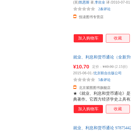
(英)
凯恩斯
著,
李欣全
译
/2010-07-01
2条评论
悦读图书专营店
加入购物车
收藏
就业、利息和货币通论（全新升
¥10.70
定价：
¥49.90
(2.15折)
2015-06-01
/
北京联合出版公司
5条评论
北京紫图图书旗舰店
★《就业、利息和货币通论》是
典著作。它西方经济学史上具有
政策有着重大的指导意义。这本
加入购物车
收藏
典范。 ★这次出版的彩图珍藏
精美的图片配以浅显优美的文字
变得平易近人。即使没有任何经
就业、利息和货币通论 978754
名著，以另一种方式体验经济学