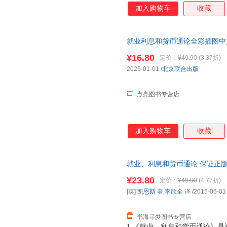
加入购物车
收藏
就业利息和货币通论全彩插图中文
当斯密金融投资学经济发展理论
¥16.80
定价：
¥49.90
(3.37折)
2025-01-01
/
北京联合出版
点亮图书专营店
加入购物车
收藏
就业、利息和货币通论 保证正版
¥23.80
定价：
¥49.90
(4.77折)
[英]
凯恩斯
著,
李欣全
译
/2015-06-01
书海寻梦图书专营店
1.《就业、利息和货币通论》