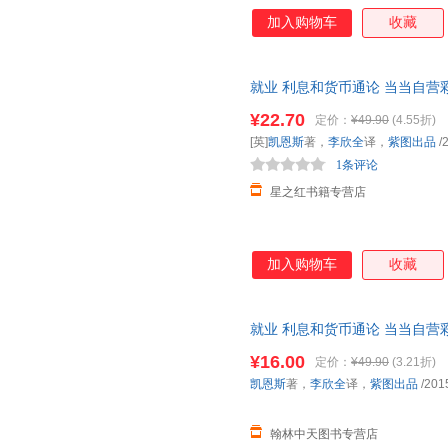
加入购物车
收藏
就业 利息和货币通论 当当自
义理论体系经典书 银行学经济
¥22.70
定价：
¥49.90
(4.55折)
[英]
凯恩斯
著，
李欣全
译，
紫图出品
/
1条评论
星之红书籍专营店
加入购物车
收藏
就业 利息和货币通论 当当自
义理论体系书 银行学经济学基
¥16.00
定价：
¥49.90
(3.21折)
凯恩斯
著，
李欣全
译，
紫图出品
/201
翰林中天图书专营店