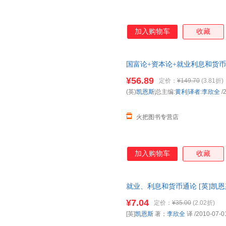
加入购物车
收藏
国富论+资本论+就业利息和货币
¥56.89
定价：
¥149.70
(3.81折)
(英)
凯恩斯|
总主编:
黄利|译者
:
李欣全
/
火把图书专营店
加入购物车
收藏
就业、利息和货币通论 [英]凯
忧】 【速开发票，优质售后，
¥7.04
定价：
¥35.00
(2.02折)
[英]
凯恩斯
著；
李欣全
译
/2010-07-0