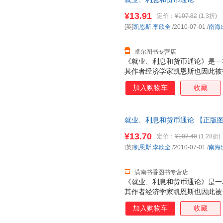
名著，以前所未有的方式体验经
商城官网专卖店：
¥13.91
定价：
¥107.82
(1.3折)
[英]
凯恩斯
,
李欣全
/2010-07-01
/
南海
卓尔图书专营店
《就业、利息和货币通论》是一本
其作者经济学家凯恩斯也因此被誉
奠定了宏观经济学的基础， 并
加入购物车
收藏
论》并称为影响人类历史进程的
像“哥白尼在天文学上，达尔文
命”。在过去的一段时期内，西
就业、利息和货币通论 【正版
业、利息和货币通论》”作为“有
¥13.70
定价：
¥107.40
(1.28折)
[英]
凯恩斯
,
李欣全
/2010-07-01
/
南海
潢南书香图书专营店
《就业、利息和货币通论》是一本
其作者经济学家凯恩斯也因此被誉
奠定了宏观经济学的基础， 并
加入购物车
收藏
论》并称为影响人类历史进程的
像“哥白尼在天文学上，达尔文