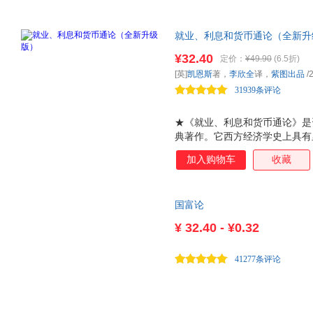
就业、利息和货币通论（全新升级
一本让普通人读懂政府经济政策
¥32.40
定价：
¥49.90
(6.5折)
经济学阅读的模式，用精美的图
[英]
凯恩斯
著，
李欣全
译，
紫图出品
/
的刻板面孔，使经济学变得平易
31939条评论
★《就业、利息和货币通论》是
典著作。它西方经济学史上具有
政策有着重大的指导意义。这本
加入购物车
收藏
典范。 ★这次出版的彩图珍藏
精美的图片配以浅显优美的文字
变得平易近人。即使没有任何经
国富论
名著，以另一种方式体验经济学
¥
32.40 - ¥0.32
41277条评论