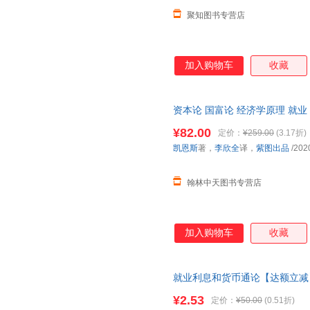
聚知图书专营店
加入购物车
收藏
资本论 国富论 经济学原理 就
中文全译本马克思当当自营彩图
¥82.00
定价：
¥259.00
(3.17折)
凯恩斯
著，
李欣全
译，
紫图出品
/202
翰林中天图书专营店
加入购物车
收藏
就业利息和货币通论【达额立减】
询书籍库存]
¥2.53
定价：
¥50.00
(0.51折)