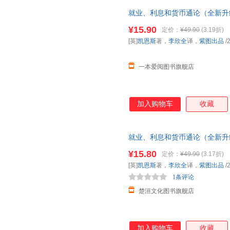
就业、利息和货币通论（全新升
中文全译本金融投资学书籍凯恩
¥15.90
定价：
¥49.90
(3.19折)
保障
[英]
凯恩斯
著，
李欣全
译，
紫图出品
/
一本爱阅图书旗舰店
加入购物车
收藏
就业、利息和货币通论（全新升
中文全译本金融投资学书籍凯恩
¥15.80
定价：
¥49.90
(3.17折)
[英]
凯恩斯
著，
李欣全
译，
紫图出品
/
1条评论
楚洹文化图书旗舰店
加入购物车
收藏