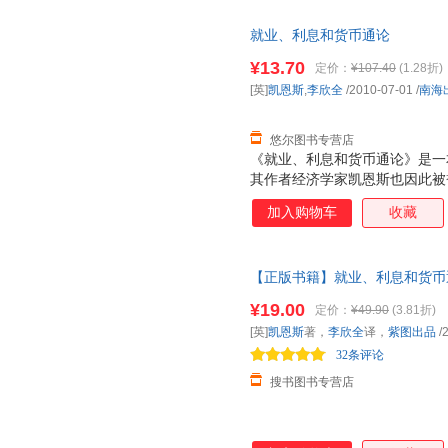
命”。在过去的一段时期内，西
就业、利息和货币通论
业、利息和货币通论》”作为“有
¥13.70
定价：
¥107.40
(1.28折)
[英]
凯恩斯
,
李欣全
/2010-07-01
/
南海
悠尔图书专营店
《就业、利息和货币通论》是一本
其作者经济学家凯恩斯也因此被誉
奠定了宏观经济学的基础， 并
加入购物车
收藏
论》并称为影响人类历史进程的
像“哥白尼在天文学上，达尔文
命”。在过去的一段时期内，西
【正版书籍】就业、利息和货币
业、利息和货币通论》”作为“有
原著全彩插图中文全译本金融投
¥19.00
定价：
¥49.90
(3.81折)
[英]
凯恩斯
著，
李欣全
译，
紫图出品
/
32条评论
搜书图书专营店