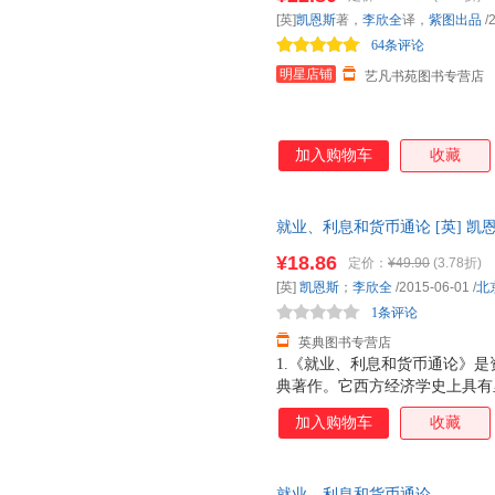
[英]
凯恩斯
著，
李欣全
译，
紫图出品
/
64条评论
明星店铺
艺凡书苑图书专营店
加入购物车
收藏
就业、利息和货币通论 [英] 
9787550245136
¥18.86
定价：
¥49.90
(3.78折)
[英]
凯恩斯
；
李欣全
/2015-06-01
/
北
1条评论
英典图书专营店
1.《就业、利息和货币通论》
典著作。它西方经济学史上具有
政策有着重大的指导意义。这本
加入购物车
收藏
典范。 2.这次出版的彩图珍
精美的图片配以浅显优美的文字
变得平易近人。即使没有任何经
就业、利息和货币通论