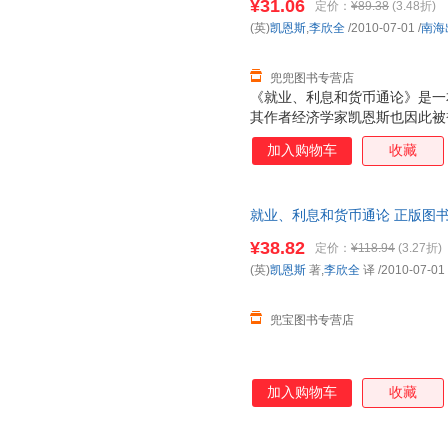
¥31.06
定价：
¥89.38
(3.48折)
(英)
凯恩斯
,
李欣全
/2010-07-01
/
南海
兜兜图书专营店
《就业、利息和货币通论》是一本
其作者经济学家凯恩斯也因此被誉
奠定了宏观经济学的基础， 并
加入购物车
收藏
论》并称为影响人类历史进程的
像“哥白尼在天文学上，达尔文
命”。在过去的一段时期内，西
就业、利息和货币通论 正版图书
业、利息和货币通论》”作为“有
¥38.82
定价：
¥118.94
(3.27折)
(英)
凯恩斯
著,
李欣全
译
/2010-07-01
兜宝图书专营店
加入购物车
收藏