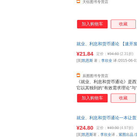
天钰图书专营店
加入购物车
收藏
就业、利息和货币通论 【速开
退换】
¥21.84
定价：
¥94.60
(2.31折)
[英]
凯恩斯
著；
李欣全
译
/2015-06-0
辰图图书专营店
《就业、利息和货币通论》是西
它以其独到的“有效需求理论”与
束手无策的资本主义世界指出了
加入购物车
收藏
然会随着经济的周期性波动而涨
资产的实际价值，也将影响持有
币通论》深入浅出地论述经济学
就业、利息和货币通论一本让普
所未有的方式体验经济学，即使
懂。
¥24.80
定价：
¥49.90
(4.97折)
[英]
凯恩斯
著，
李欣全
译，
紫图出品
/