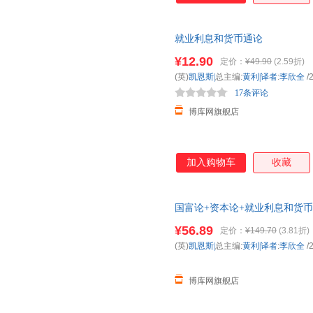
就业利息和货币通论
¥12.90
定价：
¥49.90
(2.59折)
(英)
凯恩斯|
总主编:
黄利|译者
:
李欣全
/
17条评论
博库网旗舰店
加入购物车
收藏
国富论+资本论+就业利息和货币
¥56.89
定价：
¥149.70
(3.81折)
(英)
凯恩斯|
总主编:
黄利|译者
:
李欣全
/
博库网旗舰店