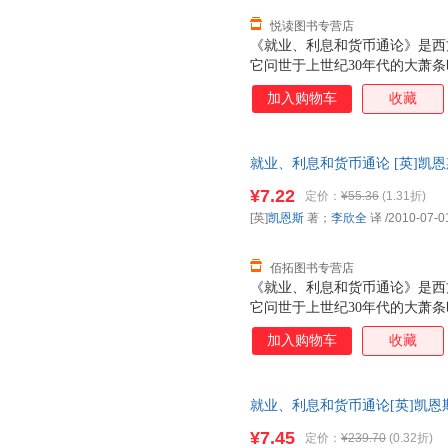
悦读图书专营店
《就业、利息和货币通论》是西
它问世于上世纪30年代的大萧条
论”，解释了生产水平倒退及失
加入购物车
收藏
今天，我们每个人的资产甚至命
胀率、利息、央行货币政策中的
价值，也将影响持有者选择投资
就业、利息和货币通论 [英]凯恩
现代人不可不知的经济学知识。
票，优质售后，支持7天无理由
¥7.22
定价：
¥55.36
(1.31折)
[英]
凯恩斯
著；
李欣全
译
/2010-07-0
佰拓图书专营店
《就业、利息和货币通论》是西
它问世于上世纪30年代的大萧条
论”，解释了生产水平倒退及失
加入购物车
收藏
今天，我们每个人的资产甚至命
胀率、利息、央行货币政策中的
价值，也将影响持有者选择投资
就业、利息和货币通论[英]凯恩
现代人不可不知的经济学知识。
9787544237291 正版旧
¥7.45
定价：
¥239.70
(0.32折)