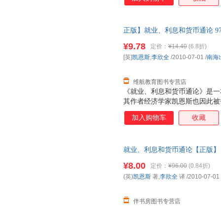
正版】就业、利息和货币通论 978
格是一本的价格，需联系在线客
¥9.78
定价：
¥14.40
(6.8折)
在线客服！
[英]
凯恩斯
,
李欣全
/2010-07-01
/
南海
维航教育图书专营店
《就业、利息和货币通论》是一本
其作者经济学家凯恩斯也因此被誉
奠定了宏观经济学的基础， 并
加入购物车
收藏
论》并称为影响人类历史进程的
像“哥白尼在天文学上，达尔文
命”。在过去的一段时期内，西
就业、利息和货币通论【正版】
业、利息和货币通论》”作为“有
¥8.00
定价：
¥96.00
(0.84折)
(英)
凯恩斯
著,
李欣全
译
/2010-07-01
伴书房图书专营店