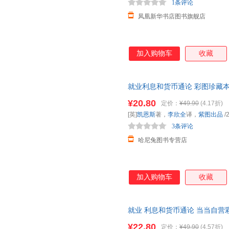
1条评论
凤凰新华书店图书旗舰店
加入购物车
收藏
就业利息和货币通论 彩图珍藏
系经典书 银行学经济学基础参考
¥20.80
定价：
¥49.90
(4.17折)
[英]
凯恩斯
著，
李欣全
译，
紫图出品
/
3条评论
哈尼兔图书专营店
加入购物车
收藏
就业 利息和货币通论 当当自
义理论体系经典书 银行学经济
¥22.80
定价：
¥49.90
(4.57折)