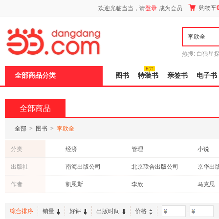
新
购物车
欢迎光临当当，请
登录
成为会员
窗
口
打
开
无
障
热搜:
白狼星
碍
师3
重建秦
说
全部商品分类
图书
特装书
亲签书
电子书
明
页
面,
按
全部商品
Ctrl
加
波
全部
>
图书
>
李欣全
浪
键
分类
经济
管理
小说
打
开
考试
教材
工业技
出版社
南海出版公司
北京联合出版公司
京华出
导
盲
科学技术文献出版社
作者
凯恩斯
李欣
马克思
模
式
综合排序
销量
好评
出版时间
价格
-