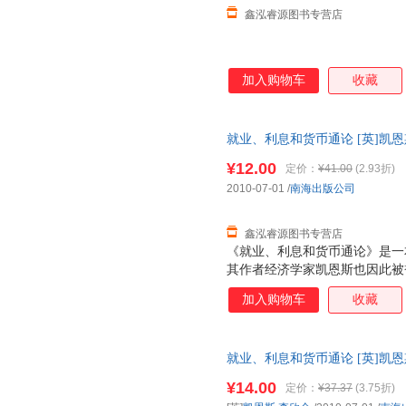
鑫泓睿源图书专营店
加入购物车
收藏
就业、利息和货币通论 [英]凯
发货，物流便捷，下单秒杀，欢
¥12.00
定价：
¥41.00
(2.93折)
2010-07-01
/
南海出版公司
鑫泓睿源图书专营店
《就业、利息和货币通论》是一本
其作者经济学家凯恩斯也因此被誉
奠定了宏观经济学的基础， 并
加入购物车
收藏
论》并称为影响人类历史进程的
像“哥白尼在天文学上，达尔文
命”。在过去的一段时期内，西
就业、利息和货币通论 [英]凯
业、利息和货币通论》”作为“有
国三仓发货，物流便捷，下单秒
¥14.00
定价：
¥37.37
(3.75折)