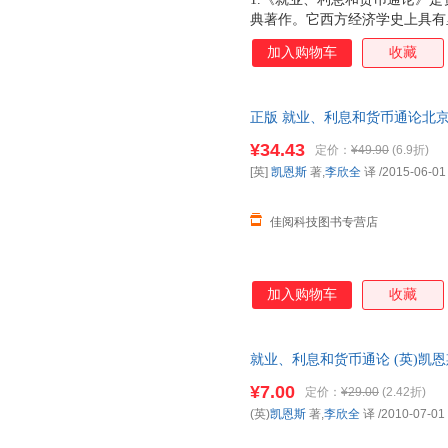
典著作。它西方经济学史上具有
政策有着重大的指导意义。这本
加入购物车
收藏
典范。 2.这次出版的彩图珍
精美的图片配以浅显优美的文字
变得平易近人。即使没有任何经
正版 就业、利息和货币通论北京联合出
名著，以的方式体验经济学。 
Mavard Keyes)著政 正
专卖店：
¥34.43
定价：
¥49.90
(6.9折)
[英]
凯恩斯
著,
李欣全
译
/2015-06-01
佳阅科技图书专营店
加入购物车
收藏
就业、利息和货币通论 (英)凯恩
国三仓发货，物流便捷，下单秒
¥7.00
定价：
¥29.00
(2.42折)
(英)
凯恩斯
著,
李欣全
译
/2010-07-01