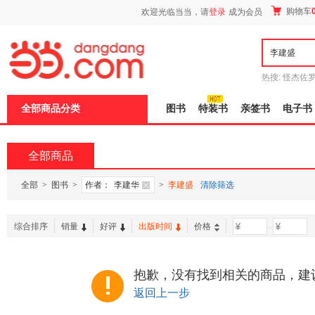
新
购物车
欢迎光临当当，请
登录
成为会员
窗
口
打
开
无
障
热搜:
怪杰佐
碍
谎
吾辈如神
说
全部商品分类
图书
特装书
亲签书
电子书
明
页
面,
按
全部商品
Ctrl
加
波
全部
>
图书
>
作者：
李建华
>
李建盛
清除筛选
浪
键
打
综合排序
销量
好评
出版时间
价格
-
开
导
盲
模
抱歉，没有找到相关的商品，建
式
返回上一步