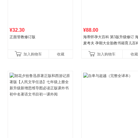
¥32.30
¥88.00
正面管教修订版
海蒂怀孕大百科 第5版升级修订 
麦考夫 孕期大全胎教书籍育儿百科
妈育婴母婴喂养怀孕胎教孕产孕
加入购物车
收藏
加入购物车
收藏
健养生百科读物当