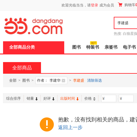
新
购物车
欢迎光临当当，请
登录
成为会员
窗
口
打
开
无
障
热搜:
白狼星
碍
师3
重建秦
说
全部商品分类
图书
特装书
亲签书
电子书
明
页
面,
按
全部商品
Ctrl
加
波
全部
>
图书
>
作者：
李建华
>
李建盛
清除筛选
浪
键
打
综合排序
销量
好评
出版时间
价格
-
开
导
盲
模
抱歉，没有找到相关的商品，建
式
返回上一步