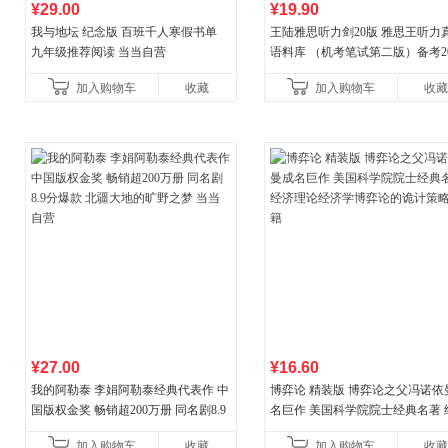
¥29.00
¥19.90
我与地坛 纪念版 百班千人寒假书单
王陆雅思听力剑20版 雅思王听力
九年级推荐阅读 当当自营
语料库 （机考笔试第二版）备考20
年新版领跑雅思听力IELTS听力
加入购物车
收藏
加入购物车
收藏
新增在
¥27.00
¥16.60
我的阿勒泰 李娟阿勒泰经典代表作 中
博弈论 精装版 博弈论之父冯诺依
国版权金奖 畅销超200万册 同名剧8.9
名巨作 美国科学院院士经典名著 
分爆款 北疆大地的旷野之梦 当当自营
理论经济学博弈论的诡计策略书
加入购物车
收藏
加入购物车
收藏