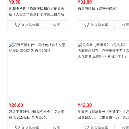
¥9.50
¥31.80
朝花夕拾鲁迅原著正版和西游记原著
自卑与超越（完整全译本）
版【人民文学任选】七年级上册全新
升级新增思维导图必读正版课外书初
加入购物车
收藏
加入购物车
收藏
中名著语文书目初一课外阅
¥26.00
¥42.30
习近平新时代中国特色社会主义思想
见春天（新增番外《见答案》！
概论 2023新版 自考15041
藏量超35万、点击量破千万！晋
气作者 纵虎嗅花 催泪之作！）
加入购物车
收藏
加入购物车
收藏