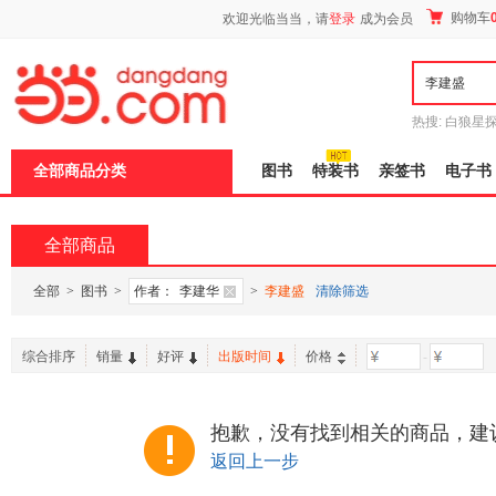
新
购物车
欢迎光临当当，请
登录
成为会员
窗
口
打
开
无
障
热搜:
白狼星
碍
师3
重建秦
说
全部商品分类
图书
特装书
亲签书
电子书
明
页
面,
按
全部商品
Ctrl
加
波
全部
>
图书
>
作者：
李建华
>
李建盛
清除筛选
浪
键
打
综合排序
销量
好评
出版时间
价格
-
开
导
盲
模
抱歉，没有找到相关的商品，建
式
返回上一步