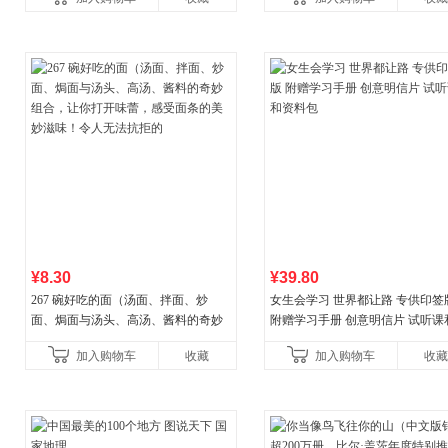
权益
¥8.30
¥39.80
267 碗好吃的面（汤面、拌面、炒
女生会学习 世界都让路 专供印签
面、焗面与汤头、高汤、酱料的奇妙
附赠学习手册 创意明信片 试听课
组合，让你打开味蕾，感受面条的美
料包
加入购物车
收藏
加入购物车
收藏
妙滋味！令人无法抗拒的