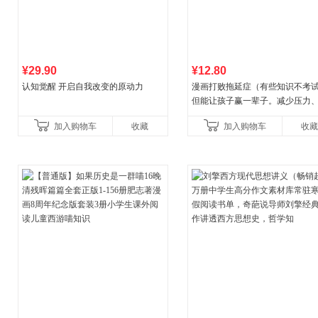
¥29.90
¥12.80
认知觉醒 开启自我改变的原动力
漫画打败拖延症（有些知识不考
但能让孩子赢一辈子。减少压力
强自信、把握机遇、培养自律，
加入购物车
收藏
加入购物车
收藏
合“小行动”触发大脑行动开