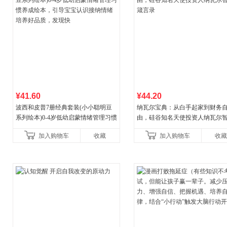
¥41.60
¥44.20
波西和皮普7册经典套装(小小聪明豆
纳瓦尔宝典：从白手起家到财务
系列绘本)0-4岁低幼启蒙情绪管理习惯
由，硅谷知名天使投资人纳瓦尔
养成绘本，引导宝宝认识接纳情绪培
箴言录
加入购物车
收藏
加入购物车
收藏
养好品质，发现快