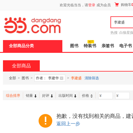
新
购物车
欢迎光临当当，请
登录
成为会员
窗
口
打
开
无
障
热搜:
白狼星
碍
师3
重建秦
说
全部商品分类
图书
特装书
亲签书
电子书
明
页
面,
按
全部商品
Ctrl
加
波
全部
>
图书
>
作者：
李建华
>
李建盛
清除筛选
浪
键
打
综合排序
销量
好评
出版时间
价格
-
开
导
盲
模
抱歉，没有找到相关的商品，建
式
返回上一步