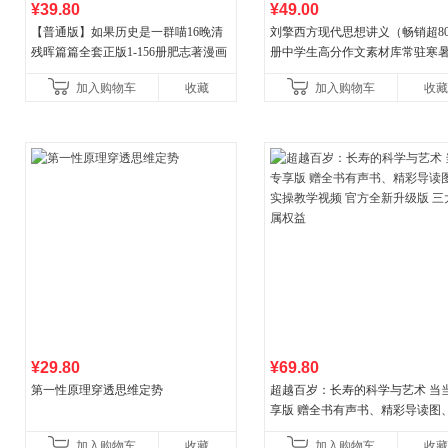
¥39.80
¥49.00
【普通版】如果历史是一群喵16晚清
刘擎西方现代思想讲义（畅销超8
残晖篇篇全套正版1-156册肥志著漫画
册中学生高分作文素材库常驻寒
8周年纪念版套装3册小学生课外阅读
阅读书单，奇葩说导师刘擎经典
加入购物车
收藏
加入购物车
收藏
儿童西游喵知识
讲透西方思想史，哲学知
¥29.80
¥69.80
第一性原理穿透思维定势
超越百岁：长寿的科学与艺术 当
享版 赠全书有声书、精彩导读图
操教学视频 官方全新升级版 三大
加入购物车
收藏
加入购物车
收藏