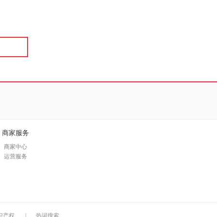
具
品
外
品
讯
音
公
器
商家服务
商家中心
运营服务
识产权
|
热词搜索