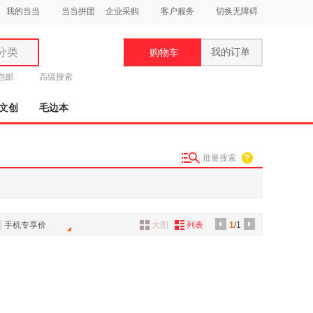
我的当当
当当拼团
企业采购
客户服务
切换无障碍
分类
我的订单
购物车
类
元包邮
高级搜索
文创
毛边本
批量搜索
妆
品
饰
手机专享价
大图
列表
1
/1
鞋
用
饰