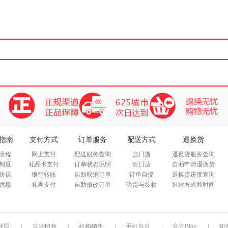
箱包皮
手表饰
运动户
汽车用
食品
手机通
数码影
电脑办
大家电
家用电
指南
支付方式
订单服务
配送方式
退换货
流程
网上支付
配送服务查询
当日递
退换货服务查询
制度
礼品卡支付
订单状态说明
次日达
自助申请退换货
协议
银行转账
自助取消订单
订单自提
退换货进度查询
优惠
礼券支付
自助修改订单
验货与签收
退款方式和时间
联盟
|
当当招商
|
机构销售
|
手机当当
|
官方Blog
|
知