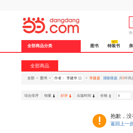
新
窗
口
打
开
无
障
热
碍
说
全部商品分类
图书
特装书
亲
明
页
面,
按
全部商品
Ctrl
加
波
全部
>
图书
>
作者：
李建华
>
李建盛
清除筛选
共
0
件商
浪
键
打
综合排序
销量
好评
出版时间
价格
-
开
导
盲
模
抱歉，没
式
返回上一