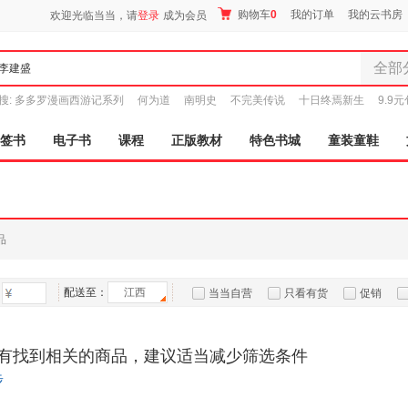
购物车
0
我的订单
我的云书房
欢迎光临当当，请
登录
成为会员
全部
全部分
搜:
多多罗漫画西游记系列
何为道
南明史
不完美传说
十日终焉新生
9.9
尾品汇
图书
签书
电子书
课程
正版教材
特色书城
童装童鞋
电子书
音像
影视
时尚美
品
母婴用
玩具
配送至：
江西
孕婴服
当当自营
只看有货
促销
童装童
特卖
预售
入驻商家
家居日
有找到相关的商品，建议适当减少筛选条件
家具装
步
服装
鞋