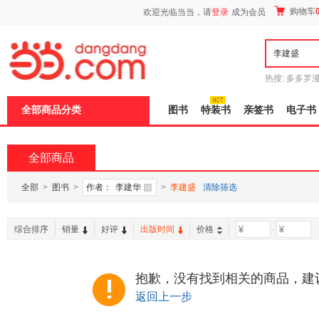
新
购物车
欢迎光临当当，请
登录
成为会员
窗
口
打
开
无
障
热搜:
多多罗
碍
传说
十日终
说
全部商品分类
图书
特装书
亲签书
电子书
明
页
面,
按
全部商品
Ctrl
加
波
全部
>
图书
>
作者：
李建华
>
李建盛
清除筛选
浪
键
打
综合排序
销量
好评
出版时间
价格
-
开
导
盲
模
抱歉，没有找到相关的商品，建
式
返回上一步