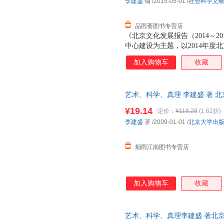
李建盛
编
/2015-05-01
/
社会科学文
品雨斋图书专营店
《北京文化发展报告（2014～
中心建设为主题，以2014年度
为基本内容，从首都文化建设与
加入购物车
收藏
文化创意产业与文化经济、历史
发，分析了2014年北京文化发
的问题提出具有建设性的对策和
艺术、科学、真理 李建盛 著 
质量，此书为单本而非一套，电
¥19.14
定价：
¥118.28
(1.62折)
李建盛
著
/2009-01-01
/
北京大学出
烟雨江南图书专营店
加入购物车
收藏
艺术、科学、真理李建盛 著北京大学