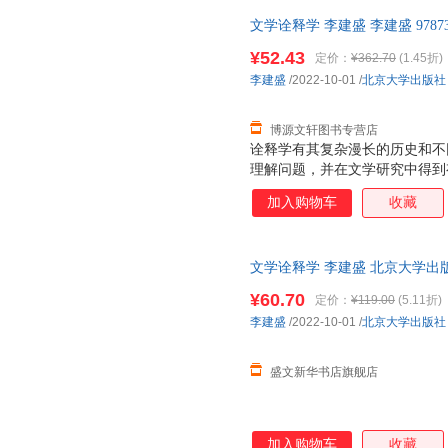
文学诠释学 李建盛 李建盛 9787
质售后，支持7天无理由退换】
¥52.43
定价：
¥362.70
(1.45折)
李建盛
/2022-10-01
/
北京大学出版社
博源文轩图书专营店
诠释学有其复杂漫长的历史和不
理解问题，并在文学研究中得到
论和文学理论的综合视野中考察
加入购物车
收藏
借鉴本体论诠释学思想，广泛吸
有益探讨，探讨文学诠释学的人
文学诠释学 李建盛 北京大学出
仓就近发货
¥60.70
定价：
¥119.00
(5.11折)
李建盛
/2022-10-01
/
北京大学出版社
盛文新华书店旗舰店
加入购物车
收藏