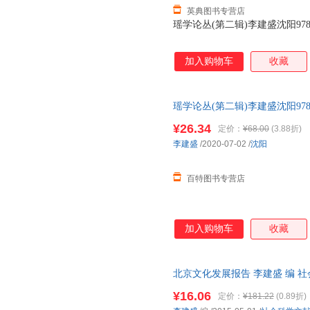
英典图书专营店
瑶学论丛(第二辑)李建盛沈阳97875
加入购物车
收藏
瑶学论丛(第二辑)李建盛沈阳97875
¥26.34
定价：
¥68.00
(3.88折)
李建盛
/2020-07-02
/
沈阳
百特图书专营店
加入购物车
收藏
北京文化发展报告 李建盛 编 
支持7天无理由退换】
¥16.06
定价：
¥181.22
(0.89折)