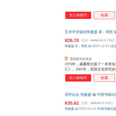
加入购物车
收藏
艺术学关键词李建盛 著；周宪 编北
书，保证质量，此书为单本而非
¥26.70
定价：
¥346.72
(0.78折)
李建盛
著；
周宪
编
/2007-11-01
/
北
墨香图书专营店
1976年，威廉斯出版了一本类
汇》。2005年，英国文化研究
关键词--新修订的文化与社会
加入购物车
收藏
《新关键词》，三十年间，学术
法，那就是把关键词作为社会和
瑶学论丛 李建盛 编 中国书籍
由退换】
¥35.62
定价：
¥80.00
(4.46折)
李建盛
编
/2021-01-01
/
中国书籍出