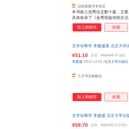
品雨斋图书专营店
本书收入优秀论文数十篇，主要
具体收录了《金秀瑶族传统生活
资源，准确定位，把潇贺古道文
加入购物车
收藏
带》《让当代的创新成为优秀传
文学诠释学 李建盛著 北京大学
¥51.10
定价：
¥119.00
(4.3折)
李建盛
/2022-12-01
/
北京大学出版社
人天书店旗舰店
加入购物车
收藏
文学诠释学 李建盛 北京大学出
籍 正规发票
¥59.70
定价：
¥119.00
(5.02折)