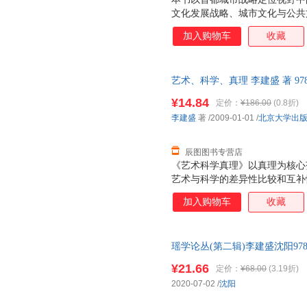
文化发展战略、城市文化与公共
历史文化名城保护与文化交流传播
加入购物车
收藏
新进展、新成就和新动态，并结
意见。
艺术、科学、真理 李建盛 著 978
优质售后，支持7天无理由退换
¥14.84
定价：
¥186.00
(0.8折)
李建盛
著
/2009-01-01
/
北京大学出
辰图图书专营店
《艺术科学真理》以真理为核心
艺术与科学的差异性比较和互补
背景，以杰出艺术家与伟大科学
加入购物车
收藏
术、科学与真理的关系的对立性
与真理的差异性与互补性关系。
20世纪，艺术的真理问题与科
瑶学论丛(第二辑)李建盛沈阳97875
以对立性的观点理解艺术与科学
为了国际学术界的热门话题，但
¥21.66
定价：
¥68.00
(3.19折)
《艺术科学真理》由导论和八章
2020-07-02
/
沈阳
术与科学真理的经验、艺术与科
与理性、艺术的真理与科学的真