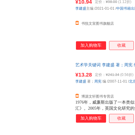
¥10.94
定价：
¥98.00
(1.12折)
李建盛
主编
/2021-01-01
/
中国书籍出
书悦文宣图书旗舰店
加入购物车
收藏
艺术学关键词 李建盛 著；周宪 编 
开发票，优质售后，支持7天无
¥13.28
定价：
¥241.34
(0.56折)
李建盛
著；
周宪
编
/2007-11-01
/
北
博源文轩图书专营店
1976年，威廉斯出版了一本类
汇》。2005年，英国文化研究
关键词--新修订的文化与社会
加入购物车
收藏
《新关键词》，三十年间，学术
法，那就是把关键词作为社会和