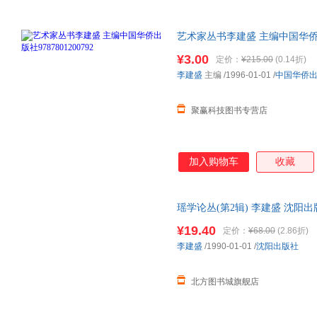
中国人民大学出版社
南京大学出版社
河南美
国防工业出版社
艺术家丛书李建盛 主编中国华侨出版
量，此书为单本而非一套，电子
¥3.00
定价：
¥215.00
(0.14折)
李建盛
主编
/1996-01-01
/
中国华侨
聚赢科技图书专营店
加入购物车
收藏
瑶学论丛(第2辑) 李建盛 沈阳
版全新书籍 正规发票 多仓就近发
¥19.40
定价：
¥68.00
(2.86折)
李建盛
/1990-01-01
/
沈阳出版社
北方图书城旗舰店