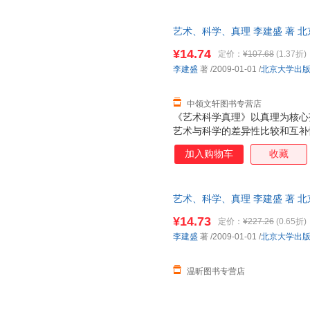
意见。
艺术、科学、真理 李建盛 著 
一套，支持7天无理由退换】
¥14.74
定价：
¥107.68
(1.37折)
李建盛
著
/2009-01-01
/
北京大学出
中领文轩图书专营店
《艺术科学真理》以真理为核心
艺术与科学的差异性比较和互补
背景，以杰出艺术家与伟大科学
加入购物车
收藏
术、科学与真理的关系的对立性
与真理的差异性与互补性关系。
20世纪，艺术的真理问题与科
艺术、科学、真理 李建盛 著 
以对立性的观点理解艺术与科学
请先咨询客服，欢迎选购！
为了国际学术界的热门话题，但
¥14.73
定价：
¥227.26
(0.65折)
《艺术科学真理》由导论和八章
李建盛
著
/2009-01-01
/
北京大学出
术与科学真理的经验、艺术与科
与理性、艺术的真理与科学的真
温昕图书专营店