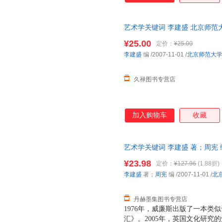
艺术学关键词 李建盛 北京师范大学出
¥25.00
定价：
¥25.00
李建盛
编
/2007-11-01
/
北京师范大
久禄图书专营店
加入购物车
收藏
艺术学关键词 李建盛 著；周宪
退换】
¥23.98
定价：
¥127.96
(1.88折)
李建盛
著；
周宪
编
/2007-11-01
/
北
丹赫墨集图书专营店
1976年，威廉斯出版了一本类
汇》。2005年，英国文化研究