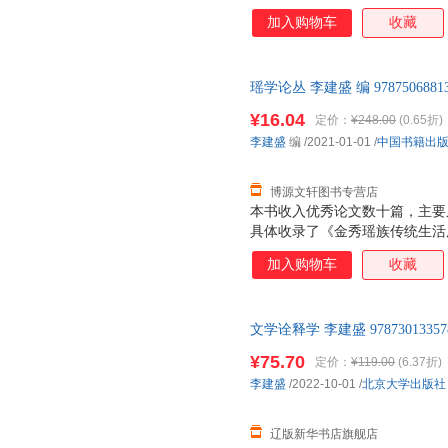
加入购物车
收藏
瑶学论丛 李建盛 编 9787506
后，支持7天无理由退换】
¥16.04
定价：
¥248.00
(0.65折)
李建盛
编
/2021-01-01
/
中国书籍出
博源文轩图书专营店
本书收入优秀论文数十篇，主要
具体收录了《金秀瑶族传统生活
资源，准确定位，把潇贺古道文
加入购物车
收藏
带》《让当代的创新成为优秀传
文学诠释学 李建盛 97873013
正规发票
¥75.70
定价：
¥119.00
(6.37折)
李建盛
/2022-10-01
/
北京大学出版社
辽版新华书店旗舰店