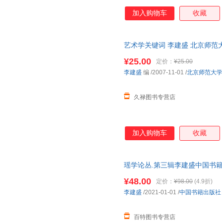
关键词--新修订的文化与社会
加入购物车
收藏
《新关键词》，三十年间，学术
法，那就是把关键词作为社会和
艺术学关键词 李建盛 北京师范大学出
¥25.00
定价：
¥25.00
李建盛
编
/2007-11-01
/
北京师范大
久禄图书专营店
加入购物车
收藏
瑶学论丛.第三辑李建盛中国书籍出版社
¥48.00
定价：
¥98.00
(4.9折)
李建盛
/2021-01-01
/
中国书籍出版社
百特图书专营店