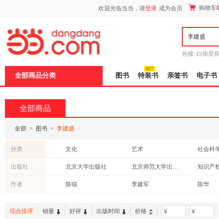
新
购物车
欢迎光临当当，请
登录
成为会员
窗
口
打
开
无
障
热搜:
白狼星
碍
师3
重建秦
说
全部商品分类
图书
特装书
亲签书
电子书
明
页
面,
按
全部商品
Ctrl
加
波
全部
>
图书
>
李建盛
浪
键
分类
文化
艺术
社会科
打
开
哲学/宗教
教材
历史
出版社
北京大学出版社
北京师范大学出版社
知识产
导
青春文学
经济
外语
盲
人民出版社
北京理工大学出版社
人民邮
作者
陈镭
李建军
陈华
模
建筑
计算机/网络
管理
式
江西教育出版社
上海译文出版社
沈阳出
李建
童书
政治/军事
农业/林
天津科技翻译出版社
经济科学出版社
电子工
综合排序
销量
好评
出版时间
价格
-
时尚/美妆
保健/养生
科普读