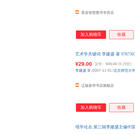
星辰智慧图书专营店
加入购物车
收藏
艺术学关键词 李建盛 著 97873
多仓发货 正规发票
¥29.00
定价：
¥35.00
(8.29折)
李建盛
著
/2007-11-01
/
北京师范大
辽版新华书店旗舰店
加入购物车
收藏
瑶学论丛.第三辑李建盛主编中国
消毒发货,品质保障.套装单售,优