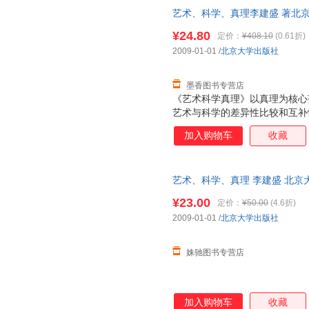
艺术、科学、真理李建盛 著北京大学
质量，此书为单本而非一套，电
¥24.80
定价：
¥408.10
(0.61折)
2009-01-01
/
北京大学出版社
墨香图书专营店
《艺术科学真理》以真理为核心
艺术与科学的差异性比较和互补
背景，以杰出艺术家与伟大科学
加入购物车
收藏
术、科学与真理的关系的对立性
与真理的差异性与互补性关系。
20世纪，艺术的真理问题与科
艺术、科学、真理 李建盛 北京
以对立性的观点理解艺术与科学
了国际学术界的热门话题，但基
¥23.00
定价：
¥50.00
(4.6折)
术科学真理》由导论和八章构成
2009-01-01
/
北京大学出版社
科学真理的经验、艺术与科学真
性、艺术的真理与科学的真理
姝驰图书专营店
加入购物车
收藏