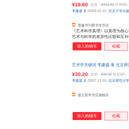
质量，此书为单本而非一套，电
¥19.60
定价：
¥432.30
(0.46折)
李建盛
著
/2009-01-01
/
北京大学出
墨趣书刊图书专营店
《艺术科学真理》以真理为核心
艺术与科学的差异性比较和互补
背景，以杰出艺术家与伟大科学
加入购物车
收藏
术、科学与真理的关系的对立性
与真理的差异性与互补性关系。
20世纪，艺术的真理问题与科
艺术学关键词 李建盛 著 北京
以对立性的观点理解艺术与科学
子发票 多仓就近发货
了国际学术界的热门话题，但基
¥30.20
定价：
¥35.00
(8.63折)
术科学真理》由导论和八章构成
李建盛
著
/2007-11-01
/
北京师范大
科学真理的经验、艺术与科学真
性、艺术的真理与科学的真理
盛文新华书店旗舰店
加入购物车
收藏