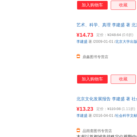
加入购物车
收藏
艺术、科学、真理 李建盛 著 
单本而非一套，电子发票。
¥14.73
定价：
¥248.64
(0.6折)
李建盛
著
/2009-01-01
/
北京大学出
鼎鑫图书专营店
加入购物车
收藏
北京文化发展报告 李建盛 著 
支持7天无理由退换】
¥13.23
定价：
¥119.98
(1.11折)
李建盛
著
/2016-04-01
/
社会科学文
品雨斋图书专营店
本书以首都城市战略定位视野中