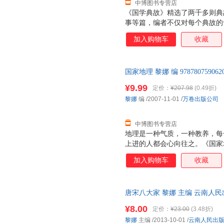
中博图书专营店
《国学典故》精选了两千多则典
事等篇，编者不仅对每个典故的
以通俗易懂的语言将它们背后的
加入购物车
收藏
其源，又了解其中所蕴含的丰富
手，轻松体味中华五千年历史文
国家地理 黎娜 编 97878075
持7天无理由退换】
¥9.99
定价：
¥207.98
(0.49折)
黎娜
编
/2007-11-01
/
万卷出版公司
中博图书专营店
地理是一种气质，一种教养，每
上进的人都会心向往之。《国家
各国和中国的著名山脉、火山、
加入购物车
收藏
革等方面的情况，希冀能激发青
读者克服阅读地理图书的枯燥，
配置了数幅精美的图片，将地理
唐宋八大家 黎娜 主编 云南人
读书、轻松读书。 《国家地理
流便捷，下单秒杀，欢迎选购！
地令人叹绝的奇观胜景，涵盖了
¥8.00
定价：
¥23.00
(3.48折)
观，纵经横纬，无所不至，如北
黎娜
主编
/2013-10-01
/
云南人民出
廷的冰川国家公园、地球脸上的