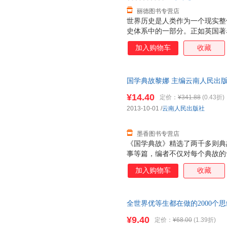
丽德图书专营店
世界历史是人类作为一个现实整
史体系中的一部分。正如英国著
在历史感悟之中，他就一定是获
加入购物车
收藏
座智慧之库。”对于我们每一个
貌，掌握了人类社会发展各阶段
才能在全球化发展的环境中，认
国学典故黎娜 主编云南人民出版社9
史体例，以时间为序，选取了世
书为单本而非一套，电子发票！
就、灿烂文化等内容，在保证历
¥14.40
定价：
¥341.88
(0.43折)
史、世界近代史、世界现代史、
2013-10-01
/
云南人民出版社
类社会演进的基本脉络和多元文
历史，进而掌握人类
墨香图书专营店
《国学典故》精选了两千多则典
事等篇，编者不仅对每个典故的
以通俗易懂的语言将它们背后的
加入购物车
收藏
其源，又了解其中所蕴含的丰富
手，轻松体味中华五千年历史文
全世界优等生都在做的2000个
¥9.40
定价：
¥68.00
(1.39折)