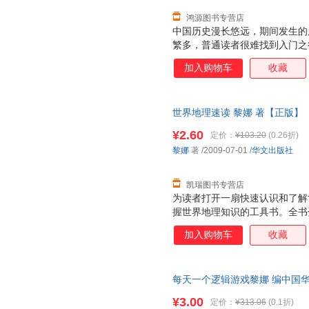
将以最轻松的
鸿源图书专营店
中国历史漫长悠远，期间发生的
繁多，普通读者很难找到入门之
例，即在一定的历史观的指导下
加入购物车
收藏
释，是读者在较短时间内了解中
力求在真实性、趣味性和启发性
体例和创新的形式，全方位、新
世界地理速读 黎娜 著【正版】
源头、中原争霸、九州一统、离
换】
中国历史演进的基本脉络和中华
¥2.60
定价：
¥103.20
(0.26折)
觉、精美的图片、新颖的设计等
黎娜
著
/2009-07-01
/
华文出版社
松亲切，帮助读者从一个全新的
史、思考历史。
凯瑞图书专营店
为读者打开一扇快速认识和了解
握世界地理知识的工具书。全书
洲、南极洲七个部分，设置“概况
加入购物车
收藏
输”、“主要城市”、“主要名胜
知识，带领读者轻松学习地理知
容相契合的精美图片，通过与版
每天一个逻辑游戏黎娜 编中国华侨出
文化的力量与图画的色彩一起流
量，此书为单本而非一套，电子
受视觉大餐，轻松获取知识。
¥3.00
定价：
¥313.06
(0.1折)