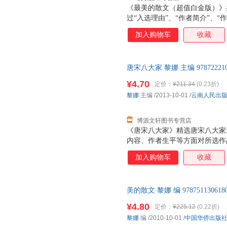
《最美的散文（超值白金版）》
过“入选理由”、“作者简介”、
确、透彻地把握作品的思想内涵
加入购物车
收藏
唐宋八大家 黎娜 主编 978722
后，支持7天无理由退换】
¥4.70
定价：
¥211.34
(0.23折)
黎娜
主编
/2013-10-01
/
云南人民出
博源文轩图书专营店
《唐宋八大家》精选唐宋八大家
内容、作者生平等方面对所选作
散文创作成就的同时，对韩愈、
加入购物车
收藏
的词也一并铺陈，进一步张扬其
的继往开来的重要贡献。
美的散文 黎娜 编 97875113
支持7天无理由退换】
¥4.80
定价：
¥225.12
(0.22折)
黎娜
编
/2010-10-01
/
中国华侨出版