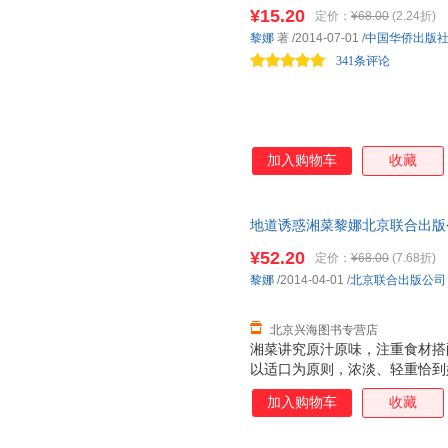
¥15.20
定价：
¥68.00
(2.24折)
黎娜
著
/2014-07-01
/
中国华侨出版
341条评论
加入购物车
收藏
地道诱惑湘菜黎娜北京联合出版公司9
无理由退货让您购物无忧
¥52.20
定价：
¥68.00
(7.68折)
黎娜
/2014-04-01
/
北京联合出版公司
北京兴海图书专营店
湘菜讲究原汁原味，注重食材搭
以适口为原则，浓淡、轻重恰到
典湘菜、□67款家常湘菜，尖
加入购物车
收藏
干、湘卤牛肉、手菜……荤素搭
上精美的图片，保证让你轻松上