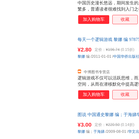
中国历史漫长悠远，期间发生的
繁多，普通读者很难找到入门之
例，即在一定的历史观的指导下
加入购物车
收藏
释，是读者在较短时间内了解中
力求在真实性、趣味性和启发性
体例和创新的形式，全方位、新
每天一个逻辑游戏 黎娜 编 9787
源头、中原争霸、九州一统、离
质售后，支持7天无理由退换】
中国历史演进的基本脉络和中华
¥2.80
定价：
¥196.74
(0.15折)
觉、精美的图片、新颖的设计等
黎娜
编
/2011-01-01
/
中国华侨出版
松亲切，帮助读者从一个全新的
史、思考历史。
中博图书专营店
逻辑游戏不仅可以活跃思维，而
空间，从而在潜移默化中提高逻
发大脑里沉睡的逻辑力，让你的
加入购物车
收藏
往根据解题方式而分类的方法，
逻辑游戏、图形逻辑游戏、数字
辑与创新6个部分，各种题型灵
图说 中国通史黎娜 编；于海娣华文
题的枯燥，让你真正感受到是在“
量，此书为单本而非一套，电子
自由操，使思维因此得到发散。
¥3.00
定价：
¥220.50
(0.14折)
的原则设计的，你可以根据自己
黎娜
编；
于海娣
/2009-08-01
/
华文
和训练。这是一本开发潜能的游