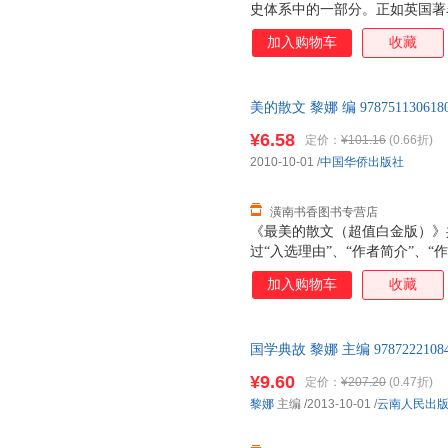
史体系中的一部分。正如英国著
在历史感悟之中，他就一定是获
加入购物车
收藏
一座智慧之库。”对于我们每一
风貌，掌握了人类社会发展各阶
训，才能在全球化发展的环境中
美的散文 黎娜 编 97875113
用通史体例，以时间为序，选取
支持7天无理由退换】
成就、灿烂文化等内容，在保证
¥6.58
定价：
¥101.16
(0.66折)
代史、世界近代史、世界现代史
2010-10-01
/
中国华侨出版社
人类社会演进的基本脉络和多元
界历史，进而掌握人
潢南书香图书专营店
《最美的散文（超值白金版）》
过“入选理由”、“作者简介”、
确、透彻地把握作品的思想内涵
加入购物车
收藏
国学典故 黎娜 主编 9787222
后，支持7天无理由退换】
¥9.60
定价：
¥207.20
(0.47折)
黎娜
主编
/2013-10-01
/
云南人民出