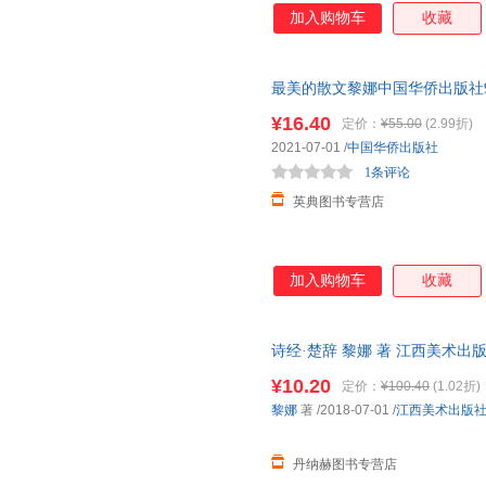
加入购物车
收藏
最美的散文黎娜中国华侨出版社97875113
¥16.40
定价：
¥55.00
(2.99折)
2021-07-01
/
中国华侨出版社
1条评论
英典图书专营店
加入购物车
收藏
诗经·楚辞 黎娜 著 江西美术出版社
满额减】
¥10.20
定价：
¥100.40
(1.02折)
黎娜
著
/2018-07-01
/
江西美术出版
丹纳赫图书专营店