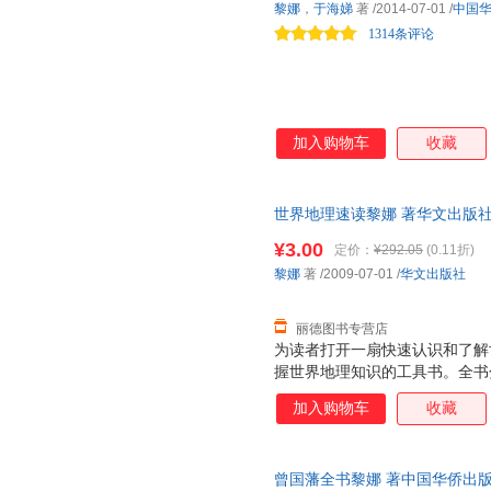
黎娜
，
于海娣
著
/2014-07-01
/
中国
1314条评论
加入购物车
收藏
世界地理速读黎娜 著华文出版社97
为单本而非一套，电子发票！
¥3.00
定价：
¥292.05
(0.11折)
黎娜
著
/2009-07-01
/
华文出版社
丽德图书专营店
为读者打开一扇快速认识和了解
握世界地理知识的工具书。全书
洲、南极洲七个部分，设置“概况
加入购物车
收藏
输”、“主要城市”、“主要名胜
知识，带领读者轻松学习地理知
容相契合的精美图片，通过与版
曾国藩全书黎娜 著中国华侨出版社9
文化的力量与图画的色彩一起流