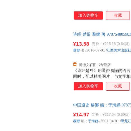
加入购物车
收藏
诗经·楚辞 黎娜 著 9787548
支持7天无理由退换】
¥13.58
定价：
¥215.16
(0.64折)
黎娜
著
/2018-07-01
/
江西美术出版
博源文轩图书专营店
《诗经楚辞》用通俗易懂的语言
同时，配以精美图片，与文字相
获得丰富的想象空间和高雅的艺
加入购物车
收藏
字、精美珍贵的图片、注重传统
有机结合，全面提升了欣赏价值
中国通史 黎娜 编；于海娣 9787
票，优质售后，支持7天无理由
¥14.97
定价：
¥217.94
(0.69折)
黎娜
编；
于海娣
/2007-04-01
/
黑龙