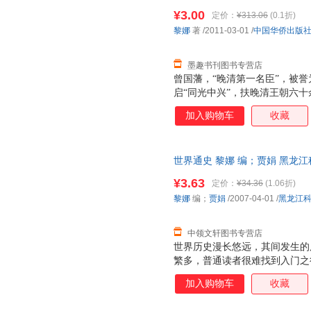
书为单本而非一套，电子发票！
受视觉大餐，轻松获取知识。
¥3.00
定价：
¥313.06
(0.1折)
黎娜
著
/2011-03-01
/
中国华侨出版
墨趣书刊图书专营店
曾国藩，“晚清第一名臣”，被誉
启“同光中兴”，扶晚清王朝六十
毛泽东云：“愚于近人，独服曾
加入购物车
收藏
生、无权的在籍侍郎，昂然崛起
抹杀的一笔。他持一定之规，为
神感召力，成为时人推崇的末世
世界通史 黎娜 编；贾娟 黑龙
的成功谋略，学习其修身智慧、
非一套，支持7天无理由退换】
道、治军韬略，在今天仍不乏现
¥3.63
定价：
¥34.36
(1.06折)
的为官历程为经，以其在官场中
黎娜
编；
贾娟
/2007-04-01
/
黑龙江
曾国藩人生谋略中可借鉴的部分
略”概述了曾
中领文轩图书专营店
世界历史漫长悠远，其间发生的
繁多，普通读者很难找到入门之
种体例，即在一定的历史观的指
加入购物车
收藏
诠释，是读者在较短时间内了解
趣味性和启发性等方面达到一个