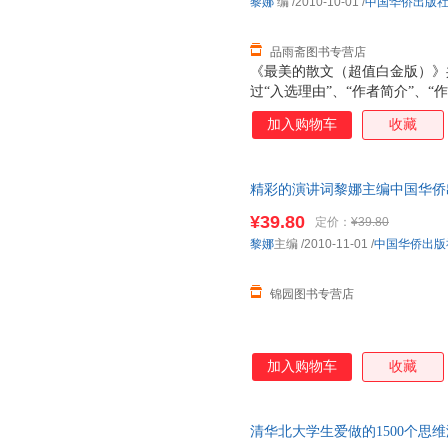
黎娜
编
/2010-10-01
/
中国华侨出版
品雨斋图书专营店
《最美的散文（超值白金版）》
过“入选理由”、“作者简介”、
确、透彻地把握作品的思想内涵
加入购物车
收藏
精彩的演讲词黎娜主编中国华侨
¥39.80
定价：
¥39.80
黎娜
主编
/2010-11-01
/
中国华侨出版
锦园图书专营店
加入购物车
收藏
清华北大学生爱做的1500个思