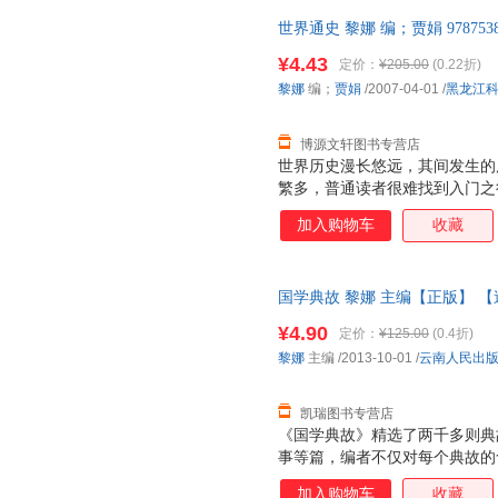
式，全方位、新视角、多层面地
世界通史 黎娜 编；贾娟 97875
史、世界现代史、世界当代史四个
票，优质售后，支持7天无理由
知识版块，精彩扼要地勾勒出世
¥4.43
定价：
¥205.00
(0.22折)
过程。精炼简洁的文字、多元的
黎娜
编；
贾娟
/2007-04-01
/
黑龙江
的版式设计有机结合，帮助读者
史，感受历史，思考历
博源文轩图书专营店
世界历史漫长悠远，其间发生的
繁多，普通读者很难找到入门之
种体例，即在一定的历史观的指
加入购物车
收藏
诠释，是读者在较短时间内了解
趣味性和启发性等方面达到一个
式，全方位、新视角、多层面地
国学典故 黎娜 主编【正版】 
史、世界现代史、世界当代史四个
知识版块，精彩扼要地勾勒出世
¥4.90
定价：
¥125.00
(0.4折)
过程。精炼简洁的文字、多元的
黎娜
主编
/2013-10-01
/
云南人民出
的版式设计有机结合，帮助读者
史，感受历史，思考历
凯瑞图书专营店
《国学典故》精选了两千多则典
事等篇，编者不仅对每个典故的
以通俗易懂的语言将它们背后的
加入购物车
收藏