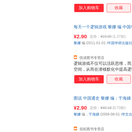
大脑里沉睡的逻辑力，让你的脑
加入购物车
收藏
根据解题方式而分类的方法，精
游戏、图形逻辑游戏、数字逻辑
创新6个部分，各种题型灵活地
每天一个逻辑游戏 黎娜 编 中
枯燥，让你真正感受到是在“玩”
优质售后，支持7天无理由退换
操，使思维因此得到发散。书中
¥2.90
定价：
¥23.00
(1.27折)
则设计的，你可以根据自己的实
黎娜
编
/2011-01-01
/
中国华侨出版
练。这是一本开发潜能的游戏典
轻松的方式帮
悦读图书专营店
逻辑游戏不仅可以活跃思维，而
空间，从而在潜移默化中提高逻
发大脑里沉睡的逻辑力，让你的
加入购物车
收藏
往根据解题方式而分类的方法，
逻辑游戏、图形逻辑游戏、数字
辑与创新6个部分，各种题型灵
图说 中国通史 黎娜 编；于海
题的枯燥，让你真正感受到是在“
天无理由退换】
自由操，使思维因此得到发散。
¥2.90
定价：
¥40.18
(0.73折)
的原则设计的，你可以根据自己
黎娜
编；
于海娣
/2009-08-01
/
华文
和训练。这是一本开发潜能的游
将以最轻松的
佰拓图书专营店