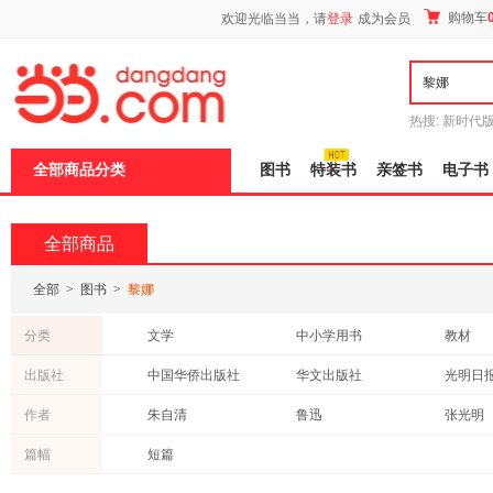
新
购物车
欢迎光临当当，请
登录
成为会员
窗
口
打
开
无
障
热搜:
新时代
碍
有兽焉全集
说
全部商品分类
图书
特装书
亲签书
电子书
明
页
面,
按
全部商品
Ctrl
加
波
全部
>
图书
>
黎娜
浪
键
分类
文学
中小学用书
教材
打
开
童书
科普读物
历史
出版社
中国华侨出版社
华文出版社
光明日
导
小说
心理学
青春文
盲
译林出版社
海峡书局出版社
中国戏
作者
朱自清
鲁迅
张光明
模
管理
工业技术
自然科
式
五洲传播出版社
安徽文艺出版社
人民邮
杨娜
朱荫
赵娜
篇幅
短篇
经济
烹饪/美食
古籍
北京联合出版公司
中国广播影视出版社
田娜
克莱尔·戴维斯
鲍勒
法律
动漫/幽默
传记