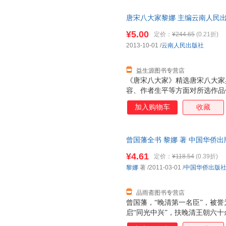
唐宋八大家黎娜 主编云南人民出版社
此书为单本而非一套，电子发票
¥5.00
定价：
¥244.65
(0.21折)
2013-10-01
/
云南人民出版社
益生源图书专营店
《唐宋八大家》精选唐宋八大家
容、作者生平等方面对所选作品
文创作成就的同时，对韩愈、柳
加入购物车
收藏
词也一并铺陈，进一步张扬其大
继往开来的重要贡献。
曾国藩全书 黎娜 著 中国华侨
由退换】
¥4.61
定价：
¥118.54
(0.39折)
黎娜
著
/2011-03-01
/
中国华侨出版
品雨斋图书专营店
曾国藩，“晚清第一名臣”，被誉
启“同光中兴”，扶晚清王朝六十
毛泽东云：“愚于近人，独服曾