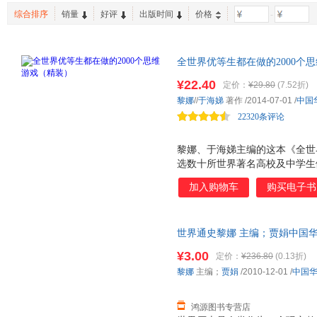
云南人民出版社
重庆大学出版社
中国妇
张晶晶
张爱玲
西莫娜·
综合排序
销量
好评
出版时间
价格
-
保健/养生
建筑
计算机/
中国农业出版社
中国中医药出版社
吉林人
魏薇
屠格涅夫
蒙田
农业/林业
孕产/胎教
两性关
科学出版社
高等教育出版社
世界图
李航
黎明
张志强
港台圖書
其他
全世界优等生都在做的2000个
青岛出版社
中国广播电视出版社
当代世
吴娜
李黎
冯涛
中国林业出版社
¥22.40
北京大学出版社
苏州大
定价：
¥29.80
(7.52折)
黎娜
//
于海娣
著作
/2014-07-01
/
中国
国防工业出版社
经济管理出版社
新星出
22320条评论
安徽少年儿童出版社
南海出版公司
广东旅
北京时代华文书局
线装书局
机械工
黎娜、于海娣主编的这本《全世界
广西师范大学出版社
汕头大学出版社
中国青
选数十所世界著名高校及中学生做
类、组合类、数独类、推理类、
金盾出版社
中国轻工业出版社
中国社
加入购物车
购买电子书
式，能帮助游戏者提高观察力、
电子工业出版社
中国文史出版社
力、计算力、语言力、反应力、
中没有枯燥的公式，也没有难解
中国海洋大学出版社
二十一世纪出版社
吉林大
世界通史黎娜 主编；贾娟中国华侨出
设计，每一个游戏都极具代表性
中国书店
京华出版社
人民军
量，此书为单本而非一套，电子
泼。有看似复杂但却非常简单的
¥3.00
定价：
¥236.80
(0.13折)
文物出版社
武汉大学出版社
民族出
运用算数技巧以及常识解决的纵
黎娜
主编；
贾娟
/2010-12-01
/
中国
鸿源图书专营店