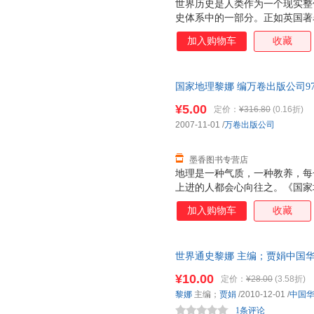
世界历史是人类作为一个现实整
史体系中的一部分。正如英国著
在历史感悟之中，他就一定是获
加入购物车
收藏
座智慧之库。”对于我们每一个
貌，掌握了人类社会发展各阶段
才能在全球化发展的环境中，认
国家地理黎娜 编万卷出版公司978
史体例，以时间为序，选取了世
单本而非一套，电子发票！
就、灿烂文化等内容，在保证历
¥5.00
定价：
¥316.80
(0.16折)
史、世界近代史、世界现代史、
2007-11-01
/
万卷出版公司
类社会演进的基本脉络和多元文
历史，进而掌握人类
墨香图书专营店
地理是一种气质，一种教养，每
上进的人都会心向往之。《国家
各国和中国的著名山脉、火山、
加入购物车
收藏
革等方面的情况，希冀能激发青
读者克服阅读地理图书的枯燥，
配置了数幅精美的图片，将地理
世界通史黎娜 主编；贾娟中国华侨出
读书、轻松读书。 《国家地理
量，此书为单本而非一套，电子
地令人叹绝的奇观胜景，涵盖了
¥10.00
定价：
¥28.00
(3.58折)
纵经横纬，无所不至，如北美洲
黎娜
主编；
贾娟
/2010-12-01
/
中国
冰川国家公园、地球脸上的“刀疤
1条评论