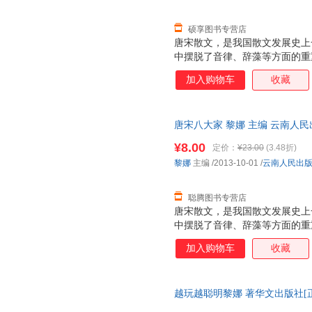
河”。
硕享图书专营店
唐宋散文，是我国散文发展史上
中摆脱了音律、辞藻等方面的重
出随势而异、新颖的散文艺术形
加入购物车
收藏
豹，了解唐宋散文的价值，并从
唐宋八大家 黎娜 主编 云南人
下单秒杀，欢迎选购！
¥8.00
定价：
¥23.00
(3.48折)
黎娜
主编
/2013-10-01
/
云南人民出
聪腾图书专营店
唐宋散文，是我国散文发展史上
中摆脱了音律、辞藻等方面的重
出随势而异、新颖的散文艺术形
加入购物车
收藏
豹，了解唐宋散文的价值，并从
越玩越聪明黎娜 著华文出版社[正
保障.套装单售,优惠多多,可开发