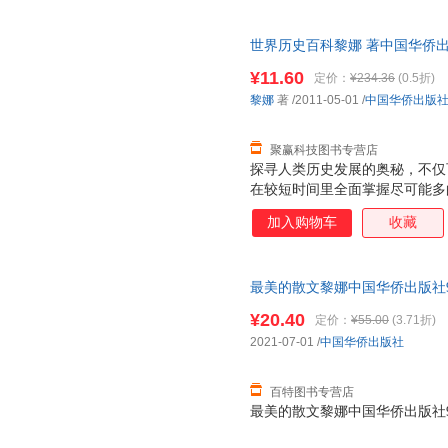
继往开来的重要贡献。
世界历史百科黎娜 著中国华侨出版社
此书为单本而非一套，电子发票
¥11.60
定价：
¥234.36
(0.5折)
黎娜
著
/2011-05-01
/
中国华侨出版
聚赢科技图书专营店
探寻人类历史发展的奥秘，不仅
在较短时间里全面掌握尽可能多
史漫长悠远，其间发生的历史事
加入购物车
收藏
普通读者很难找到入门之径。为
推出了这本集知识性、科学性、
历史百科（全集）》（作者黎娜
最美的散文黎娜中国华侨出版社9787
科学与技术、医学的故事、古代
字简洁，体例编排得当，以时间
¥20.40
定价：
¥55.00
(3.71折)
统、科学的有机整体，方便读者
2021-07-01
/
中国华侨出版社
《世界历史百科（全集）》中配有
成，对相关知识进行
百特图书专营店
最美的散文黎娜中国华侨出版社9787