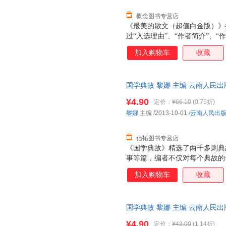
概念图书专营店
《最美的散文（超值白金版）》
过“入选理由”、“作者简介”、
确、透彻地把握作品的思想内涵
加入购物车
收藏
国学典故 黎娜 主编 云南人民
由退换】
¥4.90
定价：
¥66.10
(0.75折)
黎娜
主编
/2013-10-01
/
云南人民出
佰拓图书专营店
《国学典故》精选了两千多则典
事等篇，编者不仅对每个典故的
以通俗易懂的语言将它们背后的
加入购物车
收藏
其源，又了解其中所蕴含的丰富
手，轻松体味中华五千年历史文
国学典故 黎娜 主编 云南人民
支持7天无理由退换】
¥4.90
定价：
¥43.00
(1.14折)