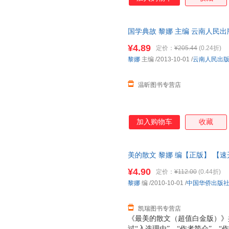
其源，又了解其中所蕴含的丰富
手，轻松体味中华五千年历史文
国学典故 黎娜 主编 云南人民
客服，欢迎选购！
¥4.89
定价：
¥205.44
(0.24折)
黎娜
主编
/2013-10-01
/
云南人民出
温昕图书专营店
加入购物车
收藏
美的散文 黎娜 编【正版】 【
¥4.90
定价：
¥112.00
(0.44折)
黎娜
编
/2010-10-01
/
中国华侨出版
凯瑞图书专营店
《最美的散文（超值白金版）》
过“入选理由”、“作者简介”、