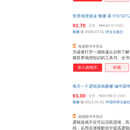
世界地理速读 黎娜 著 978750
支持7天无理由退换】
¥2.70
定价：
¥50.52
(0.54折)
黎娜
著
/2009-07-01
/
华文出版社
唯盛图书专营店
为读者打开一扇快速认识和了解
握世界地理知识的工具书。全书
洲、南极洲七个部分，设置“概况
加入购物车
收藏
输”、“主要城市”、“主要名胜
知识，带领读者轻松学习地理知
容相契合的精美图片，通过与版
每天一个逻辑游戏黎娜 编中国华侨出
文化的力量与图画的色彩一起流
量，此书为单本而非一套，电子
受视觉大餐，轻松获取知识。
¥3.00
定价：
¥227.96
(0.14折)
黎娜
编
/2011-01-01
/
中国华侨出版
丽德图书专营店
逻辑游戏不仅可以活跃思维，而
间，从而在潜移默化中提高逻辑