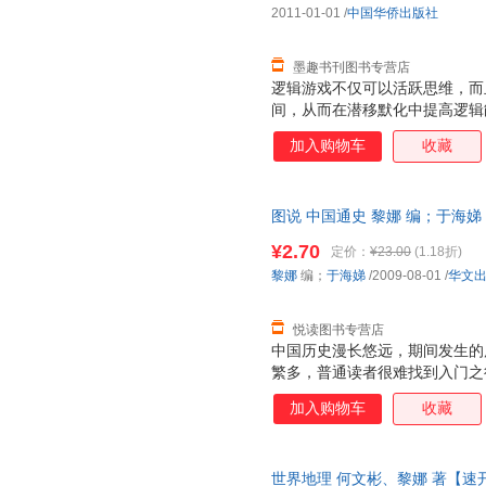
2011-01-01
/
中国华侨出版社
墨趣书刊图书专营店
逻辑游戏不仅可以活跃思维，而
间，从而在潜移默化中提高逻辑
大脑里沉睡的逻辑力，让你的脑
加入购物车
收藏
根据解题方式而分类的方法，精
游戏、图形逻辑游戏、数字逻辑
创新6个部分，各种题型灵活地
图说 中国通史 黎娜 编；于海
枯燥，让你真正感受到是在“玩”
售后，支持7天无理由退换】
操，使思维因此得到发散。书中
¥2.70
定价：
¥23.00
(1.18折)
则设计的，你可以根据自己的实
黎娜
编；
于海娣
/2009-08-01
/
华文
练。这是一本开发潜能的游戏典
轻松的方式帮
悦读图书专营店
中国历史漫长悠远，期间发生的
繁多，普通读者很难找到入门之
例，即在一定的历史观的指导下
加入购物车
收藏
释，是读者在较短时间内了解中
力求在真实性、趣味性和启发性
体例和创新的形式，全方位、新
世界地理 何文彬、黎娜 著【
源头、中原争霸、九州一统、离