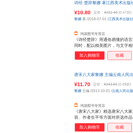
诗经·楚辞黎娜 著江西美术出版社9
为单本而非一套，电子发票！
¥10.80
定价：
¥231.40
(0.47折)
黎娜
著
/2018-07-01
/
江西美术出版
鸿源图书专营店
《诗经楚辞》用通俗易懂的语言
同时，配以精美图片，与文字相
获得丰富的想象空间和高雅的艺
加入购物车
收藏
字、精美珍贵的图片、注重传统
有机结合，全面提升了欣赏价值
唐宋八大家黎娜 主编云南人民出版社
此书为单本而非一套，电子发票
¥11.70
定价：
¥243.60
(0.49折)
黎娜
主编
/2013-10-01
/
云南人民出
鸿源图书专营店
《唐宋八大家》精选唐宋八大家
容、作者生平等方面对所选作品
文创作成就的同时，对韩愈、柳
加入购物车
收藏
词也一并铺陈，进一步张扬其大