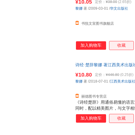
¥10.05
定价：
¥38.00
(2.65折)
黎娜
著
/2009-03-01
/
华文出版社
书悦文宣图书旗舰店
加入购物车
收藏
诗经·楚辞黎娜 著江西美术出版社9
为单本而非一套，电子发票！
¥10.80
定价：
¥446.80
(0.25折)
黎娜
著
/2018-07-01
/
江西美术出版
丽德图书专营店
《诗经楚辞》用通俗易懂的语言
同时，配以精美图片，与文字相
获得丰富的想象空间和高雅的艺
加入购物车
收藏
字、精美珍贵的图片、注重传统
有机结合，全面提升了欣赏价值