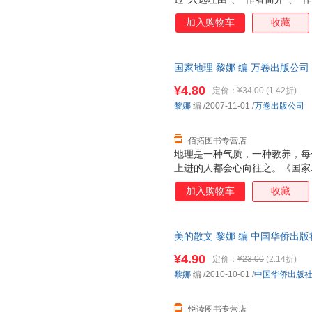
确、透彻地把握作品的思想内涵
加入购物车
收藏
国家地理 黎娜 编 万卷出版公
换】
¥4.80
定价：
¥34.00
(1.42折)
黎娜
编
/2007-11-01
/
万卷出版公司
佰拓图书专营店
地理是一种气质，一种教养，每
上进的人都会心向往之。《国家
各国和中国的著名山脉、火山、
加入购物车
收藏
革等方面的情况，希冀能激发青
读者克服阅读地理图书的枯燥，
配置了数幅精美的图片，将地理
美的散文 黎娜 编 中国华侨出
读书、轻松读书。 《国家地理
后，支持7天无理由退换】
地令人叹绝的奇观胜景，涵盖了
¥4.90
定价：
¥23.00
(2.14折)
观，纵经横纬，无所不至，如北
黎娜
编
/2010-10-01
/
中国华侨出版
廷的冰川国家公园、地球脸上的
河”。
悦读图书专营店