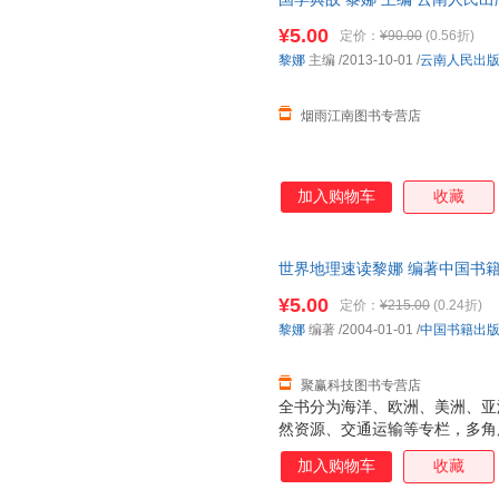
的成功谋略，学习其修身智慧、
书为单本而非一套，电子发票！
道、治军韬略，在今天仍不乏现
¥5.00
定价：
¥90.00
(0.56折)
的为官历程为经，以其在官场中
黎娜
主编
/2013-10-01
/
云南人民出
曾国藩人生谋略中可借鉴的部分
略”概述了曾
烟雨江南图书专营店
加入购物车
收藏
世界地理速读黎娜 编著中国书籍出版
量，此书为单本而非一套，电子
¥5.00
定价：
¥215.00
(0.24折)
黎娜
编著
/2004-01-01
/
中国书籍出
聚赢科技图书专营店
全书分为海洋、欧洲、美洲、亚
然资源、交通运输等专栏，多角
加入购物车
收藏