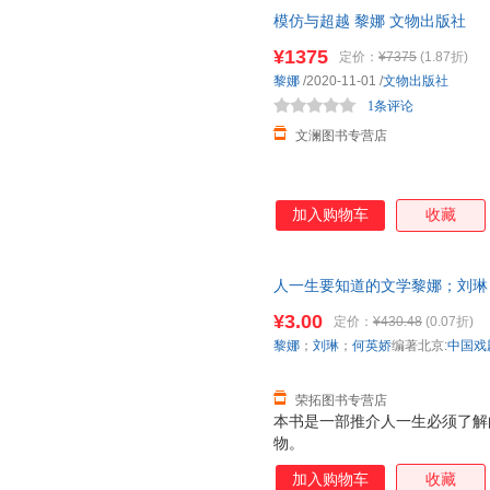
称。湘 菜，即湖南菜，粤菜、闽
模仿与超越 黎娜 文物出版社
大菜系( 鲁菜、川菜、之一。 
和 博大精深的烹饪技巧，香 、
¥1375
定价：
¥7375
(1.87折)
千 多年的历史，早在春秋战 国
黎娜
/2020-11-01
/
文物出版社
表现出了差异；唐宋时 ，南食
1条评论
川菜、苏菜、鲁
文澜图书专营店
加入购物车
收藏
人一生要知道的文学黎娜；刘琳；
国戏剧出版社97871040158
¥3.00
定价：
¥430.48
(0.07折)
电子发票！
黎娜
；
刘琳
；
何英娇
编著北京:
中国戏
荣拓图书专营店
本书是一部推介人一生必须了解
物。
加入购物车
收藏