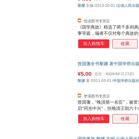
黎娜
主编
/2013-10-01
/
云南人民出
悦读图书专营店
《国学典故》精选了两千多则典
事等篇，编者不仅对每个典故的
以通俗易懂的语言将它们背后的
加入购物车
收藏
其源，又了解其中所蕴含的丰富
手，轻松体味中华五千年历史文
曾国藩全书黎娜 著中国华侨出版社9
书为单本而非一套，电子发票！
¥5.00
定价：
¥220.50
(0.23折)
黎娜
著
/2011-03-01
/
中国华侨出版
梦溪图书专营店
曾国藩，“晚清第一名臣”，被誉
启“同光中兴”，扶晚清王朝六十
毛泽东云：“愚于近人，独服曾
加入购物车
收藏
生、无权的在籍侍郎，昂然崛起
抹杀的一笔。他持一定之规，为
神感召力，成为时人推崇的末世
国学典故 黎娜 主编 云南人民