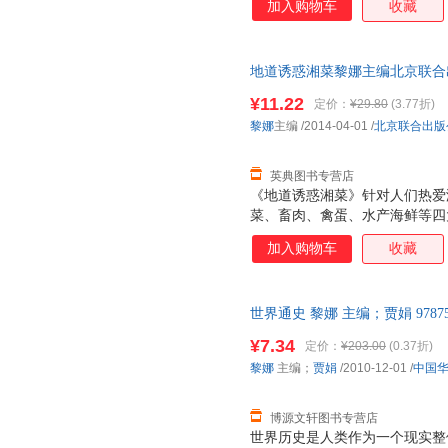
加入购物车
收藏
生、无权的在籍侍郎，昂然崛起
抹杀的一笔。他持一定之规，为
神感召力，成为时人推崇的末世
地道诱惑湘菜黎娜主编北京联合出版公
的成功谋略，学习其修身智慧、
道、治军韬略，在今天仍不乏现
¥11.22
定价：
¥29.80
(3.77折)
藩的为官历程为经，以其在官场
黎娜
主编
/2014-04-01
/
北京联合出版
对曾国藩人生谋略中可借鉴的部
略”概述了
英典图书专营店
《地道诱惑湘菜》针对人们热爱
菜、畜肉、禽蛋、水产海鲜等四
书第一部分介绍了湘菜的烹饪知
加入购物车
收藏
道菜进行了原料准备、食材处理
详解，读者可以一目了然地了解
介绍了264道湘菜中最好吃的
世界通史 黎娜 主编；贾娟 9787
受大众喜爱的家常菜肴，做法地
质售后，支持7天无理由退换】
老少咸宜，适合全家一年四季享
¥7.34
定价：
¥203.00
(0.37折)
黎娜
主编；
贾娟
/2010-12-01
/
中国
博源文轩图书专营店
世界历史是人类作为一个现实整