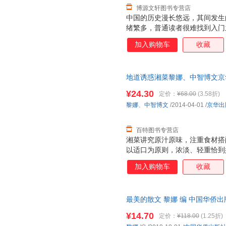
博源文轩图书专营店
中国的历史漫长悠远，其间发生
绪繁多，普通读者很难找到入门
史”这种体例；即在一定的历史
加入购物车
收藏
进行现代诠释，是读者在较短时
真实性、趣味性和启发性等方面
创新的形式，全方位、新视角、
地道诱惑湘菜黎娜、中智博文京华出版
原争霸、九州一统、离析与交融
章，同时辅以近2000幅精美图
¥24.30
定价：
¥68.00
(3.58折)
史演进的基本脉络和中华民族的
黎娜
、
中智博文
/2014-04-01
/
京华出
素、全新的视角、科学的体例和
全新的角度和一个崭新层面
百特图书专营店
湘菜讲究原汁原味，注重食材搭
以适口为原则，浓淡、轻重恰到
道经典湘菜、267款家常湘菜
加入购物车
收藏
香干、湘卤牛肉、手撕包菜……
解，配上精美的图片，保证让你
最美的散文 黎娜 编 中国华侨
由退换】
¥14.70
定价：
¥118.00
(1.25折)