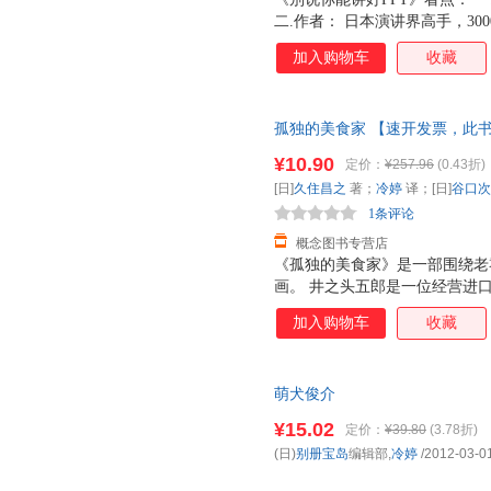
二.作者： 日本演讲界高手，3
所有“讲好”PPT的方法，与乔
加入购物车
收藏
合图形，文字，奉献给中国读者。
体语言，巧妙措辞，如何利用数
的。 1.手势也会说话 表示“
孤独的美食家 【速开发票，此
暖暖移动的方式表示，还会用手
他也会尽可能变着花样来展现。 
¥10.90
定价：
¥257.96
(0.43折)
程，懂得了“黑屏”的好处，乔
[日]
久住昌之
著；
冷婷
译；[日]
谷口次
总喜欢毫无征兆关掉幻灯片。黑
1条评论
概念图书专营店
《孤独的美食家》是一部围绕老
画。 井之头五郎是一位经营进
信仰的老饕，在去各地做生意的
加入购物车
收藏
所在。在“吃饭皇帝大”信条的
了出差外他已经品尝了以东京为
对美食做法的描写，重点刻画了
萌犬俊介
用餐时的心理特征，这种极大满
由酣畅的态度，打动了无数漫画
¥15.02
定价：
¥39.80
(3.78折)
纸上。 有意思的是，书中饭店
(日)
别册宝岛
编辑部,
冷婷
/2012-03-0
确实具有特色或口味突出，而深
餐饭店