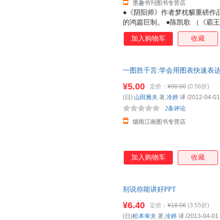
墨趣书刊图书专营店
●《阴阳师》作者梦枕貘重磅作品
的鸿篇巨制。 ●陈凯歌 （《
联合众多中日明星共同打造的同
加入购物车
收藏
城波谲云诡，鬼宴开场。 金吾
怪的道士，被吓的几近疯癫。 
作鹤发鸡皮的老妇，一边唱起《
一图胜千言:学会用图表快速表
姿。 自日本东渡大唐的高僧空
单本而非一套，电子发票！
揭开妖魅事件和杨贵妃死亡的谜
¥5.00
定价：
¥90.00
(0.56折)
人的内心。
(日)
山田雅夫
著,
冷婷
译
/2012-04-01
2条评论
烟雨江南图书专营店
加入购物车
收藏
别说你能讲好PPT
¥6.40
定价：
¥18.06
(3.55折)
(日)
松本幸夫
著,
冷婷
译
/2013-04-01