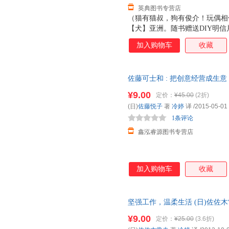
英典图书专营店
（猫有猫叔，狗有俊介！玩偶相
【犬】亚洲。随书赠送DIY明信
Twitter、微博人气王 杂志?T
加入购物车
收藏
偶相似度100% Super Sta
佐藤可士和 : 把创意经营成生意 
【正版】 全国三仓发货，物流
¥9.00
定价：
¥45.00
(2折)
(日)
佐藤悦子
著
冷婷
译
/2015-05-01
1条评论
鑫泓睿源图书专营店
加入购物车
收藏
坚强工作，温柔生活 (日)佐佐木
保证】 全国三仓发货，物流便
¥9.00
定价：
¥25.00
(3.6折)