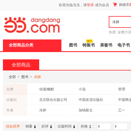
新
购物车
欢迎光临当当，请
登录
成为会员
窗
口
打
开
无
障
热搜:
金蟾大
碍
边带走
耶路
说
全部商品分类
图书
特装书
亲签书
电子书
明
页
面,
按
全部商品
Ctrl
加
波
全部
>
图书
>
冷婷
浪
键
分类
动漫/幽默
小说
管理
打
开
青春文学
文学
计算机/
出版社
北京联合出版公司
中国友谊出版社
中国商
导
哲学/宗教
教材
工业技
盲
北方妇女儿童出版社
哈尔滨工业大学出版社
作者
冷婷
加纳新太
乙一
模
历史
经济
法律
式
广西科学技术出版社
京华出版社
新海诚
岩井俊二
松浦弥
综合排序
销量
好评
出版时间
价格
-