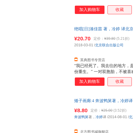
加入购物车
收藏
绝唱[日]湊佳苗 著，冷婷 译北京联合
¥20.70
定价：
¥39.80
(5.21折)
2018-03-01
/
北京联合出版公司
英典图书专营店
“我已经死了。我去往的地方，
份重生。” 一对双胞胎，不被
废墟中。看着自己名字刻在冰凉
加入购物车
收藏
姐。要以另一个人的名义活下去
么？ 在地震中“死去”的人，
个地方相遇。在那座岛，明天比
矮子画廊:4 奔波鸭舅著，冷婷
我们在那座岛重新拾起破碎的希
籍】 新华书店 正版全新书籍 正
力。 每个人的生命中都有一座
¥8.80
定价：
¥25.00
(3.52折)
奔波鸭舅
著，
冷婷
译
/2014-08-01
/
北
北方图书城旗舰店