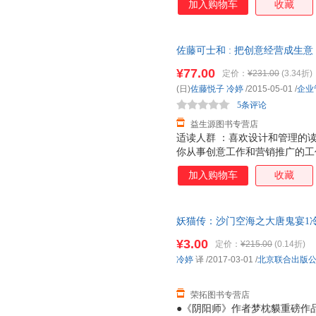
加入购物车
收藏
作品，但本书从初的创意萌芽到
从大到确定优衣库全球战略小到
本书是能“暴露”佐藤可士和所
佐藤可士和 : 把创意经营成生
如丝的调研？如何从微观的一点
旧书，保证质量，此书为单本而
的规矩？如何提高商业谈判的能
¥77.00
定价：
¥231.00
(3.34折)
意与营销关键的问题，本书用佐
(日)
佐藤悦子
冷婷
/2015-05-01
/
企业
关键的细节——本书的独特角度
5条评论
益生源图书专营店
适读人群 ：喜欢设计和管理的
你从事创意工作和营销推广的工
有独特风格的设计师到全球知名
加入购物车
收藏
的作品，但本书从最初的创意萌
法、从大到确定优衣库全球战略
掘。本书是最能“暴露”佐藤可
妖猫传：沙门空海之大唐鬼宴1冷婷 
进行周密如丝的调研？如何从微
旧书，保证质量，此书为单本而
立不比稿的规矩？如何提高商业
¥3.00
定价：
¥215.00
(0.14折)
求？……关于创意与营销最关键
冷婷
译
/2017-03-01
/
北京联合出版
战案例为你解答。 最关键的细
荣拓图书专营店
●《阴阳师》作者梦枕貘重磅作品