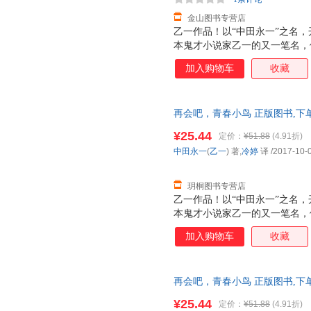
说，一场名叫青春的踏
金山图书专营店
乙一作品！以“中田永一”之名，
本鬼才小说家乙一的又一笔名，
一”，和以纤柔和悲凄为基调的“
加入购物车
收藏
《GOTH断掌事件》《我所创
到》《百濑，朝向这边》等。 
周票房。 小说在日本销售突破3
再会吧，青春小鸟 正版图书,下
2012年本屋大赏NO.4，青春
METER”年度选书头名！ 游
¥25.44
定价：
¥51.88
(4.91折)
安的你。 “15岁的我，有着无
中田永一
(
乙一
) 著,
冷婷
译
/2017-10-
涌，男孩女孩的歌声里，藏着友
说，一场名叫青春的踏
玥桐图书专营店
乙一作品！以“中田永一”之名，
本鬼才小说家乙一的又一笔名，
一”，和以纤柔和悲凄为基调的“
加入购物车
收藏
《GOTH断掌事件》《我所创
到》《百濑，朝向这边》等。 
周票房。 小说在日本销售突破3
再会吧，青春小鸟 正版图书,下
2012年本屋大赏NO.4，青春
METER”年度选书头名！ 游
¥25.44
定价：
¥51.88
(4.91折)
安的你。 “15岁的我，有着无