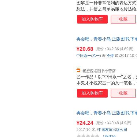
图解是一种非常便利的表达方式
想法，并使之简单易懂地传达给
使用图形来帮助分析的话，就可
加入购物车
收藏
够给我们展现出视觉效果的东西
是我们可以通过图形来整理自己
们讨论及开会时的效率了吗？ 
再会吧，青春小鸟 正版图书,下
及企划书，可以使对方对于你所
提案资料比起只有文字的资料应
¥20.68
定价：
¥42.36
(4.89折)
己的思路发展下去。
中田永一
(
乙一
) 著,
冷婷
译
/2017-10-
畅想悦读图书专营店
乙一作品！以“中田永一”之名，
本鬼才小说家乙一的又一笔名，
一”，和以纤柔和悲凄为基调的“
加入购物车
收藏
《GOTH断掌事件》《我所创
到》《百濑，朝向这边》等。 
周票房。 小说在日本销售突破3
再会吧，青春小鸟 正版图书,下
2012年本屋大赏NO.4，青春
METER”年度选书头名！ 游
¥24.24
定价：
¥49.48
(4.9折)
安的你。 “15岁的我，有着无
2017-10-01
/
中国友谊出版公司
涌，男孩女孩的歌声里，藏着友
1条评论