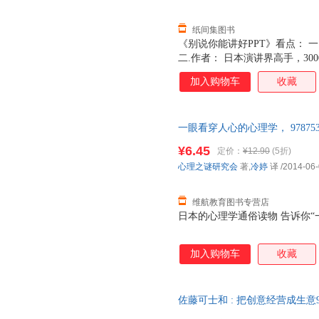
纸间集图书
《别说你能讲好PPT》看点： 一
二.作者： 日本演讲界高手，3
所有“讲好”PPT的方法，与乔
加入购物车
收藏
合图形，文字，奉献给中国读者。
体语言，巧妙措辞，如何利用数
的。 1.手势也会说话 表示“
一眼看穿人心的心理学， 97875
暖暖移动的方式表示，还会用手
版图书直接下单即可】 此书为
他也会尽可能变着花样来展现。 
¥6.45
定价：
¥12.90
(5折)
程，懂得了“黑屏”的好处，乔
心理之谜研究会
著,
冷婷
译
/2014-06
总喜欢毫无征兆关掉幻灯片。黑
维航教育图书专营店
日本的心理学通俗读物 告诉你“
加入购物车
收藏
佐藤可士和 : 把创意经营成生意9
开发票】 图书价格为单本 如有