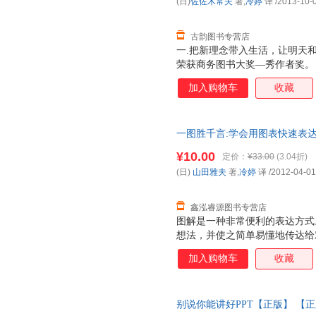
(日)
佐佐木常夫
著,
冷婷
译
/2013-10-
古韵图书专营店
一.把新理念带入生活，让明天和
荣获商务图书大奖—秀作者奖。
读者建立而来新的生活方式和节
加入购物车
收藏
何在生活和工作中，把坚强和温
容实用：5大协调工作与人际的平
实战验证的高效工作方式。 坚
一图胜千言:学会用图表快速表达 
你能感受到对待生活的多样心态
司【正版保证】 全国三仓发货
强势的态度，但是对待每一个人
¥10.00
定价：
¥33.00
(3.04折)
亲身经历中总结了的与人相处的
(日)
山田雅夫
著,
冷婷
译
/2012-04-01
作氛围，让团队中的每个人都能
鑫泓睿源图书专营店
图解是一种非常便利的表达方式
想法，并使之简单易懂地传达给
使用图形来帮助分析的话，就可
加入购物车
收藏
够给我们展现出视觉效果的东西
是我们可以通过图形来整理自己
们讨论及开会时的效率了吗？ 
别说你能讲好PPT【正版】 【
及企划书，可以使对方对于你所