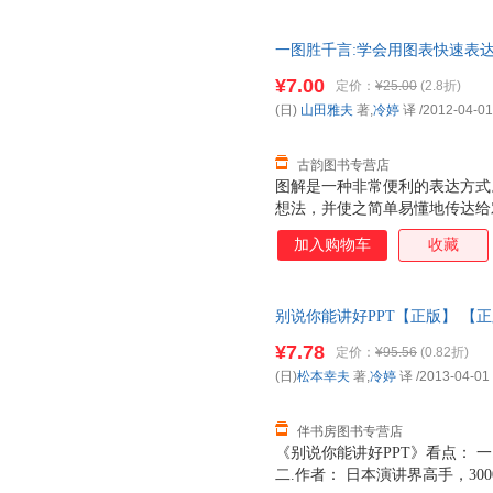
容实用：5大协调工作与人际的平
实战验证的高效工作方式。 坚
一图胜千言:学会用图表快速表达 
你能感受到对待生活的多样心态
司，【正版保证】 全国三仓发
强势的态度，但是对待每一个人
¥7.00
定价：
¥25.00
(2.8折)
亲身经历中总结了的与人相处的
(日)
山田雅夫
著,
冷婷
译
/2012-04-01
作氛围，让团队中的每个人都能
古韵图书专营店
图解是一种非常便利的表达方式
想法，并使之简单易懂地传达给
使用图形来帮助分析的话，就可
加入购物车
收藏
够给我们展现出视觉效果的东西
是我们可以通过图形来整理自己
们讨论及开会时的效率了吗？ 
别说你能讲好PPT【正版】 【
及企划书，可以使对方对于你所
提案资料比起只有文字的资料应
¥7.78
定价：
¥95.56
(0.82折)
己的思路发展下去。
(日)
松本幸夫
著,
冷婷
译
/2013-04-01
伴书房图书专营店
《别说你能讲好PPT》看点： 一
二.作者： 日本演讲界高手，3