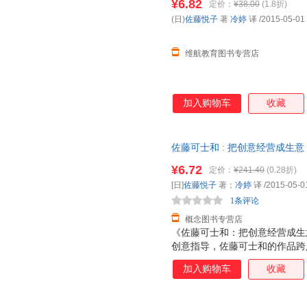
¥6.82
定价：
¥38.00
(1.8折)
(日)
佐藤悦子
著
冷婷
译
/2015-05-01
维航教育图书专营店
加入购物车
收藏
佐藤可士和 : 把创意经营成生
天无理由退换】
¥6.72
定价：
¥241.40
(0.28折)
[日]
佐藤悦子
著；
冷婷
译
/2015-05-0
1条评论
概念图书专营店
《佐藤可士和：把创意经营成生
创意指导，佐藤可士和的作品跨
誉为“能够带动销售的设计魔术师
加入购物车
收藏
计事业的？ 如何把概念价值直
客户买账？ 如何把个人风格打造
悦子用一本书讲透佐藤可士和。