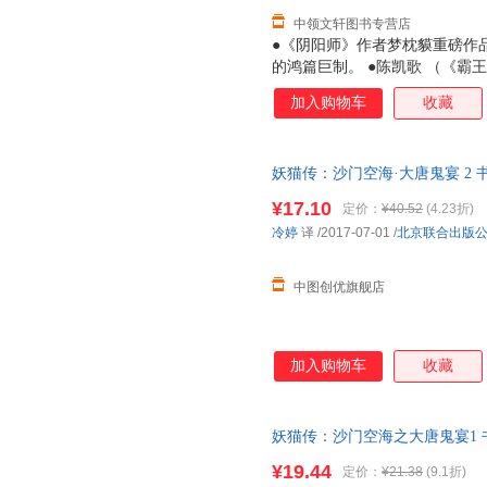
中领文轩图书专营店
●《阴阳师》作者梦枕貘重磅作品
的鸿篇巨制。 ●陈凯歌 （《
联合众多中日明星共同打造的同
加入购物车
收藏
城波谲云诡，鬼宴开场。 金吾
怪的道士，被吓的几近疯癫。 
作鹤发鸡皮的老妇，一边唱起《
妖猫传：沙门空海·大唐鬼宴 2 
姿。 自日本东渡大唐的高僧空
客服，介意
揭开妖魅事件和杨贵妃死亡的谜
¥17.10
定价：
¥40.52
(4.23折)
人的内心。
冷婷
译
/2017-07-01
/
北京联合出版
中图创优旗舰店
加入购物车
收藏
妖猫传：沙门空海之大唐鬼宴1 书
客服，介意
¥19.44
定价：
¥21.38
(9.1折)