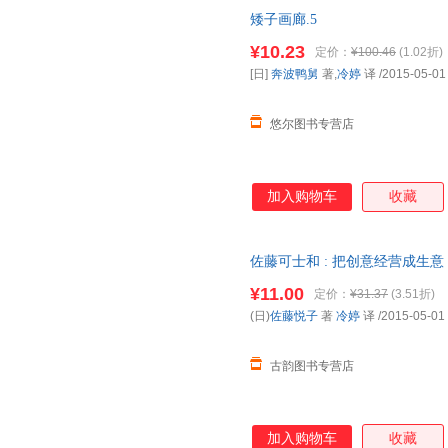
矮子画廊.5
¥10.23
定价：
¥100.46
(1.02折)
[日]
奔波鸭舅
著,
冷婷
译
/2015-05-01
悠尔图书专营店
加入购物车
收藏
佐藤可士和 : 把创意经营成生意 
【正版书】 全国三仓发货，物
¥11.00
定价：
¥31.37
(3.51折)
(日)
佐藤悦子
著
冷婷
译
/2015-05-01
古韵图书专营店
加入购物车
收藏