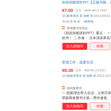
别说你能讲好PPT【正版书籍
的所有设计作品的参与，从全球
而非一套，电子发票！
细节的敲定，从SAMURAI的成
¥7.00
定价：
¥257.40
(0.28折)
报……佐藤悦子对此倾注了非凡
(日)
松本幸夫
著,
冷婷
译
/2013-04-01
意》全面公开佐藤可士和如何成
1条评论
计与
梦溪图书专营店
《别说你能讲好PPT》看点： 一
的书！ 二.作者： 日本演讲界
己总结的所有“讲好”PPT的方
加入购物车
收藏
方法，结合图形，文字，全部奉献
PPT制作，肢体语言，巧妙措
的人是如何做的。 1.手势也会
坚强工作，温柔生活
用手从右到左暖暖移动的方式表
同一样东西，他也会尽可能变着花
¥8.38
定价：
¥22.95
(3.66折)
25年演讲历程，懂得了“黑屏”
(日)
佐佐木常夫
著,
冷婷
译
/2013-10-
事的时候，总喜欢毫无征兆关掉
纸间集图书
一.把新理念带入生活，让明天和
荣获商务图书大奖—秀作者奖。
读者建立而来新的生活方式和节
加入购物车
收藏
何在生活和工作中，把坚强和温