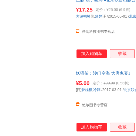
画集 正版图书，下单速发，可
¥17.25
定价：
¥25.00
(6.9折)
奔波鸭舅
著,
冷婷
译
/2015-05-01
/
北
佳阅科技图书专营店
加入购物车
收藏
妖猫传：沙门空海 大唐鬼宴1
¥5.00
定价：
¥90.00
(0.56折)
[日]
梦枕貘
,
冷婷
/2017-03-01
/
北京联
悠尔图书专营店
加入购物车
收藏