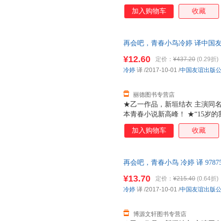
部既能让你会心一笑，又能打通
加入购物车
收藏
代课老师回到了偏远的五岛列岛
之欲出的青春烦恼。 苦于“家
的好学生辻惠理，看似开朗却敏
再会吧，青春小鸟冷婷 译中国友谊出
单纯的向井圭介…… 你想对15
质量，此书为单本而非一套，电
的男女学生，面对未来，面对多
¥12.60
定价：
¥437.20
(0.29折)
流露了隐藏在懵懂心底的秘密…
冷婷
译
/2017-10-01
/
中国友谊出版
每一个踌躇不安的你。 好似平
丽德图书专营店
★乙一作品，新垣结衣 主演同名
本青春小说新高峰！ ★“15岁
部既能让你会心一笑，又能打通
加入购物车
收藏
代课老师回到了偏远的五岛列岛
之欲出的青春烦恼。 苦于“家
的好学生辻惠理，看似开朗却敏
再会吧，青春小鸟 冷婷 译 9787
单纯的向井圭介…… 你想对15
优质售后，支持7天无理由退换
的男女学生，面对未来，面对多
¥13.70
定价：
¥215.40
(0.64折)
流露了隐藏在懵懂心底的秘密…
冷婷
译
/2017-10-01
/
中国友谊出版
每一个踌躇不安的你。 好似平
博源文轩图书专营店