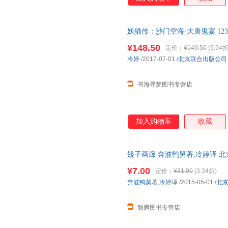
妖猫传：沙门空海·大唐鬼宴 123
新左右(实拍图以图片为准发货)
¥148.50
定价：
¥149.50
(9.94折
冷婷
/2017-07-01
/
北京联合出版公司
书海寻梦图书专营店
加入购物车
收藏
矮子画廊 奔波鸭舅著,冷婷译 
货，物流便捷，下单秒杀，欢迎
¥7.00
定价：
¥21.00
(3.34折)
奔波鸭舅
著,
冷婷
译
/2015-05-01
/
北
聪腾图书专营店