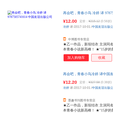
再会吧，青春小鸟 冷婷 译 9787
优质售后，支持7天无理由退换
¥12.00
定价：
¥215.12
(0.56折)
冷婷
译
/2017-10-01
/
中国友谊出版
中博图书专营店
★乙一作品，新垣结衣 主演同名
本青春小说新高峰！ ★“15岁
部既能让你会心一笑，又能打通
加入购物车
收藏
代课老师回到了偏远的五岛列岛
之欲出的青春烦恼。 苦于“家
的好学生辻惠理，看似开朗却敏
再会吧，青春小鸟冷婷 译中国友谊出
单纯的向井圭介…… 你想对15
质量，此书为单本而非一套，电
的男女学生，面对未来，面对多
¥12.20
定价：
¥327.58
(0.38折)
流露了隐藏在懵懂心底的秘密…
冷婷
译
/2017-10-01
/
中国友谊出版
每一个踌躇不安的你。 好似平
墨趣书刊图书专营店
★乙一作品，新垣结衣 主演同名
本青春小说新高峰！ ★“15岁