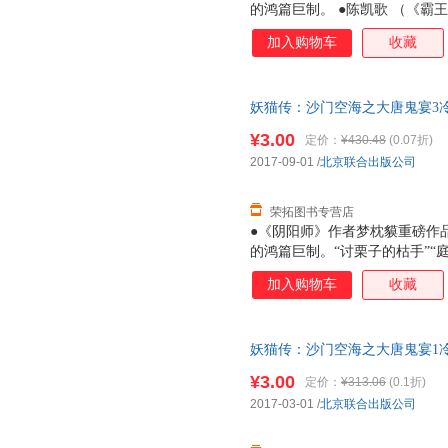
的鸿篇巨制。 ●陈凯歌 （《
联合众多中日明星共同打造的同
加入购物车
收藏
城波谲云诡，鬼宴开场。 金吾
怪的道士，被吓的几近疯癫。 
作鹤发鸡皮的老妇，一边唱起《
妖猫传：沙门空海之大唐鬼宴3冷婷 
姿。 自日本东渡大唐的高僧空
旧书，保证质量，此书为单本而
揭开妖魅事件和杨贵妃死亡的谜
¥3.00
定价：
¥430.48
(0.07折)
人的内心。
2017-09-01
/
北京联合出版公司
荣拓图书专营店
●《阴阳师》作者梦枕貘重磅作品
的鸿篇巨制。“讨栗子的枯手”“
怪陆离诡谲怪异的世界，编织出
加入购物车
收藏
姬》导演），王蕙玲（李安御用
同打造的同名电影即将与年底上
场。 金吾卫刘云樵家的黑猫突
妖猫传：沙门空海之大唐鬼宴1冷婷 
近疯癫。 年轻姣好的刘云樵妻
旧书，保证质量，此书为单本而
一边唱起《清平调词》，一边起
¥3.00
定价：
¥313.06
(0.1折)
的高僧空海与寻求《长恨歌》创
2017-03-01
/
北京联合出版公司
妃死亡的谜团。 ●一切妖怪的