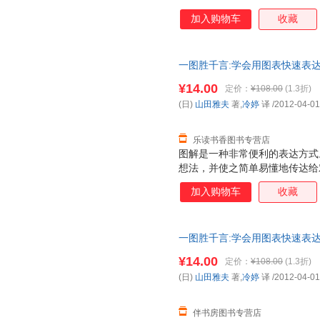
一”，和以纤柔和悲凄为基调的“
加入购物车
收藏
《GOTH断掌事件》《我所创
到》《百濑，朝向这边》等。 
周票房。 小说在日本销售突破3
一图胜千言:学会用图表快速表
2012年本屋大赏NO.4，青春
METER”年度选书头名！ 游
¥14.00
定价：
¥108.00
(1.3折)
安的你。 “15岁的我，有着无
(日)
山田雅夫
著,
冷婷
译
/2012-04-01
涌，男孩女孩的歌声里，藏着友
说，一场名
乐读书香图书专营店
图解是一种非常便利的表达方式
想法，并使之简单易懂地传达给
使用图形来帮助分析的话，就可
加入购物车
收藏
够给我们展现出视觉效果的东西
是我们可以通过图形来整理自己
们讨论及开会时的效率了吗？ 
一图胜千言:学会用图表快速表
及企划书，可以使对方对于你所
提案资料比起只有文字的资料应
¥14.00
定价：
¥108.00
(1.3折)
己的思路发展下去。
(日)
山田雅夫
著,
冷婷
译
/2012-04-01
伴书房图书专营店