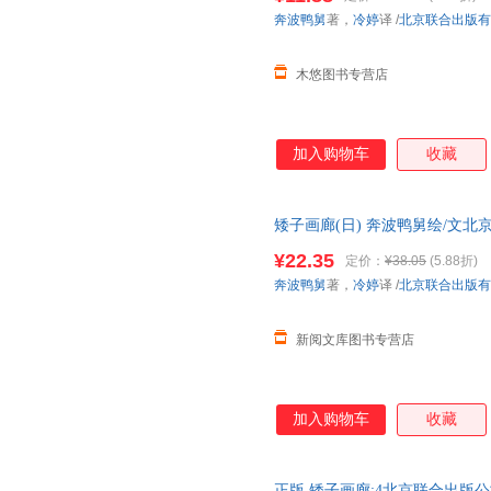
奔波鸭舅
著，
冷婷
译
/
北京联合出版有
木悠图书专营店
加入购物车
收藏
矮子画廊(日) 奔波鸭舅绘/文北京联合
¥22.35
定价：
¥38.05
(5.88折)
奔波鸭舅
著，
冷婷
译
/
北京联合出版有
新阅文库图书专营店
加入购物车
收藏
正版 矮子画廊:4北京联合出版公司9