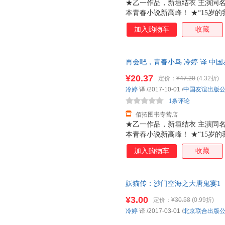
★乙一作品，新垣结衣 主演同名
本青春小说新高峰！ ★“15岁
部既能让你会心一笑，又能打通
加入购物车
收藏
代课老师回到了偏远的五岛列岛
之欲出的青春烦恼。 苦于“家
的好学生辻惠理，看似开朗却敏
再会吧，青春小鸟 冷婷 译 中
单纯的向井圭介…… 你想对15
7天无理由退换】
的男女学生，面对未来，面对多
¥20.37
定价：
¥47.20
(4.32折)
流露了隐藏在懵懂心底的秘密…
冷婷
译
/2017-10-01
/
中国友谊出版
每一个踌躇不安的你。 好似平
1条评论
佰拓图书专营店
★乙一作品，新垣结衣 主演同名
本青春小说新高峰！ ★“15岁
部既能让你会心一笑，又能打通
加入购物车
收藏
代课老师回到了偏远的五岛列岛
之欲出的青春烦恼。 苦于“家
的好学生辻惠理，看似开朗却敏
妖猫传：沙门空海之大唐鬼宴1
单纯的向井圭介…… 你想对15
无理由退换】
的男女学生，面对未来，面对多
¥3.00
定价：
¥30.58
(0.99折)
流露了隐藏在懵懂心底的秘密…
冷婷
译
/2017-03-01
/
北京联合出版
每一个踌躇不安的你。 好似平