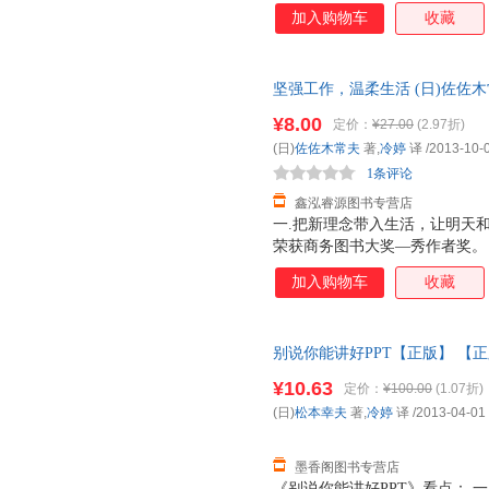
所有“讲好”PPT的方法，与乔
加入购物车
收藏
合图形，文字，奉献给中国读者。
体语言，巧妙措辞，如何利用数
的。 1.手势也会说话 表示“
坚强工作，温柔生活 (日)佐佐木
暖暖移动的方式表示，还会用手
可开发票】 全国三仓发货，物
他也会尽可能变着花样来展现。 
¥8.00
定价：
¥27.00
(2.97折)
程，懂得了“黑屏”的好处，乔
(日)
佐佐木常夫
著,
冷婷
译
/2013-10-
总喜欢毫无征兆关掉幻灯片。黑
1条评论
鑫泓睿源图书专营店
一.把新理念带入生活，让明天和
荣获商务图书大奖—秀作者奖。
读者建立而来新的生活方式和节
加入购物车
收藏
何在生活和工作中，把坚强和温
容实用：5大协调工作与人际的平
实战验证的高效工作方式。 坚
别说你能讲好PPT【正版】 【
你能感受到对待生活的多样心态
强势的态度，但是对待每一个人
¥10.63
定价：
¥100.00
(1.07折)
亲身经历中总结了的与人相处的
(日)
松本幸夫
著,
冷婷
译
/2013-04-01
作氛围，让团队中的每个人都能
墨香阁图书专营店
《别说你能讲好PPT》看点： 一