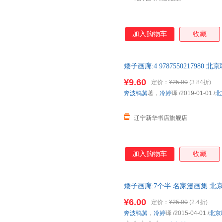
加入购物车
收藏
矮子画廊:4 97875502179
店 全新正版书籍 正规发票
¥9.60
定价：
¥25.00
(3.84折)
奔波鸭舅
著，
冷婷
译
/2019-01-01
/
北
辽宁新华书店旗舰店
加入购物车
收藏
矮子画廊:7个半 名家漫画集 北
规发票
¥6.00
定价：
¥25.00
(2.4折)
奔波鸭舅
，
冷婷
译
/2015-04-01
/
北京