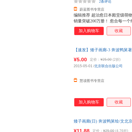
2条评论
蔚蓝图书专营店
编辑推荐 超治愈日本殿堂级萌
销量突破200万册！ 愈合每一
理绘本《矮子画廊》 和春天一
加入购物车
收藏
你的梦想 重拾遗忘在心上的句子
仔+120句体贴赠言+超可爱创
的微笑
【速发】矮子画廊-3 奔波鸭舅著,冷
可开发票，正版现货，支持7天
¥5.00
定价：
¥25.00
(2折)
2015-05-01
/
北京联合出版公司
慧读图书专营店
加入购物车
收藏
矮子画廊(日) 奔波鸭舅绘/文北京联合
¥11.88
定价：
¥25.00
(4.76折)