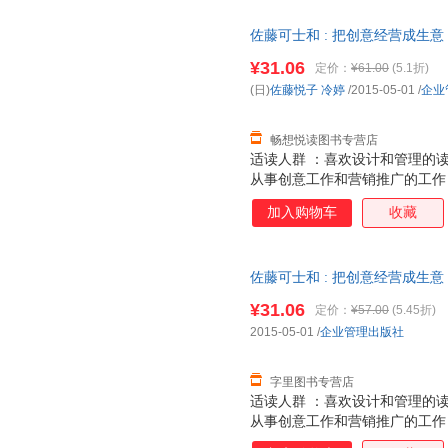
佐藤可士和 : 把创意经营成生意
¥31.06
定价：
¥61.00
(5.1折)
(日)
佐藤悦子
冷婷
/2015-05-01
/
企业
畅想悦读图书专营店
适读人群 ：喜欢设计和管理的
从事创意工作和营销推广的工作
独特风格的设计师到全球知名的
加入购物车
收藏
作品，但本书从初的创意萌芽到
从大到确定优衣库全球战略小到
本书是能“暴露”佐藤可士和所
佐藤可士和 : 把创意经营成生意
如丝的调研？如何从微观的一点
的规矩？如何提高商业谈判的能
¥31.06
定价：
¥57.00
(5.45折)
意与营销关键的问题，本书用佐
2015-05-01
/
企业管理出版社
关键的细节——本书的独特角度
字里图书专营店
适读人群 ：喜欢设计和管理的
从事创意工作和营销推广的工作
独特风格的设计师到全球知名的