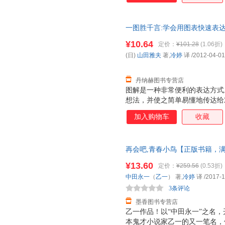
一图胜千言:学会用图表快速表
¥10.64
定价：
¥101.28
(1.06折)
(日)
山田雅夫
著,
冷婷
译
/2012-04-01
丹纳赫图书专营店
图解是一种非常便利的表达方式
想法，并使之简单易懂地传达给
使用图形来帮助分析的话，就可
加入购物车
收藏
够给我们展现出视觉效果的东西
是我们可以通过图形来整理自己
们讨论及开会时的效率了吗？ 
再会吧,青春小鸟【正版书籍，
及企划书，可以使对方对于你所
理由退换】
提案资料比起只有文字的资料应
¥13.60
定价：
¥259.56
(0.53折)
己的思路发展下去。
中田永一
（
乙一
） 著,
冷婷
译
/2017-1
3条评论
墨香图书专营店
乙一作品！以“中田永一”之名，
本鬼才小说家乙一的又一笔名，