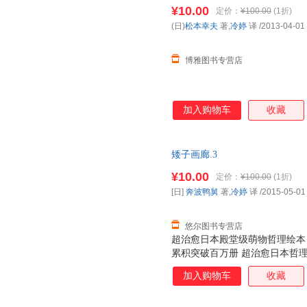
提案资料比起只有文字的资料应
¥10.00
定价：
¥100.00
(1折)
己的思路发展下去。
(日)
松本幸夫
著,
冷婷
译
/2013-04-01
博雅图书专营店
加入购物车
收藏
矮子画廊.3
¥10.00
定价：
¥100.00
(1折)
[日]
奔波鸭舅
著,
冷婷
译
/2015-05-01
悠尔图书专营店
超治愈日本殿堂级萌物哲理绘本！
累积突破百万册 超治愈日本哲理
句话抚平你的心伤，一幅画唤起
加入购物车
收藏
上原本的自己 （120个Q萌动物
淡陌生的世界里给你一个会心的