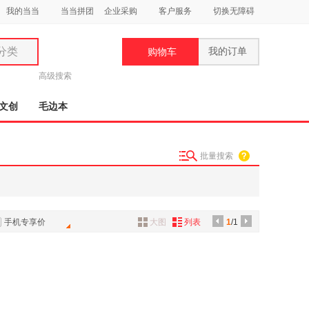
我的当当
当当拼团
企业采购
客户服务
切换无障碍
分类
我的订单
购物车
类
高级搜索
文创
毛边本
批量搜索
妆
品
饰
手机专享价
大图
列表
1
/1
鞋
用
饰