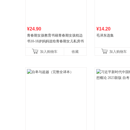
¥24.90
¥14.20
青春期女孩教育书籍青春期女孩枕边
毛泽东选集
书10-18岁妈妈送给青春期女儿私房书
女孩青春期生理少女成长与性知识教
加入购物车
收藏
加入购物车
育女孩发育叛逆期