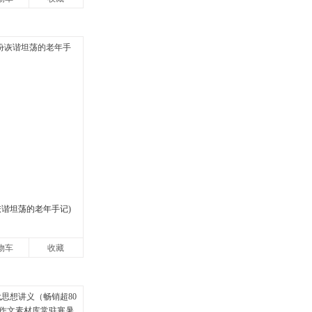
诙谐坦荡的老年手记)
物车
收藏