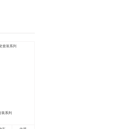
具
品
外
品
讯
音
公
器
套装系列