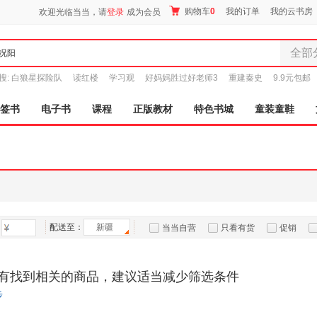
购物车
0
我的订单
我的云书房
欢迎光临当当，请
登录
成为会员
全部
全部分
搜:
白狼星探险队
读红楼
学习观
好妈妈胜过好老师3
重建秦史
9.9元包邮
尾品汇
图书
签书
电子书
课程
正版教材
特色书城
童装童鞋
电子书
音像
影视
时尚美
母婴用
玩具
配送至：
新疆
孕婴服
当当自营
只看有货
促销
童装童
特卖
预售
入驻商家
家居日
有找到相关的商品，建议适当减少筛选条件
家具装
步
服装
鞋