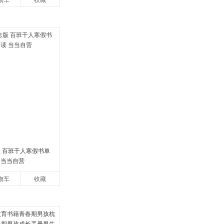
物车
收藏
版 百班千人寒假书单
 当当自营
物车
收藏