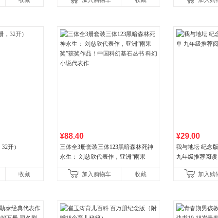
收藏
加入购物车
收藏
加入购
国青年出版社
¥88.40
¥29.00
32开）
三体全3册套装三体123黑暗森林死神
我与地坛 纪念
永生： 刘慈欣代表作，亚洲“雨果
九年级推荐阅读
奖”获奖作品！中国科幻基石丛书 科幻
收藏
加入购物车
收藏
加入购
小说代表作