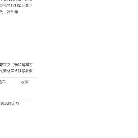
想讲义（畅销超80万
文素材库常驻寒暑假
说导师刘擎经典之作
物车
收藏
，哲学知