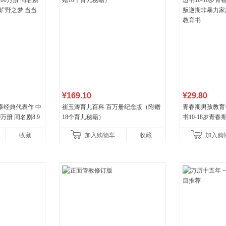
¥169.10
¥29.80
泰经典代表作 中
崔玉涛育儿百科 百万册纪念版（附赠
青春期男孩教育
万册 同名剧8.9
18个育儿秘籍）
书10-18岁青
野之梦 当当自营
逆期非暴力家庭
收藏
加入购物车
收藏
加入购
育书