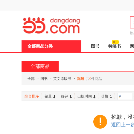
新
窗
口
打
开
无
障
热
碍
说
全部商品分类
图书
特装书
亲
明
页
面,
按
全部商品
Ctrl
加
波
全部
>
图书
>
英文原版书
>
况阳
共
0
件商品
浪
键
打
综合排序
销量
好评
出版时间
价格
-
开
导
盲
模
抱歉，没
式
返回上一