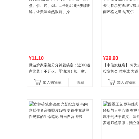
¥11.10
¥29.90
微波炉家常菜分分钟就搞定：近300道
【中信旗舰店】 何为
家常菜！不开火、零油烟！蒸、煮、
投资机会 时寒冰 大道
炒、烤、焗……全彩印刷+步骤图解，
答录穷查理宝典 红利
加入购物车
收藏
加入购物车
让美味跃然眼前、操
格之道 纳瓦尔