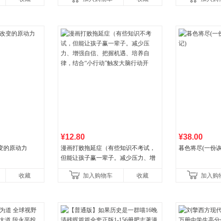
王烁联
养好品质，发现快
¥12.80
¥38.00
变的原动力
漫画打败拖延症（有些知识不考试，
暮色将尽(一份
但能让孩子赢一辈子。减少压力、增
强自信、把握机遇、培养自律，结
收藏
加入购物车
收藏
加入购
合“小行动”触发大脑行动开