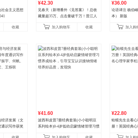
¥42.30
¥36.00
色社会主义思想
见春天（新增番外《见答案》！总收
论语译注 杨伯
041
藏量超35万、点击量破千万！晋江人
本） 新版
气作者 纵虎嗅花 催泪之作！）
收藏
加入购物车
收藏
加入购
¥41.60
¥22.80
与经济发展（文
波西和皮普7册经典套装(小小聪明豆
蛤蟆先生去看心
度通识写作获奖
系列绘本)0-4岁低幼启蒙情绪管理习惯
册！英国经典心
宇、何帆、刘格
养成绘本，引导宝宝认识接纳情绪培
心理学家李松蔚
收藏
加入购物车
收藏
加入购