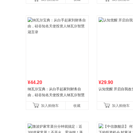
营
菘、张军、周黎安、
¥44.20
¥29.90
纳瓦尔宝典：从白手起家到财务自
认知觉醒 开启自我改
由，硅谷知名天使投资人纳瓦尔智慧
箴言录
加入购物车
收藏
加入购物车