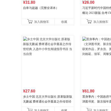
¥31.80
¥26.00
自卑与超越（完整全译本）
习近平新时代中国特
概论 2023新版 自考15
加入购物车
收藏
加入购物车
¥27.60
¥61.80
乡土中国 北京大学出版社 原著版新版
置身事内：中国政府
无删减 费孝通社会学奠基之作传世经
津图书奖、新京报年
典 入选中小学生阅读指导书目 当当自
作品，罗永浩、罗振
加入购物车
收藏
加入购物车