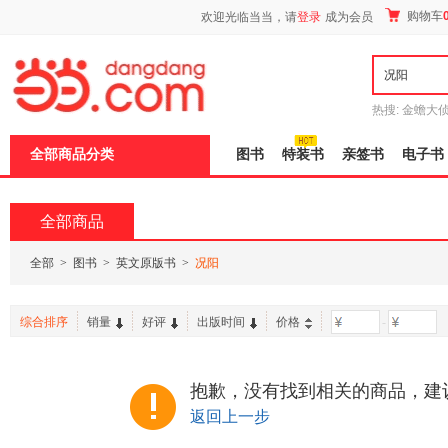
新
购物车
欢迎光临当当，请
登录
成为会员
窗
口
打
开
无
障
热搜:
金蟾大
碍
边带走
耶路
说
全部商品分类
图书
特装书
亲签书
电子书
明
页
面,
按
全部商品
Ctrl
加
波
全部
>
图书
>
英文原版书
>
况阳
浪
键
打
综合排序
销量
好评
出版时间
价格
-
开
导
盲
模
抱歉，没有找到相关的商品，建
式
返回上一步