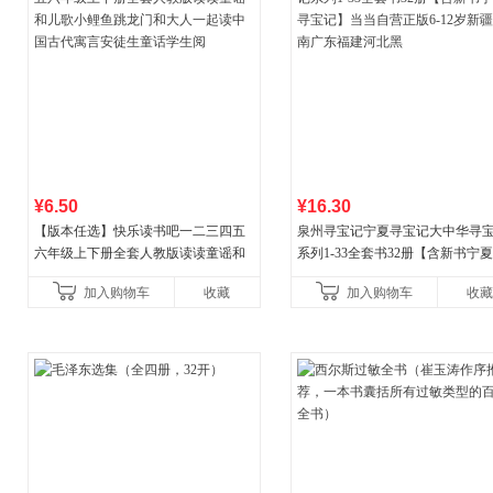
¥6.50
¥16.30
【版本任选】快乐读书吧一二三四五
泉州寻宝记宁夏寻宝记大中华寻
六年级上下册全套人教版读读童谣和
系列1-33全套书32册【含新书宁
儿歌小鲤鱼跳龙门和大人一起读中国
宝记】当当自营正版6-12岁新疆
加入购物车
收藏
加入购物车
收藏
古代寓言安徒生童话学生阅
广东福建河北黑