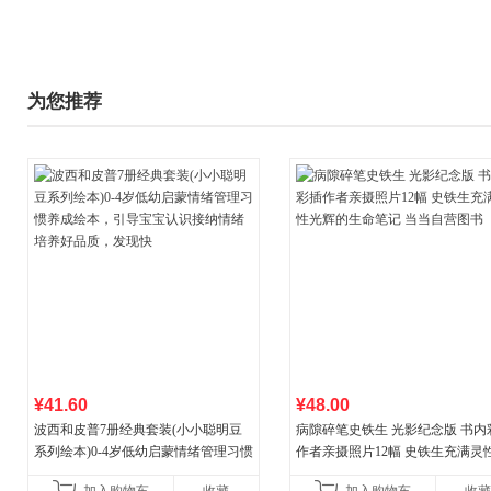
为您推荐
¥41.60
¥48.00
波西和皮普7册经典套装(小小聪明豆
病隙碎笔史铁生 光影纪念版 书内
系列绘本)0-4岁低幼启蒙情绪管理习惯
作者亲摄照片12幅 史铁生充满灵
养成绘本，引导宝宝认识接纳情绪培
辉的生命笔记 当当自营图书