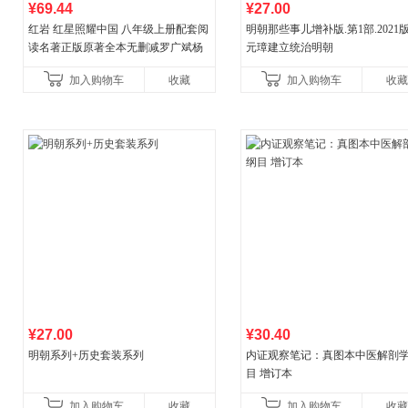
¥69.44
¥27.00
红岩 红星照耀中国 八年级上册配套阅
明朝那些事儿增补版.第1部.2021版
读名著正版原著全本无删减罗广斌杨
元璋建立统治明朝
益言著套装共2册 红色经典阅读书籍
加入购物车
收藏
加入购物车
收藏
初中生课外书中国青
¥27.00
¥30.40
明朝系列+历史套装系列
内证观察笔记：真图本中医解剖
目 增订本
加入购物车
收藏
加入购物车
收藏