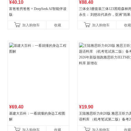
¥40.10
¥88.40
富爸爸穷爸爸 × DeepSeek AI智能伴读
三体全3册套装三体123黑暗森林
版
永生： 刘慈欣代表作，亚洲“雨果
奖”获奖作品！中国科幻基石丛书 
加入购物车
收藏
加入购物车
收藏
小说代表作
¥69.40
¥19.90
基建大百科：一看就懂的身边工程图
王陆雅思听力剑20版 雅思王听力
解
语料库 （机考笔试第二版）备考20
年新版领跑雅思听力IELTS听力
加入购物车
收藏
加入购物车
收藏