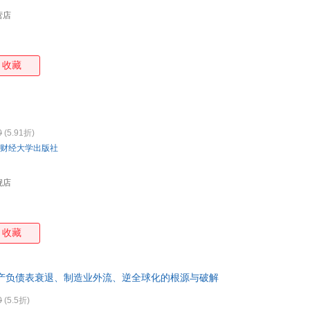
营店
收藏
0
(5.91折)
财经大学出版社
舰店
收藏
资产负债表衰退、制造业外流、逆全球化的根源与破解
0
(5.5折)