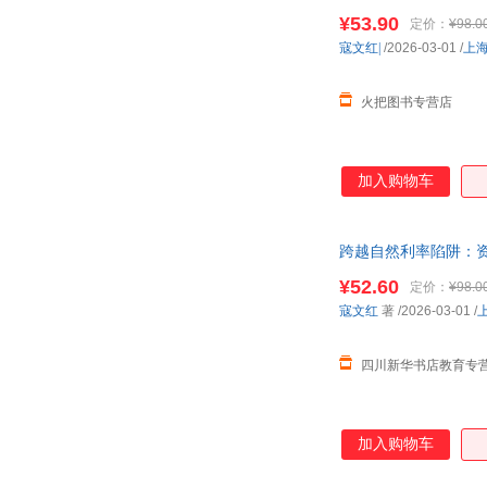
¥53.90
定价：
¥98.0
寇文红|
/2026-03-01
/
上
火把图书专营店
加入购物车
跨越自然利率陷阱：
仓就近发货，85%城
¥52.60
定价：
¥98.0
寇文红
著
/2026-03-01
/
四川新华书店教育专
加入购物车