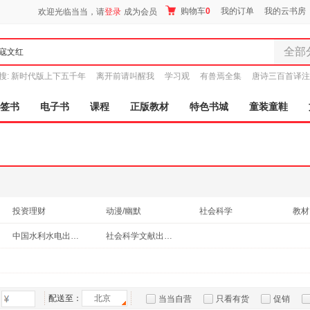
购物车
0
我的订单
我的云书房
欢迎光临当当，请
登录
成为会员
全部
全部分
搜:
新时代版上下五千年
离开前请叫醒我
学习观
有兽焉全集
唐诗三百首译注
尾品汇
图书
签书
电子书
课程
正版教材
特色书城
童装童鞋
电子书
音像
影视
时尚美
母婴用
玩具
投资理财
动漫/幽默
社会科学
教材
孕婴服
青春文学
童书
小说
中国水利水电出版社
社会科学文献出版社
童装童
家居日
家具装
服装
配送至：
北京
当当自营
只看有货
促销
鞋