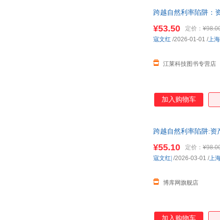
跨越自然利率陷阱：
9787564247
¥53.50
定价：
¥98.0
寇文红
/2026-01-01
/
上海
江莱科技图书专营店
加入购物车
跨越自然利率陷阱:资
在线客服
¥55.10
定价：
¥98.0
寇文红|
/2026-03-01
/
上
博库网旗舰店
加入购物车