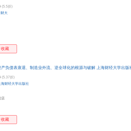
0
(5.5折)
海财大
收藏
资产负债表衰退、制造业外流、逆全球化的根源与破解 上海财经大学出版
市次日达，团购优惠咨询在线客服！
0
(5.37折)
上海财经大学出版社
营店
收藏