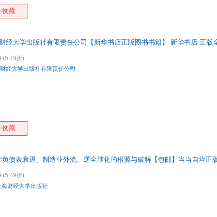
收藏
北财经大学出版社有限责任公司【新华书店正版图书书籍】 新华书店 正版全
市次日送达！
0
(5.79折)
财经大学出版社有限责任公司
收藏
产负债表衰退、制造业外流、逆全球化的根源与破解【包邮】当当自营正版
华书店正版，多仓就近发货，85%城市次日达，团购优惠咨询在线客服！
0
(5.49折)
上海财经大学出版社