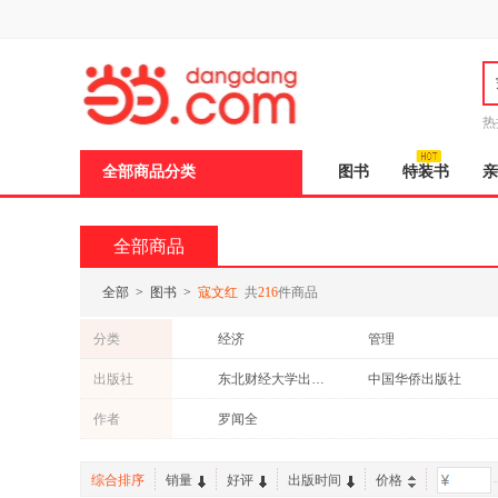
新
窗
口
打
开
无
障
热
碍
邮
说
全部商品分类
图书
特装书
亲
明
页
面,
按
全部商品
Ctrl
加
波
全部
>
图书
>
寇文红
共
216
件商品
浪
键
分类
经济
管理
打
开
文学
考试
出版社
东北财经大学出版社
中国华侨出版社
导
盲
作者
罗闻全
模
式
综合排序
销量
好评
出版时间
价格
-