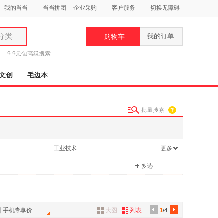
我的当当
当当拼团
企业采购
客户服务
切换无障碍
分类
我的订单
购物车
类
9.9元包
高级搜索
文创
毛边本
批量搜索
妆
品
工业技术
更多
饰
多选
鞋
用
饰
手机专享价
大图
列表
1
/4