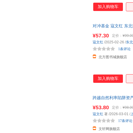
加入购物车
对冲基金 寇文红 东
仓就近发货 85%城
¥57.30
定价：
¥99.0
寇文红
/2025-02-26
/
东北
1条评论
北方图书城旗舰店
加入购物车
跨越自然利率陷阱资
有限公司9787 新
¥53.80
定价：
¥98.0
寇文红
著
/2026-03-01
/
17条评论
文轩网旗舰店