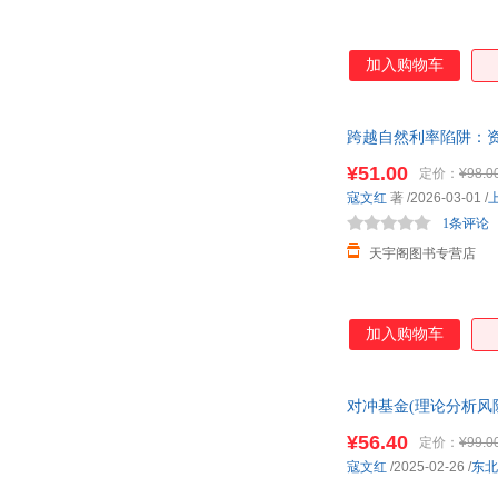
加入购物车
跨越自然利率陷阱：
仓就近发货，85%城
¥51.00
定价：
¥98.0
寇文红
著
/2026-03-01
/
1条评论
天宇阁图书专营店
加入购物车
对冲基金(理论分析风
货
¥56.40
定价：
¥99.0
寇文红
/2025-02-26
/
东北