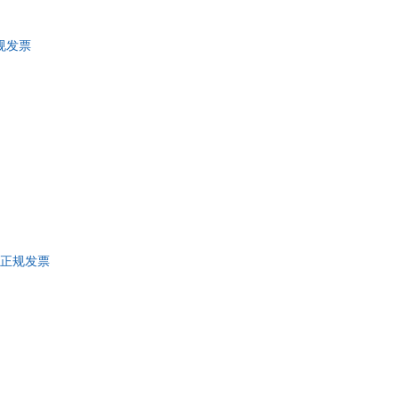
具
品
正规发票
外
品
讯
音
公
器
 正规发票