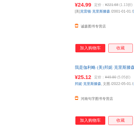
量，此书为单本而非一套，电子
¥24.99
定价：
¥221.68
(1.13折)
[美]
克雷顿·克里斯滕森
/2001-01-01
/
诚森图书专营店
加入购物车
收藏
我是伽利略 (美)邦妮·克里斯滕森
图画书/少儿动漫书【可开发票
¥25.12
定价：
¥49.80
(5.05折)
邦妮·克里斯滕森
, 文图
/2022-05-01
/
河南句字图书专营店
加入购物车
收藏