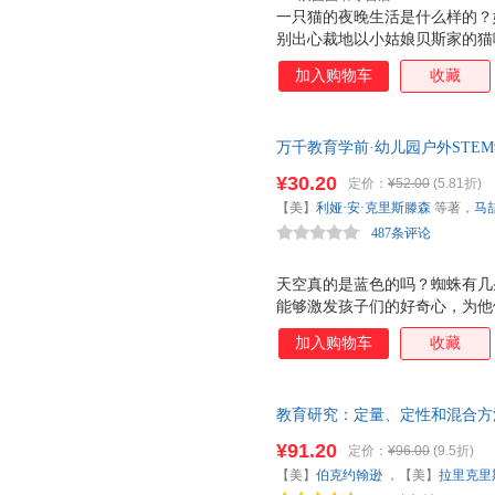
一只猫的夜晚生活是什么样的？
别出心裁地以小姑娘贝斯家的猫
人道晚安（对猫咪来说是早安哦
加入购物车
收藏
对呢）的问候结束，为我们解答
充满童趣和诗意，又不乏遐思和
听。
万千教育学前·幼儿园户外STE
幼儿从“室内课堂”中解放出来
¥30.20
定价：
¥52.00
(5.81折)
习
【美】
利娅·安·克里斯滕森
等著，
马
487条评论
天空真的是蓝色的吗？蜘蛛有几
能够激发孩子们的好奇心，为他
愉悦的学习体验。 对于想要开展
加入购物车
收藏
STEM学习》提供了多种实用策
师，本书也提供了折中的方法。
STEM探索活动提供的独特机
教育研究：定量、定性和混合方
动和项目活动；将教师主导的室
育研究的学习变得更轻松，也更
区、角色扮演区、艺术区和科学
¥91.20
定价：
¥96.00
(9.5折)
孩子们在户外发现的树叶、植物
【美】
伯克约翰逊
，【美】
拉里克里
的STEM学习 户外环境一直在