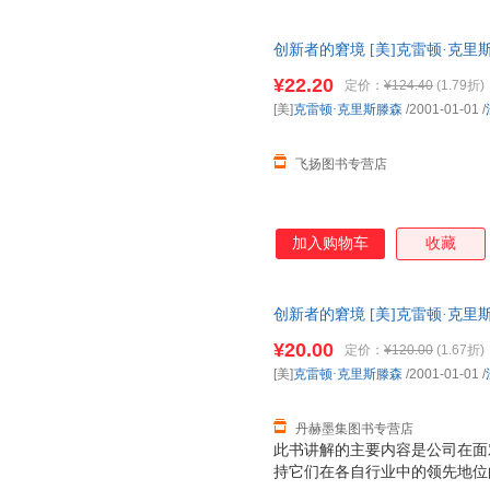
创新者的窘境 [美]克雷顿·克
量，此书为单本而非一套，电子
¥22.20
定价：
¥124.40
(1.79折)
[美]
克雷顿·克里斯滕森
/2001-01-01
/
飞扬图书专营店
加入购物车
收藏
创新者的窘境 [美]克雷顿·克里斯滕森
开发票，优质售后，支持7天无
¥20.00
定价：
¥120.00
(1.67折)
[美]
克雷顿·克里斯滕森
/2001-01-01
/
丹赫墨集图书专营店
此书讲解的主要内容是公司在面
持它们在各自行业中的领先地位