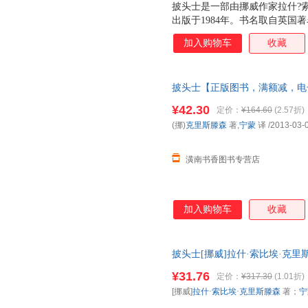
披头士是一部由挪威作家拉什?
出版于1984年。书名取自英国著名摇
以乐队曲目命名。小说讲述四个奥
加入购物车
收藏
事，生动描绘了他们的青春时光
崇拜，他们各自为自己以乐队成
格。每个人身上又隐藏着各自代
披头士【正版图书，满额减，电
部续作，1990年出版的铅（Bly
（Bisettelsen） “这不
¥42.30
定价：
¥164.60
(2.57折)
们的缅怀，这是北欧理事会文学奖获得者L
(挪)
克里斯滕森
著,
宁蒙
译
/2013-03-
1965年～1972年，战后重
个角落。四个51年出生的奥斯
潢南书香图书专营店
加入购物车
收藏
披头士[挪威]拉什·索比埃·克里
9787532148035 正版旧
¥31.76
定价：
¥317.30
(1.01折)
[挪威]
拉什·索比埃·克里斯滕森
著；
宁