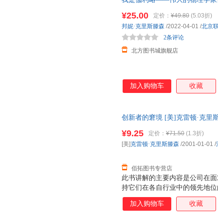
票 新华书店正版图书书籍
¥25.00
定价：
¥49.80
(5.03折)
邦妮·克里斯滕森
/2022-04-01
/
北京
2条评论
北方图书城旗舰店
加入购物车
收藏
创新者的窘境 [美]克雷顿·克
后，支持7天无理由退换】
¥9.25
定价：
¥71.50
(1.3折)
[美]
克雷顿·克里斯滕森
/2001-01-01
/
佰拓图书专营店
此书讲解的主要内容是公司在面
持它们在各自行业中的领先地位
而是那些以精于管理著称的公司
加入购物车
收藏