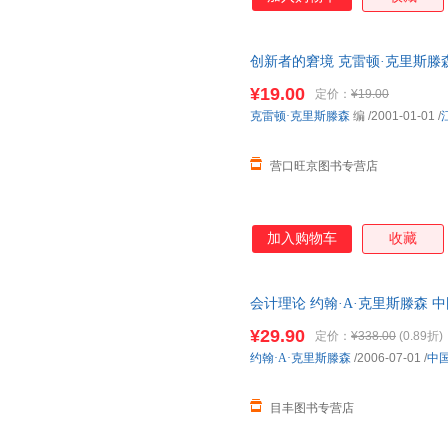
创新者的窘境 克雷顿·克里斯滕森 江
¥19.00
定价：
¥19.00
克雷顿·克里斯滕森
编
/2001-01-01
/
营口旺京图书专营店
加入购物车
收藏
会计理论 约翰·A·克里斯滕森
书为单本而非一套，电子发票。
¥29.90
定价：
¥338.00
(0.89折)
约翰·A·克里斯滕森
/2006-07-01
/
中
目丰图书专营店