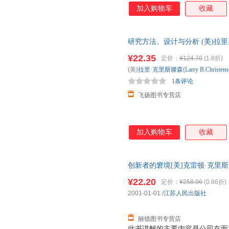
而是那些以精于管理著称的公司
加入购物车
收藏
研究方法、设计与分析 (美)拉里·克里斯
【可开电子发票】 正版旧书，
¥22.35
定价：
¥124.70
(1.8折)
(美)
拉里·克里斯滕森
(
Larry
B.Christens
1条评论
飞扬图书专营店
加入购物车
收藏
创新者的窘境[美]克雷顿·克里斯滕森
书，保证质量，此书为单本而非
¥22.20
定价：
¥258.96
(0.86折)
2001-01-01
/
江苏人民出版社
丽德图书专营店
此书讲解的主要内容是公司在面