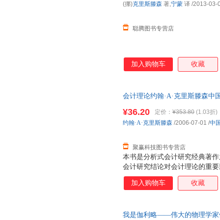
(挪)
克里斯滕森
著,
宁蒙
译
/2013-03-
聪腾图书专营店
加入购物车
收藏
会计理论约翰·A·克里斯滕森中国人
保证质量，此书为单本而非一套
¥36.20
定价：
¥353.80
(1.03折)
约翰·A·克里斯滕森
/2006-07-01
/
中
聚赢科技图书专营店
本书是分析式会计研究经典著作
会计研究结论对会计理论的重要
点。读者可以不需要过多的数学
加入购物车
收藏
了解分析式会计研究的会计专业
的有关分析式会计研究的经典著作是《
Accounting）。该书分为
我是伽利略——伟大的物理学家
（Economics of Accounting-Vol