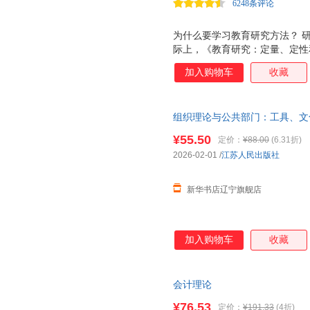
6248条评论
促进他们发展21世纪技能。希
为什么要学习教育研究方法？ 
际上，《教育研究：定量、定性
界范围内广泛使用着，帮助了许
加入购物车
收藏
包括教育领域。 学习研究方法
白何时可以相信某个研究发现；
将学会提出问题，并开展研究，
组织理论与公共部门：工具、文
会被要求去做研究综述、撰写研
某个观点。那么首先应该学会如
¥55.50
定价：
¥88.00
(6.31折)
究：定量、定性和混合方法》？
2026-02-01
/
江苏人民出版社
在500多页的篇幅中，它公平
况，
新华书店辽宁旗舰店
加入购物车
收藏
会计理论
¥76.53
定价：
¥191.33
(4折)