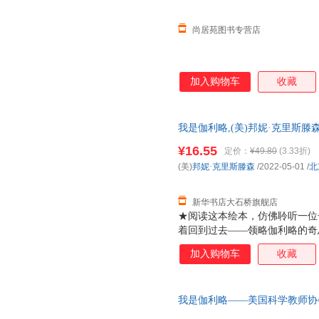
个角落。四个51年出生的奥斯陆
尚居苑图书专营店
加入购物车
收藏
我是伽利略,(美)邦妮·克里斯滕
华正版全新 正规发票 多仓就近
¥16.55
定价：
¥49.80
(3.33折)
13284178503
(美)
邦妮·克里斯滕森
/2022-05-01
/
北
新华书店大石桥旗舰店
★阅读这本绘本，仿佛聆听一位
着回到过去——领略伽利略的奇
领域的重大发现，走入这位现代
加入购物车
收藏
我，并拥有提出异议的勇气——
★邦妮?克里斯滕森与众不同的
风，令人过目难忘。
我是伽利略——美国科学教师协会
学童书！ 当当正版课外阅读书