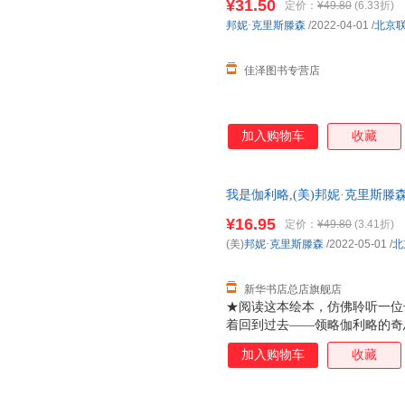
¥31.50
定价：
¥49.80
(6.33折)
邦妮·克里斯滕森
/2022-04-01
/
北京
佳泽图书专营店
加入购物车
收藏
我是伽利略,(美)邦妮·克里斯
店】 新华正版全新 正规发票 
¥16.95
定价：
¥49.80
(3.41折)
询：13284178503
(美)
邦妮·克里斯滕森
/2022-05-01
/
北
新华书店总店旗舰店
★阅读这本绘本，仿佛聆听一位
着回到过去——领略伽利略的奇
领域的重大发现，走入这位现代
加入购物车
收藏
我，并拥有提出异议的勇气——
★邦妮?克里斯滕森与众不同的
风，令人过目难忘。