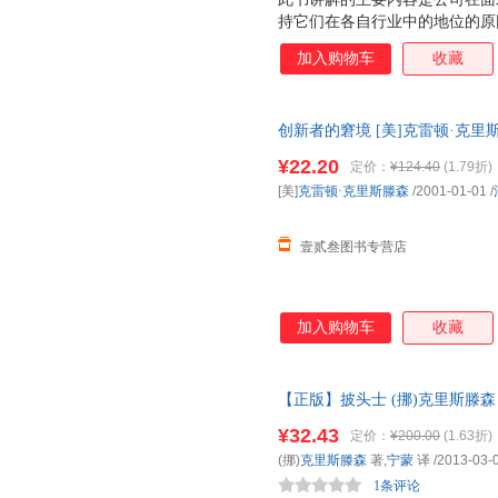
持它们在各自行业中的地位的原
那些以精于管理著称的公司。
加入购物车
收藏
创新者的窘境 [美]克雷顿·克
书，保证质量，此书为单本而非
¥22.20
定价：
¥124.40
(1.79折)
[美]
克雷顿·克里斯滕森
/2001-01-01
/
壹贰叁图书专营店
加入购物车
收藏
【正版】披头士 (挪)克里斯滕森
质无忧】 全国多仓就近发货，
¥32.43
定价：
¥200.00
(1.63折)
(挪)
克里斯滕森
著,
宁蒙
译
/2013-03-
1条评论