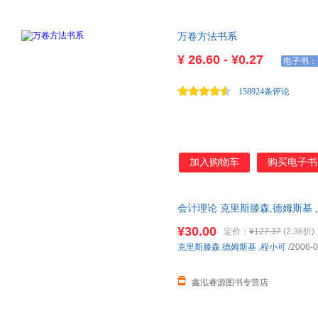
万卷方法书系
¥
26.60 - ¥0.27
电子书：
158924条评论
加入购物车
购买电子书
会计理论 克里斯滕森,德姆斯基
三仓发货，物流便捷，下单秒杀
¥30.00
定价：
¥127.37
(2.36折)
克里斯滕森
,
德姆斯基
,
程小可
/2006-0
鑫泓睿源图书专营店