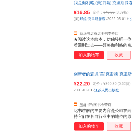
我是伽利略,(美)邦妮·克里斯
新华正版全新 正规发票 多仓就
¥16.85
定价：
¥49.80
(3.39折)
13284178503
(美)
邦妮·克里斯滕森
/2022-05-01
/
北
新华书店总店图书专营店
★阅读这本绘本，仿佛聆听一位
着回到过去——领略伽利略的奇
领域的重大发现，走入这位现代
加入购物车
收藏
我，并拥有提出异议的勇气——
★邦妮?克里斯滕森与众不同的
风，令人过目难忘。
创新者的窘境[美]克雷顿·克里斯滕森
书，保证质量，此书为单本而非
¥22.20
定价：
¥360.80
(0.62折)
2001-01-01
/
江苏人民出版社
墨趣书刊图书专营店
此书讲解的主要内容是公司在面
持它们在各自行业中的地位的原
那些以精于管理著称的公司。
加入购物车
收藏