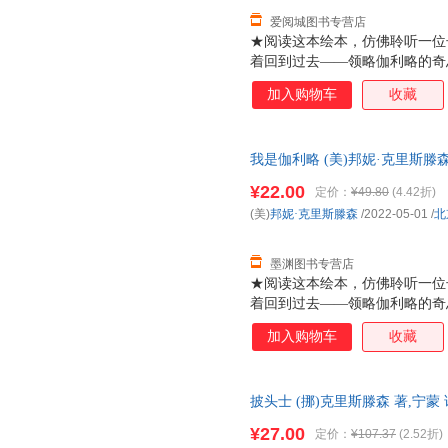
爱阅城图书专营店
★阅读这本绘本，仿佛聆听一位
着回到过去——领略伽利略的奇
领域的重大发现，走入这位现代
加入购物车
收藏
我，并拥有提出异议的勇气——
★邦妮?克里斯滕森与众不同的
风，令人过目难忘。
我是伽利略 (美)邦妮·克里斯滕
货，85%城市次日达，团购优
¥22.00
定价：
¥49.80
(4.42折)
(美)
邦妮·克里斯滕森
/2022-05-01
/
北
墨渊图书专营店
★阅读这本绘本，仿佛聆听一位
着回到过去——领略伽利略的奇
领域的重大发现，走入这位现代
加入购物车
收藏
我，并拥有提出异议的勇气——
★邦妮?克里斯滕森与众不同的
风，令人过目难忘。
披头士 (挪)克里斯滕森 著,宁
货，物流便捷，下单秒杀，欢迎
¥27.00
定价：
¥107.37
(2.52折)