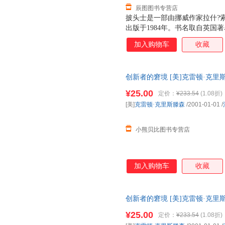
辰图图书专营店
披头士是一部由挪威作家拉什?
出版于1984年。书名取自英国著名摇
以乐队曲目命名。小说讲述四个奥
加入购物车
收藏
事，生动描绘了他们的青春时光
士的崇拜，他们各自为自己以乐
治、灵格。每个人身上又隐藏着
创新者的窘境 [美]克雷顿·克
士有两部续作，1990年出版的铅
请咨询客服查询库存后下单，避
（Bisettelsen） “这不
¥25.00
定价：
¥233.54
(1.08折)
对他们的缅怀，这是北欧理事会文学奖获得
[美]
克雷顿·克里斯滕森
/2001-01-01
/
说： 1965年～1972年，战
着每个角落。四个51年出生
小熊贝比图书专营店
加入购物车
收藏
创新者的窘境 [美]克雷顿·克
请咨询客服查询库存后下单，避
¥25.00
定价：
¥233.54
(1.08折)