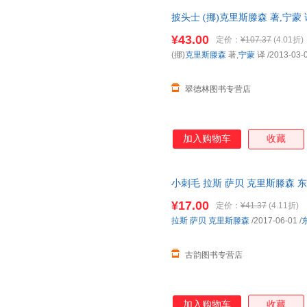
披头士 (挪)克里斯滕森 著,宁
货，物流便捷，下单秒杀，欢迎
¥43.00
定价：
¥107.37
(4.01折)
(挪)
克里斯滕森
著,
宁蒙
译
/2013-03-
翠德林图书专营店
加入购物车
收藏
小刺毛 拉斯 萨贝 克里斯滕森
货，物流便捷，下单秒杀，欢迎
¥17.00
定价：
¥41.37
(4.11折)
拉斯
萨贝
克里斯滕森
/2017-06-01
/
古韵图书专营店
加入购物车
收藏