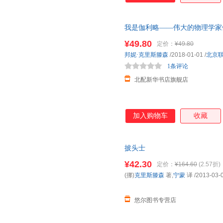
士的崇拜，他们各自为自己以乐
治、灵格。每个人身上又隐藏着
我是伽利略——伟大的物理学家
士有两部续作，1990年出版的铅
店 全新正版书籍 正规发票
（Bisettelsen） “这不
¥49.80
定价：
¥49.80
对他们的缅怀，这是北欧理事会文学奖获得
邦妮·克里斯滕森
/2018-01-01
/
北京
说： 1965年～1972年，战
1条评论
着每个角落。四个51年出生的奥
北配新华书店旗舰店
加入购物车
收藏
披头士
¥42.30
定价：
¥164.60
(2.57折)
(挪)
克里斯滕森
著,
宁蒙
译
/2013-03-
悠尔图书专营店