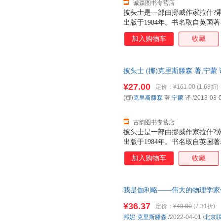
诚森图书专营店
披头士是一部由挪威作家拉什?
出版于1984年。书名取自英国著名摇
以乐队曲目命名。小说讲述四个奥
加入购物车
收藏
事，生动描绘了他们的青春时光
崇拜，他们各自为自己以乐队成
格。每个人身上又隐藏着各自代
披头士 (挪)克里斯滕森 著,宁
部续作，1990年出版的铅（Bly
三仓发货，物流便捷，下单秒杀
（Bisettelsen） “这不
¥27.00
定价：
¥161.00
(1.68折)
们的缅怀，这是北欧理事会文学奖获得者L
(挪)
克里斯滕森
著,
宁蒙
译
/2013-03-
1965年～1972年，战后重
个角落。四个51年出生的奥斯
古韵图书专营店
披头士是一部由挪威作家拉什?
出版于1984年。书名取自英国著名摇
以乐队曲目命名。小说讲述四个奥
加入购物车
收藏
事，生动描绘了他们的青春时光
士的崇拜，他们各自为自己以乐
治、灵格。每个人身上又隐藏着
我是伽利略——伟大的物理学家
士有两部续作，1990年出版的铅
好书＞ 【店长推荐正版图书 
（Bisettelsen） “这不
¥36.37
定价：
¥49.80
(7.31折)
们的缅怀，这是北欧理事会文学奖获得者L
邦妮·克里斯滕森
/2022-04-01
/
北京
1965年～1972年，战后重