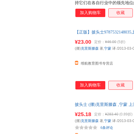
持它们在各自行业中的领先地位
而是那些以精于管理著称的公司
加入购物车
收藏
【正版】披头士9787532148
价格为单本 如有需要请联系客
¥23.00
定价：
¥46.00
(5折)
(挪)
克里斯滕森
著,
宁蒙
译
/2013-03-
维航教育图书专营店
加入购物车
收藏
披头士 (挪)克里斯滕森 ,宁蒙
保证质量，此书为单本而非一套
¥25.18
定价：
¥283.40
(0.89折)
(挪)
克里斯滕森
著,
宁蒙
译
/2013-03-
6条评论