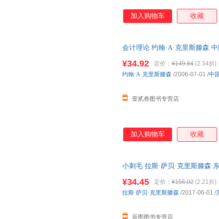
加入购物车
收藏
会计理论 约翰·A·克里斯滕森
保证质量，此书为单本而非一套
¥34.92
定价：
¥149.84
(2.34折)
约翰·A·克里斯滕森
/2006-07-01
/
中
壹贰叁图书专营店
加入购物车
收藏
小刺毛 拉斯·萨贝·克里斯滕森
天无理由退换】
¥34.45
定价：
¥156.02
(2.21折)
拉斯·萨贝·克里斯滕森
/2017-06-01
/
辰图图书专营店