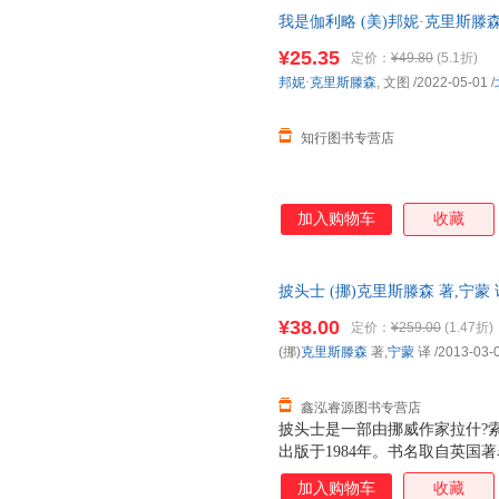
我是伽利略 (美)邦妮·克里斯滕森
图画书/少儿动漫书
¥25.35
定价：
¥49.80
(5.1折)
邦妮·克里斯滕森
, 文图
/2022-05-01
/
知行图书专营店
加入购物车
收藏
披头士 (挪)克里斯滕森 著,宁
货，物流便捷，下单秒杀，欢迎
¥38.00
定价：
¥259.00
(1.47折)
(挪)
克里斯滕森
著,
宁蒙
译
/2013-03-
鑫泓睿源图书专营店
披头士是一部由挪威作家拉什?
出版于1984年。书名取自英国著名摇
以乐队曲目命名。小说讲述四个奥
加入购物车
收藏
事，生动描绘了他们的青春时光