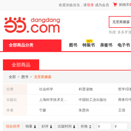
新
购物车
欢迎光临当当，请
登录
成为会员
窗
口
打
开
无
障
热搜:
多多罗
碍
传说
十日终
说
全部商品分类
图书
特装书
亲签书
电子书
明
页
面,
按
全部商品
Ctrl
加
波
全部
>
图书
>
克里斯滕森
浪
键
分类
社会科学
科普读物
哲学/宗
打
开
童书
经济
自然科
出版社
上海科学技术文献出版社
中国轻工业出版社
商务印
导
青春文学
教材
考试
盲
上海文艺出版社
江苏人民出版社
北京联
作者
宁蒙
朱恩伶
王强
模
心理学
时尚/美妆
保健/养
式
机械工业出版社
东方出版中心
动漫/幽默
外语
计算机/
外语教学与研究出版社
中国人民大学出版社
人民邮
综合排序
销量
好评
出版时间
价格
-
传记
历史
工具书