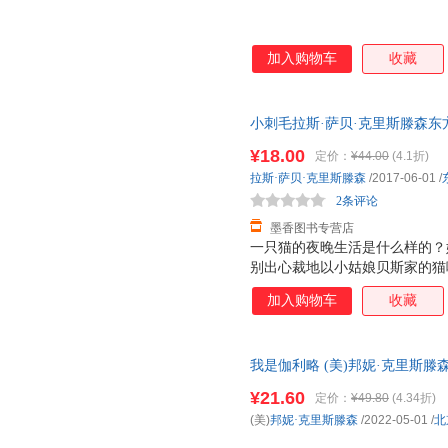
加入购物车
收藏
小刺毛拉斯·萨贝·克里斯滕森东方出
量，此书为单本而非一套，电子
¥18.00
定价：
¥44.00
(4.1折)
拉斯·萨贝·克里斯滕森
/2017-06-01
/
2条评论
墨香图书专营店
一只猫的夜晚生活是什么样的？
别出心裁地以小姑娘贝斯家的猫
人道晚安（对猫咪来说是早安哦
加入购物车
收藏
对呢）的问候结束，为我们解答
充满童趣和诗意，又不乏遐思和
听。
我是伽利略 (美)邦妮·克里斯滕
正版，多仓就近发货，85%城
¥21.60
定价：
¥49.80
(4.34折)
(美)
邦妮·克里斯滕森
/2022-05-01
/
北