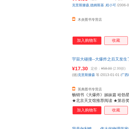
克里斯滕森
,
德姆斯基
,
程小可
/2006-0
木炎图书专营店
加入购物车
收藏
宇宙大碰撞--大爆炸之后又发生了
版社 9787807638308
¥17.30
定价：
¥58.00
(2.99折)
(德)
克里斯滕森
等
/2013-01-01
/
广西
英典图书专营店
畅销书《大爆炸》姊妹篇 哈勃
★北京天文馆推荐阅读 ★第谷
·林伯格·克里斯滕森等精心打造
加入购物车
收藏
元作序 ★中国科普作家协会理事
来命运的震撼佳作！
我是伽利略——伟大的物理学家