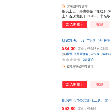
梦溪图书专营店
披头士是一部由挪威作家拉什·
士》首次出版于1984年。书名取自英
有章节皆以乐队曲目命名。小说讲
加入购物车
收藏
发生的故事，生动描绘了他们的
对披头士的崇拜，他们各自为自
罗、乔治、灵格。每个人身上又
研究方法、设计与分析 (美)拉里·克里斯滕
征。 故事的主角及叙述者名叫
翰逊(R.Burk 全国三仓发货
（Nesodden）区域的一栋
¥34.00
定价：
¥75.37
(4.52折)
时他刚逃出奥斯陆高斯塔（Gaus
(美)
拉里·克里斯滕森
(
Larry
B.Christens
时（1972年冬天）发生的故事
2条评论
（乔治）和乌拉（灵格）一起踢
鑫泓睿源图书专营店
加入购物车
收藏
组织理论与公共部门:工具、文
¥52.80
定价：
¥52.80