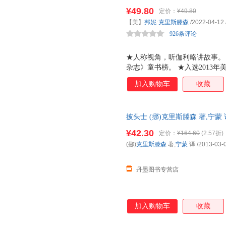
年出版；下卷为《会计经济学?第2卷
¥49.80
定价：
¥49.80
Accounting-Volume Ⅱ, Perf
【美】
邦妮·克里斯滕森
/2022-04-12
版。这三本书是现代分析式会计研
926条评论
流畅； 读者只要初步了解信息
★人称视角，听伽利略讲故事。 
杂志》童书榜。 ★入选2013
（CBC）评选的杰出科学童书
加入购物车
收藏
饱满的色彩，令人仿佛穿梭回到
如生。 ★一本科学启蒙的绝佳
度讲述他自己的故事，亲切的叙
披头士 (挪)克里斯滕森 著,宁蒙 译 
式带领小读者，走近这个为世界
事记并介绍了伽利略的实验、发
¥42.30
定价：
¥164.60
(2.57折)
读者对于伽利略的一生及其时代
(挪)
克里斯滕森
著,
宁蒙
译
/2013-03-
仿佛聆听一位长者讲故事。透过
利略的奇思妙想，认识
丹墨图书专营店
加入购物车
收藏