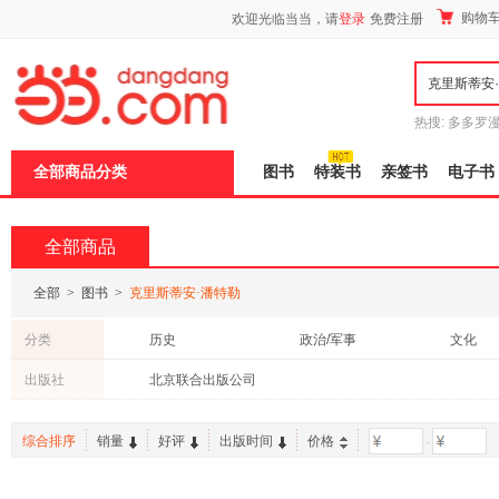
新
购物
欢迎光临当当，请
登录
免费注册
窗
口
打
开
无
障
热搜:
多多罗
碍
传说
十日终
说
全部商品分类
图书
特装书
亲签书
电子书
明
页
面,
按
全部商品
Ctrl
加
波
全部
>
图书
>
克里斯蒂安·潘特勒
浪
键
分类
历史
政治/军事
文化
打
开
出版社
北京联合出版公司
导
盲
模
综合排序
销量
好评
出版时间
价格
-
式