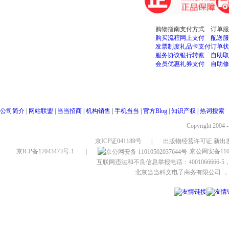
购物指南
支付方式
订单服
购买流程
网上支付
配送服
发票制度
礼品卡支付
订单状
服务协议
银行转账
自助取
会员优惠
礼券支付
自助修
公司简介
|
网站联盟
|
当当招商
|
机构销售
|
手机当当
|
官方Blog
|
知识产权
|
热词搜索
Copyright 2004 
京ICP证041189号
|
出版物经营许可证 新出发
京ICP备17043473号-1
|
京公网安备1101
互联网违法和不良信息举报电话：4001066666-5，
北京当当科文电子商务有限公司
，