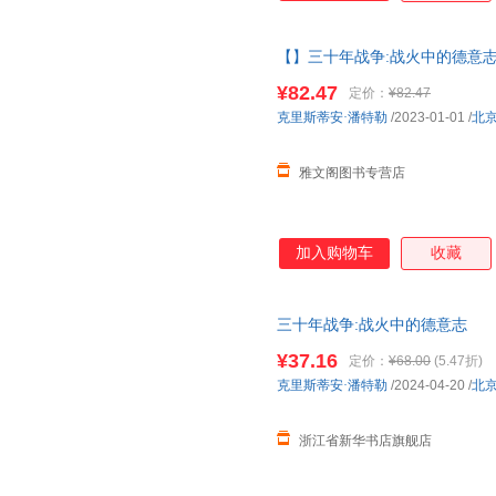
与推波助澜，可能同时发生。2
故事线，勾勒出丰满的历史图景
【】三十年战争:战火中的德意志
载浮载沉，无意中成了同时代平
权力斗争宗教冲突欧洲雇佣兵日
粉饰，映射出战争的残酷与人性
¥82.47
定价：
¥82.47
取，有问题联系在线客服，赠品
克里斯蒂安·潘特勒
/2023-01-01
/
北
雅文阁图书专营店
加入购物车
收藏
三十年战争:战火中的德意志
¥37.16
定价：
¥68.00
(5.47折)
克里斯蒂安·潘特勒
/2024-04-20
/
北
浙江省新华书店旗舰店