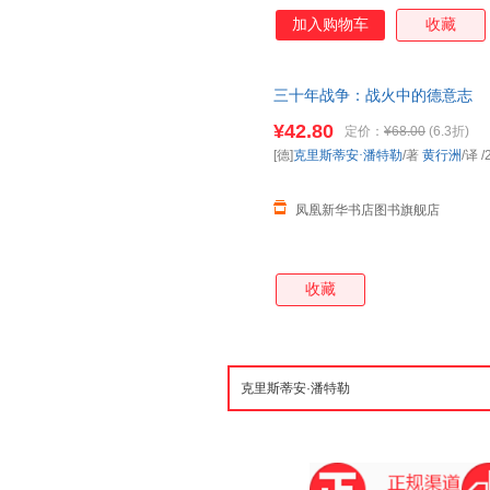
加入购物车
收藏
三十年战争：战火中的德意志
¥42.80
定价：
¥68.00
(6.3折)
[德]
克里斯蒂安·潘特勒
/著
黄行洲
/译
/
凤凰新华书店图书旗舰店
收藏