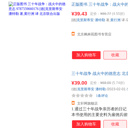
正版图书 三十年战争：战火中的德意志
勒 著,黄行洲 译 北京联合出
¥39.43
定价：
¥86.77
(4.55折)
商品图片仅供参考，以实物为准
[德]
克里斯蒂安·潘特勒
著,
黄行洲
译
/
北京枫林苑图书专营店
加入购物车
收藏
三十年战争 战火中的德意志 北
货，85%城市次日达，团购优
¥39.00
定价：
¥68.00
(5.74折)
(德)
克里斯蒂安·潘特勒
/2023-02-01
/
1条评论
文轩网旗舰店
1.通过三十年战争亲历者的日
本书使用的主要史料为雇佣兵彼
记，兼顾研究三十年战争的经典
加入购物车
收藏
内心恐惧与希望交织，被战争伤