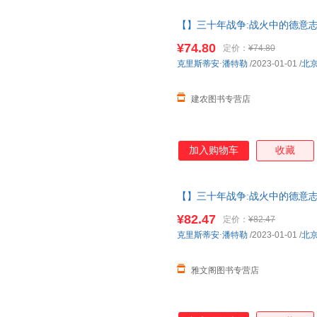
故事线，勾勒出丰满的历史图景
【】三十年战争:战火中的德意志
载沉，无意中成了同时代平民的
著作权力斗争宗教冲突欧洲雇佣
饰，映射出战争的残酷与人性的
¥74.80
定价：
¥74.80
克里斯蒂安·潘特勒
/2023-01-01
/
北
建农图书专营店
加入购物车
收藏
【】三十年战争:战火中的德意志
权力斗争宗教冲突欧洲雇佣兵日
¥82.47
定价：
¥82.47
取，有问题联系在线客服，赠品
克里斯蒂安·潘特勒
/2023-01-01
/
北
雅文阁图书专营店