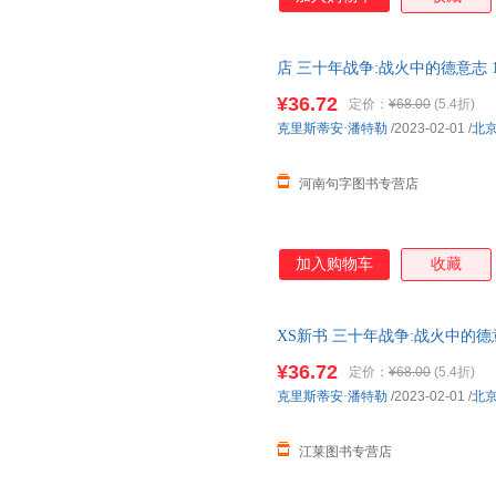
店 三十年战争:战火中的德意志 1
史社科书籍【可开发票】
¥36.72
定价：
¥68.00
(5.4折)
克里斯蒂安·潘特勒
/2023-02-01
/
北
河南句字图书专营店
加入购物车
收藏
XS新书 三十年战争:战火中的德意
界欧洲史 联合天畅出版【正版速
¥36.72
定价：
¥68.00
(5.4折)
克里斯蒂安·潘特勒
/2023-02-01
/
北
江莱图书专营店