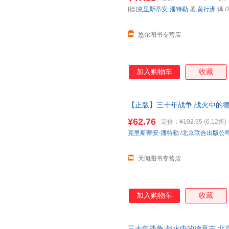
[德]
克里斯蒂安·潘特勒
著,
黄行洲
译
/
悠尔图书专营店
加入购物车
收藏
【正版】三十年战争 战火中的
细节和平民对战争的切身感受
¥62.76
定价：
¥102.55
(6.12折)
克里斯蒂安·潘特勒
/
北京联合出版公
天阅图书专营店
加入购物车
收藏
三十年战争:战火中的德意志 北