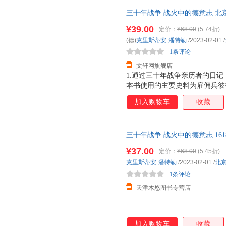
三十年战争 战火中的德意志 北
货，85%城市次日达，团购优
¥39.00
定价：
¥68.00
(5.74折)
(德)
克里斯蒂安·潘特勒
/2023-02-01
/
1条评论
文轩网旗舰店
1.通过三十年战争亲历者的日
本书使用的主要史料为雇佣兵彼
记，兼顾研究三十年战争的经典
加入购物车
收藏
内心恐惧与希望交织，被战争伤
与推波助澜，可能同时发生。2
故事线，勾勒出丰满的历史图景
三十年战争:战火中的德意志 161
载浮载沉，无意中成了同时代平
社科【正版新书】
粉饰，映射出战争的残酷与人性
¥37.00
定价：
¥68.00
(5.45折)
克里斯蒂安·潘特勒
/2023-02-01
/
北
1条评论
天津木悠图书专营店
加入购物车
收藏