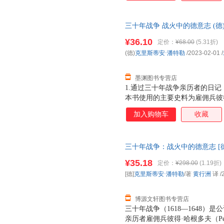
与推波助澜，可能同时发生。2
故事线，勾勒出丰满的历史图景
三十年战争 战火中的德意志 (德
载浮载沉，无意中成了同时代平
正版，多仓就近发货，85%城
粉饰，映射出战争的残酷与人性
¥36.10
定价：
¥68.00
(5.31折)
(德)
克里斯蒂安·潘特勒
/2023-02-01
/
墨渊图书专营店
1.通过三十年战争亲历者的日
本书使用的主要史料为雇佣兵彼
记，兼顾研究三十年战争的经典
加入购物车
收藏
内心恐惧与希望交织，被战争伤
与推波助澜，可能同时发生。2
故事线，勾勒出丰满的历史图景
三十年战争：战火中的德意志 [德
载浮载沉，无意中成了同时代平
9787559660176 北京联
粉饰，映射出战争的残酷与人性
¥35.18
定价：
¥298.00
(1.19折)
由退换】
[德]
克里斯蒂安·潘特勒
/著
黄行洲
译
/
博源文轩图书专营店
三十年战争（1618—1648
亲历者雇佣兵彼得·哈根多夫（Pete