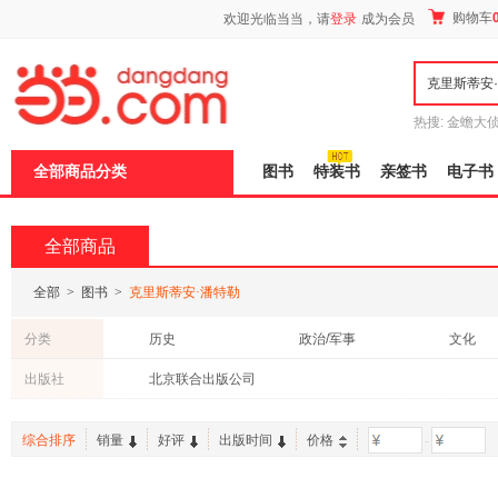
新
购物车
欢迎光临当当，请
登录
成为会员
窗
口
打
开
无
障
热搜:
金蟾大
碍
边带走
耶路
说
全部商品分类
图书
特装书
亲签书
电子书
明
页
面,
按
全部商品
Ctrl
加
波
全部
>
图书
>
克里斯蒂安·潘特勒
浪
键
分类
历史
政治/军事
文化
打
开
中小学用书
出版社
北京联合出版公司
导
盲
模
综合排序
销量
好评
出版时间
价格
-
式