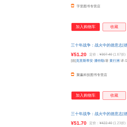
字里图书专营店
加入购物车
收藏
三十年战争：战火中的德意志[德
出版有限公司97875596601
¥51.20
定价：
¥307.40
(1.67折)
电子发票！
[德]
克里斯蒂安·潘特勒
/著
黄行洲
译
/
聚赢科技图书专营店
加入购物车
收藏
三十年战争：战火中的德意志[德
出版有限公司97875596601
¥51.70
定价：
¥422.40
(1.23折)
电子发票！