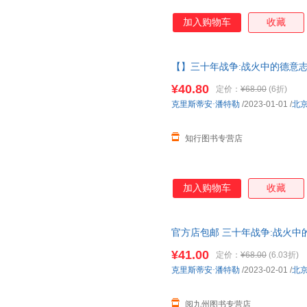
加入购物车
收藏
【】三十年战争:战火中的德意志
著作权力斗争宗教冲突欧洲雇佣
¥40.80
定价：
¥68.00
(6折)
克里斯蒂安·潘特勒
/2023-01-01
/
北
知行图书专营店
加入购物车
收藏
官方店包邮 三十年战争:战火中的德
历史 世界欧洲史社科书籍
¥41.00
定价：
¥68.00
(6.03折)
克里斯蒂安·潘特勒
/2023-02-01
/
北
阅九州图书专营店