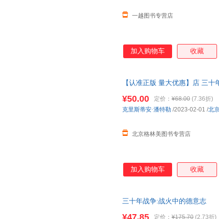
一越图书专营店
加入购物车
收藏
【认准正版 量大优惠】店 三十年战
欧洲大战 战争历史 世界欧洲史
¥50.00
定价：
¥68.00
(7.36折)
取
克里斯蒂安·潘特勒
/2023-02-01
/
北
北京格林美图书专营店
加入购物车
收藏
三十年战争:战火中的德意志
¥47.85
定价：
¥175.70
(2.73折)