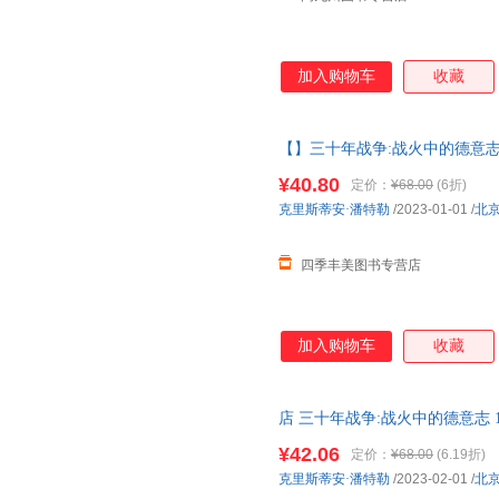
加入购物车
收藏
【】三十年战争:战火中的德意志
著作权力斗争宗教冲突欧洲雇佣
¥40.80
定价：
¥68.00
(6折)
克里斯蒂安·潘特勒
/2023-01-01
/
北
四季丰美图书专营店
加入购物车
收藏
店 三十年战争:战火中的德意志 1
史社科全新 正版图书，可开发
¥42.06
定价：
¥68.00
(6.19折)
克里斯蒂安·潘特勒
/2023-02-01
/
北