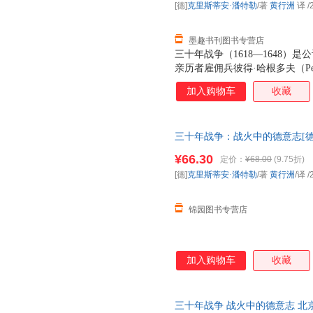
[德]
克里斯蒂安·潘特勒
/著
黄行洲
译
/
墨趣书刊图书专营店
三十年战争（1618—1648
亲历者雇佣兵彼得·哈根多夫（Pete
（Maurus Friesenegg
加入购物车
收藏
的欧洲，以及战争阴云下普通人
三十年战争：战火中的德意志[德
出版有限公司（锦园好书）
¥66.30
定价：
¥68.00
(9.75折)
[德]
克里斯蒂安·潘特勒
/著
黄行洲
/译
/
锦园图书专营店
加入购物车
收藏
三十年战争 战火中的德意志 北