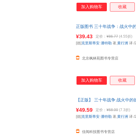
（Maurus Friesenegg
加入购物车
收藏
的欧洲，以及战争阴云下普通人
正版图书 三十年战争：战火中的德意志
勒 著,黄行洲 译 北京联合出
¥39.43
定价：
¥86.77
(4.55折)
商品图片仅供参考，以实物为准
[德]
克里斯蒂安·潘特勒
著,
黄行洲
译
/
北京枫林苑图书专营店
加入购物车
收藏
【正版】 三十年战争:战火中的德
北京联合出版 9787559660
¥49.59
定价：
¥68.00
(7.3折)
[德]
克里斯蒂安·潘特勒
著,
黄行洲
译
/
佳阅科技图书专营店