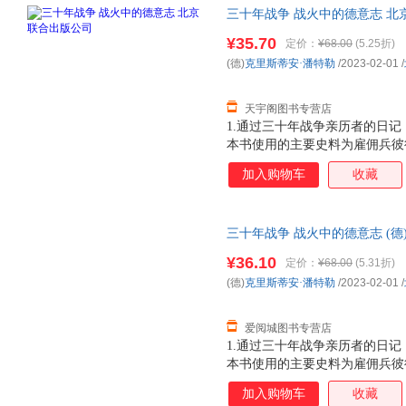
三十年战争 战火中的德意志 北
货，85%城市次日达，团购优
¥35.70
定价：
¥68.00
(5.25折)
(德)
克里斯蒂安·潘特勒
/2023-02-01
/
天宇阁图书专营店
1.通过三十年战争亲历者的日
本书使用的主要史料为雇佣兵彼
记，兼顾研究三十年战争的经典
加入购物车
收藏
内心恐惧与希望交织，被战争伤
与推波助澜，可能同时发生。2
故事线，勾勒出丰满的历史图景
三十年战争 战火中的德意志 (德
载浮载沉，无意中成了同时代平
出版公司 新华书店正版，多仓
粉饰，映射出战争的残酷与人性
¥36.10
定价：
¥68.00
(5.31折)
线客服！
(德)
克里斯蒂安·潘特勒
/2023-02-01
/
爱阅城图书专营店
1.通过三十年战争亲历者的日
本书使用的主要史料为雇佣兵彼
记，兼顾研究三十年战争的经典
加入购物车
收藏
内心恐惧与希望交织，被战争伤