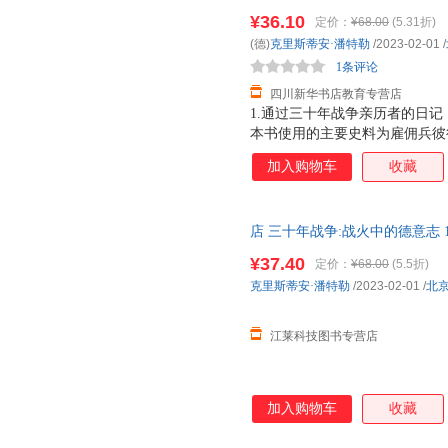
货，85%城市次日达，团购优
¥36.10
定价：
¥68.00
(5.31折)
(德)
克里斯蒂安·潘特勒
/2023-02-01
/
1条评论
四川新华书店教育专营店
1.通过三十年战争亲历者的日
本书使用的主要史料为雇佣兵彼
记，兼顾研究三十年战争的经典
加入购物车
收藏
内心恐惧与希望交织，被战争伤
与推波助澜，可能同时发生。2
故事线，勾勒出丰满的历史图景
店 三十年战争:战火中的德意志 1
载浮载沉，无意中成了同时代平
史社科书籍
粉饰，映射出战争的残酷与人性
¥37.40
定价：
¥68.00
(5.5折)
克里斯蒂安·潘特勒
/2023-02-01
/
北
江莱科技图书专营店
加入购物车
收藏