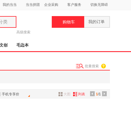
我的当当
当当拼团
企业采购
客户服务
切换无障碍
分类
我的订单
购物车
类
高级搜索
文创
毛边本
批量搜索
妆
品
饰
手机专享价
大图
列表
1
/1
鞋
用
饰