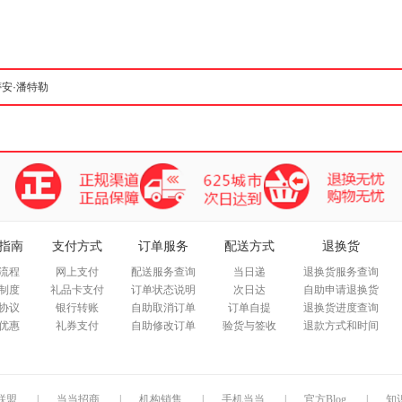
箱包皮
手表饰
运动户
汽车用
食品
手机通
数码影
电脑办
大家电
家用电
指南
支付方式
订单服务
配送方式
退换货
流程
网上支付
配送服务查询
当日递
退换货服务查询
制度
礼品卡支付
订单状态说明
次日达
自助申请退换货
协议
银行转账
自助取消订单
订单自提
退换货进度查询
优惠
礼券支付
自助修改订单
验货与签收
退款方式和时间
联盟
|
当当招商
|
机构销售
|
手机当当
|
官方Blog
|
知