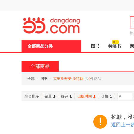
新
窗
口
打
开
无
障
热
碍
说
全部商品分类
图书
特装书
亲
明
页
面,
按
全部商品
Ctrl
加
波
全部
>
图书
>
克里斯蒂安·潘特勒
共
0
件商品
浪
键
打
综合排序
销量
好评
出版时间
价格
-
开
导
盲
模
抱歉，没
式
返回上一