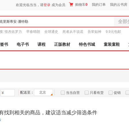
购物车
0
我的订单
我的云书房
欢迎光临当当，请
登录
成为会员
全部
全部分
搜:
怪杰佐罗力
早春晴朗
全球通史
死者从不说谎
吾辈如神
9.9元包邮
尾品汇
图书
签书
电子书
课程
正版教材
特色书城
童装童鞋
电子书
音像
影视
时尚美
母婴用
玩具
配送至：
北京
孕婴服
当当自营
只看有货
促销
童装童
特卖
预售
入驻商家
家居日
有找到相关的商品，建议适当减少筛选条件
家具装
步
服装
鞋