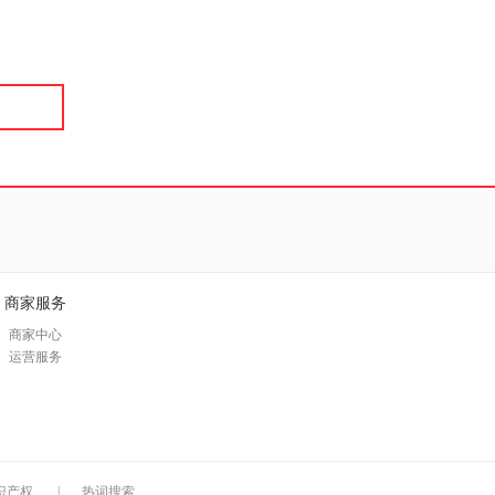
具
品
外
品
讯
音
公
器
商家服务
商家中心
运营服务
识产权
|
热词搜索