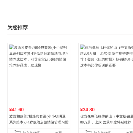
为您推荐
¥41.60
¥34.80
波西和皮普7册经典套装(小小聪明豆
你当像鸟飞往你的山（中文版销量
系列绘本)0-4岁低幼启蒙情绪管理习惯
00万册，比尔·盖茨年度特别推荐
养成绘本，引导宝宝认识接纳情绪培
顶《纽约时报》畅销榜80+周，这