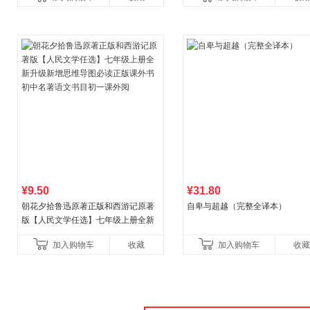
健养生百科读物当
¥9.50
¥31.80
朝花夕拾鲁迅原著正版和西游记原著
自卑与超越（完整全译本）
版【人民文学任选】七年级上册全新
升级新增思维导图必读正版课外书初
加入购物车
收藏
加入购物车
收藏
中名著语文书目初一课外阅