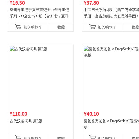
¥16.30
¥37.80
泉州寻宝记宁夏寻宝记大中华寻宝记
中国历代政治得失（赠三万余字
系列1-33全套书32册【含新书宁夏寻
手册，当当加赠超大张思维导图
宝记】当当自营正版6-12岁新疆海南
穆经典名著，1977年原版授权，
加入购物车
收藏
加入购物车
收藏
广东福建河北黑
书社最新修订！中学生
¥110.00
¥40.10
古代汉语词典 第3版
富爸爸穷爸爸 × DeepSeek AI智
版
加入购物车
收藏
加入购物车
收藏