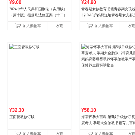
¥9.00
¥24.90
2024中华人民共和国刑法（实用版）
青春期女孩教育书籍青春期女孩
（第十版）根据刑法修正案（十二）
书10-18岁妈妈送给青春期女儿私
全新修订 团购电话:4001066666转6
女孩青春期生理少女成长与性知
加入购物车
收藏
加入购物车
收藏
育女孩发育叛逆期
¥32.30
¥58.10
正面管教修订版
海蒂怀孕大百科 第5版升级修订 
麦考夫 孕期大全胎教书籍育儿百科
妈育婴母婴喂养怀孕胎教孕产孕
加入购物车
收藏
加入购物车
收藏