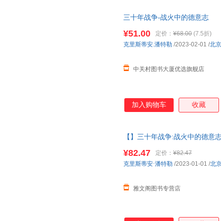
三十年战争-战火中的德意志
¥51.00
定价：
¥68.00
(7.5折)
克里斯蒂安.潘特勒
/2023-02-01
/
北
中关村图书大厦优选旗舰店
加入购物车
收藏
【】三十年战争:战火中的德意志
权力斗争宗教冲突欧洲雇佣兵日
¥82.47
定价：
¥82.47
取，有问题联系在线客服，赠品
克里斯蒂安·潘特勒
/2023-01-01
/
北
雅文阁图书专营店