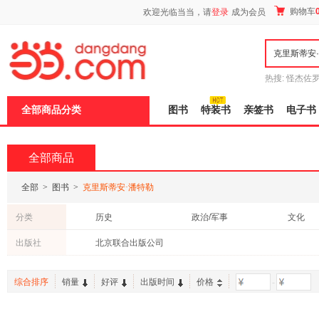
新
购物车
欢迎光临当当，请
登录
成为会员
窗
口
打
开
无
障
热搜:
怪杰佐
碍
谎
吾辈如神
说
全部商品分类
图书
特装书
亲签书
电子书
明
页
面,
按
全部商品
Ctrl
加
波
全部
>
图书
>
克里斯蒂安·潘特勒
浪
键
分类
历史
政治/军事
文化
打
开
中小学用书
出版社
北京联合出版公司
导
盲
模
综合排序
销量
好评
出版时间
价格
-
式