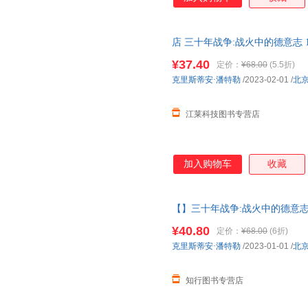
店 三十年战争:战火中的德意志 1
史社科书籍
¥37.40
定价：
¥68.00
(5.5折)
克里斯蒂安·潘特勒
/2023-02-01
/
北
江莱科技图书专营店
加入购物车
收藏
【】三十年战争:战火中的德意志
著作权力斗争宗教冲突欧洲雇佣
¥40.80
定价：
¥68.00
(6折)
克里斯蒂安·潘特勒
/2023-01-01
/
北
知行图书专营店