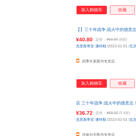
加入购物车
收藏
【】三十年战争:战火中的德意志
著作权力斗争宗教冲突欧洲雇佣
¥40.80
定价：
¥68.00
(6折)
克里斯蒂安·潘特勒
/2023-01-01
/
北
四季丰美图书专营店
加入购物车
收藏
店 三十年战争:战火中的德意志 1
史社科书籍【可开发票】
¥36.72
定价：
¥68.00
(5.4折)
克里斯蒂安·潘特勒
/2023-02-01
/
北
河南句字图书专营店