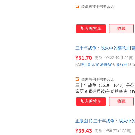
聚赢科技图书专营店
加入购物车
收藏
三十年战争：战火中的德意志[德
出版有限公司97875596601
¥51.70
定价：
¥422.40
(1.23折)
电子发票！
[德]
克里斯蒂安·潘特勒
/著
黄行洲
译
/
墨趣书刊图书专营店
三十年战争（1618—1648
亲历者雇佣兵彼得·哈根多夫（Pete
（Maurus Friesenegg
加入购物车
收藏
的欧洲，以及战争阴云下普通人
正版图书 三十年战争：战火中的德意志
勒 著,黄行洲 译 北京联合出
¥39.43
定价：
¥86.77
(4.55折)
商品图片仅供参考，以实物为准