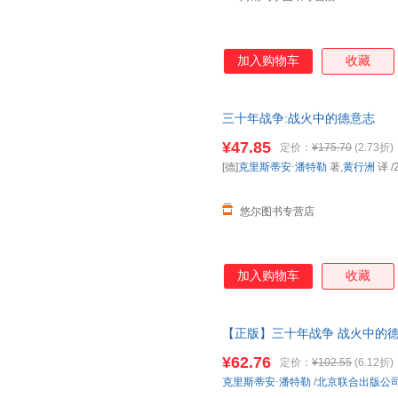
加入购物车
收藏
三十年战争:战火中的德意志
¥47.85
定价：
¥175.70
(2.73折)
[德]
克里斯蒂安·潘特勒
著,
黄行洲
译
/
悠尔图书专营店
加入购物车
收藏
【正版】三十年战争 战火中的
细节和平民对战争的切身感受
¥62.76
定价：
¥102.55
(6.12折)
克里斯蒂安·潘特勒
/
北京联合出版公