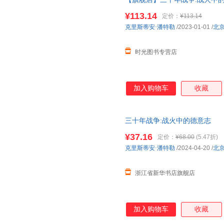
史经典著作权力斗争宗教冲突欧
¥113.14
定价：
¥113.14
克里斯蒂安·潘特勒
/2023-01-01
/
北
时光图书专营店
加入购物车
收藏
三十年战争:战火中的德意志
¥37.16
定价：
¥68.00
(5.47折)
克里斯蒂安·潘特勒
/2024-04-20
/
北
浙江省新华书店旗舰店
加入购物车
收藏