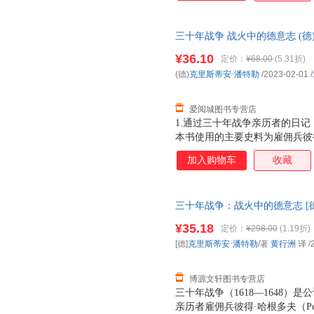
与推波助澜，可能同时发生。2
故事线，勾勒出丰满的历史图景
三十年战争 战火中的德意志 (德
载浮载沉，无意中成了同时代平
出版公司 新华书店正版，多仓
粉饰，映射出战争的残酷与人性
¥36.10
定价：
¥68.00
(5.31折)
线客服！
(德)
克里斯蒂安·潘特勒
/2023-02-01
/
爱阅城图书专营店
1.通过三十年战争亲历者的日
本书使用的主要史料为雇佣兵彼
记，兼顾研究三十年战争的经典
加入购物车
收藏
内心恐惧与希望交织，被战争伤
与推波助澜，可能同时发生。2
故事线，勾勒出丰满的历史图景
三十年战争：战火中的德意志 [德
载浮载沉，无意中成了同时代平
9787559660176 北京联
粉饰，映射出战争的残酷与人性
¥35.18
定价：
¥298.00
(1.19折)
由退换】
[德]
克里斯蒂安·潘特勒
/著
黄行洲
译
/
博源文轩图书专营店
三十年战争（1618—1648
亲历者雇佣兵彼得·哈根多夫（Pete