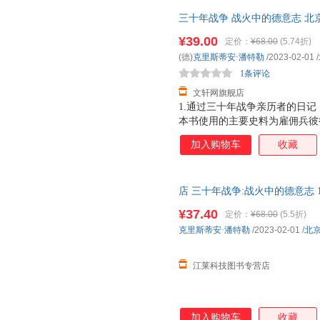
三十年战争 战火中的德意志 北
货，85%城市次日达，团购优
¥39.00
定价：
¥68.00
(5.74折)
(德)
克里斯蒂安·潘特勒
/2023-02-01
/
1条评论
文轩网旗舰店
1.通过三十年战争亲历者的日
本书使用的主要史料为雇佣兵彼
记，兼顾研究三十年战争的经典
加入购物车
收藏
内心恐惧与希望交织，被战争伤
与推波助澜，可能同时发生。2
故事线，勾勒出丰满的历史图景
店 三十年战争:战火中的德意志 1
载浮载沉，无意中成了同时代平
史社科书籍
粉饰，映射出战争的残酷与人性
¥37.40
定价：
¥68.00
(5.5折)
克里斯蒂安·潘特勒
/2023-02-01
/
北
江莱科技图书专营店
加入购物车
收藏