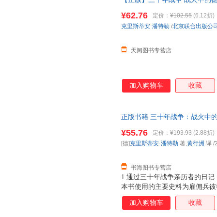
细节和平民对战争的切身感受
¥62.76
定价：
¥102.55
(6.12折)
克里斯蒂安·潘特勒
/
北京联合出版公
天阅图书专营店
加入购物车
收藏
正版书籍 三十年战争：战火中的
持发票 七天无理由退货让您购
¥55.76
定价：
¥193.93
(2.88折)
[德]
克里斯蒂安·潘特勒
著,
黄行洲
译
/
书海图书专营店
1.通过三十年战争亲历者的日
本书使用的主要史料为雇佣兵彼
记，兼顾研究三十年战争的经典
加入购物车
收藏
内心恐惧与希望交织，被战争伤
与推波助澜，可能同时发生。 