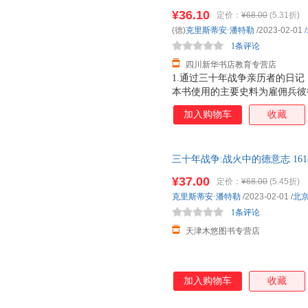
货，85%城市次日达，团购优
¥36.10
定价：
¥68.00
(5.31折)
(德)
克里斯蒂安·潘特勒
/2023-02-01
/
1条评论
四川新华书店教育专营店
1.通过三十年战争亲历者的日
本书使用的主要史料为雇佣兵彼
记，兼顾研究三十年战争的经典
加入购物车
收藏
内心恐惧与希望交织，被战争伤
与推波助澜，可能同时发生。2
故事线，勾勒出丰满的历史图景
三十年战争:战火中的德意志 161
载浮载沉，无意中成了同时代平
社科【正版新书】
粉饰，映射出战争的残酷与人性
¥37.00
定价：
¥68.00
(5.45折)
克里斯蒂安·潘特勒
/2023-02-01
/
北
1条评论
天津木悠图书专营店
加入购物车
收藏