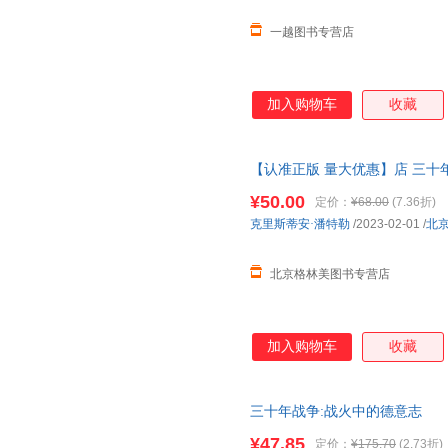
一越图书专营店
加入购物车
收藏
【认准正版 量大优惠】店 三十年战
欧洲大战 战争历史 世界欧洲史
¥50.00
定价：
¥68.00
(7.36折)
取
克里斯蒂安·潘特勒
/2023-02-01
/
北
北京格林美图书专营店
加入购物车
收藏
三十年战争:战火中的德意志
¥47.85
定价：
¥175.70
(2.73折)