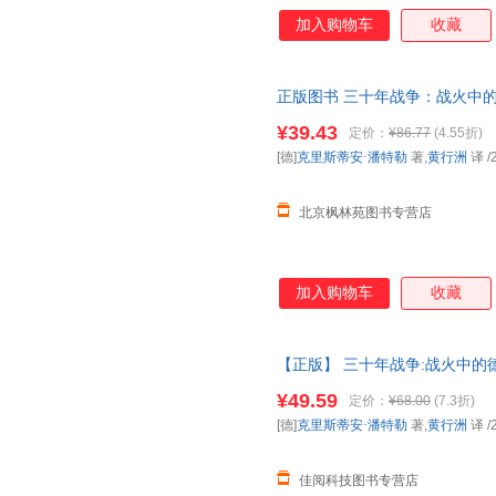
（Maurus Friesenegg
加入购物车
收藏
的欧洲，以及战争阴云下普通人
正版图书 三十年战争：战火中的德意志
勒 著,黄行洲 译 北京联合出
¥39.43
定价：
¥86.77
(4.55折)
商品图片仅供参考，以实物为准
[德]
克里斯蒂安·潘特勒
著,
黄行洲
译
/
北京枫林苑图书专营店
加入购物车
收藏
【正版】 三十年战争:战火中的德
北京联合出版 9787559660
¥49.59
定价：
¥68.00
(7.3折)
[德]
克里斯蒂安·潘特勒
著,
黄行洲
译
/
佳阅科技图书专营店