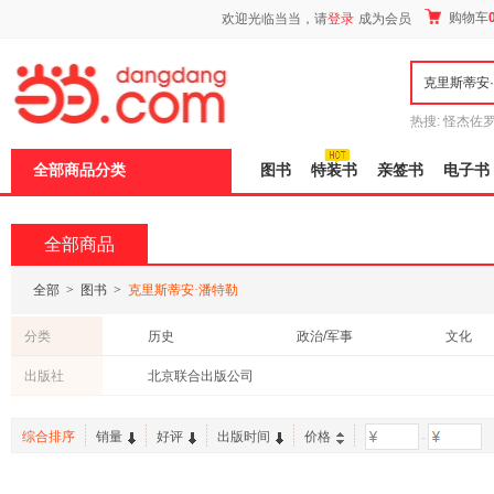
新
购物车
欢迎光临当当，请
登录
成为会员
窗
口
打
开
无
障
热搜:
怪杰佐
碍
谎
吾辈如神
说
全部商品分类
图书
特装书
亲签书
电子书
明
页
面,
按
全部商品
Ctrl
加
波
全部
>
图书
>
克里斯蒂安·潘特勒
浪
键
分类
历史
政治/军事
文化
打
开
中小学用书
出版社
北京联合出版公司
导
盲
模
综合排序
销量
好评
出版时间
价格
-
式