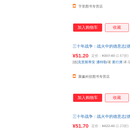
字里图书专营店
加入购物车
收藏
三十年战争：战火中的德意志[德
出版有限公司97875596601
¥51.20
定价：
¥307.40
(1.67折)
电子发票！
[德]
克里斯蒂安·潘特勒
/著
黄行洲
译
/
聚赢科技图书专营店
加入购物车
收藏
三十年战争：战火中的德意志[德
出版有限公司97875596601
¥51.70
定价：
¥422.40
(1.23折)
电子发票！