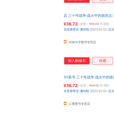
店 三十年战争:战火中的德意志 1
史社科书籍【可开发票】
¥36.72
定价：
¥68.00
(5.4折)
克里斯蒂安·潘特勒
/2023-02-01
/
北
河南句字图书专营店
加入购物车
收藏
XS新书 三十年战争:战火中的德意
界欧洲史 联合天畅出版【正版速
¥36.72
定价：
¥68.00
(5.4折)
克里斯蒂安·潘特勒
/2023-02-01
/
北
江莱图书专营店