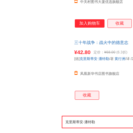
中关村图书大厦优选旗舰店
加入购物车
收藏
三十年战争：战火中的德意志
¥42.80
定价：
¥68.00
(6.3折)
[德]
克里斯蒂安·潘特勒
/著
黄行洲
/译
/
凤凰新华书店图书旗舰店
收藏