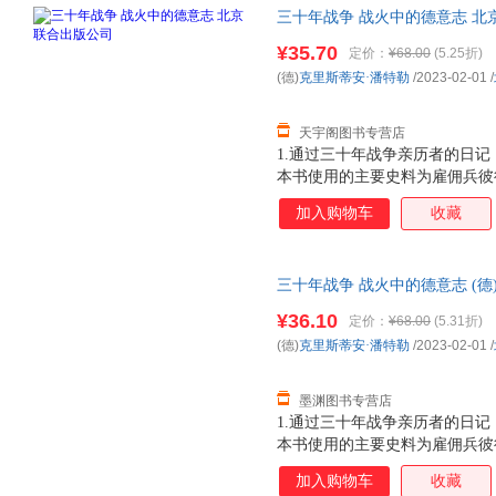
三十年战争 战火中的德意志 北
货，85%城市次日达，团购优
¥35.70
定价：
¥68.00
(5.25折)
(德)
克里斯蒂安·潘特勒
/2023-02-01
/
天宇阁图书专营店
1.通过三十年战争亲历者的日
本书使用的主要史料为雇佣兵彼
记，兼顾研究三十年战争的经典
加入购物车
收藏
内心恐惧与希望交织，被战争伤
与推波助澜，可能同时发生。2
故事线，勾勒出丰满的历史图景
三十年战争 战火中的德意志 (德
载浮载沉，无意中成了同时代平
正版，多仓就近发货，85%城
粉饰，映射出战争的残酷与人性
¥36.10
定价：
¥68.00
(5.31折)
(德)
克里斯蒂安·潘特勒
/2023-02-01
/
墨渊图书专营店
1.通过三十年战争亲历者的日
本书使用的主要史料为雇佣兵彼
记，兼顾研究三十年战争的经典
加入购物车
收藏
内心恐惧与希望交织，被战争伤