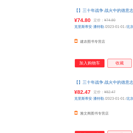
故事线，勾勒出丰满的历史图景
【】三十年战争:战火中的德意志
载沉，无意中成了同时代平民的
著作权力斗争宗教冲突欧洲雇佣
饰，映射出战争的残酷与人性的
¥74.80
定价：
¥74.80
克里斯蒂安·潘特勒
/2023-01-01
/
北
建农图书专营店
加入购物车
收藏
【】三十年战争:战火中的德意志
权力斗争宗教冲突欧洲雇佣兵日
¥82.47
定价：
¥82.47
取，有问题联系在线客服，赠品
克里斯蒂安·潘特勒
/2023-01-01
/
北
雅文阁图书专营店