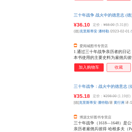
与推波助澜，可能同时发生。2
故事线，勾勒出丰满的历史图景
三十年战争 战火中的德意志 (德
载浮载沉，无意中成了同时代平
出版公司 新华书店正版，多仓
粉饰，映射出战争的残酷与人性
¥36.10
定价：
¥68.00
(5.31折)
线客服！
(德)
克里斯蒂安·潘特勒
/2023-02-01
/
爱阅城图书专营店
1.通过三十年战争亲历者的日
本书使用的主要史料为雇佣兵彼
记，兼顾研究三十年战争的经典
加入购物车
收藏
内心恐惧与希望交织，被战争伤
与推波助澜，可能同时发生。2
故事线，勾勒出丰满的历史图景
三十年战争：战火中的德意志 [德
载浮载沉，无意中成了同时代平
9787559660176 北京联
粉饰，映射出战争的残酷与人性
¥35.18
定价：
¥298.00
(1.19折)
由退换】
[德]
克里斯蒂安·潘特勒
/著
黄行洲
译
/
博源文轩图书专营店
三十年战争（1618—1648
亲历者雇佣兵彼得·哈根多夫（Pete