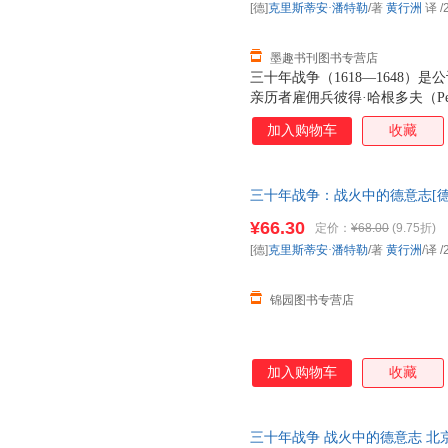
[德]
克里斯蒂安·潘特勒
/著
黄行洲
译
/
墨趣书刊图书专营店
三十年战争（1618—1648
亲历者雇佣兵彼得·哈根多夫（Pete
（Maurus Friesenegg
加入购物车
收藏
的欧洲，以及战争阴云下普通人
三十年战争：战火中的德意志[德
出版有限公司（锦园好书）
¥66.30
定价：
¥68.00
(9.75折)
[德]
克里斯蒂安·潘特勒
/著
黄行洲
/译
/
锦园图书专营店
加入购物车
收藏
三十年战争 战火中的德意志 北