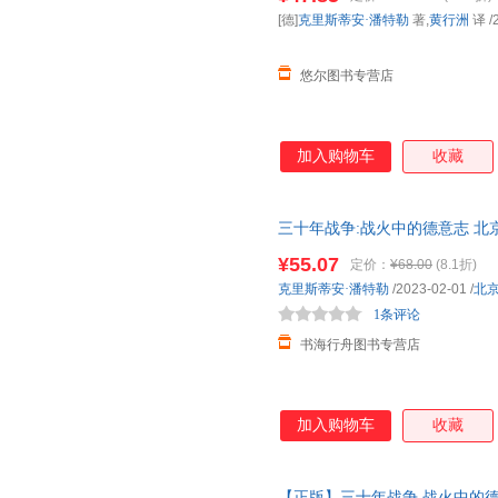
[德]
克里斯蒂安·潘特勒
著,
黄行洲
译
/
悠尔图书专营店
加入购物车
收藏
三十年战争:战火中的德意志 北
权力斗争宗教冲突欧洲雇佣兵日
¥55.07
定价：
¥68.00
(8.1折)
克里斯蒂安·潘特勒
/2023-02-01
/
北
1条评论
书海行舟图书专营店
加入购物车
收藏
【正版】三十年战争 战火中的