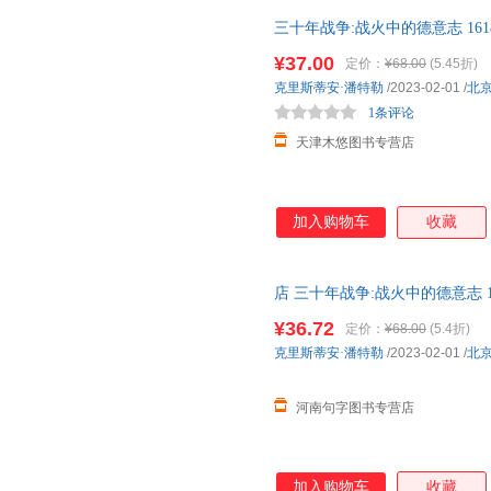
故事线，勾勒出丰满的历史图景
三十年战争:战火中的德意志 161
载浮载沉，无意中成了同时代平
社科【正版新书】
粉饰，映射出战争的残酷与人性
¥37.00
定价：
¥68.00
(5.45折)
克里斯蒂安·潘特勒
/2023-02-01
/
北
1条评论
天津木悠图书专营店
加入购物车
收藏
店 三十年战争:战火中的德意志 1
史社科书籍【可开发票】
¥36.72
定价：
¥68.00
(5.4折)
克里斯蒂安·潘特勒
/2023-02-01
/
北
河南句字图书专营店
加入购物车
收藏