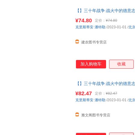
故事线，勾勒出丰满的历史图景
【】三十年战争:战火中的德意志
载沉，无意中成了同时代平民的
著作权力斗争宗教冲突欧洲雇佣
饰，映射出战争的残酷与人性的
¥74.80
定价：
¥74.80
克里斯蒂安·潘特勒
/2023-01-01
/
北
建农图书专营店
加入购物车
收藏
【】三十年战争:战火中的德意志
权力斗争宗教冲突欧洲雇佣兵日
¥82.47
定价：
¥82.47
取，有问题联系在线客服，赠品
克里斯蒂安·潘特勒
/2023-01-01
/
北
雅文阁图书专营店