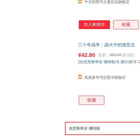
中关村图书大厦优选旗舰店
加入购物车
收藏
三十年战争：战火中的德意志
¥42.80
定价：
¥68.00
(6.3折)
[德]
克里斯蒂安·潘特勒
/著
黄行洲
/译
/
凤凰新华书店图书旗舰店
收藏