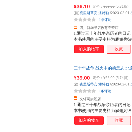
货，85%城市次日达，团购优
¥36.10
定价：
¥68.00
(5.31折)
(德)
克里斯蒂安·潘特勒
/2023-02-01
/
1条评论
四川新华书店教育专营店
1.通过三十年战争亲历者的日
本书使用的主要史料为雇佣兵彼
记，兼顾研究三十年战争的经典
加入购物车
收藏
内心恐惧与希望交织，被战争伤
与推波助澜，可能同时发生。2
故事线，勾勒出丰满的历史图景
三十年战争 战火中的德意志 北
载浮载沉，无意中成了同时代平
货，85%城市次日达，团购优
粉饰，映射出战争的残酷与人性
¥39.00
定价：
¥68.00
(5.74折)
(德)
克里斯蒂安·潘特勒
/2023-02-01
/
1条评论
文轩网旗舰店
1.通过三十年战争亲历者的日
本书使用的主要史料为雇佣兵彼
记，兼顾研究三十年战争的经典
加入购物车
收藏
内心恐惧与希望交织，被战争伤
与推波助澜，可能同时发生。2