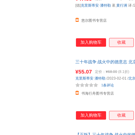
[德]
克里斯蒂安·潘特勒
著,
黄行洲
译
/
悠尔图书专营店
加入购物车
收藏
三十年战争:战火中的德意志 北
权力斗争宗教冲突欧洲雇佣兵日
¥55.07
定价：
¥68.00
(8.1折)
克里斯蒂安·潘特勒
/2023-02-01
/
北
1条评论
书海行舟图书专营店
加入购物车
收藏
【正版】三十年战争 战火中的