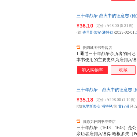
与推波助澜，可能同时发生。2
故事线，勾勒出丰满的历史图景
三十年战争 战火中的德意志 (德
载浮载沉，无意中成了同时代平
出版公司 新华书店正版，多仓
粉饰，映射出战争的残酷与人性
¥36.10
定价：
¥68.00
(5.31折)
线客服！
(德)
克里斯蒂安·潘特勒
/2023-02-01
/
爱阅城图书专营店
1.通过三十年战争亲历者的日
本书使用的主要史料为雇佣兵彼
记，兼顾研究三十年战争的经典
加入购物车
收藏
内心恐惧与希望交织，被战争伤
与推波助澜，可能同时发生。2
故事线，勾勒出丰满的历史图景
三十年战争：战火中的德意志 [德
载浮载沉，无意中成了同时代平
9787559660176 北京联
粉饰，映射出战争的残酷与人性
¥35.18
定价：
¥298.00
(1.19折)
由退换】
[德]
克里斯蒂安·潘特勒
/著
黄行洲
译
/
博源文轩图书专营店
三十年战争（1618—1648
亲历者雇佣兵彼得·哈根多夫（Pete