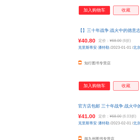
加入购物车
收藏
【】三十年战争:战火中的德意志
著作权力斗争宗教冲突欧洲雇佣
¥40.80
定价：
¥68.00
(6折)
克里斯蒂安·潘特勒
/2023-01-01
/
北
知行图书专营店
加入购物车
收藏
官方店包邮 三十年战争:战火中的德
历史 世界欧洲史社科书籍
¥41.00
定价：
¥68.00
(6.03折)
克里斯蒂安·潘特勒
/2023-02-01
/
北
阅九州图书专营店