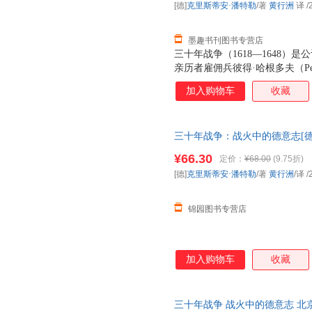
[德]
克里斯蒂安·潘特勒
/著
黄行洲
译
/
墨趣书刊图书专营店
三十年战争（1618—1648
亲历者雇佣兵彼得·哈根多夫（Pete
（Maurus Friesenegg
加入购物车
收藏
的欧洲，以及战争阴云下普通人
三十年战争：战火中的德意志[德
出版有限公司（锦园好书）
¥66.30
定价：
¥68.00
(9.75折)
[德]
克里斯蒂安·潘特勒
/著
黄行洲
/译
/
锦园图书专营店
加入购物车
收藏
三十年战争 战火中的德意志 北