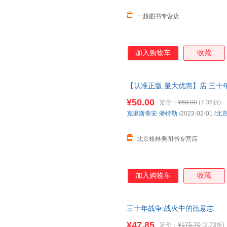
一越图书专营店
加入购物车
收藏
【认准正版 量大优惠】店 三十年战
欧洲大战 战争历史 世界欧洲史
¥50.00
定价：
¥68.00
(7.36折)
取
克里斯蒂安·潘特勒
/2023-02-01
/
北
北京格林美图书专营店
加入购物车
收藏
三十年战争:战火中的德意志
¥47.85
定价：
¥175.70
(2.73折)