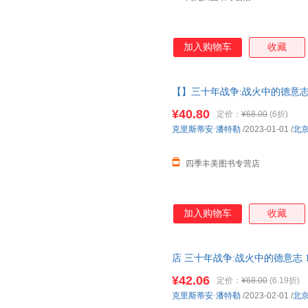
加入购物车
收藏
【】三十年战争:战火中的德意志
著作权力斗争宗教冲突欧洲雇佣
¥40.80
定价：
¥68.00
(6折)
克里斯蒂安·潘特勒
/2023-01-01
/
北
四季丰美图书专营店
加入购物车
收藏
店 三十年战争:战火中的德意志 1
史社科全新 正版图书，可开发
¥42.06
定价：
¥68.00
(6.19折)
克里斯蒂安·潘特勒
/2023-02-01
/
北