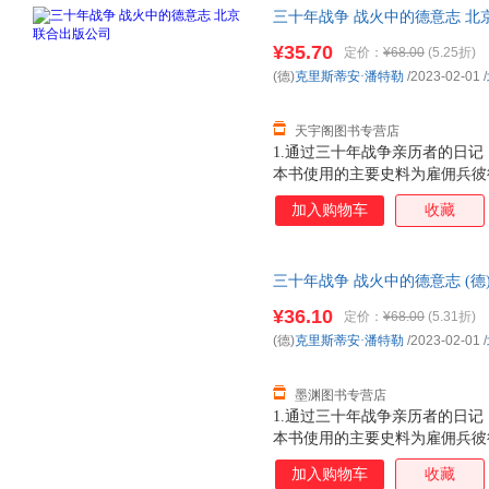
三十年战争 战火中的德意志 北
货，85%城市次日达，团购优
¥35.70
定价：
¥68.00
(5.25折)
(德)
克里斯蒂安·潘特勒
/2023-02-01
/
天宇阁图书专营店
1.通过三十年战争亲历者的日
本书使用的主要史料为雇佣兵彼
记，兼顾研究三十年战争的经典
加入购物车
收藏
内心恐惧与希望交织，被战争伤
与推波助澜，可能同时发生。2
故事线，勾勒出丰满的历史图景
三十年战争 战火中的德意志 (德
载浮载沉，无意中成了同时代平
正版，多仓就近发货，85%城
粉饰，映射出战争的残酷与人性
¥36.10
定价：
¥68.00
(5.31折)
(德)
克里斯蒂安·潘特勒
/2023-02-01
/
墨渊图书专营店
1.通过三十年战争亲历者的日
本书使用的主要史料为雇佣兵彼
记，兼顾研究三十年战争的经典
加入购物车
收藏
内心恐惧与希望交织，被战争伤