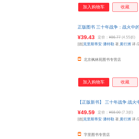
（Maurus Friesenegg
加入购物车
收藏
的欧洲，以及战争阴云下普通人
正版图书 三十年战争：战火中的德意志
勒 著,黄行洲 译 北京联合出
¥39.43
定价：
¥86.77
(4.55折)
商品图片仅供参考，以实物为准
[德]
克里斯蒂安·潘特勒
著,
黄行洲
译
/
北京枫林苑图书专营店
加入购物车
收藏
【正版新书】 三十年战争:战火中
译 北京联合出版 97875596
¥49.59
定价：
¥68.00
(7.3折)
[德]
克里斯蒂安·潘特勒
著,
黄行洲
译
/
字里图书专营店