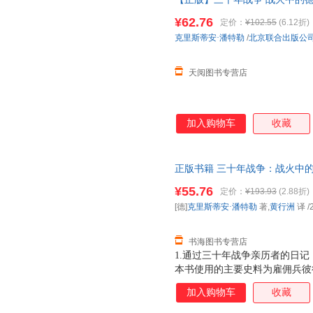
细节和平民对战争的切身感受
¥62.76
定价：
¥102.55
(6.12折)
克里斯蒂安·潘特勒
/
北京联合出版公
天阅图书专营店
加入购物车
收藏
正版书籍 三十年战争：战火中的
持发票 七天无理由退货让您购
¥55.76
定价：
¥193.93
(2.88折)
[德]
克里斯蒂安·潘特勒
著,
黄行洲
译
/
书海图书专营店
1.通过三十年战争亲历者的日
本书使用的主要史料为雇佣兵彼
记，兼顾研究三十年战争的经典
加入购物车
收藏
内心恐惧与希望交织，被战争伤
与推波助澜，可能同时发生。 