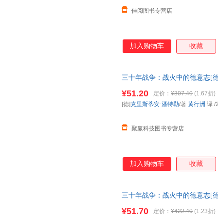
佳阅图书专营店
加入购物车
收藏
三十年战争：战火中的德意志[德
出版有限公司97875596601
¥51.20
定价：
¥307.40
(1.67折)
电子发票！
[德]
克里斯蒂安·潘特勒
/著
黄行洲
译
/
聚赢科技图书专营店
加入购物车
收藏
三十年战争：战火中的德意志[德
出版有限公司97875596601
¥51.70
定价：
¥422.40
(1.23折)
电子发票！