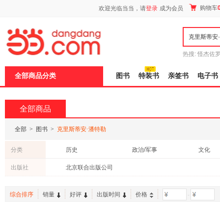
新
购物车
欢迎光临当当，请
登录
成为会员
窗
口
打
开
无
障
热搜:
怪杰佐
碍
谎
吾辈如神
说
全部商品分类
图书
特装书
亲签书
电子书
明
页
面,
按
全部商品
Ctrl
加
波
全部
>
图书
>
克里斯蒂安·潘特勒
浪
键
分类
历史
政治/军事
文化
打
开
中小学用书
出版社
北京联合出版公司
导
盲
模
综合排序
销量
好评
出版时间
价格
-
式