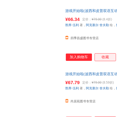
游戏开始啦(波西和皮普双语互动
正版保真 假一罚十 请放心下
¥66.34
定价：
¥79.00
(8.4折)
凯蒂·伍利
著，
阿克塞尔·舍夫勒
绘，
四季昌盛图书专营店
加入购物车
收藏
游戏开始啦(波西和皮普双语互动
【店长推荐正版图书 请放心下
¥67.79
定价：
¥79.00
(8.59折)
凯蒂·伍利
著，
阿克塞尔·舍夫勒
绘，
尚居苑图书专营店