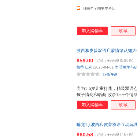
河南句字图书专营店
加入购物车
收藏
波西和皮普双语启蒙情绪认知大
动翻翻页，学会感受表达！
¥59.00
定价：
¥99.00
(5.96折)
凯蒂·伍利
/2026-04-01
/
外语教学与
19条评论
专为1-6岁儿童打造，精装双
孩子情商和语商 收录150+个
绪，帮孩子精准掌握情绪表达 
加入购物车
收藏
情绪具象化，帮助孩子理解情绪
孩子情绪感知敏锐度与共情能力
翻耐撕更安全 以暖心故事为载
睡觉到(波西和皮普双语互动玩具
达，培养社交能力
图书 可开发票
¥60.58
定价：
¥79.00
(7.67折)