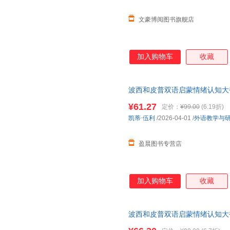
文豪博阅图书旗舰店
加入购物车
收藏
波西和皮普双语启蒙情绪认知大
动翻翻页，学会感受表达！
¥61.27
定价：
¥99.00
(6.19折)
凯蒂·伍利
/2026-04-01
/
外语教学与
盈晨图书专营店
加入购物车
收藏
波西和皮普双语启蒙情绪认知大