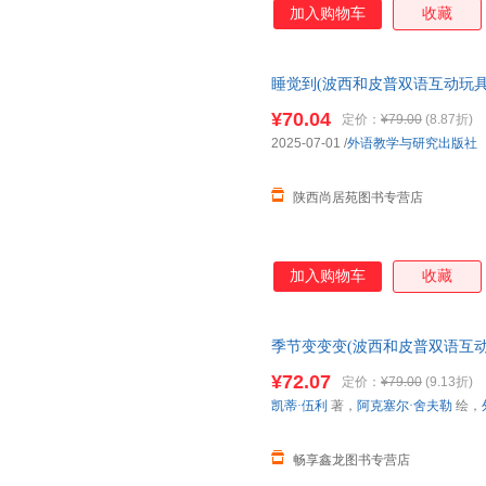
加入购物车
收藏
睡觉到(波西和皮普双语互动玩具
¥70.04
定价：
¥79.00
(8.87折)
2025-07-01
/
外语教学与研究出版社
陕西尚居苑图书专营店
加入购物车
收藏
季节变变变(波西和皮普双语互动
正版保证 假一罚十 可开发票 
¥72.07
定价：
¥79.00
(9.13折)
凯蒂·伍利
著，
阿克塞尔·舍夫勒
绘，
畅享鑫龙图书专营店