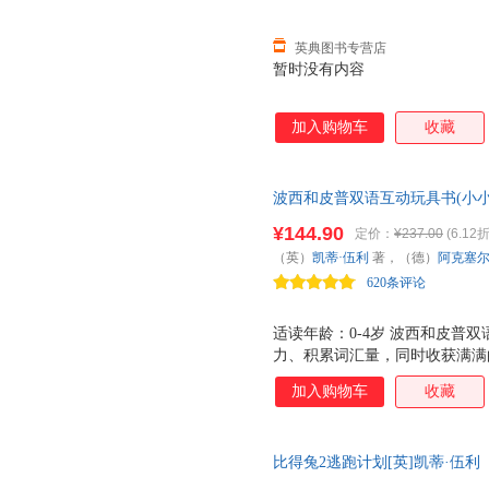
英典图书专营店
暂时没有内容
加入购物车
收藏
波西和皮普双语互动玩具书(小小聪
普”全新力作，边玩边学，快乐
¥144.90
定价：
¥237.00
(6.12折
（英）
凯蒂·伍利
著，（德）
阿克塞尔
620条评论
出版社
适读年龄：0-4岁 波西和皮普
力、积累词汇量，同时收获满满
隐藏的惊喜，让每一次游戏都充
加入购物车
收藏
三种互动玩法，玩出无穷乐趣！
英双语词汇！ ▲随身畅玩 无
比得兔2逃跑计划[英]凯蒂·伍利（Ka
（MandyArcher）、漆仰