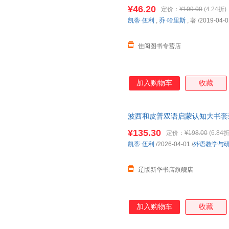
¥46.20
定价：
¥109.00
(4.24折)
凯蒂·伍利
,
乔·哈里斯
, 著
/2019-04-0
佳阅图书专营店
加入购物车
收藏
波西和皮普双语启蒙认知大书套装
新华书店 正版书籍 正规发票
¥135.30
定价：
¥198.00
(6.84折
凯蒂·伍利
/2026-04-01
/
外语教学与
辽版新华书店旗舰店
加入购物车
收藏