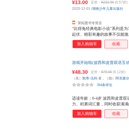
¥13.00
定价：
¥231.00
(0.57折)
子发票！
2020-12-01
/
湖南少年儿童出版社
荣拓图书专营店
“比得兔经典电影小说”系列是为
起伏、精彩有趣的故事不仅能激
习惯，提高写作想象力。 《比
加入购物车
收藏
斯、其他兔子组成了一个特殊的
冠以“天生坏种”的标签。伤心
朋友。令他感到意外的是，他爱
游戏开始啦(波西和皮普双语互动
真正的自我。于是，一场发生在
力作，边玩边学，快乐成长，随
¥48.30
定价：
¥79.00
(6.12折)
（英）
凯蒂·伍利
著，（德）
阿克塞尔
394条评论
出版社
适读年龄：0-4岁 波西和皮普
力、积累词汇量，同时收获满满
隐藏的惊喜，让每一次游戏都充
加入购物车
收藏
三种互动玩法，玩出无穷乐趣！
英双语词汇！ ▲随身畅玩 无