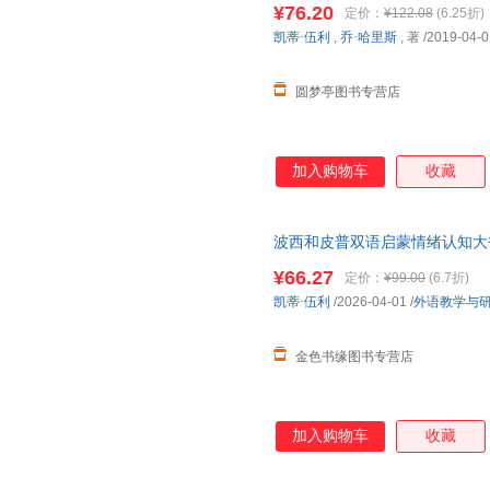
¥76.20
定价：
¥122.08
(6.25折)
凯蒂·伍利
,
乔·哈里斯
, 著
/2019-04-0
圆梦亭图书专营店
加入购物车
收藏
波西和皮普双语启蒙情绪认知大
¥66.27
定价：
¥99.00
(6.7折)
凯蒂·伍利
/2026-04-01
/
外语教学与
金色书缘图书专营店
加入购物车
收藏