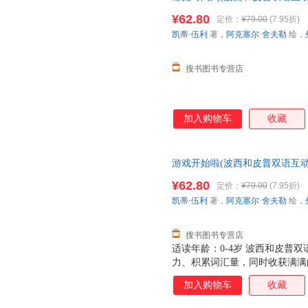
力作，边玩边学，快乐成长，随
¥62.80
定价：
¥79.00
(7.95折)
凯蒂·伍利
著，
阿克塞尔·舍夫勒
绘，
搜书图书专营店
加入购物车
收藏
游戏开始啦(波西和皮普双语互动
力作，边玩边学，快乐成长，随
¥62.80
定价：
¥79.00
(7.95折)
凯蒂·伍利
著，
阿克塞尔·舍夫勒
绘，
搜书图书专营店
适读年龄：0-4岁 波西和皮普
力、积累词汇量，同时收获满满
隐藏的惊喜，让每一次游戏都充
加入购物车
收藏
三种互动玩法，玩出无穷乐趣！
英双语词汇！ ▲随身畅玩 无