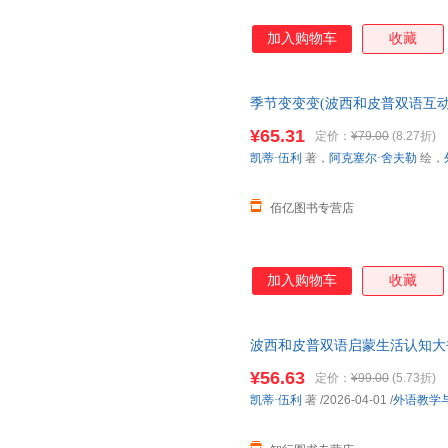
加入购物车
收藏
季节变变变(波西和皮普双语互动
全新正版 假一罚十 请放心下
¥65.31
定价：
¥79.00
(8.27折)
凯蒂·伍利
著，
阿克塞尔·舍夫勒
绘，
佰亿图书专营店
加入购物车
收藏
波西和皮普双语启蒙生活认知大书 
语/数学 籍外语教学与研究出版
¥56.63
定价：
¥99.00
(5.73折)
凯蒂·伍利
著
/2026-04-01
/
外语教学