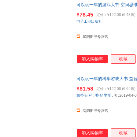
可以玩一年的游戏大书 空间思维
的全新主题式益智游戏书 数独 拼
¥78.45
定价：
¥122.08
(6.43折)
电子工业出版社
星图图书专营店
加入购物车
收藏
可以玩一年的科学游戏大书 益智
前生物重要知识点 揭秘地球恐
¥81.58
定价：
¥122.08
(6.69折)
凯蒂·伍利
,
乔·哈里斯
, 著
/2019-04-0
阅阅图书专营店
加入购物车
收藏