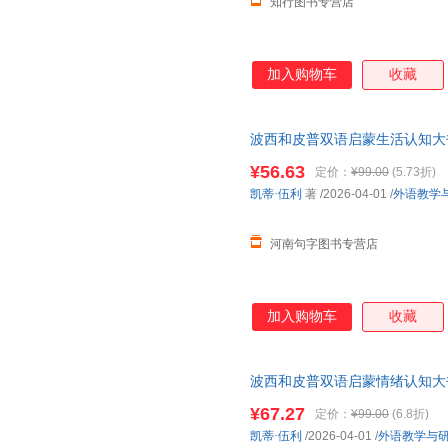
知行图书专营店
加入购物车
收藏
波西和皮普双语启蒙生活认知大书 
语/数学 新华书店正版图书籍外
¥56.63
定价：
¥99.00
(5.73折)
凯蒂·伍利
著
/2026-04-01
/
外语教学
河南句字图书专营店
加入购物车
收藏
波西和皮普双语启蒙情绪认知大
动翻翻页，学会感受表达！
¥67.27
定价：
¥99.00
(6.8折)
凯蒂·伍利
/2026-04-01
/
外语教学与