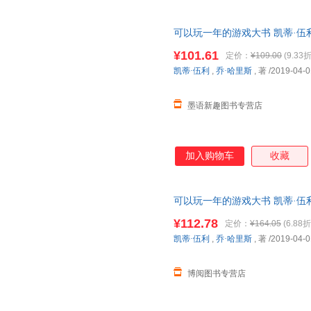
200个不重样的思维训练游戏
逻辑力、记忆力、数学力和动手
可以玩一年的游戏大书 凯蒂·伍
分书籍售价高于定价严者慎拍
¥101.61
定价：
¥109.00
(9.33折
凯蒂·伍利
,
乔·哈里斯
, 著
/2019-04-0
墨语新趣图书专营店
加入购物车
收藏
可以玩一年的游戏大书 凯蒂·伍
¥112.78
定价：
¥164.05
(6.88折
凯蒂·伍利
,
乔·哈里斯
, 著
/2019-04-0
博阅图书专营店