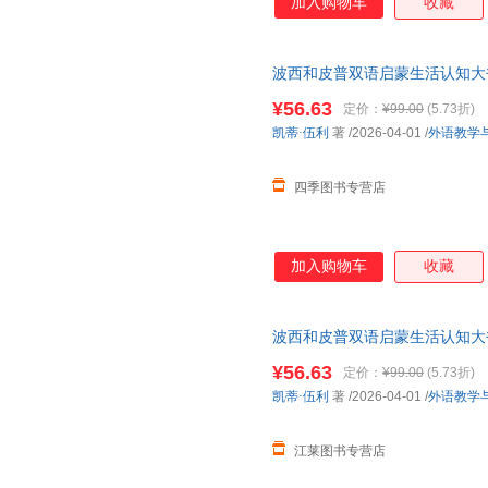
加入购物车
收藏
波西和皮普双语启蒙生活认知大书 
语/数学 书店正版图书籍外语教
¥56.63
定价：
¥99.00
(5.73折)
凯蒂·伍利
著
/2026-04-01
/
外语教学
四季图书专营店
加入购物车
收藏
波西和皮普双语启蒙生活认知大书 
语/数学 新华书店正版图书籍外
¥56.63
定价：
¥99.00
(5.73折)
有优惠
凯蒂·伍利
著
/2026-04-01
/
外语教学
江莱图书专营店