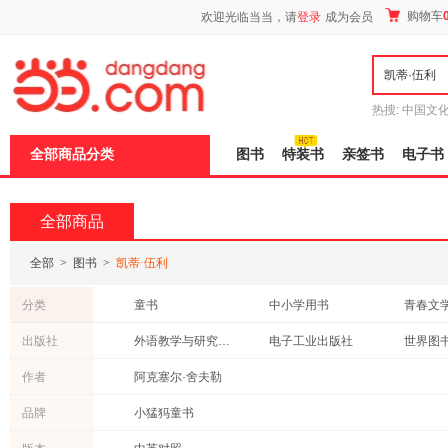
新
购物车
欢迎光临当当，请
登录
成为会员
窗
口
打
开
无
障
热搜:
中国文
碍
者从不说谎
说
全部商品分类
图书
特装书
亲签书
电子书
明
页
面,
按
全部商品
Ctrl
加
波
全部
>
图书
>
凯蒂·伍利
浪
键
分类
童书
中小学用书
青春文
打
开
港台圖書
文学
文化
出版社
外语教学与研究出版社
电子工业出版社
世界图
导
盲
作者
阿克塞尔·舍夫勒
模
式
品牌
小猛犸童书