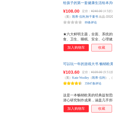
给孩子的第一套健康生活绘本共6册
智图画书亲子阅读宝宝睡前故事早
¥108.00
定价：
¥240.00
(4.5折)
生、睡眠、安全、心理健康六大
（英）
凯蒂·伍利
,
秋千童书
出品
/2020
的成长
89条评论
★六大鲜明主题，全面、系统的
食、卫生、睡眠、安全、心理健
长们不易察觉的各种问题，并给
加入购物车
收藏
地指导孩子科学、健康的成长。
书针对霸凌、病毒、隐私、人身
峻的问题给出合理建议及解决方
可以玩一年的游戏大书 畅销欧美
能力。帮助孩子早知道，早规避
维游戏，涵盖脑力训练全题型。
识，为解释孩子的"为什么？"
¥103.60
定价：
¥109.00
(9.51折
大能力！专注力，想象力，观察
对自己的身体充满了好奇，针对
（英）
Katie
Woolley
（
凯蒂·伍利
） ,
识和科学原理，10多条健康术
35847条评论
版社
这是一本畅销欧美的经典益智思
潜心研究制作成果，涵盖几乎所
脑力。 贴合儿童天性的趣味冒
加入购物车
收藏
绚烂的色彩，能有效激发孩子独