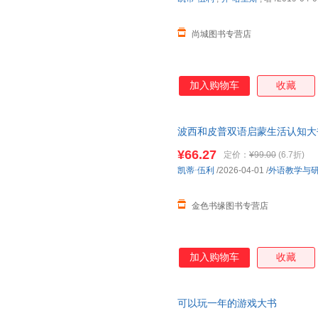
尚城图书专营店
加入购物车
收藏
波西和皮普双语启蒙生活认知大
¥66.27
定价：
¥99.00
(6.7折)
凯蒂·伍利
/2026-04-01
/
外语教学与
金色书缘图书专营店
加入购物车
收藏
可以玩一年的游戏大书