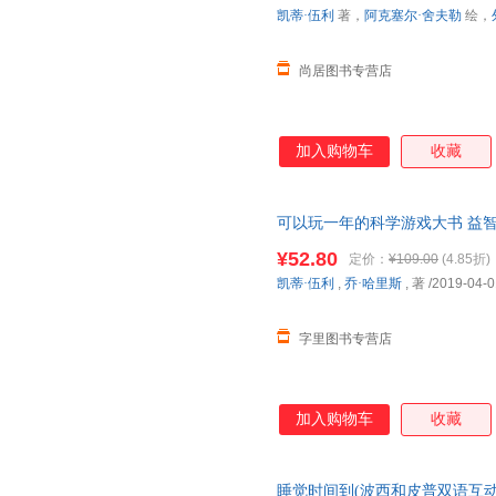
凯蒂·伍利
著，
阿克塞尔·舍夫勒
绘，
尚居图书专营店
加入购物车
收藏
可以玩一年的科学游戏大书 益智
前生物重要知识点 揭秘地球恐
¥52.80
定价：
¥109.00
(4.85折)
凯蒂·伍利
,
乔·哈里斯
, 著
/2019-04-0
字里图书专营店
加入购物车
收藏
睡觉时间到(波西和皮普双语互动