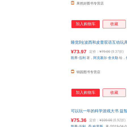
果然好图书专营店
加入购物车
收藏
睡觉到(波西和皮普双语互动玩具
保证 假一罚十 支持发票 如需
¥73.97
定价：
¥79.00
(9.37折)
凯蒂·伍利
著，
阿克塞尔·舍夫勒
绘，
锦园图书专营店
加入购物车
收藏
可以玩一年的科学游戏大书 益智
前生物重要知识点 揭秘地球恐龙
¥75.36
定价：
¥109.00
(6.92折)
线当当客服
凯蒂·伍利
,
乔·哈里斯
, 著
/2019-04-0