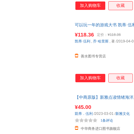
加入购物车
收藏
可以玩一年的游戏大书 凯蒂·伍
水图书 正版保真】 【本店支持
¥118.36
定价：
¥118.36
凯蒂·伍利
,
乔·哈里斯
, 著
/2019-04-0
善水图书专营店
加入购物车
收藏
【中商原版】新雅点读情绪海洋系
事绘本 亲子童书 幼儿情绪管理
¥45.00
凱蒂．伍利
/2023-03-01
/
新雅文化
1条评论
中华商务进口图书旗舰店