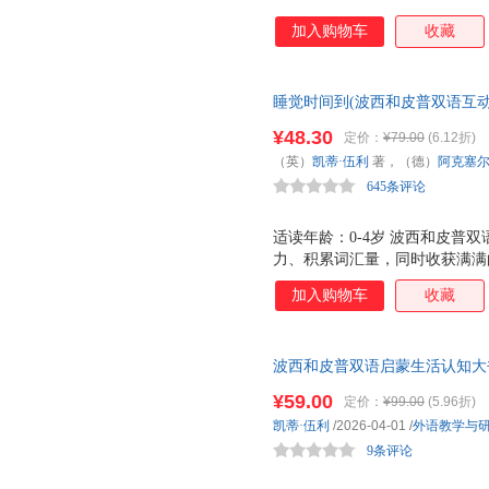
加入购物车
收藏
睡觉时间到(波西和皮普双语互动
力作，边玩边学，快乐成长，随
¥48.30
定价：
¥79.00
(6.12折)
（英）
凯蒂·伍利
著，（德）
阿克塞尔
645条评论
出版社
适读年龄：0-4岁 波西和皮普
力、积累词汇量，同时收获满满
隐藏的惊喜，让每一次游戏都充
加入购物车
收藏
三种互动玩法，玩出无穷乐趣！
英双语词汇！ ▲随身畅玩 无
波西和皮普双语启蒙生活认知大
互动翻翻页，提升表达力！
¥59.00
定价：
¥99.00
(5.96折)
凯蒂·伍利
/2026-04-01
/
外语教学与
9条评论