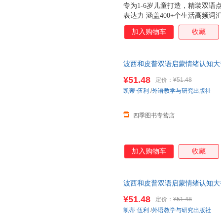
专为1-6岁儿童打造，精装双
表达力 涵盖400+个生活高频
孩子快速搭建生活词汇库 32
加入购物车
收藏
机械记忆，激发学习兴趣 绘本
听读玩 四维学习模式，强化词
角设计，耐翻耐撕更安全 在熟
波西和皮普双语启蒙情绪认知大书 
英语良性互动，启蒙一步到位
语/数学 书店正版图书籍外语教
¥51.48
定价：
¥51.48
凯蒂·伍利
/
外语教学与研究出版社
四季图书专营店
加入购物车
收藏
波西和皮普双语启蒙情绪认知大书 
语/数学 新华书店正版图书籍外
¥51.48
定价：
¥51.48
凯蒂·伍利
/
外语教学与研究出版社