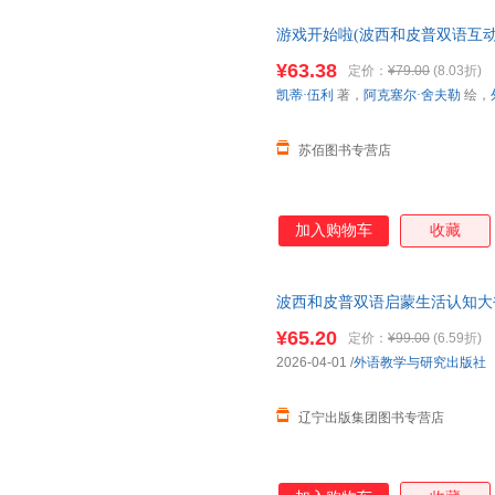
内容简介 《游戏开始啦》是 波
游戏开始啦(波西和皮普双语互动
0-4岁宝宝设计，通过躲猫猫
正版书籍 假一罚十 请放心下
样的主题场景中训练认知能力、
¥63.38
定价：
¥79.00
(8.03折)
协调能力。 《游戏开始啦》围
凯蒂·伍利
著，
阿克塞尔·舍夫勒
绘，
间，他们画房子、滑板车、瓢虫
的拼图；假
苏佰图书专营店
加入购物车
收藏
波西和皮普双语启蒙生活认知大
¥65.20
定价：
¥99.00
(6.59折)
2026-04-01
/
外语教学与研究出版社
辽宁出版集团图书专营店