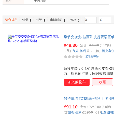
版本
中英对照
综合排序
销量
好评
出版时间
价格
-
季节变变变(波西和皮普双语互动
力作，边玩边学，快乐成长，随
¥48.30
定价：
¥79.00
(6.12折)
（英）
凯蒂·伍利
著，（德）
阿克塞尔
276条评论
出版社
适读年龄：0-4岁 波西和皮普
力、积累词汇量，同时收获满满
隐藏的惊喜，让每一次游戏都充
加入购物车
收藏
三种互动玩法，玩出无穷乐趣！
英双语词汇！ ▲随身畅玩 无
保持清洁 [英]凯蒂·伍利 世界图书
¥91.10
定价：
¥240.00
(3.8折)
[英]
凯蒂·伍利
/2020-04-01
/
世界图书