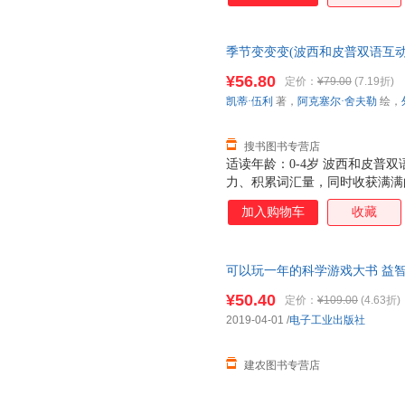
季节变变变(波西和皮普双语互动
力作，边玩边学，快乐成长，随
¥56.80
定价：
¥79.00
(7.19折)
凯蒂·伍利
著，
阿克塞尔·舍夫勒
绘，
搜书图书专营店
适读年龄：0-4岁 波西和皮普
力、积累词汇量，同时收获满满
隐藏的惊喜，让每一次游戏都充
加入购物车
收藏
三种互动玩法，玩出无穷乐趣！
英双语词汇！ ▲随身畅玩 无
内容简介 《季节变变变》是 波
可以玩一年的科学游戏大书 益智
0-4岁宝宝设计，通过躲猫猫
前生物重要知识点 揭秘地球恐
样的主题场景中训练认知能力、
¥50.40
定价：
¥109.00
(4.63折)
协调能力。 《季节变变变》以
2019-04-01
/
电子工业出版社
欢做的事。春天，他们在公园玩
享受沙滩的
建农图书专营店