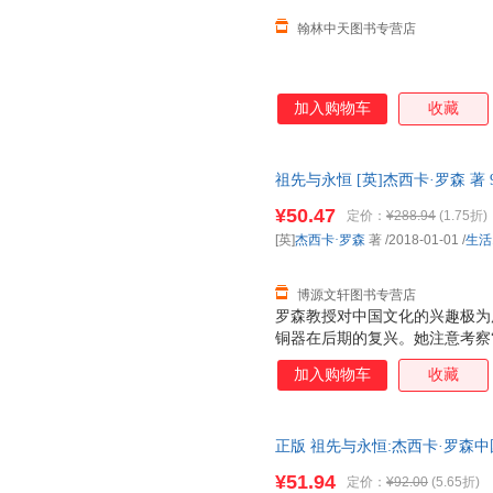
有着特殊兴趣，侧
翰林中天图书专营店
加入购物车
收藏
祖先与永恒 [英]杰西卡·罗森 著 9
开发票，优质售后，支持7天无
¥50.47
定价：
¥288.94
(1.75折)
[英]
杰西卡·罗森
著
/2018-01-01
/
生活
博源文轩图书专营店
罗森教授对中国文化的兴趣极为
铜器在后期的复兴。她注意考察
理论在探讨青铜器发展方面卓有
加入购物车
收藏
于上古玉器在后期的保存及重新
新使用过的上古玉器。近年来，
究，试图展现古代墓葬是如何为
正版 祖先与永恒:杰西卡·罗森中国考古艺术文
（从商代至汉代）整体墓葬形式
ad art生活 正版图书，下单
系也是她关注的主题之一。罗森
¥51.94
定价：
¥92.00
(5.65折)
办“盛世华章——康、雍、乾三