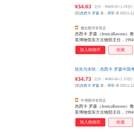
活·读书·新知三联书店 【速开
一个古代世界的图案。它优雅的
¥34.63
定价：
¥329.72
(1.06折)
陵墓、家具、银器、陶瓷、纺织
[英]
杰西卡·罗森
著；
邓菲
译
/2011-1
是不同文化彼此交流、互动的轨
的研究，富有开创性的
概念图书专营店
杰西卡·罗森（JessicaRaw
英博物馆东方古物部主任，199
教授，是目前中国艺术与考古领
加入购物车
收藏
起，她就致力于通过物质文化来
中，她试图了解常出土于墓葬中
的，从而进一步去理解这些器物
祖先与永恒：杰西卡·罗森中国考古
录罗森教授的研究论文17篇，大
9787108035868 生活·读
篇）、复古维新（3篇）、墓葬（
¥34.73
定价：
¥262.10
(1.33折)
篇）五个方面，大部分完成于20
[英]
杰西卡·罗森
著；
邓菲
译
/2011-1
这些文章，罗森教授希望能够和
见解。其中许多文章源自她在牛
中博图书专营店
杰西卡·罗森（JessicaRaw
英博物馆东方古物部主任，199
教授，是目前中国艺术与考古领
加入购物车
收藏
起，她就致力于通过物质文化来
中，她试图了解常出土于墓葬中