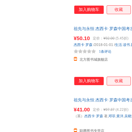
加入购物车
收藏
祖先与永恒:杰西卡·罗森中国考古艺术文集:es
art ( 正版全新书籍 正规发票
¥50.10
定价：
¥92.00
(5.45折)
店铺优惠!
杰西卡·罗森
/2018-01-01
/
生活.读书
1条评论
北方图书城旗舰店
加入购物车
收藏
祖先与永恒:杰西卡·罗森中国考古
吴晓筠 等译 生活·读书·新知
¥41.00
定价：
¥97.37
(4.22折)
杀，欢迎选购！
（英）
杰西卡·罗森
著,
邓菲
,
黄洋
,
吴晓
聪腾图书专营店