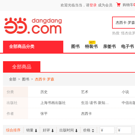
新
购物车
欢迎光临当当，请
登录
成为会员
窗
口
打
开
无
障
热搜:
怪杰佐
碍
谎
吾辈如神
说
全部商品分类
图书
特装书
亲签书
电子书
明
页
面,
按
全部商品
Ctrl
加
波
全部
>
图书
>
杰西卡·罗森
浪
键
分类
历史
艺术
小说
打
开
哲学/宗教
科普读物
中小学
出版社
上海书画出版社
生活·读书·新知三联书店
中信出
导
社会科学
文化
盲
作者
张平
杰西卡
模
式
综合排序
销量
好评
出版时间
价格
-