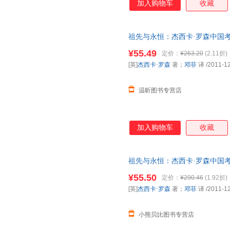
加入购物车
收藏
祖先与永恒：杰西卡·罗森中国考古
活·读书·新知三联书店 正版图
¥55.49
定价：
¥263.20
(2.11折)
购！
[英]
杰西卡·罗森
著；
邓菲
译
/2011-1
温昕图书专营店
加入购物车
收藏
祖先与永恒：杰西卡·罗森中国考古
活·读书·新知三联书店 线上线
¥55.50
定价：
¥290.46
(1.92折)
免纠纷。
[英]
杰西卡·罗森
著；
邓菲
译
/2011-1
小熊贝比图书专营店