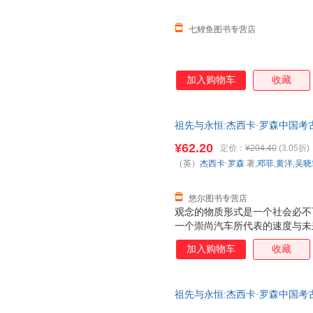
七鲤鱼图书专营店
加入购物车
收藏
祖先与永恒:杰西卡·罗森中国考
¥62.20
定价：
¥204.40
(3.05折)
（英）
杰西卡·罗森
著,
邓菲
,
黄洋
,
吴晓
悠尔图书专营店
观念的物质形式是一个社会必不
一个崇尚汽车所代表的速度与未
奉祖先的青铜器来体现个人成就
加入购物车
收藏
祖先与永恒:杰西卡·罗森中国
票】 【正版】