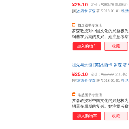
开发票，优质售后，支持7天无
¥25.10
定价：
¥293.76
(0.86折)
[英]
杰西卡·罗森
著
/2018-01-01
/
生活
概念图书专营店
罗森教授对中国文化的兴趣极为
铜器在后期的复兴。她注意考察
理论在探讨青铜器发展方面卓有
加入购物车
收藏
于上古玉器在后期的保存及重新
新使用过的上古玉器。近年来，
究，试图展现古代墓葬是如何为
祖先与永恒 [英]杰西卡·罗森 著 9
（从商代至汉代）整体墓葬形式
开发票，优质售后，支持7天无
系也是她关注的主题之一。罗森
¥25.10
定价：
¥117.20
(2.15折)
办“盛世华章——康、雍、乾三
[英]
杰西卡·罗森
著
/2018-01-01
/
生活
三朝盛世和丰富艺术内涵。在对
有着特殊兴趣，侧
唯盛图书专营店
罗森教授对中国文化的兴趣极为
铜器在后期的复兴。她注意考察
理论在探讨青铜器发展方面卓有
加入购物车
收藏
于上古玉器在后期的保存及重新
新使用过的上古玉器。近年来，