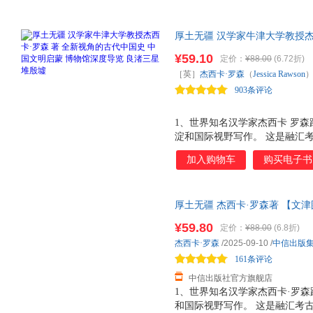
厚土无疆 汉学家牛津大学教授杰
明启蒙 博物馆深度导览 良渚三
¥59.10
定价：
¥88.00
(6.72折)
作。一部全新视角的中国史，一
［英］
杰西卡·罗森
（
Jessica
Rawson
墓葬春秋，器物之语，游览博物
903条评论
1、世界知名汉学家杰西卡 罗
淀和国际视野写作。 这是融汇
作者杰西卡 罗森教授是文博圈顶
加入购物车
购买电子书
耕中国考古与物质文化，30年任
足迹遍布中国大部分省份，以深
视角的古代中国史： 十二座墓
厚土无疆 杰西卡·罗森著 【文
罗森教授善讲 物的历史 ，在
典之作 全新视角的中国史 古代
选十二座墓葬遗址是近半个世纪
¥59.80
定价：
¥88.00
(6.8折)
春秋，器物之语，游览博物馆深
借此以跨区域物质文化研究新视
杰西卡·罗森
/2025-09-10
/
中信出版
态，是丰富和开拓中国研究的范
161条评论
现古代中国的世界观与
中信出版社官方旗舰店
1、世界知名汉学家杰西卡·罗
和国际视野写作。 这是融汇考