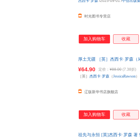
杰西卡·罗森
/2025-09-01
/
中信出版
时光图书专营店
加入购物车
收藏
厚土无疆 ［英］杰西卡·罗森（Jessic
社 出版社直发 全新正版书籍 正
¥64.90
定价：
¥88.00
(7.38折)
［英］
杰西卡·罗森
（
JessicaRawson
）
辽版新华书店旗舰店
加入购物车
收藏
祖先与永恒 [英]杰西卡·罗森 著 9