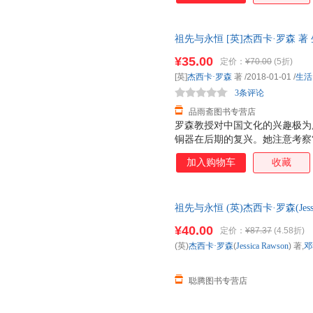
祖先与永恒 [英]杰西卡·罗森 
售后，支持7天无理由退换】
¥35.00
定价：
¥70.00
(5折)
[英]
杰西卡·罗森
著
/2018-01-01
/
生活
3条评论
品雨斋图书专营店
罗森教授对中国文化的兴趣极为
铜器在后期的复兴。她注意考察
理论在探讨青铜器发展方面卓有
加入购物车
收藏
于上古玉器在后期的保存及重新
新使用过的上古玉器。近年来，
究，试图展现古代墓葬是如何为
祖先与永恒 (英)杰西卡·罗森(Jessi
（从商代至汉代）整体墓葬形式
联书店【正版可开发票 全国三
系也是她关注的主题之一。罗森
¥40.00
定价：
¥87.37
(4.58折)
办“盛世华章——康、雍、乾三
(英)
杰西卡·罗森
(
Jessica
Rawson
) 著,
邓
三朝盛世和丰富艺术内涵。在对
有着特殊兴趣，侧
聪腾图书专营店