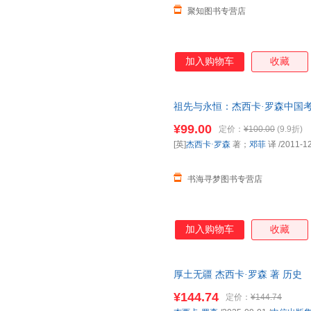
聚知图书专营店
加入购物车
收藏
祖先与永恒：杰西卡·罗森中国考
拍图以图片为准发货)
¥99.00
定价：
¥100.00
(9.9折)
[英]
杰西卡·罗森
著；
邓菲
译
/2011-1
书海寻梦图书专营店
加入购物车
收藏
厚土无疆 杰西卡·罗森 著 历史
¥144.74
定价：
¥144.74