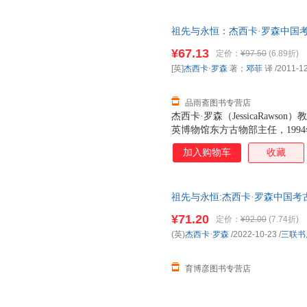
祖先与永恒：杰西卡·罗森中国考古
活·读书·新知三联书店 【速开
¥67.13
定价：
¥97.50
(6.89折)
[英]
杰西卡·罗森
著；
邓菲
译
/2011-1
品雨斋图书专营店
杰西卡·罗森（JessicaRaw
英博物馆东方古物部主任，199
教授，是目前中国艺术与考古领
加入购物车
收藏
起，她就致力于通过物质文化来
中，她试图了解常出土于墓葬中
的，从而进一步去理解这些器物
祖先与永恒:杰西卡·罗森中国考古艺术文集:es
录罗森教授的研究论文17篇，大
art杰西
篇）、复古维新（3篇）、墓葬（
¥71.20
定价：
¥92.00
(7.74折)
篇）五个方面，大部分完成于20
(英)
杰西卡·罗森
/2022-10-23
/
三联书
这些文章，罗森教授希望能够和
见解。其中许多文章源自她在牛
育博彦图书专营店