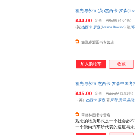
祖先与永恒 (英)杰西卡·罗森(Jessi
联书店【正版书】 全国三仓发
¥44.00
定价：
¥95.00
(4.64折)
(英)
杰西卡·罗森
(
Jessica
Rawson
) 著,
邓
鑫泓睿源图书专营店
加入购物车
收藏
祖先与永恒:杰西卡·罗森中国考古
吴晓筠 等译 生活.读书.新知
¥45.00
定价：
¥115.37
(3.91折)
杀，欢迎选购！
（英）
杰西卡·罗森
著,
邓菲
,
黄洋
,
吴晓
翠德林图书专营店
观念的物质形式是一个社会必不
一个崇尚汽车所代表的速度与未
奉祖先的青铜器来体现个人成就