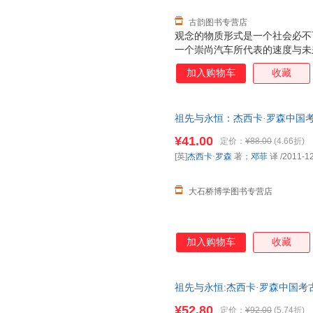
古韵图书专营店
观念的物质形式是一个社会必不
一个崇尚汽车所代表的速度与未
奉祖先的青铜器来体现个人成就
加入购物车
收藏
祖先与永恒：杰西卡·罗森中国考古
活·读书·新知三联书店 【正版】
¥41.00
定价：
¥88.00
(4.66折)
[英]
杰西卡·罗森
著；
邓菲
译
/2011-1
大石桥博学图书专营店
加入购物车
收藏
祖先与永恒:杰西卡·罗森中国考古艺术文集:es
art 9
¥52.80
定价：
¥92.00
(5.74折)