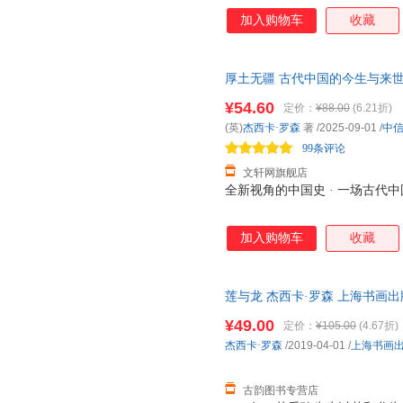
杰西卡·罗森教授是文博圈级“
加入购物车
收藏
考古与物质文化，30年任职大英
布中国大部分省份，以深厚积淀
古代中国史： 十二座墓葬呈现
厚土无疆 古代中国的今生与来世
授善讲“物的历史”，在《厚土
前与死后世界的鲜活图景 古代中
二座墓葬遗址是近半个世纪中国
¥54.60
定价：
¥88.00
(6.21折)
近发货，85%城市次日达，团
以跨区域物质文化研究新视角，
(英)
杰西卡·罗森
著
/2025-09-01
/
中
丰富和开拓中国研究的范本。 
99条评论
中国的世界观与
文轩网旗舰店
全新视角的中国史 · 一场古代
加入购物车
收藏
莲与龙 杰西卡·罗森 上海书画
捷，下单秒杀，欢迎选购！
¥49.00
定价：
¥105.00
(4.67折)
杰西卡·罗森
/2019-04-01
/
上海书画
古韵图书专营店