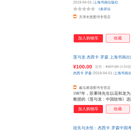
2019-04-01
/
上海书画出版社
1条评论
天津木悠图书专营店
加入购物车
收藏
莲与龙 杰西卡·罗森 上海书画
便捷，下单秒杀，欢迎选购！
¥100.00
定价：
¥207.00
(4.84折
杰西卡·罗森
/2019-04-01
/
上海书画
鑫泓睿源图书专营店
1987年，苏秉琦先生以花和龙
教授的《莲与龙：中国纹饰》选
之间的互动及其内在驱动。这本
加入购物车
收藏
西方许多展览图录成为了解此领
物馆系统就要做两万多个展览，
面也值得我们借鉴。 ——杭侃
祖先与永恒：杰西卡·罗森中国考古
作为青年学者的罗森教授，利用