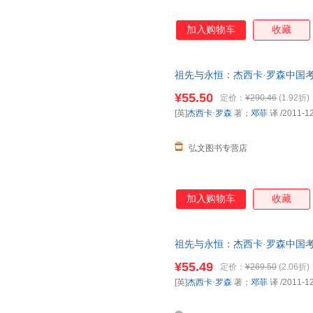
加入购物车
收藏
祖先与永恒：杰西卡·罗森中国考古
活·读书·新知三联书店 线上线
¥55.50
定价：
¥290.46
(1.92折)
免纠纷。
[英]
杰西卡·罗森
著；
邓菲
译
/2011-1
弘文图书专营店
加入购物车
收藏
祖先与永恒：杰西卡·罗森中国考古
活·读书·新知三联书店 正版旧
¥55.49
定价：
¥269.50
(2.06折)
票。
[英]
杰西卡·罗森
著；
邓菲
译
/2011-1