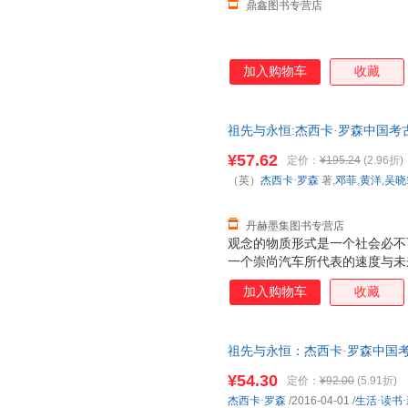
鼎鑫图书专营店
加入购物车
收藏
祖先与永恒:杰西卡·罗森中国考古
吴晓筠 等译 生活·读书·新知三联
¥57.62
定价：
¥195.24
(2.96折)
（英）
杰西卡·罗森
著,
邓菲
,
黄洋
,
吴晓
丹赫墨集图书专营店
观念的物质形式是一个社会必不
一个崇尚汽车所代表的速度与未
奉祖先的青铜器来体现个人成就
加入购物车
收藏
祖先与永恒：杰西卡·罗森中国考古艺
梯图书专营店 正版图书保证质
¥54.30
定价：
¥92.00
(5.91折)
杰西卡·罗森
/2016-04-01
/
生活·读书