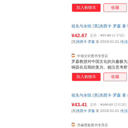
加入购物车
收藏
祖先与永恒 [英]杰西卡·罗森 著 9
开发票，优质售后，支持7天无
¥42.67
定价：
¥97.80
(4.37折)
[英]
杰西卡·罗森
著
/2018-01-01
/
生活
中领文轩图书专营店
罗森教授对中国文化的兴趣极为
铜器在后期的复兴。她注意考察
理论在探讨青铜器发展方面卓有
加入购物车
收藏
于上古玉器在后期的保存及重新
新使用过的上古玉器。近年来，
究，试图展现古代墓葬是如何为
祖先与永恒 [英]杰西卡·罗森 著 生
（从商代至汉代）整体墓葬形式
开发票，优质售后，支持7天无
系也是她关注的主题之一。罗森
¥43.41
定价：
¥166.82
(2.61折)
办“盛世华章——康、雍、乾三
[英]
杰西卡·罗森
著
/2018-01-01
/
生活
三朝盛世和丰富艺术内涵。在对
有着特殊兴趣，侧
丹赫墨集图书专营店