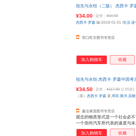
究，试图展现古代墓葬是如何为
祖先与永恒（二版） 杰西卡·罗森 生
（从商代至汉代）整体墓葬形式
系也是她关注的主题之一。罗森
¥34.00
定价：
¥34.00
办“盛世华章——康、雍、乾三
杰西卡·罗森
编
/2018-01-01
/
生活.读
三朝盛世和丰富艺术内涵。在对
有着特殊兴趣，侧
营口旺京图书专营店
加入购物车
收藏
祖先与永恒:杰西卡·罗森中国考古
吴晓筠 等译 生活.读书.新知
¥34.50
定价：
¥117.00
(2.95折)
杀，欢迎选购！
（英）
杰西卡·罗森
著,
邓菲
,
黄洋
,
吴晓
鑫泓睿源图书专营店
观念的物质形式是一个社会必不
一个崇尚汽车所代表的速度与未
奉祖先的青铜器来体现个人成就
加入购物车
收藏