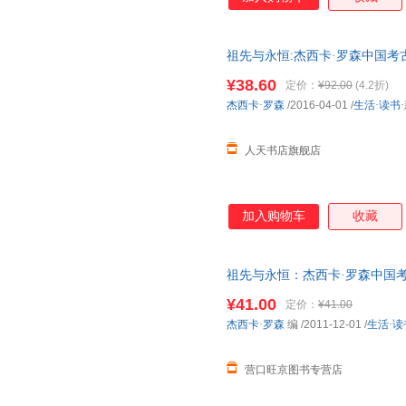
祖先与永恒:杰西卡·罗森中国考古艺术文集:es
art
¥38.60
定价：
¥92.00
(4.2折)
杰西卡·罗森
/2016-04-01
/
生活·读书
人天书店旗舰店
加入购物车
收藏
祖先与永恒：杰西卡·罗森中国考
联书店 9787108035868
¥41.00
定价：
¥41.00
杰西卡·罗森
编
/2011-12-01
/
生活·读
营口旺京图书专营店