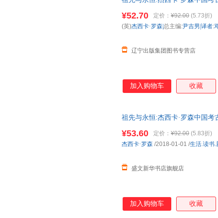
art ( 正规电子发票 多仓就近发
¥52.70
定价：
¥92.00
(5.73折)
(英)
杰西卡·罗森|
总主编:
尹吉男|译者
:
辽宁出版集团图书专营店
加入购物车
收藏
祖先与永恒:杰西卡·罗森中国考古艺术文集:es
art ( 正规电子发票 多仓就近发
¥53.60
定价：
¥92.00
(5.83折)
杰西卡·罗森
/2018-01-01
/
生活.读书
盛文新华书店旗舰店
加入购物车
收藏