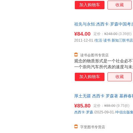
加入购物车
收藏
祖先与永恒:杰西卡·罗森中国考
¥84.00
定价：
¥248.00
(3.39折)
2011-12-01
/
生活·读书·新知三联书店
读书会图书专营店
观念的物质形式是一个社会必不
一个崇尚汽车所代表的速度与未
奉祖先的青铜器来体现个人成就
加入购物车
收藏
厚土无疆 杰西卡 罗森著 墓葬
国文明的壮游 游览博物馆深度
¥85.80
定价：
¥88.00
(9.75折)
杰西卡·罗森
/2025-09-01
/
中信出版
字里图书专营店