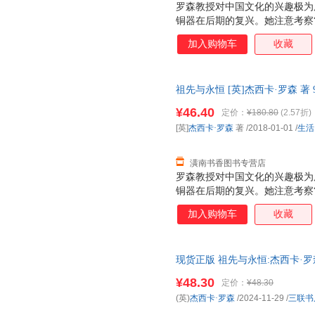
罗森教授对中国文化的兴趣极为
铜器在后期的复兴。她注意考察
理论在探讨青铜器发展方面卓有
加入购物车
收藏
于上古玉器在后期的保存及重新
新使用过的上古玉器。近年来，
究，试图展现古代墓葬是如何为
祖先与永恒 [英]杰西卡·罗森 著 9
（从商代至汉代）整体墓葬形式
开发票，优质售后，支持7天无
系也是她关注的主题之一。罗森
¥46.40
定价：
¥180.80
(2.57折)
办“盛世华章——康、雍、乾三
[英]
杰西卡·罗森
著
/2018-01-01
/
生活
三朝盛世和丰富艺术内涵。在对
有着特殊兴趣，侧
潢南书香图书专营店
罗森教授对中国文化的兴趣极为
铜器在后期的复兴。她注意考察
理论在探讨青铜器发展方面卓有
加入购物车
收藏
于上古玉器在后期的保存及重新
新使用过的上古玉器。近年来，
究，试图展现古代墓葬是如何为
现货正版 祖先与永恒:杰西卡·
（从商代至汉代）整体墓葬形式
中国文集书 生活·读书·新知三联书
系也是她关注的主题之一。罗森
¥48.30
定价：
¥48.30
办“盛世华章——康、雍、乾三
(英)
杰西卡·罗森
/2024-11-29
/
三联书
三朝盛世和丰富艺术内涵。在对