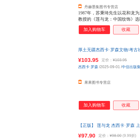
丹赫墨集图书专营店
1987年，苏秉琦先生以花和龙
教授的《莲与龙：中国纹饰》选
之间的互动及其内在驱动。这本
加入购物车
收藏
西方许多展览图录成为了解此领
物馆系统就要做两万多个展览，
面也值得我们借鉴。 ——杭侃
厚土无疆杰西卡·罗森文物/考古
作为青年学者的罗森教授，利用
一个古代世界的图案。它优雅的
¥103.95
定价：
¥103.95
陵墓、家具、银器、陶瓷、纺织
杰西卡·罗森
/2025-09-01
/
中信出版
是不同文化彼此交流、互动的轨
的研究，富有开创性的
果果图书专营店
加入购物车
收藏
【正版】 莲与龙 杰西卡·罗森 上海书
¥97.90
定价：
¥98.00
(9.99折)