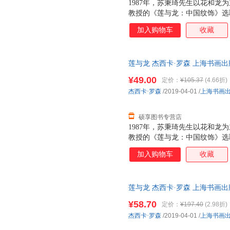
1987年，苏秉琦先生以花和龙
教授的《莲与龙：中国纹饰》选
之间的互动及其内在驱动。这本
加入购物车
收藏
西方许多展览图录成为了解此领
物馆系统就要做两万多个展览，
面也值得我们借鉴。 ——杭侃
莲与龙 杰西卡·罗森 上海书画
作为青年学者的罗森教授，利用
捷，下单秒杀，欢迎选购！
一个古代世界的图案。它优雅的
¥49.00
定价：
¥105.37
(4.66折)
陵墓、家具、银器、陶瓷、纺织
杰西卡·罗森
/2019-04-01
/
上海书画
是不同文化彼此交流、互动的轨
的研究，富有开创性的
硕享图书专营店
1987年，苏秉琦先生以花和龙
教授的《莲与龙：中国纹饰》选
之间的互动及其内在驱动。这本
加入购物车
收藏
西方许多展览图录成为了解此领
物馆系统就要做两万多个展览，
面也值得我们借鉴。 ——杭侃
莲与龙 杰西卡·罗森 上海书画出版社 
作为青年学者的罗森教授，利用
一个古代世界的图案。它优雅的
¥58.70
定价：
¥197.40
(2.98折)
陵墓、家具、银器、陶瓷、纺织
杰西卡·罗森
/2019-04-01
/
上海书画
是不同文化彼此交流、互动的轨
的研究，富有开创性的