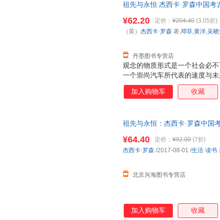
祖先与永恒:杰西卡·罗森中国考古
吴晓筠 等译 生活·读书·新知三联
¥62.20
定价：
¥204.40
(3.05折)
（英）
杰西卡·罗森
著,
邓菲
,
黄洋
,
吴晓
丹墨图书专营店
观念的物质形式是一个社会必不
一个崇尚汽车所代表的速度与未
奉祖先的青铜器来体现个人成就
加入购物车
收藏
祖先与永恒：杰西卡·罗森中国考古艺
正版图书保证质量 七天无理由
¥64.40
定价：
¥92.00
(7折)
杰西卡·罗森
/2017-08-01
/
生活·读书
北京兴海图书专营店
加入购物车
收藏