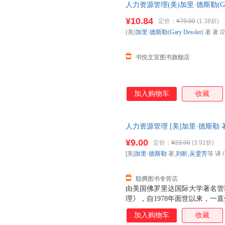
人力资源管理(美)加里·德斯勒(Gar
版）》不仅适合大学本科阶段人
微瑕] 正版微瑕,自有库房,消毒
用，同时也适合各类组织中从事
¥10.84
定价：
¥79.00
(1.38折)
放心选购
(美)
加里·德斯勒
(
Gary
Dessler
) 著 著
/2
书悦文宣图书旗舰店
加入购物车
收藏
人力资源管理 [美]加里·德斯勒
【正版可开发票】 全国三仓发
¥9.00
定价：
¥23.00
(3.92折)
[美]
加里·德斯勒
著,
刘昕
,
吴雯芳
等 译
/
聪腾图书专营店
由美国佛罗里达国际大学著名管
理》，自1978年面世以来，一
在世界教育图书出版商，Prenti
加入购物车
收藏
列前茅。由中国人民大学出版社和Pr