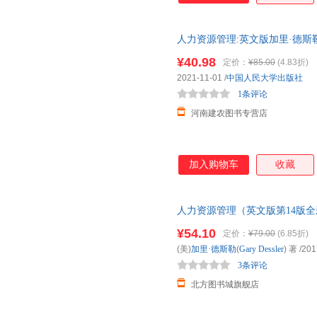
人力资源管理:英文版加里·德斯勒9
英文管理书籍F 可开发票，现货
¥40.98
定价：
¥85.00
(4.83折)
2021-11-01
/
中国人民大学出版社
1条评论
河南建农图书专营店
加入购物车
收藏
人力资源管理（英文版第14版全
【新华书店正版图书书籍】 新华
¥54.10
定价：
¥79.00
(6.85折)
85%城市次日送达！
(美)
加里·德斯勒
(
Gary
Dessler
) 著
/201
3条评论
北方图书城旗舰店