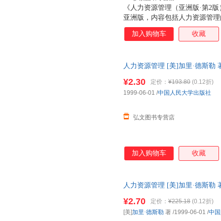
《人力资源管理（亚洲版·第2
亚洲版，内容包括人力资源管理
源计分卡，工作分析，就业计划
加入购物车
收藏
培训与开发，绩效管理与评估，
中的道德、公正与公平待遇，人
（亚洲版·第2版）》配有大量
人力资源管理 [美]加里·德斯勒
动，密切联系实际，适用于工商
请咨询客服查询库存后下单，避
和社会保障、劳动关系等专业和M
¥2.30
定价：
¥193.80
(0.12折)
力资源管理实践工作者以及政府
1999-06-01
/
中国人民大学出版社
参考。
弘文图书专营店
加入购物车
收藏
人力资源管理 [美]加里·德斯勒 著 
开发票，优质售后，支持7天无
¥2.70
定价：
¥225.18
(0.12折)
[美]
加里·德斯勒
著
/1999-06-01
/
中国