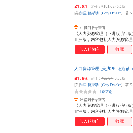
出版社 【速开发票，优质售后
¥1.81
定价：
¥191.62
(0.1折)
[美]
加里·德斯勒
（
Gary
Dessler
） 著
/2
中博图书专营店
《人力资源管理（亚洲版·第2
亚洲版，内容包括人力资源管理
源计分卡，工作分析，就业计划
加入购物车
收藏
培训与开发，绩效管理与评估，
中的道德、公正与公平待遇，人
（亚洲版·第2版）》配有大量
人力资源管理 [美]加里·德斯勒（Gary
动，密切联系实际，适用于工商
出版社 【速开发票，优质售后
和社会保障、劳动关系等专业和M
¥1.93
定价：
¥62.84
(0.31折)
力资源管理实践工作者以及政府
[美]
加里·德斯勒
（
Gary
Dessler
） 著
/2
参考。
1条评论
唯盛图书专营店
《人力资源管理（亚洲版·第2
亚洲版，内容包括人力资源管理
源计分卡，工作分析，就业计划
加入购物车
收藏
培训与开发，绩效管理与评估，
中的道德、公正与公平待遇，人