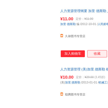
力资源管理》（第六版），是德
人力资源管理纲要 加里·德斯勒 人民
¥11.00
定价：
¥11.00
加里·德斯勒
编
/2012-10-01
/
人民邮
久禄图书专营店
加入购物车
收藏
人力资源管理 (美)加里.德斯
发货，物流便捷，下单秒杀，欢
¥10.00
定价：
¥29.00
(3.45折)
(美)
加里.德斯勒
/2013-01-01
/
机械工
聪腾图书专营店