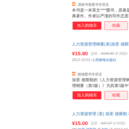
潢南书香图书专营店
本书是一本英文***图书，原
典著作。作者以严谨的写作态度
理的基本概念、理论与实践，深
加入购物车
收藏
更新和梳理，增加了人力资源新
写了第9章员工保留与职业生涯
表、数据、案例与研究文献等，
人力资源管理纲要[美]加里·德斯勒（
高校本科生、研究生、MBA学
出版社9787115292513 
实务界人士的在职学习和培训用
¥15.90
定价：
¥446.80
(0.36折)
票！
2012-10-01
/
人民邮电出版社
丽德图书专营店
加里·德斯勒的《人力资源管理
理纲要（第5版）》为其第5版
10章加模块A，阐述了人力资
加入购物车
收藏
工测试与甄选、培训发展、绩效
书内容精练、语言简明扼要、论
繁复论述，而注重人力资源的实
人力资源管理 [美] 加里·德斯勒
版）》不仅适合大学本科阶段人
国三仓发货，物流便捷，下单秒
用，同时也适合各类组织中从事
¥15.00
定价：
¥37.37
(4.02折)