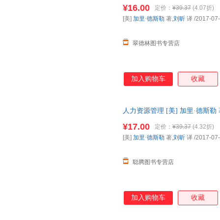
国三仓发货，物流便捷，下单秒
实务界人士的在职学习和培训用
¥16.00
定价：
¥39.37
(4.07折)
[美]
加里·德斯勒
著,
刘昕
译
/2017-07
翠德林图书专营店
加入购物车
收藏
人力资源管理 [美] 加里·德斯
全国三仓发货，物流便捷，下单
¥17.00
定价：
¥39.37
(4.32折)
[美]
加里·德斯勒
著,
刘昕
译
/2017-07
聪腾图书专营店
加入购物车
收藏