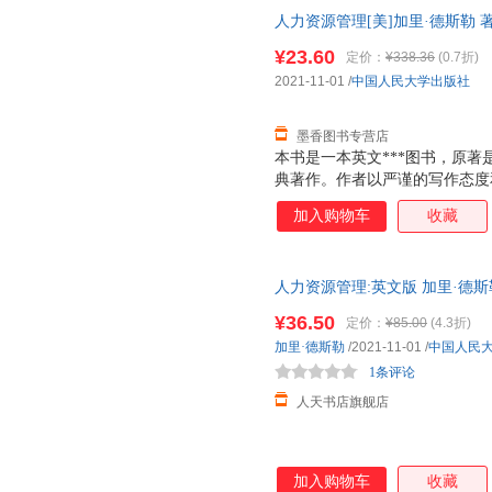
人力资源管理[美]加里·德斯勒 著中
书，保证质量，此书为单本而非
¥23.60
定价：
¥338.36
(0.7折)
2021-11-01
/
中国人民大学出版社
墨香图书专营店
本书是一本英文***图书，原
典著作。作者以严谨的写作态度
理的基本概念、理论与实践，深
加入购物车
收藏
更新和梳理，增加了人力资源新
写了第9章员工保留与职业生涯
表、数据、案例与研究文献等，
人力资源管理:英文版 加里·德
高校本科生、研究生、MBA学
科及以上9787300298719
实务界人士的在职学习和培训用
¥36.50
定价：
¥85.00
(4.3折)
物无忧
加里·德斯勒
/2021-11-01
/
中国人民
1条评论
人天书店旗舰店
加入购物车
收藏