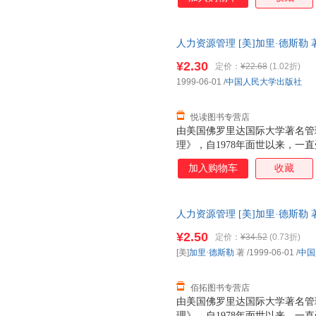
培训与开发，绩效管理与评估，
中的道德、公正与公平待遇，人
（亚洲版·第2版）》配有大量
人力资源管理 [美]加里·德斯勒
动，密切联系实际，适用于工商
后，支持7天无理由退换】
和社会保障、劳动关系等专业和M
¥2.30
定价：
¥22.68
(1.02折)
力资源管理实践工作者以及政府
1999-06-01
/
中国人民大学出版社
参考。
悦读图书专营店
由美国佛罗里达国际大学著名管
理》，自1978年面世以来，一
在世界最大的教育图书出版商，Pre
加入购物车
收藏
上，该书一直名列前茅。由中国人民大
作出版的这本《人力资源管理》
改最大的一个版本。 本书与其
人力资源管理 [美]加里·德斯勒
以“人高于一切”的价值观为基
后，支持7天无理由退换】
书：（1）人力资源管理是每一
¥2.50
定价：
¥34.52
(0.73折)
门的事。凡是管理者都需要在人
[美]
加里·德斯勒
著
/1999-06-01
/
中国
底。（2）赢得雇员的献身精神
人力资源管理的实践环节，
佰拓图书专营店
由美国佛罗里达国际大学著名管
理》，自1978年面世以来，一