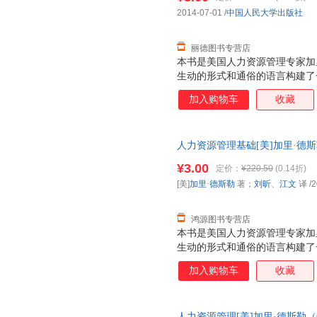
力资源管理实践工作者以及政府
2014-07-01
/
中国人民大学出版社
参考。
丽德图书专营店
本书是美国人力资源管理专家加
生动的形式和通俗的语言构建了
涵盖了人力资源管理的各方面内
加入购物车
收藏
处理。 本书的一大特点是，摒
式，创造性地以“人才管理”为
管理模块有机地结合到一起，有
人力资源管理基础[美]加里·德
进行协同管理的需求，同时以丰
9787300195056 正版旧
革的时代进行有效人力资源管理
¥3.00
定价：
¥220.50
(0.14折)
应用软件进行人力资源管理实践
[美]
加里·德斯勒
著；
刘昕
、
江文
译
/2
管理和大数据时代到来的今天，
生、研究生的人力资源
鸿源图书专营店
本书是美国人力资源管理专家加
生动的形式和通俗的语言构建了
涵盖了人力资源管理的各方面内
加入购物车
收藏
处理。 本书的一大特点是，摒
式，创造性地以“人才管理”为
管理模块有机地结合到一起，有
人力资源管理[美]加里·德斯勒（Ga