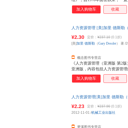
在世界最大的教育图书出版商，Pre
加入购物车
收藏
上，该书一直名列前茅。由中国人民大
作出版的这本《人力资源管理》
改最大的一个版本。 本书与其
人力资源管理 [美]加里·德斯勒（Gary
以“人高于一切”的价值观为基
出版社 【速开发票，优质售后
书：（1）人力资源管理是每一
¥2.30
定价：
¥237.10
(0.1折)
门的事。凡是管理者都需要在人
[美]
加里·德斯勒
（
Gary
Dessler
） 著
/2
底。（2）赢得雇员的献身精神
人力资源管理的实践环节，
概念图书专营店
《人力资源管理（亚洲版·第2
亚洲版，内容包括人力资源管理
源计分卡，工作分析，就业计划
加入购物车
收藏
培训与开发，绩效管理与评估，
中的道德、公正与公平待遇，人
（亚洲版·第2版）》配有大量
人力资源管理[美]加里·德斯勒（Ga
动，密切联系实际，适用于工商
9787111401896 正版旧
和社会保障、劳动关系等专业和M
¥2.23
定价：
¥237.90
(0.1折)
力资源管理实践工作者以及政府
2012-11-01
/
机械工业出版社
参考。
梦溪图书专营店