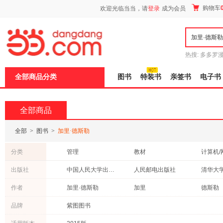
新
购物车
欢迎光临当当，请
登录
成为会员
窗
口
打
开
无
障
热搜:
多多罗
碍
传说
十日终
说
全部商品分类
图书
特装书
亲签书
电子书
明
页
面,
按
全部商品
Ctrl
加
波
全部
>
图书
>
加里·德斯勒
浪
键
分类
管理
教材
计算机/
打
开
童书
科普读物
法律
出版社
中国人民大学出版社
人民邮电出版社
清华大
导
中小学用书
外语
医学
盲
武汉大学出版社
作者
加里·德斯勒
加里
德斯勒
模
工业技术
经济
传记
式
鲍尔吉·原野
品牌
紫图图书
老书/收藏
艺术
古籍