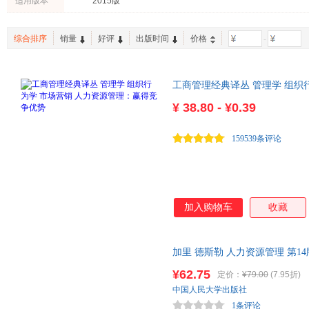
适用版本
2015版
综合排序
销量
好评
出版时间
价格
-
工商管理经典译丛 管理学 组织
势
¥
38.80 - ¥0.39
159539条评论
加入购物车
收藏
加里 德斯勒 人力资源管理 第1
社 考研参考 9787300238
¥62.75
定价：
¥79.00
(7.95折)
问题联系在线客服，赠品随机。
中国人民大学出版社
1条评论