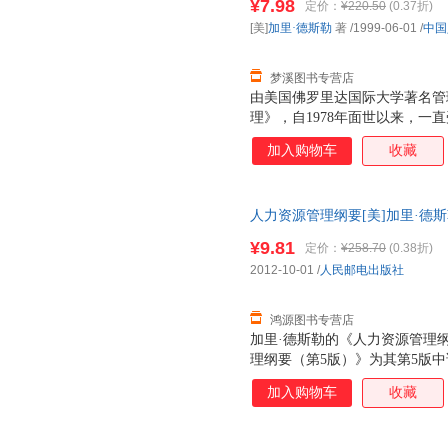
¥7.98
定价：
¥220.50
(0.37折)
[美]
加里·德斯勒
著
/1999-06-01
/
中国
梦溪图书专营店
由美国佛罗里达国际大学著名管
理》，自1978年面世以来，一
在世界大的教育图书出版商，Pren
加入购物车
收藏
一直名列前茅。由中国人民大学出版社
这本《人力资源管理》（第六版
版本。 本书与其他同类教科书
人力资源管理纲要[美]加里·德斯勒（
价值观为基本理念，创新性地围
出版社9787115292513 
理是每一位管理者的职责，而不
¥9.81
定价：
¥258.70
(0.38折)
票！
都需要在人力资源管理观念和技
2012-10-01
/
人民邮电出版社
身精神是成功的人力资源管理的
节，都非常有助于
鸿源图书专营店
加里·德斯勒的《人力资源管理
理纲要（第5版）》为其第5版
10章加模块A，阐述了人力资
加入购物车
收藏
工测试与甄选、培训发展、绩效
书内容精练、语言简明扼要、论
繁复论述，而注重人力资源的实