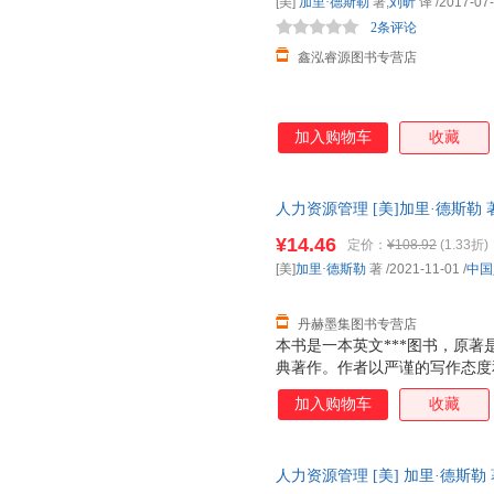
[美]
加里·德斯勒
著,
刘昕
译
/2017-07
2条评论
鑫泓睿源图书专营店
加入购物车
收藏
人力资源管理 [美]加里·德斯勒 著 
开发票，优质售后，支持7天无
¥14.46
定价：
¥108.92
(1.33折)
[美]
加里·德斯勒
著
/2021-11-01
/
中国
丹赫墨集图书专营店
本书是一本英文***图书，原
典著作。作者以严谨的写作态度
理的基本概念、理论与实践，深
加入购物车
收藏
更新和梳理，增加了人力资源新
写了第9章员工保留与职业生涯
表、数据、案例与研究文献等，
人力资源管理 [美] 加里·德斯勒
高校本科生、研究生、MBA学