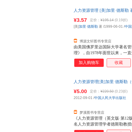
改最大的一个版本。 本书与其
人力资源管理 [美]加里·德斯勒 著 
以“人高于一切”的价值观为基
开发票，优质售后，支持7天无
书：（1）人力资源管理是每一
¥3.57
定价：
¥195.14
(0.19折)
门的事。凡是管理者都需要在人
[美]
加里·德斯勒
著
/1999-06-01
/
中国
底。（2）赢得雇员的献身精神
人力资源管理的实践环节，
博源文轩图书专营店
由美国佛罗里达国际大学著名管
理》，自1978年面世以来，一
在世界最大的教育图书出版商，Pre
加入购物车
收藏
上，该书一直名列前茅。由中国人民大
作出版的这本《人力资源管理》
改最大的一个版本。 本书与其
人力资源管理[美]加里·德斯勒（Ga
以“人高于一切”的价值观为基
9787300163819 正版旧
书：（1）人力资源管理是每一
¥5.00
定价：
¥220.50
(0.23折)
门的事。凡是管理者都需要在人
2012-09-01
/
中国人民大学出版社
底。（2）赢得雇员的献身精神
人力资源管理的实践环节，
梦溪图书专营店
《人力资源管理（英文版·第1
名人力资源管理学者德斯勒教授
本特色的基础上进行了如下重要