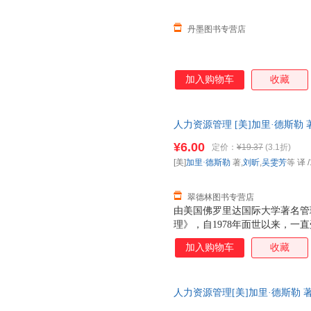
丹墨图书专营店
加入购物车
收藏
人力资源管理 [美]加里·德斯勒
【正版保证】 全国三仓发货，
¥6.00
定价：
¥19.37
(3.1折)
[美]
加里·德斯勒
著,
刘昕
,
吴雯芳
等 译
/
翠德林图书专营店
由美国佛罗里达国际大学著名管
理》，自1978年面世以来，一
在世界教育图书出版商，Prenti
加入购物车
收藏
列前茅。由中国人民大学出版社和Pr
力资源管理》（第六版），是德
人力资源管理[美]加里·德斯勒 著中
书，保证质量，此书为单本而非