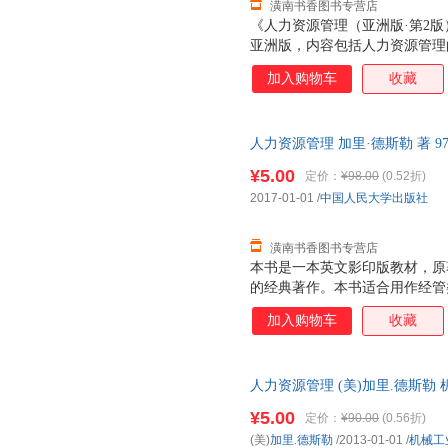
潢南书香图书专营店
《人力资源管理（亚洲版·第2
亚洲版，内容包括人力资源管理
源计分卡，工作分析，就业计划
加入购物车
收藏
培训与开发，绩效管理与评估，
中的道德、公正与公平待遇，人
（亚洲版·第2版）》配有大量
人力资源管理 加里·德斯勒 著 97
动，密切联系实际，适用于工商
票，优质售后，支持7天无理由
和社会保障、劳动关系等专业和M
¥5.00
定价：
¥98.00
(0.52折)
力资源管理实践工作者以及政府
2017-01-01
/
中国人民大学出版社
参考。
潢南书香图书专营店
本书是一本英文影印版教材，原
的经典著作。本书适合用作经管
课程教材。
加入购物车
收藏
人力资源管理 (美)加里.德斯勒 机械
¥5.00
定价：
¥90.00
(0.56折)
(美)
加里.德斯勒
/2013-01-01
/
机械工