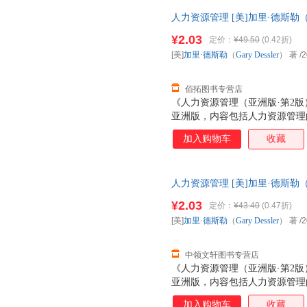
（亚洲版·第2版）》配有大量
人力资源管理 [美]加里·德斯勒（Ga
动，密切联系实际，适用于工商
票，优质售后，支持7天无理由
和社会保障、劳动关系等专业和M
¥2.03
定价：
¥49.50
(0.42折)
力资源管理实践工作者以及政府
[美]
加里·德斯勒
（
Gary
Dessler
） 著
/2
参考。
佰拓图书专营店
《人力资源管理（亚洲版·第2
亚洲版，内容包括人力资源管理
源计分卡，工作分析，就业计划
加入购物车
收藏
培训与开发，绩效管理与评估，
中的道德、公正与公平待遇，人
（亚洲版·第2版）》配有大量
人力资源管理 [美]加里·德斯勒（Ga
动，密切联系实际，适用于工商
票，此书为单本而非一套，支持
和社会保障、劳动关系等专业和M
¥2.03
定价：
¥43.40
(0.47折)
力资源管理实践工作者以及政府
[美]
加里·德斯勒
（
Gary
Dessler
） 著
/2
参考。
中领文轩图书专营店
《人力资源管理（亚洲版·第2
亚洲版，内容包括人力资源管理
源计分卡，工作分析，就业计划
加入购物车
收藏