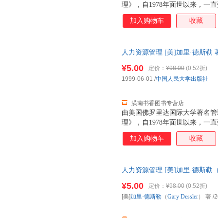
理》，自1978年面世以来，一
在世界教育图书出版商，Prenti
加入购物车
收藏
列前茅。由中国人民大学出版社和Pr
力资源管理》（第六版），是德
人力资源管理 [美]加里·德斯勒 著 
开发票，优质售后，支持7天无
¥5.00
定价：
¥98.00
(0.52折)
1999-06-01
/
中国人民大学出版社
潢南书香图书专营店
由美国佛罗里达国际大学著名管
理》，自1978年面世以来，一
在世界最大的教育图书出版商，Pre
加入购物车
收藏
上，该书一直名列前茅。由中国人民大
作出版的这本《人力资源管理》
改最大的一个版本。 本书与其
人力资源管理 [美]加里·德斯勒（Gary
以“人高于一切”的价值观为基
出版社 【速开发票，优质售后
书：（1）人力资源管理是每一
¥5.00
定价：
¥98.00
(0.52折)
门的事。凡是管理者都需要在人
[美]
加里·德斯勒
（
Gary
Dessler
） 著
/2
底。（2）赢得雇员的献身精神
人力资源管理的实践环节，