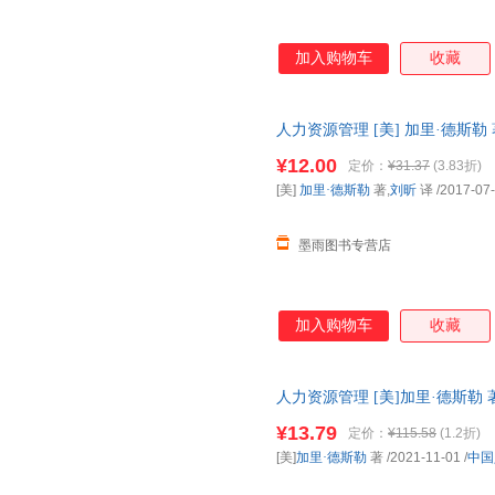
加入购物车
收藏
人力资源管理 [美] 加里·德斯
证】 全国三仓发货，物流便捷
¥12.00
定价：
¥31.37
(3.83折)
[美]
加里·德斯勒
著,
刘昕
译
/2017-07
墨雨图书专营店
加入购物车
收藏
人力资源管理 [美]加里·德斯勒 著 
开发票，优质售后，支持7天无
¥13.79
定价：
¥115.58
(1.2折)
[美]
加里·德斯勒
著
/2021-11-01
/
中国