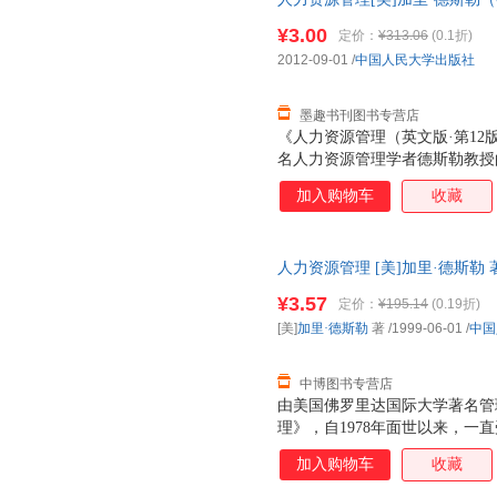
进行协同管理的需求，同时以丰
9787300163819 正版旧
革的时代进行有效人力资源管理
¥3.00
定价：
¥313.06
(0.1折)
应用软件进行人力资源管理实践
2012-09-01
/
中国人民大学出版社
管理和大数据时代到来的今天，
生、研究生的人力资源
墨趣书刊图书专营店
《人力资源管理（英文版·第1
名人力资源管理学者德斯勒教授
本特色的基础上进行了如下重要
加入购物车
收藏
理”专栏，详细讲解应当如何运
策，提高人力资源管理实践的有
施人力资源管理。2．将2008
人力资源管理 [美]加里·德斯勒 著 
响纳入讨论范围，在很多章中都
开发票，优质售后，支持7天无
栏，展示了管理者在当前充满挑
¥3.57
定价：
¥195.14
(0.19折)
人力资源管理的任务。3．新增
[美]
加里·德斯勒
著
/1999-06-01
/
中国
讲述创业型企业可能遇到的各种
以利用的一些人力资
中博图书专营店
由美国佛罗里达国际大学著名管
理》，自1978年面世以来，一
在世界最大的教育图书出版商，Pre
加入购物车
收藏
上，该书一直名列前茅。由中国人民大
作出版的这本《人力资源管理》