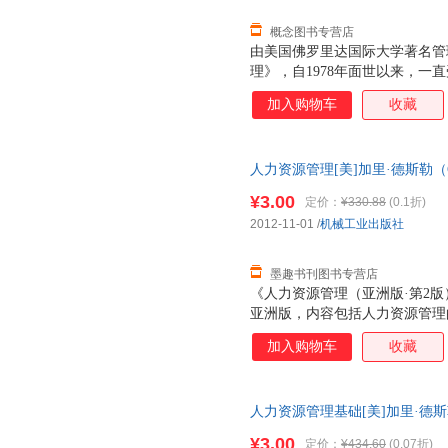
概念图书专营店
由美国佛罗里达国际大学著名管
理》，自1978年面世以来，一
在世界最大的教育图书出版商，Pre
加入购物车
收藏
上，该书一直名列前茅。由中国人民大
作出版的这本《人力资源管理》
改最大的一个版本。 本书与其
人力资源管理[美]加里·德斯勒（Ga
以“人高于一切”的价值观为基
9787111401896 正版旧
书：（1）人力资源管理是每一
¥3.00
定价：
¥330.88
(0.1折)
门的事。凡是管理者都需要在人
2012-11-01
/
机械工业出版社
底。（2）赢得雇员的献身精神
人力资源管理的实践环节，
墨趣书刊图书专营店
《人力资源管理（亚洲版·第2
亚洲版，内容包括人力资源管理
源计分卡，工作分析，就业计划
加入购物车
收藏
培训与开发，绩效管理与评估，
中的道德、公正与公平待遇，人
（亚洲版·第2版）》配有大量
人力资源管理基础[美]加里·德
动，密切联系实际，适用于工商
9787300195056 正版旧
和社会保障、劳动关系等专业和M
¥3.00
定价：
¥434.60
(0.07折)