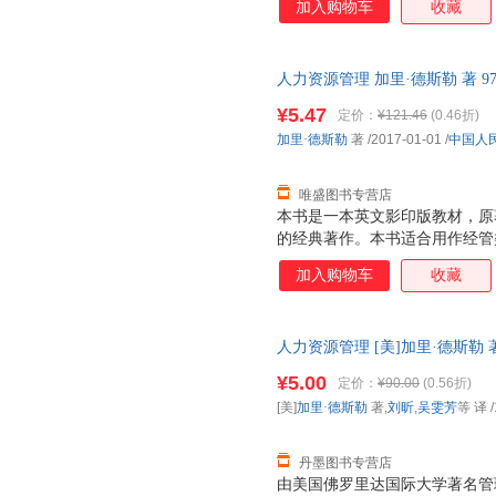
加入购物车
收藏
理”专栏，详细讲解应当如何运
策，提高人力资源管理实践的有
施人力资源管理。2．将2008
人力资源管理 加里·德斯勒 著 97
响纳入讨论范围，在很多章中都
票，优质售后，支持7天无理由
栏，展示了管理者在当前充满挑
¥5.47
定价：
¥121.46
(0.46折)
人力资源管理的任务。3．新增
加里·德斯勒
著
/2017-01-01
/
中国人
讲述创业型企业可能遇到的各种
以利用的一些人力资
唯盛图书专营店
本书是一本英文影印版教材，原
的经典著作。本书适合用作经管
课程教材。
加入购物车
收藏
人力资源管理 [美]加里·德斯勒
9787300025209
¥5.00
定价：
¥90.00
(0.56折)
[美]
加里·德斯勒
著,
刘昕
,
吴雯芳
等 译
/
丹墨图书专营店
由美国佛罗里达国际大学著名管