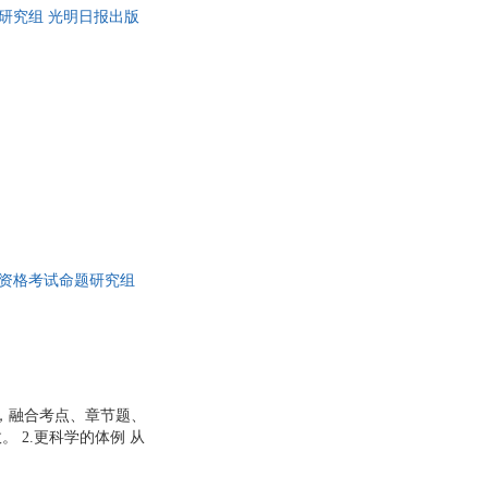
研究组 光明日报出版
具
品
外
品
讯
音
公
器
员资格考试命题研究组
，融合考点、章节题、
 2.更科学的体例 从
，逐步展开。考点精
 3.更实用的软件 电