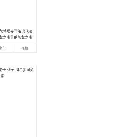
荣博堪布写给现代读
慧之书灵的智慧之书
物车
收藏