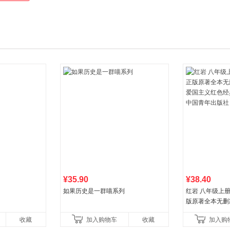
多媒体课件、思维导图课件、在线题库、千人交流群、特色等，过关更简
¥35.90
¥38.40
如果历史是一群喵系列
红岩 八年级上
版原著全本无删
国主义红色经典
收藏
加入购物车
收藏
加入购
国青年出版社