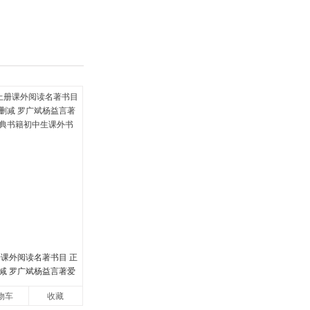
单。
册课外阅读名著书目 正
减 罗广斌杨益言著爱
书籍初中生课外书中
物车
收藏