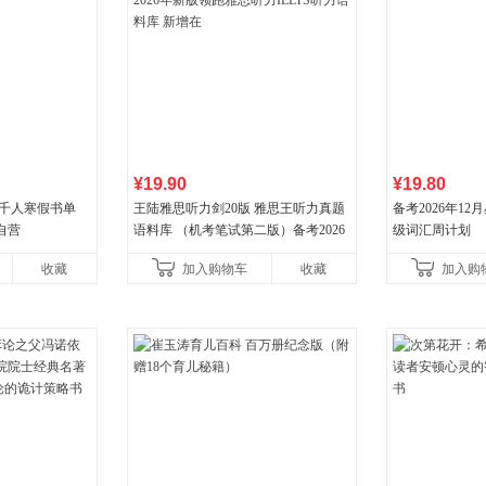
¥19.90
¥19.80
班千人寒假书单
王陆雅思听力剑20版 雅思王听力真题
备考2026年1
自营
语料库 （机考笔试第二版）备考2026
级词汇周计划
年新版领跑雅思听力IELTS听力语料库
收藏
加入购物车
收藏
加入购
新增在