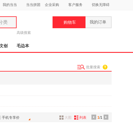
我的当当
当当拼团
企业采购
客户服务
切换无障碍
分类
我的订单
购物车
类
高级搜索
文创
毛边本
批量搜索
妆
品
饰
鞋
用
饰
手机专享价
大图
列表
1
/1