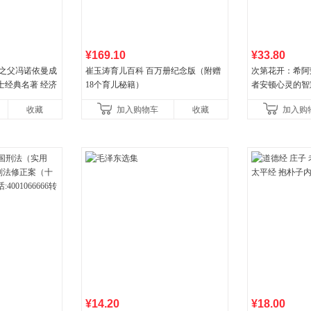
¥169.10
¥33.80
论之父冯诺依曼成
崔玉涛育儿百科 百万册纪念版（附赠
次第花开：希阿
士经典名著 经济
18个育儿秘籍）
者安顿心灵的智
诡计策略书籍
收藏
加入购物车
收藏
加入购
¥14.20
¥18.00