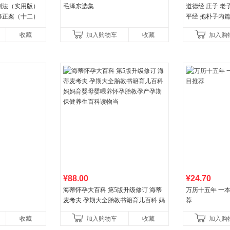
国刑法（实用版）
毛泽东选集
道德经 庄子 老
修正案（十二）
平经 抱朴子内
066666转6
收藏
加入购物车
收藏
加入购
¥88.00
¥24.70
海蒂怀孕大百科 第5版升级修订 海蒂
万历十五年 一
麦考夫 孕期大全胎教书籍育儿百科 妈
荐
妈育婴母婴喂养怀孕胎教孕产孕期保
收藏
加入购物车
收藏
加入购
健养生百科读物当