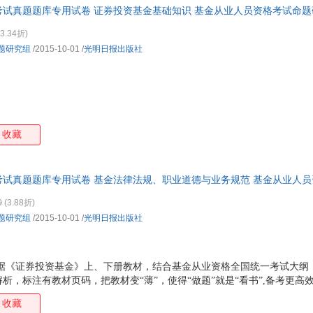
证考试真题题库专用试卷 证券投资基金基础知识 基金从业人员资格考试命题
箱包皮
仓发货，物流便捷，下单秒杀，欢迎选购！
手表饰
3.34折)
运动户
题研究组
/2015-10-01
/
光明日报出版社
汽车用
食品
手机通
数码影
电脑办
收藏
大家电
家用电
证考试真题题库专用试卷 基金法律法规、职业道德与业务规范 基金从业人
仓发货，物流便捷，下单秒杀，欢迎选购！
0
(3.88折)
题研究组
/2015-10-01
/
光明日报出版社
依据《证券投资基金》上、下册教材，结合基金从业资格全国统一考试大纲
，标注有教材页码，把教材变“薄”，使得“做题”就是“看书”,备考更高效。
，先概述要点，再简述考点，最后再提供各种试题。由点到面，由简到繁
收藏
库、视频课件、思维导图、在线押题，内容多样，形式丰富，学习更有趣。