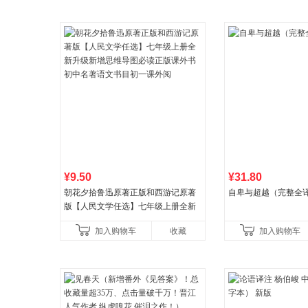
¥9.50
¥31.80
朝花夕拾鲁迅原著正版和西游记原著
自卑与超越（完整全
版【人民文学任选】七年级上册全新
升级新增思维导图必读正版课外书初
加入购物车
收藏
加入购物车
中名著语文书目初一课外阅