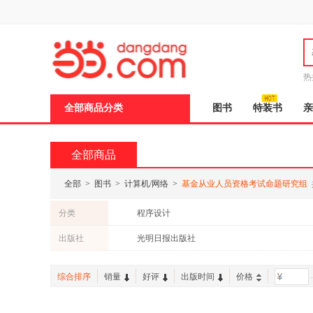
新
窗
口
打
开
无
障
热
碍
说
全部商品分类
图书
特装书
亲
明
页
面,
按
全部商品
Ctrl
加
波
全部
>
图书
>
计算机/网络
>
基金从业人员资格考试命题研究组
浪
键
分类
程序设计
打
开
出版社
光明日报出版社
导
盲
模
综合排序
销量
好评
出版时间
价格
-
式