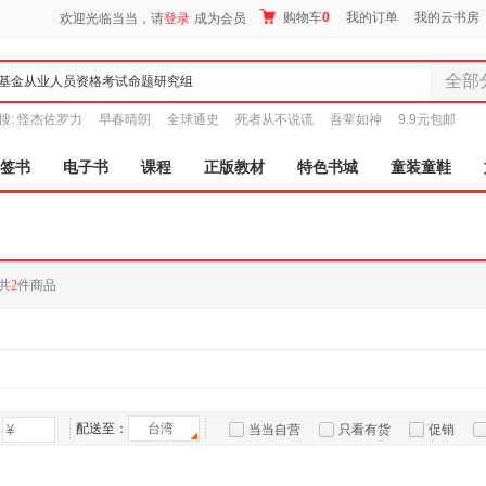
购物车
0
我的订单
我的云书房
欢迎光临当当，请
登录
成为会员
全部
全部分
搜:
怪杰佐罗力
早春晴朗
全球通史
死者从不说谎
吾辈如神
9.9元包邮
尾品汇
图书
签书
电子书
课程
正版教材
特色书城
童装童鞋
电子书
音像
影视
时尚美
共
2
件商品
母婴用
玩具
孕婴服
童装童
家居日
家具装
配送至：
台湾
当当自营
只看有货
促销
服装
特卖
预售
入驻商家
鞋