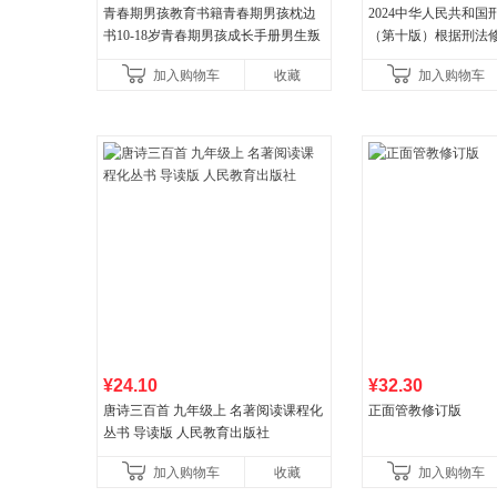
青春期男孩教育书籍青春期男孩枕边
2024中华人民共和
书10-18岁青春期男孩成长手册男生叛
（第十版）根据刑法
逆期非暴力家庭教育父母心理学性教
全新修订 团购电话:4001
加入购物车
收藏
加入购物车
育书
¥24.10
¥32.30
唐诗三百首 九年级上 名著阅读课程化
正面管教修订版
丛书 导读版 人民教育出版社
加入购物车
收藏
加入购物车