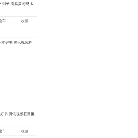
子 列子 周易参同契 太
篇
物车
收藏
本好书 腾讯视频栏目推
物车
收藏