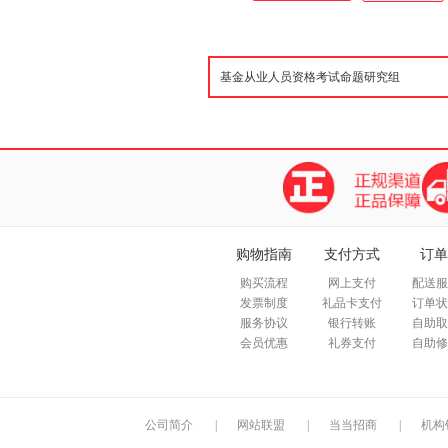
题。由点到面，由简到繁，逐步
频课件、思维导图、在线押题，
用的软件 电脑软件、手机软件
人交流群、特色等，过关更简单
购物指南
支付方式
订单
购买流程
网上支付
配送服
发票制度
礼品卡支付
订单状
服务协议
银行转账
自助取
会员优惠
礼券支付
自助修
公司简介
|
网站联盟
|
当当招商
|
机构