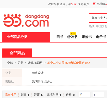
新
购物车
欢迎光临当当，请
登录
成为会员
窗
口
打
开
无
障
热搜:
中国文
碍
者从不说谎
说
全部商品分类
图书
特装书
亲签书
电子书
明
页
面,
按
全部商品
Ctrl
加
波
全部
>
图书
>
计算机/网络
>
基金从业人员资格考试命题研究组
浪
键
分类
程序设计
打
开
出版社
光明日报出版社
导
盲
模
综合排序
销量
好评
出版时间
价格
-
式