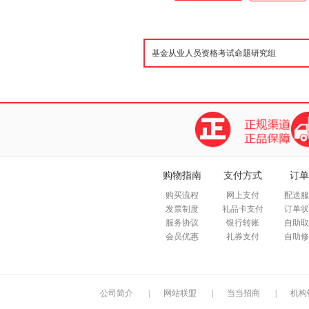
题。由点到面，由简到繁，逐步
频课件、思维导图、在线押题，
用的软件 电脑软件、手机软件
人交流群、特色等，过关更简单
购物指南
支付方式
订单
购买流程
网上支付
配送服
发票制度
礼品卡支付
订单状
服务协议
银行转账
自助取
会员优惠
礼券支付
自助修
公司简介
|
网站联盟
|
当当招商
|
机构