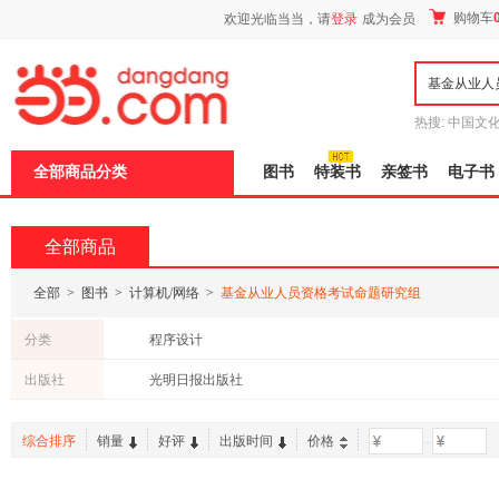
新
购物车
欢迎光临当当，请
登录
成为会员
窗
口
打
开
无
障
热搜:
中国文
碍
者从不说谎
说
全部商品分类
图书
特装书
亲签书
电子书
明
页
面,
按
全部商品
Ctrl
加
波
全部
>
图书
>
计算机/网络
>
基金从业人员资格考试命题研究组
浪
键
分类
程序设计
打
开
出版社
光明日报出版社
导
盲
模
综合排序
销量
好评
出版时间
价格
-
式