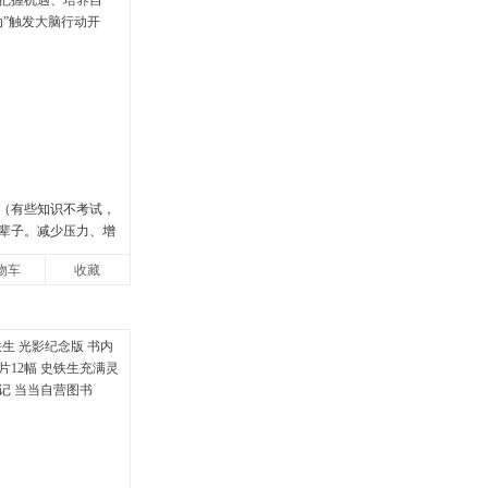
（有些知识不考试，
辈子。减少压力、增
遇、培养自律，结
物车
收藏
发大脑行动开