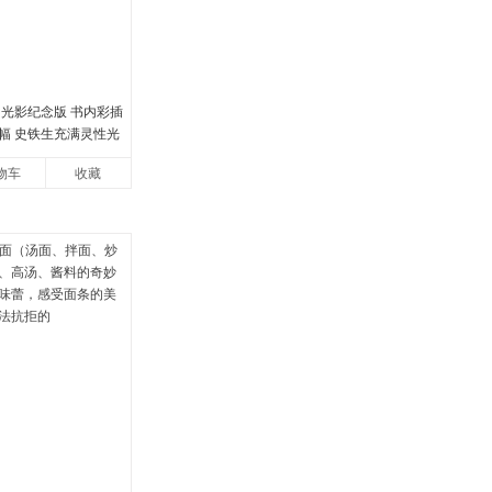
 光影纪念版 书内彩插
2幅 史铁生充满灵性光
当当自营图书
物车
收藏