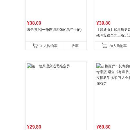
¥38.00
¥39.80
暮色将尽(一份诙谐坦荡的老年手记)
【普通版】如果历史是
残晖篇篇全套正版1-1
8周年纪念版套装3册
加入购物车
收藏
加入购物车
儿童西游喵知识
¥29.80
¥69.80