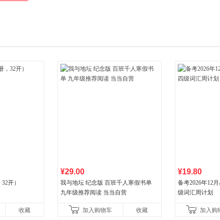
多媒体课件、思维导图课件、在线题库、千人交流群、特色等，过关更简
¥29.00
¥19.80
32开）
我与地坛 纪念版 百班千人寒假书单
备考2026年1
九年级推荐阅读 当当自营
级词汇周计划
收藏
加入购物车
收藏
加入购