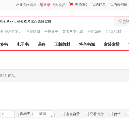
购物车
0
我的订单
我的云书房
欢迎光临当当，请
登录
成为会员
全部
全部分
搜:
怪杰佐罗力
早春晴朗
全球通史
死者从不说谎
吾辈如神
9.9元包邮
尾品汇
图书
签书
电子书
课程
正版教材
特色书城
童装童鞋
电子书
音像
影视
时尚美
共
2
件商品
母婴用
玩具
孕婴服
童装童
家居日
家具装
配送至：
湖南
当当自营
只看有货
促销
服装
特卖
预售
入驻商家
鞋