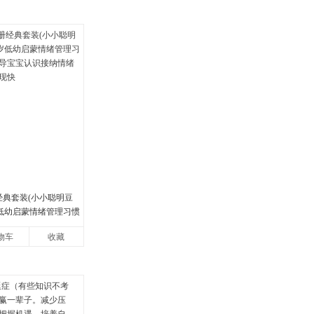
经典套装(小小聪明豆
岁低幼启蒙情绪管理习惯
宝宝认识接纳情绪培
物车
收藏
快