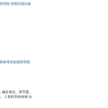
研究组 光明日报出版
具
品
外
品
讯
音
公
器
员资格考试命题研究组
，融合考点、章节题、
 2.更科学的体例 从
，逐步展开。考点精
 3.更实用的软件 电