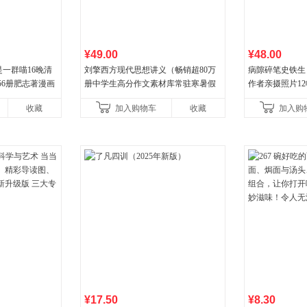
¥49.00
¥48.00
一群喵16晚清
刘擎西方现代思想讲义（畅销超80万
病隙碎笔史铁生
56册肥志著漫画
册中学生高分作文素材库常驻寒暑假
作者亲摄照片1
小学生课外阅读
阅读书单，奇葩说导师刘擎经典之作
辉的生命笔记 
收藏
加入购物车
收藏
加入购
讲透西方思想史，哲学知
¥17.50
¥8.30