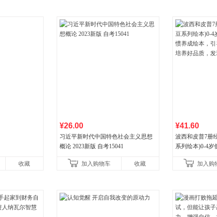
¥26.00
¥41.60
习近平新时代中国特色社会主义思想
波西和皮普7册
概论 2023新版 自考15041
系列绘本)0-4
养成绘本，引导
收藏
加入购物车
收藏
加入购
养好品质，发现