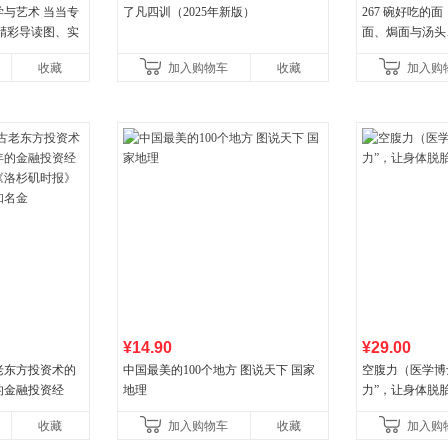
与艺术 当当专
了凡四训（2025年新版）
267 碗好吃的
精彩导读图、实
面、焗面与汤头
升级版 三大专属
组合，让你打开
收藏
加入购物车
收藏
加入购
妙滋味！令人无
¥14.90
¥29.00
老东方投资术的
中国最美的100个地方 图说天下 国家
空腹力（医学博
的金融投资经
地理
力”，让身体脱
《洛杉矶时报》
收藏
加入购物车
收藏
加入购
知名金