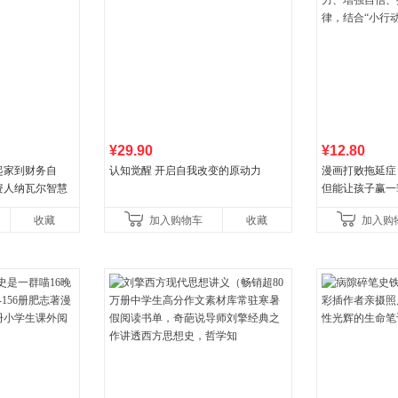
¥29.90
¥12.80
起家到财务自
认知觉醒 开启自我改变的原动力
漫画打败拖延症
资人纳瓦尔智慧
但能让孩子赢一
强自信、把握机
收藏
加入购物车
收藏
加入购
合“小行动”触