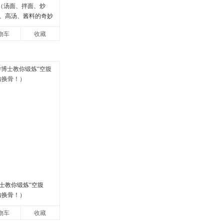
面（汤面、拌面、炒
、高汤、酱料的奇妙
味蕾，感受面条的美
物车
收藏
法抗拒的
士教你锻炼“空腹
胎换骨！）
物车
收藏