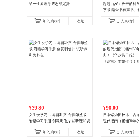
第一性原理穿透思维定势
超越百岁：长寿的科学
享版 赠全书有声书、
操教学视频 官方全新
加入购物车
收藏
加入购物车
权益
¥39.80
¥98.00
女生会学习 世界都让路 专供印签版
日本蜡烛图技术：古
附赠学习手册 创意明信片 试听课和资
现代指南（畅销30年
料包
典！《华尔街日报》
加入购物车
收藏
加入购物车
《财富》重磅推荐！