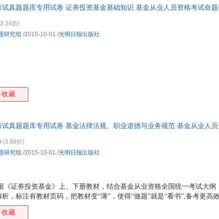
证考试真题题库专用试卷 证券投资基金基础知识 基金从业人员资格考试命题
箱包皮
仓发货，物流便捷，下单秒杀，欢迎选购！
手表饰
3.34折)
运动户
题研究组
/2015-10-01
/
光明日报出版社
汽车用
食品
手机通
数码影
电脑办
收藏
大家电
家用电
证考试真题题库专用试卷 基金法律法规、职业道德与业务规范 基金从业人
仓发货，物流便捷，下单秒杀，欢迎选购！
0
(3.88折)
题研究组
/2015-10-01
/
光明日报出版社
依据《证券投资基金》上、下册教材，结合基金从业资格全国统一考试大纲
，标注有教材页码，把教材变“薄”，使得“做题”就是“看书”,备考更高效。
，先概述要点，再简述考点，最后再提供各种试题。由点到面，由简到繁
收藏
库、视频课件、思维导图、在线押题，内容多样，形式丰富，学习更有趣。