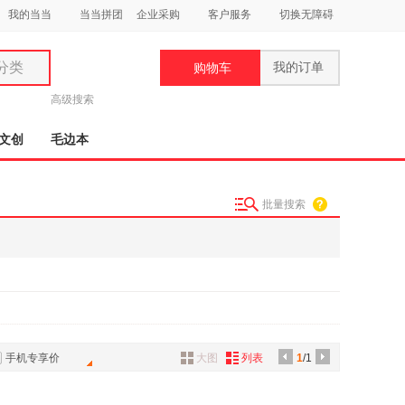
我的当当
当当拼团
企业采购
客户服务
切换无障碍
分类
我的订单
购物车
类
高级搜索
文创
毛边本
批量搜索
妆
品
饰
鞋
用
饰
手机专享价
大图
列表
1
/1