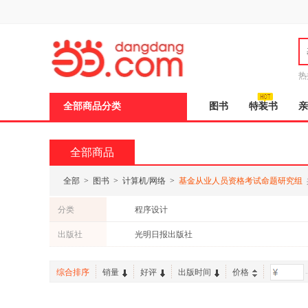
新
窗
口
打
开
无
障
热
碍
说
全部商品分类
图书
特装书
亲
明
页
面,
按
全部商品
Ctrl
加
波
全部
>
图书
>
计算机/网络
>
基金从业人员资格考试命题研究组
浪
键
分类
程序设计
打
开
出版社
光明日报出版社
导
盲
模
综合排序
销量
好评
出版时间
价格
-
式