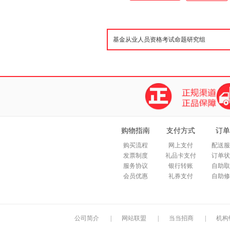
题。由点到面，由简到繁，逐步
频课件、思维导图、在线押题，
用的软件 电脑软件、手机软件
人交流群、特色等，过关更简单
购物指南
支付方式
订单
购买流程
网上支付
配送服
发票制度
礼品卡支付
订单状
服务协议
银行转账
自助取
会员优惠
礼券支付
自助修
公司简介
|
网站联盟
|
当当招商
|
机构