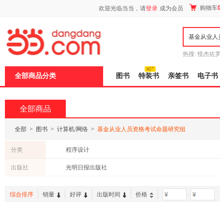
新
购物车
欢迎光临当当，请
登录
成为会员
窗
口
打
开
无
障
热搜:
怪杰佐
碍
谎
吾辈如神
说
全部商品分类
图书
特装书
亲签书
电子书
明
页
面,
按
全部商品
Ctrl
加
波
全部
>
图书
>
计算机/网络
>
基金从业人员资格考试命题研究组
浪
键
分类
程序设计
打
开
出版社
光明日报出版社
导
盲
模
综合排序
销量
好评
出版时间
价格
-
式