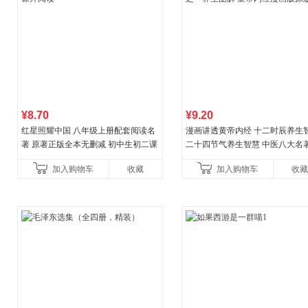
¥8.70
¥9.20
红星照耀中国 八年级上册配套阅读名
漫画讲透黄帝内经 十二时辰养生
著 原著正版全本无删减 初中生初二课
二十四节气养生智慧 中医八大名
外阅读
一养生图解 皇帝内经漫画版原版
加入购物车
收藏
加入购物车
收藏