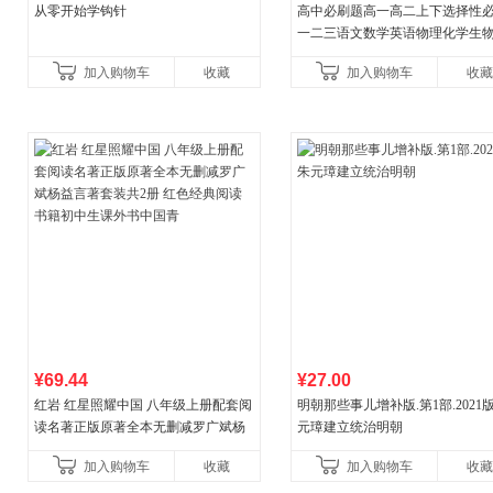
从零开始学钩针
高中必刷题高一高二上下选择性
一二三语文数学英语物理化学生
治历史地理人教版同步练习册狂k
加入购物车
收藏
加入购物车
收藏
教辅资料
¥69.44
¥27.00
红岩 红星照耀中国 八年级上册配套阅
明朝那些事儿增补版.第1部.2021版
读名著正版原著全本无删减罗广斌杨
元璋建立统治明朝
益言著套装共2册 红色经典阅读书籍
加入购物车
收藏
加入购物车
收藏
初中生课外书中国青