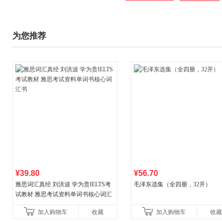
题。由点到面，由简到繁，逐步
频课件、思维导图、在线押题，
用的软件 电脑软件、手机软件
为您推荐
人交流群、特色等，过关更简单
¥39.80
¥56.70
雅思词汇真经 刘洪波 学为贵IELTS考
毛泽东选集（全四册，32开）
试教材 雅思考试资料单词书核心词汇
书
加入购物车
收藏
加入购物车
收藏