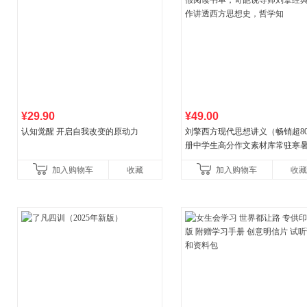
¥29.90
¥49.00
认知觉醒 开启自我改变的原动力
刘擎西方现代思想讲义（畅销超8
册中学生高分作文素材库常驻寒
阅读书单，奇葩说导师刘擎经典
加入购物车
收藏
加入购物车
收藏
讲透西方思想史，哲学知