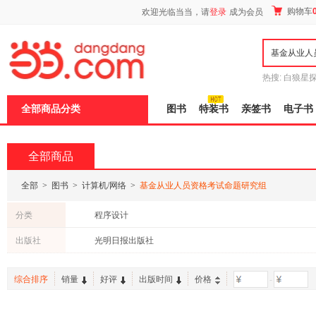
新
购物车
欢迎光临当当，请
登录
成为会员
窗
口
打
开
无
障
热搜:
白狼星
碍
师3
重建秦
说
全部商品分类
图书
特装书
亲签书
电子书
明
页
面,
按
全部商品
Ctrl
加
波
全部
>
图书
>
计算机/网络
>
基金从业人员资格考试命题研究组
浪
键
分类
程序设计
打
开
出版社
光明日报出版社
导
盲
模
综合排序
销量
好评
出版时间
价格
-
式