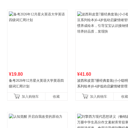
¥19.80
¥41.60
备考2026年12月星火英语大学英语四
波西和皮普7册经典套装(小小聪
级词汇周计划
系列绘本)0-4岁低幼启蒙情绪管
养成绘本，引导宝宝认识接纳情
加入购物车
收藏
加入购物车
收藏
养好品质，发现快