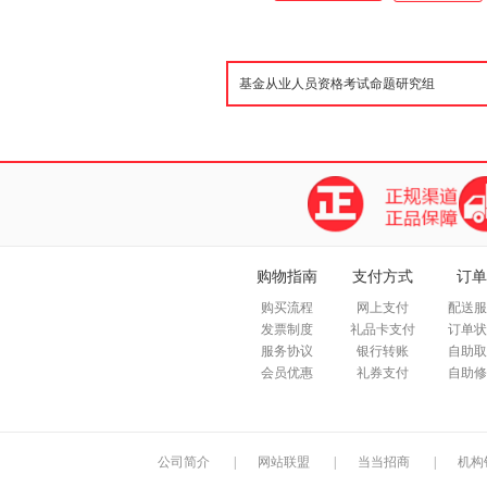
题。由点到面，由简到繁，逐步
频课件、思维导图、在线押题，
用的软件 电脑软件、手机软件
人交流群、特色等，过关更简单
购物指南
支付方式
订单
购买流程
网上支付
配送服
发票制度
礼品卡支付
订单状
服务协议
银行转账
自助取
会员优惠
礼券支付
自助修
公司简介
|
网站联盟
|
当当招商
|
机构