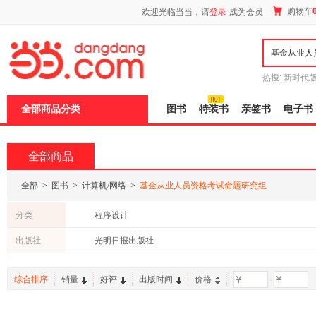
新
购物车
欢迎光临当当，请
登录
成为会员
窗
口
打
开
无
障
热搜:
新时代
碍
有兽焉全集
说
全部商品分类
图书
特装书
亲签书
电子书
明
页
面,
按
全部商品
Ctrl
加
波
全部
>
图书
>
计算机/网络
>
基金从业人员资格考试命题研究组
浪
键
分类
程序设计
打
开
出版社
光明日报出版社
导
盲
模
综合排序
销量
好评
出版时间
价格
-
式