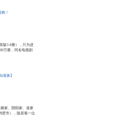
过三年。庞涓习得《吴
齐军决战黄池，击退
选购！
原版3-8册），只为进
00万册，同名电视剧
！ 5.深入浅出道出古
一；鬼谷四子相爱相
！
理由退换】
纵横家、阴阳家、道家
鹤壁市），隐居着一位