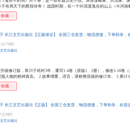
作品《鬼谷子的局》共十卷，是一部长篇历史小说。讲述谋略家、兵法家、
谷子布局天下的辉煌传奇！ 战国时期，在一个叫清溪鬼谷的山上（今河南
人（本名王诩），他每天在山上看书、打坐、冥想，不与世人来往，过着
收藏
法家尊他为圣人，纵横家尊他为始祖，算命占卜的尊他为祖师爷，道教则
长篇历史小说《鬼谷子的局》第六卷。本卷中张仪出山欲游说越王，假意帮
孙蛭，获千金和勇士百名；苏秦出山后*步尚未迈开，就被张仪全盘忖出；
川子 长江文艺出版社【正版保证】 全国三仓发货，物流便捷，下单秒杀，
越；庞涓输才艺生妒心，孙膑受陷害遭刑，*终孙膑受蒙蔽
7
(3.75折)
文艺出版社
升级修订版，寒川子耗时3年，重写1-4卷（原版1、2册），修改5-10卷（
掘人物的精神真实。 2.故事增重，语言，堪称整容级的修订本。 3.累计3
述纵横家、阴阳家、命相家、兵家、道家的祖师爷鬼谷子布局天下的辉煌传奇
收藏
化提升今人见识的境界。 6.百家诸子奔走列国，天下大势，殊途同归于
乱世纷争。在这里，你可以获得一切智谋、诡谋、阴谋、阳谋的制胜体验
川子 长江文艺出版社【正版】 全国三仓发货，物流便捷，下单秒杀，欢迎
7
(3.9折)
文艺出版社