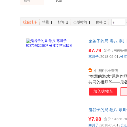
篇幅
长篇
综合排序
销量
好评
出版时间
价格
-
鬼谷子的局·卷八 寒川
¥7.79
定价：
¥206.48
寒川子
/2018-05-01
/
长江
中博图书专营店
“智慧的游戏”系列
共同的祖师爷——鬼
被尊称为鬼谷子的老
加入购物车
是，两千多年来，兵
王禅老祖。 本书为
套，拜见岳父大人公
鬼谷子的局 卷八 寒
仪赴楚帮楚王设计吞
¥7.98
定价：
¥226.78
寒川子
/2018-05-01
/
长江