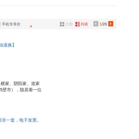
具
品
外
手机专享价
大图
列表
1
/26
品
讯
理由退换】
音
公
器
纵横家、阴阳家、道家
鹤壁市），隐居着一位
与世隔绝的生活。但
将他与老子同列，尊为
其成就大业引其进入圈
孙膑、庞涓事魏，张
而非一套，电子发票。