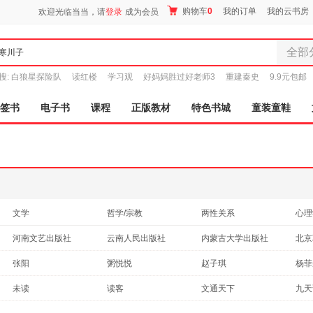
购物车
0
我的订单
我的云书房
欢迎光临当当，请
登录
成为会员
全部
全部分
搜:
白狼星探险队
读红楼
学习观
好妈妈胜过好老师3
重建秦史
9.9元包邮
尾品汇
图书
签书
电子书
课程
正版教材
特色书城
童装童鞋
电子书
音像
影视
时尚美
母婴用
玩具
文学
哲学/宗教
两性关系
心理
孕婴服
工业技术
中小学用书
其他语种原版书
政治
河南文艺出版社
云南人民出版社
内蒙古大学出版社
北京
童装童
文化
考试
动漫/幽默
建筑
天津人民出版社
学林出版社
湖南人民出版社
家居日
内蒙
张阳
粥悦悦
赵子琪
杨菲
工具书
艺术
医学
古籍
家具装
外语教学与研究出版社
商务印书馆
新世纪出版社
北京
何唱
郭小寒
邓立
陈晓
未读
读客
文通天下
服装
鞋