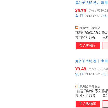
鬼谷子的局·卷九 寒
仪赴楚帮楚王设计吞
¥9.79
定价：
¥246.92
寒川子
/2018-05-01
/
长江
概念图书专营店
“智慧的游戏”系列
共同的祖师爷——鬼
被尊称为鬼谷子的老
加入购物车
是，两千多年来，兵
王禅老祖。 本书为
套，拜见岳父大人公
鬼谷子的局·卷十 寒
仪赴楚帮楚王设计吞
¥9.48
定价：
¥119.00
寒川子
/2018-05-01
/
长江
凯瑞图书专营店
“智慧的游戏”系列
共同的祖师爷——鬼
被尊称为鬼谷子的老
加入购物车
是，两千多年来，兵