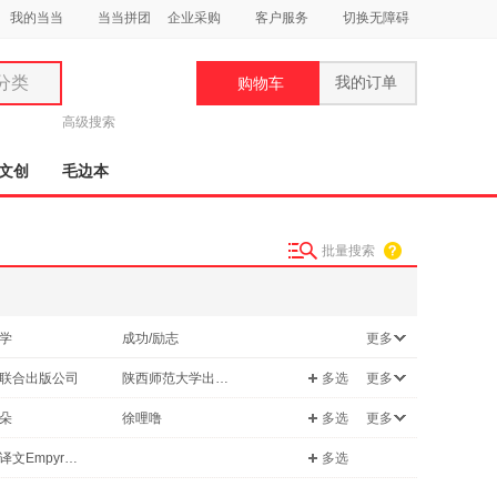
我的当当
当当拼团
企业采购
客户服务
切换无障碍
分类
我的订单
购物车
类
高级搜索
文创
毛边本
批量搜索
妆
品
学
成功/励志
更多
饰
/军事
社会科学
联合出版公司
陕西师范大学出版社
多选
更多
鞋
科普读物
用
古人民出版社
文汇出版社
朵
徐哩噜
多选
更多
课程
饰
时代华文书局
楠
曾国藩
九天译文Empyrean Translation
多选