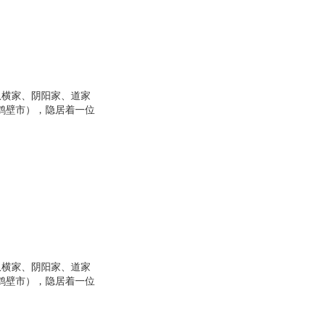
纵横家、阴阳家、道家
鹤壁市），隐居着一位
与世隔绝的生活。但
将他与老子同列，尊为
其成就大业引其进入圈
孙膑、庞涓事魏，张
纵横家、阴阳家、道家
鹤壁市），隐居着一位
与世隔绝的生活。但
将他与老子同列，尊为