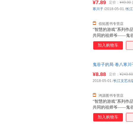
¥7.89
定价：
¥49.90
(
寒川子
/2018-05-01
/
长江
佰拓图书专营店
“智慧的游戏”系列
共同的祖师爷——鬼
被尊称为鬼谷子的老
加入购物车
是，两千多年来，兵
王禅老祖。 本书为
套，拜见岳父大人公
鬼谷子的局·卷八寒川子
仪赴楚帮楚王设计吞
¥8.88
定价：
¥243.60
2018-05-01
/
长江文艺出
鸿源图书专营店
“智慧的游戏”系列
共同的祖师爷——鬼
被尊称为鬼谷子的老
加入购物车
是，两千多年来，兵
王禅老祖。 本书为
套，拜见岳父大人公