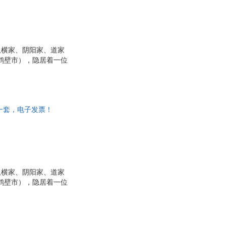
纵横家、阴阳家、道家
鹤壁市），隐居着一位
与世隔绝的生活。但
将他与老子同列，尊为
其成就大业引其进入圈
孙膑、庞涓事魏，张
非一套，电子发票！
纵横家、阴阳家、道家
鹤壁市），隐居着一位
与世隔绝的生活。但
将他与老子同列，尊为
其成就大业引其进入圈
孙膑、庞涓事魏，张