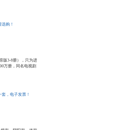
与世隔绝的生活。但
将他与老子同列，尊为
过三年。庞涓习得《吴
齐军决战黄池，击退
迎选购！
原版3-8册），只为进
00万册，同名电视剧
！ 5.深入浅出道出古
一；鬼谷四子相爱相
！
非一套，电子发票！