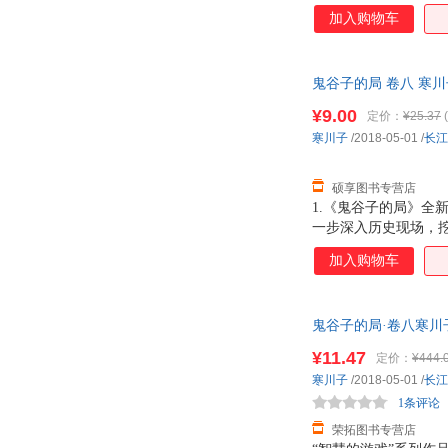
被尊称为鬼谷子的老
加入购物车
是，两千多年来，兵
王禅老祖。 本书为
起兵法》，自觉技艺
鬼谷子的局 卷八 寒
秦、赵、韩联军，尽
¥9.00
定价：
¥25.37
(
寒川子
/2018-05-01
/
长江
硕享图书专营店
1.《鬼谷子的局》全新
一步深入历史现场，挖
紧张筹拍中！ 4.讲
加入购物车
人智慧的游戏，潜移默
杀，纵横天下，平息
鬼谷子的局·卷八寒川子
¥11.47
定价：
¥444.
寒川子
/2018-05-01
/
长江
1条评论
荣拓图书专营店