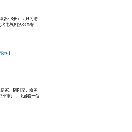
原版3-8册），只为进
，同名电视剧紧张筹拍
入浅出道出古人智慧的
四子相爱相杀，纵横天
由退换】
纵横家、阴阳家、道家
鹤壁市），隐居着一位
与世隔绝的生活。但
子同列，尊为王禅老
大业引其进入圈套，拜
庞涓事魏，张仪赴楚