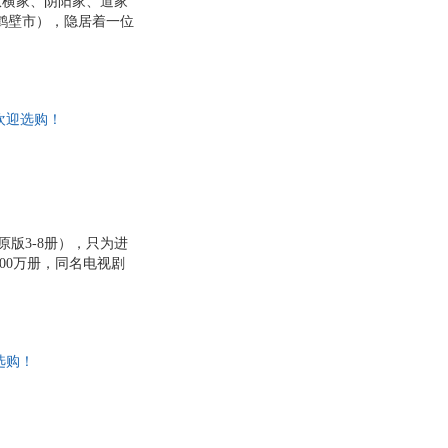
纵横家、阴阳家、道家
鹤壁市），隐居着一位
与世隔绝的生活。但
将他与老子同列，尊为
其成就大业引其进入圈
孙膑、庞涓事魏，张
欢迎选购！
原版3-8册），只为进
00万册，同名电视剧
！ 5.深入浅出道出古
一；鬼谷四子相爱相
！
选购！