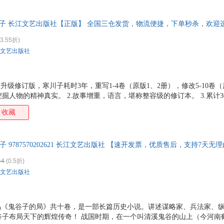
《鬼谷子的局》第五卷。在本卷中天下大势瞬息万变，转眼间，四子入山已
已成，告别鬼谷子和其余三人下山。他先入齐，再入魏，助魏惠王与七万
川子 长江文艺出版社【正版】 全国三仓发货，物流便捷，下单秒杀，欢迎
解魏围。 由此，庞涓封侯拜将，名扬天下。他的杀父仇人
3.55折)
文艺出版社
升级修订版，寒川子耗时3年，重写1-4卷（原版1、2册），修改5-10卷（
掘人物的精神真实。 2.故事增重，语言，堪称整容级的修订本。 3.累计3
述纵横家、阴阳家、命相家、兵家、道家的祖师爷鬼谷子布局天下的辉煌传奇
收藏
化提升今人见识的境界。 6.百家诸子奔走列国，天下大势，殊途同归于
乱世纷争。在这里，你可以获得一切智谋、诡谋、阴谋、阳谋的制胜体验
子 9787570202621 长江文艺出版社 【速开发票，优质售后，支持7天无
44
(0.5折)
文艺出版社
作品《鬼谷子的局》共十卷，是一部长篇历史小说。讲述谋略家、兵法家、
谷子布局天下的辉煌传奇！ 战国时期，在一个叫清溪鬼谷的山上（今河南