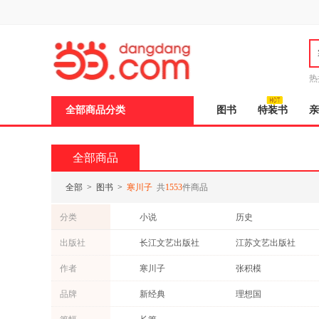
新
窗
口
打
开
无
障
热
碍
说
全部商品分类
图书
特装书
亲
明
页
面,
按
全部商品
Ctrl
加
波
全部
>
图书
>
寒川子
共
1553
件商品
浪
键
分类
小说
历史
打
开
童书
青春文学
出版社
长江文艺出版社
江苏文艺出版社
导
传记
保健/养生
盲
南海出版公司
巴蜀书社
作者
寒川子
张积模
模
法律
教材
式
清华大学出版社
中共党史出版社
三川玲
宁远
品牌
新经典
理想国
二手书
芭蕉