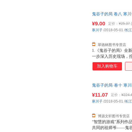
王禅老祖。 本书为
起兵法》，自觉技艺
鬼谷子的局 卷八 寒
秦、赵、韩联军，尽
¥9.00
定价：
¥25.37
(
寒川子
/2018-05-01
/
长江
翠德林图书专营店
1.《鬼谷子的局》全新
一步深入历史现场，挖
紧张筹拍中！ 4.讲
加入购物车
人智慧的游戏，潜移默
杀，纵横天下，平息
鬼谷子的局·卷十 寒川
¥11.07
定价：
¥224.
寒川子
/2018-05-01
/
长江
博源文轩图书专营店
“智慧的游戏”系列
共同的祖师爷——鬼