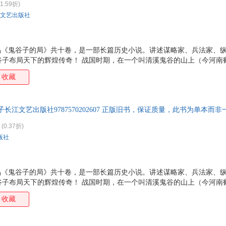
1.59折)
文艺出版社
作品《鬼谷子的局》共十卷，是一部长篇历史小说。讲述谋略家、兵法家、
谷子布局天下的辉煌传奇！ 战国时期，在一个叫清溪鬼谷的山上（今河南
人（本名王诩），他每天在山上看书、打坐、冥想，不与世人来往，过着
收藏
法家尊他为圣人，纵横家尊他为始祖，算命占卜的尊他为祖师爷，道教则
长篇历史小说《鬼谷子的局》第六卷。本卷中张仪出山欲游说越王，假意帮
孙蛭，获千金和勇士百名；苏秦出山后*步尚未迈开，就被张仪全盘忖出；
长江文艺出版社9787570202607 正版旧书，保证质量，此书为单本而
越；庞涓输才艺生妒心，孙膑受陷害遭刑，*终孙膑受蒙蔽
(0.37折)
版社
作品《鬼谷子的局》共十卷，是一部长篇历史小说。讲述谋略家、兵法家、
谷子布局天下的辉煌传奇！ 战国时期，在一个叫清溪鬼谷的山上（今河南
人（本名王诩），他每天在山上看书、打坐、冥想，不与世人来往，过着
收藏
法家尊他为圣人，纵横家尊他为始祖，算命占卜的尊他为祖师爷，道教则
长篇历史小说《鬼谷子的局》第六卷。本卷中张仪出山欲游说越王，假意帮
孙蛭，获千金和勇士百名；苏秦出山后*步尚未迈开，就被张仪全盘忖出；