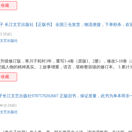
人（本名王诩），他每天在山上看书、打坐、冥想，不与世人来往，过着
收藏
法家尊他为圣人，纵横家尊他为始祖，算命占卜的尊他为祖师爷，道教则
《鬼谷子的局》第五卷。在本卷中天下大势瞬息万变，转眼间，四子入山已
已成，告别鬼谷子和其余三人下山。他先入齐，再入魏，助魏惠王与七万
川子 长江文艺出版社【正版书】 全国三仓发货，物流便捷，下单秒杀，欢
解魏围。 由此，庞涓封侯拜将，名扬天下。他的杀父仇人
3.55折)
文艺出版社
升级修订版，寒川子耗时3年，重写1-4卷（原版1、2册），修改5-10卷（
掘人物的精神真实。 2.故事增重，语言，堪称整容级的修订本。 3.累计3
述纵横家、阴阳家、命相家、兵家、道家的祖师爷鬼谷子布局天下的辉煌传奇
收藏
化提升今人见识的境界。 6.百家诸子奔走列国，天下大势，殊途同归于
乱世纷争。在这里，你可以获得一切智谋、诡谋、阴谋、阳谋的制胜体验
长江文艺出版社9787570202607 正版旧书，保证质量，此书为单本而
09
(0.26折)
文艺出版社