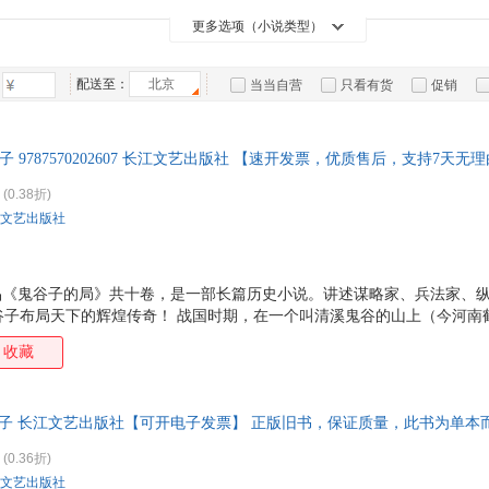
箱包皮
更多选项（小说类型）
手表饰
运动户
配送至：
北京
当当自营
只看有货
促销
汽车用
特卖
预售
入驻商家
食品
手机通
子 9787570202607 长江文艺出版社 【速开发票，优质售后，支持7天无
数码影
(0.38折)
电脑办
文艺出版社
大家电
家用电
作品《鬼谷子的局》共十卷，是一部长篇历史小说。讲述谋略家、兵法家、
谷子布局天下的辉煌传奇！ 战国时期，在一个叫清溪鬼谷的山上（今河南
人（本名王诩），他每天在山上看书、打坐、冥想，不与世人来往，过着
收藏
法家尊他为圣人，纵横家尊他为始祖，算命占卜的尊他为祖师爷，道教则
长篇历史小说《鬼谷子的局》第六卷。本卷中张仪出山欲游说越王，假意帮
孙蛭，获千金和勇士百名；苏秦出山后*步尚未迈开，就被张仪全盘忖出；
川子 长江文艺出版社【可开电子发票】 正版旧书，保证质量，此书为单本
越；庞涓输才艺生妒心，孙膑受陷害遭刑，*终孙膑受蒙蔽
(0.36折)
文艺出版社