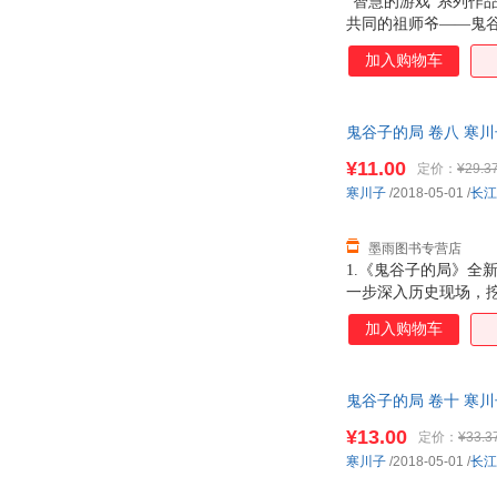
“智慧的游戏”系列
共同的祖师爷——鬼
被尊称为鬼谷子的老
加入购物车
是，两千多年来，兵
王禅老祖。 本书为
套，拜见岳父大人公
鬼谷子的局 卷八 寒
仪赴楚帮楚王设计吞
¥11.00
定价：
¥29.3
寒川子
/2018-05-01
/
长江
墨雨图书专营店
1.《鬼谷子的局》全新
一步深入历史现场，挖
紧张筹拍中！ 4.讲
加入购物车
人智慧的游戏，潜移默
杀，纵横天下，平息
鬼谷子的局 卷十 寒
¥13.00
定价：
¥33.3
寒川子
/2018-05-01
/
长江