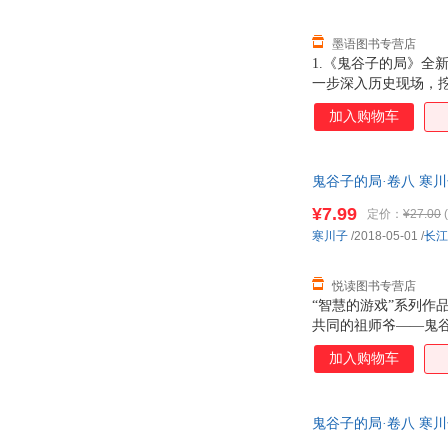
墨语图书专营店
1.《鬼谷子的局》全新
一步深入历史现场，挖
中！4.讲述纵横家、
加入购物车
游戏，潜移默化提升
下，平息乱世纷争。
鬼谷子的局·卷八 寒
¥7.99
定价：
¥27.00
(
寒川子
/2018-05-01
/
长江
悦读图书专营店
“智慧的游戏”系列
共同的祖师爷——鬼
被尊称为鬼谷子的老
加入购物车
是，两千多年来，兵
祖。 本书为长篇历
见岳父大人公孙蛭，
鬼谷子的局·卷八 寒
帮楚王设计吞越；庞