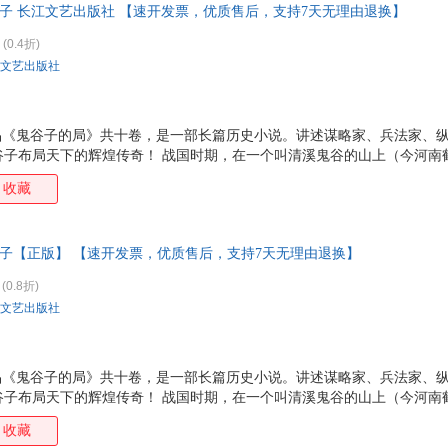
川子 长江文艺出版社 【速开发票，优质售后，支持7天无理由退换】
越；庞涓输才艺生妒心，孙膑受陷害遭刑，*终孙膑受蒙蔽
(0.4折)
文艺出版社
作品《鬼谷子的局》共十卷，是一部长篇历史小说。讲述谋略家、兵法家、
谷子布局天下的辉煌传奇！ 战国时期，在一个叫清溪鬼谷的山上（今河南
人（本名王诩），他每天在山上看书、打坐、冥想，不与世人来往，过着
收藏
法家尊他为圣人，纵横家尊他为始祖，算命占卜的尊他为祖师爷，道教则
长篇历史小说《鬼谷子的局》第六卷。本卷中张仪出山欲游说越王，假意帮
孙蛭，获千金和勇士百名；苏秦出山后*步尚未迈开，就被张仪全盘忖出；
川子【正版】 【速开发票，优质售后，支持7天无理由退换】
越；庞涓输才艺生妒心，孙膑受陷害遭刑，*终孙膑受蒙蔽
(0.8折)
文艺出版社
作品《鬼谷子的局》共十卷，是一部长篇历史小说。讲述谋略家、兵法家、
谷子布局天下的辉煌传奇！ 战国时期，在一个叫清溪鬼谷的山上（今河南
人（本名王诩），他每天在山上看书、打坐、冥想，不与世人来往，过着
收藏
法家尊他为圣人，纵横家尊他为始祖，算命占卜的尊他为祖师爷，道教则