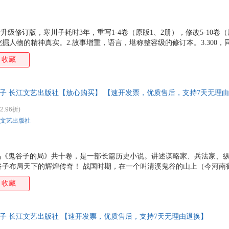
升级修订版，寒川子耗时3年，重写1-4卷（原版1、2册），修改5-10卷（
掘人物的精神真实。2.故事增重，语言，堪称整容级的修订本。3.300
阴阳家、命相家、兵家、道家的祖师爷鬼谷子布局天下的辉煌传奇！5.深
收藏
今人见识的境界。6.百家诸子奔走列国，天下大势，殊途同归于一；鬼谷
在这里，你可以获得智谋、诡谋、阴谋、阳谋的制胜体验！
川子 长江文艺出版社【放心购买】 【速开发票，优质售后，支持7天无理
2.96折)
文艺出版社
作品《鬼谷子的局》共十卷，是一部长篇历史小说。讲述谋略家、兵法家、
谷子布局天下的辉煌传奇！ 战国时期，在一个叫清溪鬼谷的山上（今河南
人（本名王诩），他每天在山上看书、打坐、冥想，不与世人来往，过着
收藏
法家尊他为圣人，纵横家尊他为始祖，占卜的尊他为祖师爷，则将他与老
史小说《鬼谷子的局》第六卷。本卷中张仪出山欲游说越王，假意帮其成就
获千金和勇士百名；苏秦出山后*步尚未迈开，就被张仪全盘忖出；孙膑、
川子 长江文艺出版社 【速开发票，优质售后，支持7天无理由退换】
涓输才艺生妒心，孙膑受陷害遭刑，*终孙膑受蒙蔽为报恩抄